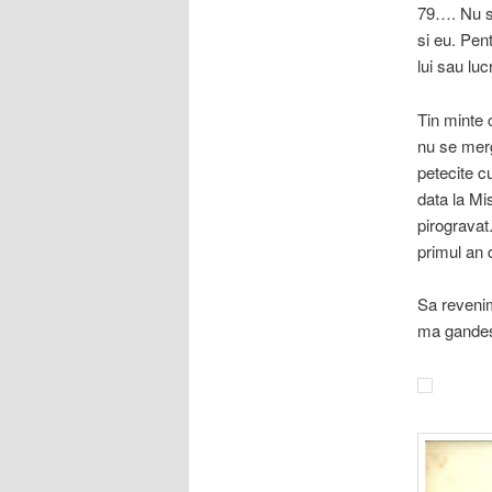
79…. Nu st
si eu. Pen
lui sau luc
Tin minte 
nu se merg
petecite c
data la Mi
pirogravat.
primul an 
Sa revenim
ma gandesc