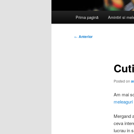
Meniu
Prima pagină
Amintiri si me
principal
Navigare
←
Anterior
în
articole
Cuti
Posted on
a
Am mai scr
meleaguri 
Mergand ac
ceva inter
lucrau in 