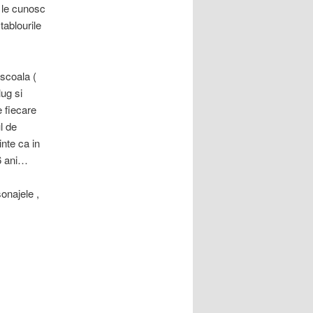
 le cunosc
tablourile
scoala (
ug si
e fiecare
l de
inte ca in
6 ani…
onajele ,