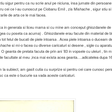
iu sigur pentru ca nu scrie anul pe niciuna, insa jumate din persoane
tru cei ce l-au cunoscut pe Ciobanu Emil , zis Mishache , sigur stiu si 
rarile de arta ce le mai facea.
ca in generala si liceu mama si cu mine am conceput ghiozdanele de 
ea cu poseta ca acuma) . Ghiozdanele erau facute din material de bl
u tot felul de bucati de piele intoarsa . Acea piele intoarsa o duceam d
shache si mi-o facea cu diverse caricaturi si desene , sigle cu aparatu
 O geanta de prelata facuta de prin ani ’83 in vopsele cu uleiuri , tin m
de facultate al meu ,inca mai exista acea geanta….adicatelea dupa 1
 la subiect, am gasit cutia cu surprize si pentru cei care cunosc pers
 ca este o bucurie sa vada aceste caricaturi.