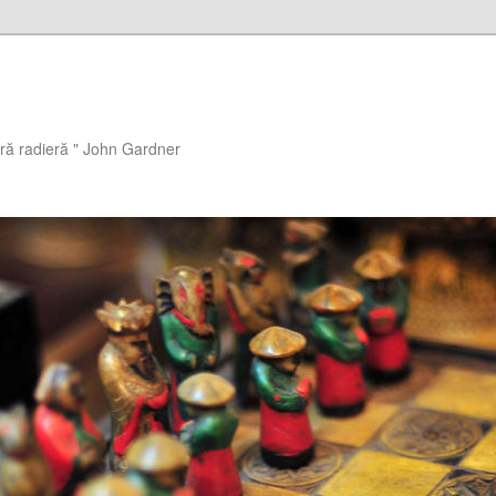
ără radieră " John Gardner