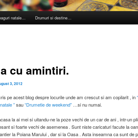
leaguri natale…
Drumuri si destine…
a cu amintiri.
ugust 3, 2012
is pe acest blog despre locurile unde am crescut si am copilarit , in
natale ”
sau
“Drumetie de weekend”
…si nu numai.
asa la ai mei si uitandu-ne la poze vechi de un car de ani , intr-un pl
esant si foarte vechi de asemenea . Sunt niste caricaturi facute la oa
santier la Poiana Marului , dar si la Oasa . Asta inseamna ca sunt de p