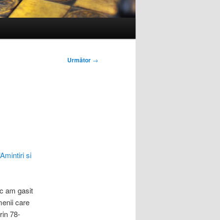
Următor
→
“Amintiri si
ic am gasit
menii care
rin 78-