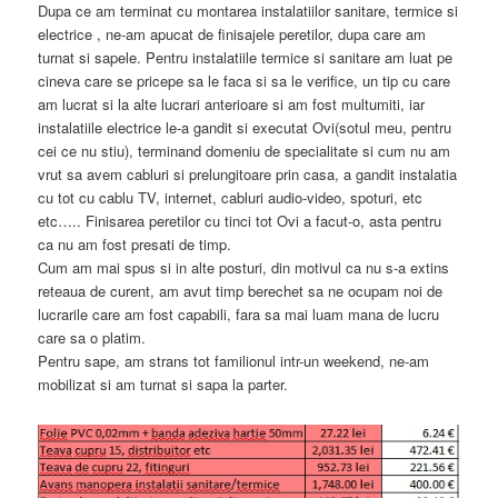
Dupa ce am terminat cu montarea instalatiilor sanitare, termice si
electrice , ne-am apucat de finisajele peretilor, dupa care am
turnat si sapele. Pentru instalatiile termice si sanitare am luat pe
cineva care se pricepe sa le faca si sa le verifice, un tip cu care
am lucrat si la alte lucrari anterioare si am fost multumiti, iar
instalatiile electrice le-a gandit si executat Ovi(sotul meu, pentru
cei ce nu stiu), terminand domeniu de specialitate si cum nu am
vrut sa avem cabluri si prelungitoare prin casa, a gandit instalatia
cu tot cu cablu TV, internet, cabluri audio-video, spoturi, etc
etc….. Finisarea peretilor cu tinci tot Ovi a facut-o, asta pentru
ca nu am fost presati de timp.
Cum am mai spus si in alte posturi, din motivul ca nu s-a extins
reteaua de curent, am avut timp berechet sa ne ocupam noi de
lucrarile care am fost capabili, fara sa mai luam mana de lucru
care sa o platim.
Pentru sape, am strans tot familionul intr-un weekend, ne-am
mobilizat si am turnat si sapa la parter.