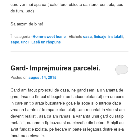
care vor mai aparea ( calorifere, obiecte sanitare, centrala, cos
de fum…etc)
Sa auzim de bine!
În categoria
-Home-sweet home
|
Etichete
casa
,
finisaje
,
instalatii
,
sape
,
tinci
|
Lasă un răspuns
Gard- Imprejmuirea parcelei.
Posted on
august 14, 2015
Cand am facut proiectul de casa, ne gandisem la o varianta de
gard, insa cu timpul si bugetul ce-l aduce elefantul( era un banc
in care un tip arata buzunarele goale la sotie si o intreba daca
vrea sa-i arate si trompa elefantului)…am renuntat la vise si am
devenit realisti, asa ca am ramas la varianta unui gard cu stalpi
metalici, cu sarma tip buzau si cu elevatie din beton. Stalpii au
avut fundatie izolata, pe fiecare in parte si legatura dintre ei s-a
facut cu o elevatie.