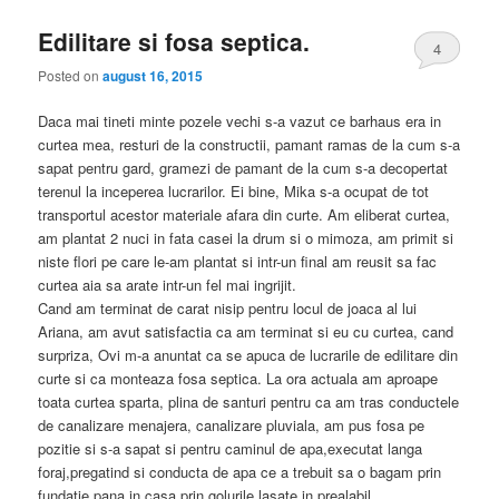
Edilitare si fosa septica.
4
Posted on
august 16, 2015
Daca mai tineti minte pozele vechi s-a vazut ce barhaus era in
curtea mea, resturi de la constructii, pamant ramas de la cum s-a
sapat pentru gard, gramezi de pamant de la cum s-a decopertat
terenul la inceperea lucrarilor. Ei bine, Mika s-a ocupat de tot
transportul acestor materiale afara din curte. Am eliberat curtea,
am plantat 2 nuci in fata casei la drum si o mimoza, am primit si
niste flori pe care le-am plantat si intr-un final am reusit sa fac
curtea aia sa arate intr-un fel mai ingrijit.
Cand am terminat de carat nisip pentru locul de joaca al lui
Ariana, am avut satisfactia ca am terminat si eu cu curtea, cand
surpriza, Ovi m-a anuntat ca se apuca de lucrarile de edilitare din
curte si ca monteaza fosa septica. La ora actuala am aproape
toata curtea sparta, plina de santuri pentru ca am tras conductele
de canalizare menajera, canalizare pluviala, am pus fosa pe
pozitie si s-a sapat si pentru caminul de apa,executat langa
foraj,pregatind si conducta de apa ce a trebuit sa o bagam prin
fundatie pana in casa prin golurile lasate in prealabil.