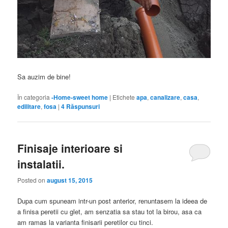
Sa auzim de bine!
În categoria
-Home-sweet home
|
Etichete
apa
,
canalizare
,
casa
,
edilitare
,
fosa
|
4
Răspunsuri
Finisaje interioare si
instalatii.
Posted on
august 15, 2015
Dupa cum spuneam intr-un post anterior, renuntasem la ideea de
a finisa peretii cu glet, am senzatia sa stau tot la birou, asa ca
am ramas la varianta finisarii peretilor cu tinci.