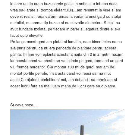
in care un tip arata buzunarele goale la sotie si o intreba daca
vrea sa-i arate si trompa elefantului)…am renuntat la vise si am
devenit realisti, asa ca am ramas la varianta unui gard cu stalpi
metalici, cu sarma tip buzau si cu elevatie din beton. Stalpii au
avut fundatie izolata, pe fiecare in parte si legatura dintre ei s-a
facut cu o elevatie.
Pe langa acest gard am platat si lamaita, care binen-teles ca nu
s-a prins pentru ca nu era perioada de plantare pentru acesta
planta. In fine voi replanta acesta lamaita din 2 in 2 metri maxim,
iar acesta cand va creste se va intinde pe gard, formand un gard
viu frumos mirositor. S-a montat 108 ml de gard, mai am de
montat portile pe role, insa asta cand voi reusi sa ma mut
acolo.Cu ajutorul parintilor si noi, am dobandit sa terminam si
acest lucru fara sa mai luam mana de lucru care sa o platim.
Si ceva poze…