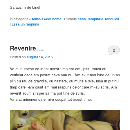
Sa auzim de bine!
În categoria
-Home-sweet home
|
Etichete
casa
,
tamplarie
,
tencuieli
|
Lasă un răspuns
Revenire….
2
Posted on
august 14, 2015
Va multumesc ca in tot acest timp cat am lipsit, totusi ati
verificat daca am postat ceva sau nu. Am avut mai bine de un an
plin cu rau de gravidie, cu nastere, cu multe altele, insa in putinul
timp care l-am gasit am mai raspuns celor care mi-au scris. Am
revenit acum si sper sa ma pot tine de scris.
Va arat minunea care mi-a ocupat tot acest timp.