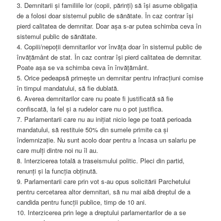
3. Demnitarii și familiile lor (copii, părinți) să își asume obligația
de a folosi doar sistemul public de sănătate. În caz contrar își
pierd calitatea de demnitar. Doar așa s-ar putea schimba ceva în
sistemul public de sănătate.
4. Copiii/nepoții demnitarilor vor învăța doar în sistemul public de
învățământ de stat. În caz contrar își pierd calitatea de demnitar.
Poate așa se va schimba ceva în învățământ.
5. Orice pedeapsă primește un demnitar pentru infracțiuni comise
în timpul mandatului, să fie dublată.
6. Averea demnitarilor care nu poate fi justificată să fie
confiscată, la fel și a rudelor care nu o pot justifica.
7. Parlamentarii care nu au inițiat nicio lege pe toată perioada
mandatului, să restituie 50% din sumele primite ca și
îndemnizație. Nu sunt acolo doar pentru a încasa un salariu pe
care mulți dintre noi nu îl au.
8. Interzicerea totală a traseismului politic. Pleci din partid,
renunți și la funcția obținută.
9. Parlamentarii care prin vot s-au opus solicitării Parchetului
pentru cercetarea altor demnitari, să nu mai aibă dreptul de a
candida pentru funcții publice, timp de 10 ani.
10. Interzicerea prin lege a dreptului parlamentarilor de a se