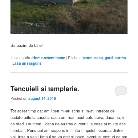
Sa auzim de bine!
În categoria
-Home-sweet home
|
Etichete
beton
,
casa
,
gard
,
sarma
|
Lasă un răspuns
Tencuieli si tamplarie.
Posted on
august 14, 2015
Tot acest timp cat am lipsit mi-ati scris si m-ati intrebat de
update-urile la casuta, daca am mai facut cate ceva, daca nu, in
ce stadiu suntem…daca ne-au tras curentul la casa si multe alte
intrebari. Punctual am raspuns in limita timpului fiecaruia dintre
voi, insa a venit timpul sa va arat si poze, eventual costuri ce am