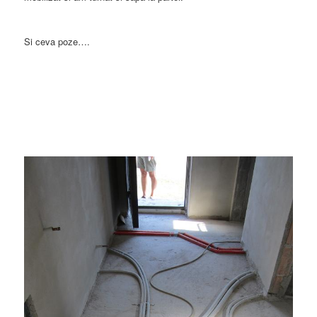
Si ceva poze….