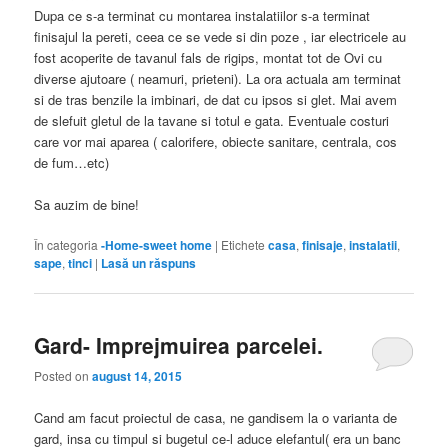
Dupa ce s-a terminat cu montarea instalatiilor s-a terminat
finisajul la pereti, ceea ce se vede si din poze , iar electricele au
fost acoperite de tavanul fals de rigips, montat tot de Ovi cu
diverse ajutoare ( neamuri, prieteni). La ora actuala am terminat
si de tras benzile la imbinari, de dat cu ipsos si glet. Mai avem
de slefuit gletul de la tavane si totul e gata. Eventuale costuri
care vor mai aparea ( calorifere, obiecte sanitare, centrala, cos
de fum…etc)
Sa auzim de bine!
În categoria
-Home-sweet home
|
Etichete
casa
,
finisaje
,
instalatii
,
sape
,
tinci
|
Lasă un răspuns
Gard- Imprejmuirea parcelei.
Posted on
august 14, 2015
Cand am facut proiectul de casa, ne gandisem la o varianta de
gard, insa cu timpul si bugetul ce-l aduce elefantul( era un banc