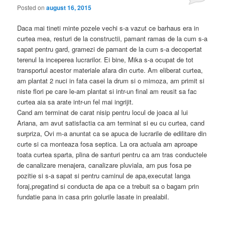
Posted on
august 16, 2015
Daca mai tineti minte pozele vechi s-a vazut ce barhaus era in
curtea mea, resturi de la constructii, pamant ramas de la cum s-a
sapat pentru gard, gramezi de pamant de la cum s-a decopertat
terenul la inceperea lucrarilor. Ei bine, Mika s-a ocupat de tot
transportul acestor materiale afara din curte. Am eliberat curtea,
am plantat 2 nuci in fata casei la drum si o mimoza, am primit si
niste flori pe care le-am plantat si intr-un final am reusit sa fac
curtea aia sa arate intr-un fel mai ingrijit.
Cand am terminat de carat nisip pentru locul de joaca al lui
Ariana, am avut satisfactia ca am terminat si eu cu curtea, cand
surpriza, Ovi m-a anuntat ca se apuca de lucrarile de edilitare din
curte si ca monteaza fosa septica. La ora actuala am aproape
toata curtea sparta, plina de santuri pentru ca am tras conductele
de canalizare menajera, canalizare pluviala, am pus fosa pe
pozitie si s-a sapat si pentru caminul de apa,executat langa
foraj,pregatind si conducta de apa ce a trebuit sa o bagam prin
fundatie pana in casa prin golurile lasate in prealabil.