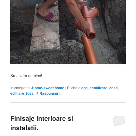
Sa auzim de bine!
În categoria
-Home-sweet home
|
Etichete
apa
,
canalizare
,
casa
,
edilitare
,
fosa
|
4
Răspunsuri
Finisaje interioare si
instalatii.