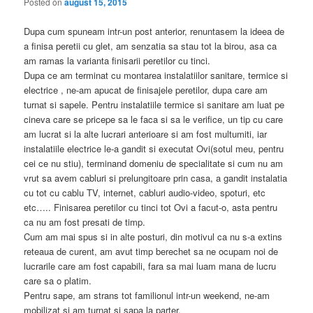
Posted on
august 15, 2015
Dupa cum spuneam intr-un post anterior, renuntasem la ideea de
a finisa peretii cu glet, am senzatia sa stau tot la birou, asa ca
am ramas la varianta finisarii peretilor cu tinci.
Dupa ce am terminat cu montarea instalatiilor sanitare, termice si
electrice , ne-am apucat de finisajele peretilor, dupa care am
turnat si sapele. Pentru instalatiile termice si sanitare am luat pe
cineva care se pricepe sa le faca si sa le verifice, un tip cu care
am lucrat si la alte lucrari anterioare si am fost multumiti, iar
instalatiile electrice le-a gandit si executat Ovi(sotul meu, pentru
cei ce nu stiu), terminand domeniu de specialitate si cum nu am
vrut sa avem cabluri si prelungitoare prin casa, a gandit instalatia
cu tot cu cablu TV, internet, cabluri audio-video, spoturi, etc
etc….. Finisarea peretilor cu tinci tot Ovi a facut-o, asta pentru
ca nu am fost presati de timp.
Cum am mai spus si in alte posturi, din motivul ca nu s-a extins
reteaua de curent, am avut timp berechet sa ne ocupam noi de
lucrarile care am fost capabili, fara sa mai luam mana de lucru
care sa o platim.
Pentru sape, am strans tot familionul intr-un weekend, ne-am
mobilizat si am turnat si sapa la parter.