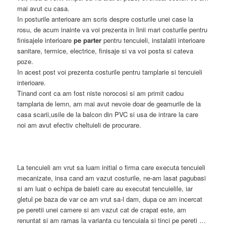
mai avut cu casa.
In posturile anterioare am scris despre costurile unei case la
rosu, de acum inainte va voi prezenta in linii mari costurile pentru
finisajele interioare
pe parter
pentru tencuieli, instalatii interioare
sanitare, termice, electrice, finisaje si va voi posta si cateva
poze.
In acest post voi prezenta costurile pentru tamplarie si tencuieli
interioare.
Tinand cont ca am fost niste norocosi si am primit cadou
tamplaria de lemn, am mai avut nevoie doar de geamurile de la
casa scarii,usile de la balcon din PVC si usa de intrare la care
noi am avut efectiv cheltuieli de procurare.
La tencuieli am vrut sa luam initial o firma care executa tencuieli
mecanizate, insa cand am vazut costurile, ne-am lasat pagubasi
si am luat o echipa de baieti care au executat tencuielile, iar
gletul pe baza de var ce am vrut sa-l dam, dupa ce am incercat
pe peretii unei camere si am vazut cat de crapat este, am
renuntat si am ramas la varianta cu tencuiala si tinci pe pereti …