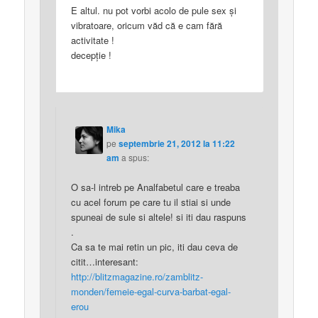
E altul. nu pot vorbi acolo de pule sex şi
vibratoare, oricum văd că e cam fără
activitate !
decepţie !
Mika
pe
septembrie 21, 2012 la 11:22
am
a spus:
O sa-l intreb pe Analfabetul care e treaba
cu acel forum pe care tu il stiai si unde
spuneai de sule si altele! si iti dau raspuns
.
Ca sa te mai retin un pic, iti dau ceva de
citit…interesant:
http://blitzmagazine.ro/zamblitz-
monden/femeie-egal-curva-barbat-egal-
erou