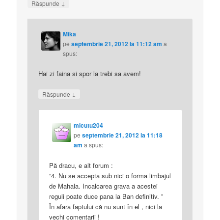
↓
Răspunde
Mika
pe
septembrie 21, 2012 la 11:12 am
a
spus:
Hai zi faina si spor la trebi sa avem!
↓
Răspunde
micutu204
pe
septembrie 21, 2012 la 11:18
am
a spus:
Pă dracu, e alt forum :
“4. Nu se accepta sub nici o forma limbajul
de Mahala. Incalcarea grava a acestei
reguli poate duce pana la Ban definitiv. ”
În afara faptului că nu sunt în el , nici la
vechi comentarii !