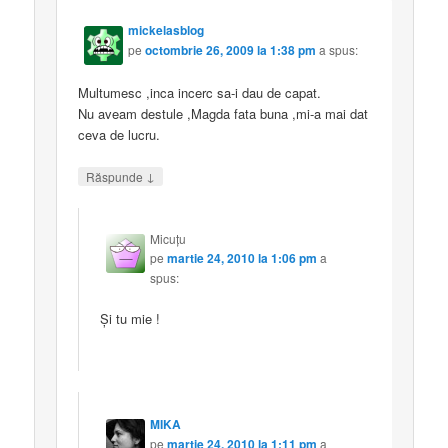
mickelasblog
pe
octombrie 26, 2009 la 1:38 pm
a spus:
Multumesc ,inca incerc sa-i dau de capat.
Nu aveam destule ,Magda fata buna ,mi-a mai dat
ceva de lucru.
↓
Răspunde
Micuţu
pe
martie 24, 2010 la 1:06 pm
a
spus:
Şi tu mie !
MIKA
pe
martie 24, 2010 la 1:11 pm
a