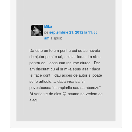
Mika
pe
septembrie 21, 2012 la 11:55
am
a spus:
Da este un forum pentru cei ce au nevoie
de ajutor pe site-uri, celalat forum l-a sters
pentru ca ii consuma resurse aiurea . Dar
am discutat cu el si mi-a spus asa ” daca
isi face cont ii dau acces de autor si poate
scrie articole…. daca vrea sa isi
povesteasca intamplarile sau sa abereze”
Ai variante de ales 😀 acuma sa vedem ce
alegi .