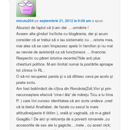
micutu204
pe
septembrie 21, 2012 la 9:08 am
a spus:
Abuzezi de faptul că ţi-am dat ….urmărire !
Aveam alte gînduri încîlcite cu blogărania, dar şi acum
consider că ar trebui să o iau sistematic cu …istoria mea,
mai ales că se cam limpezesc apele în familion şi nu mai
au nevoie de asistenţă ca să funcţioneze ….financiar.
Respectiv cu păreri istorice recente(75de ani) plus
chestiuni politice. M-am limitat numai la postările aproape
tot zilnice în RL .
O să-mi recuperez parola şi o să dilitesc ceva pe acolo şi
poate scriu.
Am fost bobîrnăcit de cîţiva din România(Zoli,Vivi şi prin
necunoaştere efecivă “cine-i ăla” de măreţu Ticu a lu Irina
P. ) care îmi cunosc identitatea că am scris undeva ,cred
că la bietul Analfabet, de fazele cu sexul la mare
altitudine(peste 6 000m ), orală şi vaginală, că m-a găsit
Goagălu ! De aici şi reticenţa de a povesti romanele ,cu
accesoriile de sex ale lu gagicile….mele , cu acest nick;