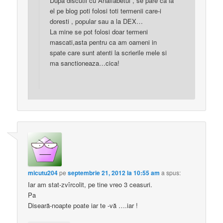
Dupa discutii cu Analfabetul , se pare ca la
el pe blog poti folosi toti termenii care-i
doresti , popular sau a la DEX…
La mine se pot folosi doar termeni
mascati,asta pentru ca am oameni in
spate care sunt atenti la scrierile mele si
ma sanctioneaza…cica!
micutu204
pe
septembrie 21, 2012 la 10:55 am
a spus:
Iar am stat-zvîrcolit, pe tine vreo 3 ceasuri.
Pa
Diseară-noapte poate iar te -vă ….iar !