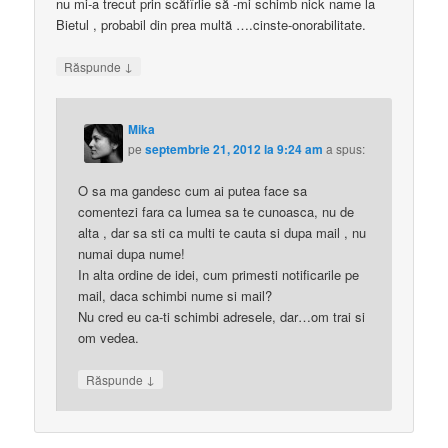
nu mi-a trecut prin scăfîrlie să -mi schimb nick name la
Bietul , probabil din prea multă ….cinste-onorabilitate.
↓
Răspunde
Mika
pe
septembrie 21, 2012 la 9:24 am
a spus:
O sa ma gandesc cum ai putea face sa
comentezi fara ca lumea sa te cunoasca, nu de
alta , dar sa sti ca multi te cauta si dupa mail , nu
numai dupa nume!
In alta ordine de idei, cum primesti notificarile pe
mail, daca schimbi nume si mail?
Nu cred eu ca-ti schimbi adresele, dar…om trai si
om vedea.
↓
Răspunde