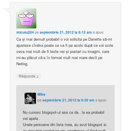
micutu204
pe
septembrie 21, 2012 la 9:12 am
a spus:
Ca şi mai demult probabil o voi solicita pe Danette să-mi
ajusteze cîndva poate ce va fi pe acolo după ce voi scrie
ceva mai mult de 5 texte noi şi postari cu imagini, care
mi-au plăcut că-s în format mult mai mare decît pe
Netlog.
↓
Răspunde
Mika
pe
septembrie 21, 2012 la 9:30 am
a spus:
Nu cunosc blogspot-ul asa ca da , la ea probabil
vei apela .
Unele persoane din lista mea, au avut blogspot si
au renuntat venind pe wp, wordpress-ul fiind mult