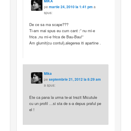
MIKA
pe
martie 24, 2010 la 1:41 pm
a
spus:
De ce sa ma scape???
Ti-am mai spus eu cum cant :” nu mi-e
frica ,nu mi-e frica de Bau-Bau!”
Am glumit(cu contul),alegerea iti apartine .
Mika
pe
septembrie 21, 2012 la 8:29 am
a spus:
Ete ca pana la urma te-ai trezit Micutule
cu un profil …si sta de s-a depus praful pe
el !