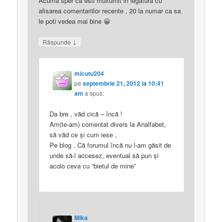
Acuma sper ca esti multumit in legatura cu
afisarea comentariilor recente , 20 la numar ca sa
le poti vedea mai bine 😀
↓
Răspunde
micutu204
pe
septembrie 21, 2012 la 10:41
am
a spus:
Da bre , văd cică – încă !
Am(te-am) comentat divers la Analfabet,
să văd ce şi cum iese ,
Pe blog . Că forumul încă nu l-am găsit de
unde să-l accesez, eventual să pun şi
acolo ceva cu “bietul de mine”
Mika