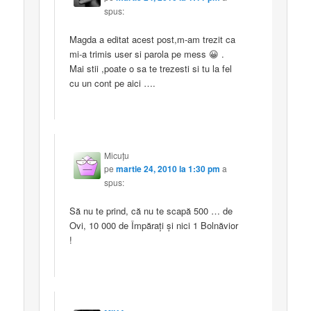
spus:
Magda a editat acest post,m-am trezit ca
mi-a trimis user si parola pe mess 😀 .
Mai stii ,poate o sa te trezesti si tu la fel
cu un cont pe aici ….
Micuţu
pe
martie 24, 2010 la 1:30 pm
a
spus:
Să nu te prind, că nu te scapă 500 … de
Ovi, 10 000 de Împăraţi şi nici 1 Bolnăvior
!