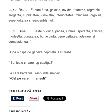
Lupul Raului.
El este furia, gelozia, invidia, tristetea, regretele,
aroganta, cupiditatea, vinovatia, inferioritatea, minciuna, orgoliul,
superioritatea si egocentrismul..
Lupul Binelui.
El este bucuria, pacea, iubirea, speranta, linistea,
modestia, bunatatea, bunavointa, generozitatea, adevarul si
compasiunea. ”
Dupa o clipa de gandire nepotelul il intreaba:
”-Bunicule si care lup castiga?”
La care batranul ii raspunde simplu:
”-Cel pe care il hranesti”
PARTAJEAZĂ ASTA:
APRECIAZĂ: