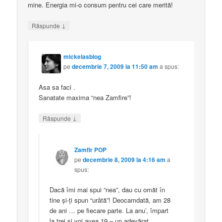
mine. Energia mi-o consum pentru cei care merită!
↓
Răspunde
mickelasblog
pe
decembrie 7, 2009 la 11:50 am
a spus:
Asa sa faci .
Sanatate maxima “nea Zamfire”!
↓
Răspunde
Zamfir POP
pe
decembrie 8, 2009 la 4:16 am
a
spus:
Dacă îmi mai spui “nea”, dau cu omăt în
tine şi-ţi spun “urâtă”! Deocamdată, am 28
de ani … pe fiecare parte. La anu’, împart
la trei şi voi avea 19 – un adevărat