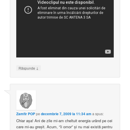
↓
Răspunde
Zamfir POP
pe
decembrie 7, 2009 la 11:34 am
a spus:
Chiar aşa! Ani de zile mi-am cheltuit energia urând pe cei
care mi-au greşit. Acum, “îi omor” şi nu mai există pentru