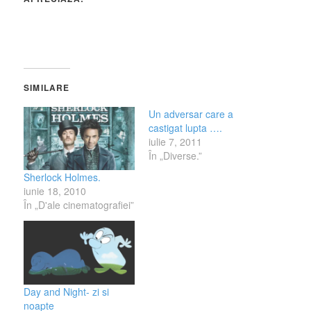
SIMILARE
Un adversar care a
castigat lupta ….
iulie 7, 2011
În „Diverse.”
Sherlock Holmes.
iunie 18, 2010
În „D'ale cinematografiei”
Day and Night- zi si
noapte