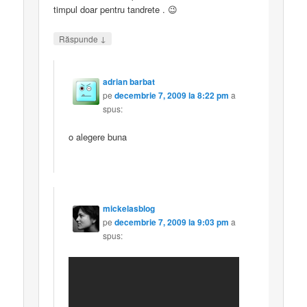
timpul doar pentru tandrete . 😉
↓
Răspunde
adrian barbat
pe
decembrie 7, 2009 la 8:22 pm
a
spus:
o alegere buna
mickelasblog
pe
decembrie 7, 2009 la 9:03 pm
a
spus: