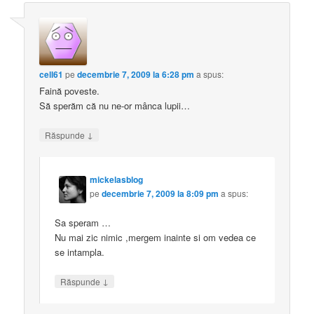
cell61
pe
decembrie 7, 2009 la 6:28 pm
a spus:
Faină poveste.
Să sperăm că nu ne-or mânca lupii…
↓
Răspunde
mickelasblog
pe
decembrie 7, 2009 la 8:09 pm
a spus:
Sa speram …
Nu mai zic nimic ,mergem inainte si om vedea ce
se intampla.
↓
Răspunde