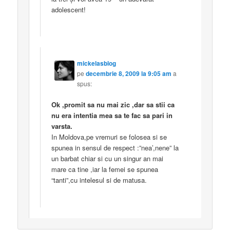
adolescent!
mickelasblog
pe
decembrie 8, 2009 la 9:05 am
a
spus:
Ok ,promit sa nu mai zic ,dar sa stii ca
nu era intentia mea sa te fac sa pari in
varsta.
In Moldova,pe vremuri se folosea si se
spunea in sensul de respect :”nea’,nene” la
un barbat chiar si cu un singur an mai
mare ca tine ,iar la femei se spunea
“tanti”,cu intelesul si de matusa.