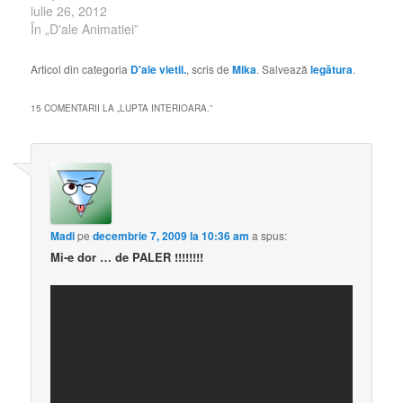
iulie 26, 2012
În „D'ale Animatiei”
Articol din categoria
D'ale vietii.
, scris de
Mika
. Salvează
legătura
.
15 COMENTARII LA „
LUPTA INTERIOARA.
”
Madi
pe
decembrie 7, 2009 la 10:36 am
a spus:
Mi-e dor … de PALER !!!!!!!!