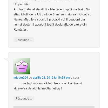
Cu patimă !
Am fost tatonat de idioţi să-le facem sprijin la Iaşi . Nu
ştiau idioţii de la USL că de 3 ani sunt aiurea’n Croaţia .
Nenea Mişu le-a spus că probabil voi fi deacord dar
numai dacă-mi acceptă toată declaraţia de avere din
România .
↓
Răspunde
micutu204
pe
aprilie 28, 2012 la 10:58 pm
a spus:
…….. de fapt vroiam să te întreb , dacă ai link şi
viceversa de aici la inepţia netlog !
↓
Răspunde