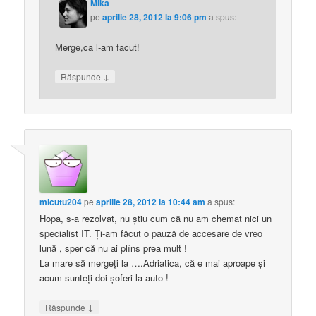
Mika
pe
aprilie 28, 2012 la 9:06 pm
a spus:
Merge,ca l-am facut!
↓
Răspunde
micutu204
pe
aprilie 28, 2012 la 10:44 am
a spus:
Hopa, s-a rezolvat, nu ştiu cum că nu am chemat nici un
specialist IT. Ţi-am făcut o pauză de accesare de vreo
lună , sper că nu ai plîns prea mult !
La mare să mergeţi la ….Adriatica, că e mai aproape şi
acum sunteţi doi şoferi la auto !
↓
Răspunde