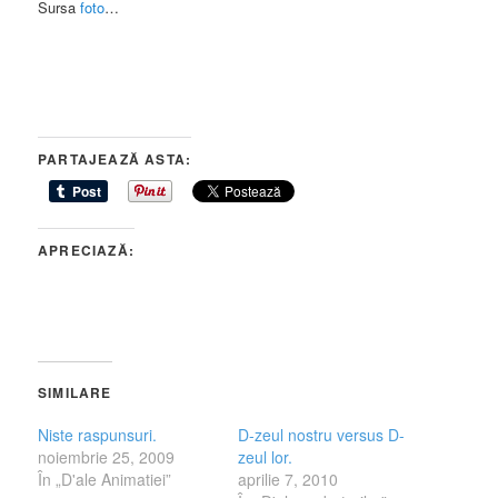
Sursa
foto
…
PARTAJEAZĂ ASTA:
APRECIAZĂ:
SIMILARE
Niste raspunsuri.
D-zeul nostru versus D-
noiembrie 25, 2009
zeul lor.
În „D'ale Animatiei”
aprilie 7, 2010