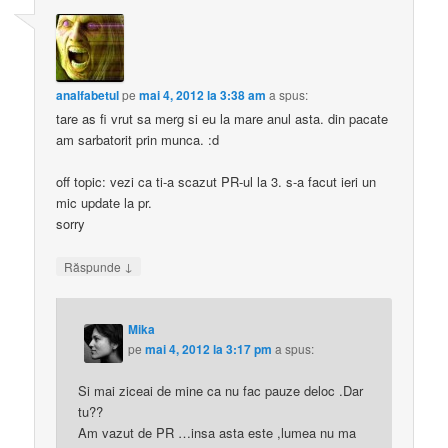
analfabetul
pe
mai 4, 2012 la 3:38 am
a spus:
tare as fi vrut sa merg si eu la mare anul asta. din pacate
am sarbatorit prin munca. :d
off topic: vezi ca ti-a scazut PR-ul la 3. s-a facut ieri un
mic update la pr.
sorry
↓
Răspunde
Mika
pe
mai 4, 2012 la 3:17 pm
a spus:
Si mai ziceai de mine ca nu fac pauze deloc .Dar
tu??
Am vazut de PR …insa asta este ,lumea nu ma