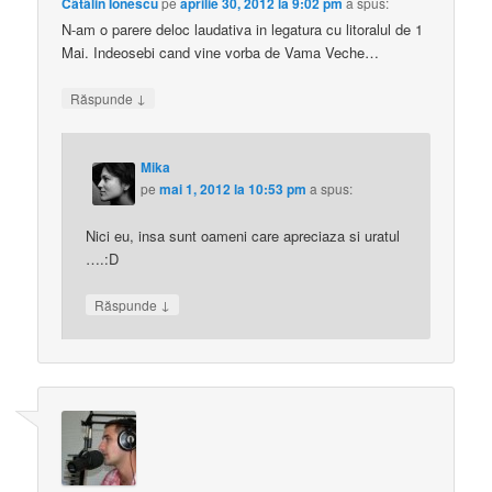
Cãtãlin Ionescu
pe
aprilie 30, 2012 la 9:02 pm
a spus:
N-am o parere deloc laudativa in legatura cu litoralul de 1
Mai. Indeosebi cand vine vorba de Vama Veche…
↓
Răspunde
Mika
pe
mai 1, 2012 la 10:53 pm
a spus:
Nici eu, insa sunt oameni care apreciaza si uratul
….:D
↓
Răspunde