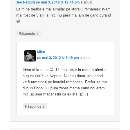
Teo Negură
pe
mai 3, 2012 la 12:41 pm
a spus:
La mine treaba e mai simpla: pe litoralul romanesc n-am
mai fost de 5 ani, si nici nu prea mai am de gand curand
😀
↓
Răspunde
Mika
pe
mai 3, 2012 la 1:49 pm
a spus:
Idem si la mine 😀 .Ultimul sejur la mare a afost in
august 2007 ,la Neptun. Nu stiu daca ,sau cand
va fi urmatorul pe litoralul romanesc. Prefer sa ma
duc in Honolulu (cum zicea mama cand noi eram
mici,acuma macar stiu ca exista :))))) )
↓
Răspunde