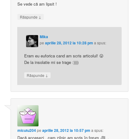
Se vede că am lipsit !
↓
Răspunde
Mika
pe
aprilie 28, 2012 la 10:28 pm
a spus:
Eram eu euforica cand am scris articolul! 😛
De la insolatie mi se trage :))))
↓
Răspunde
micutu204
pe
aprilie 28, 2012 la 10:57 pm
a spus:
Dacă accesezi , cam zilnic am scris în forum -RL .