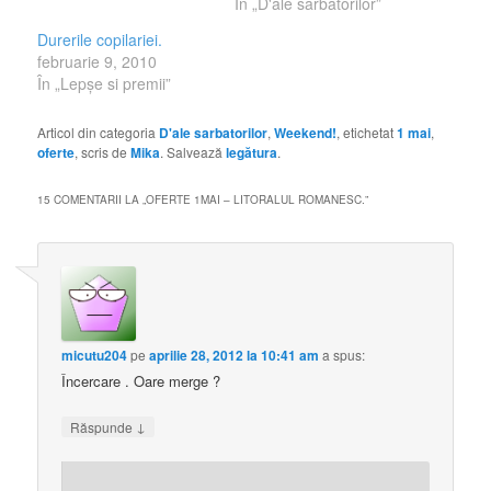
În „D'ale sarbatorilor”
Durerile copilariei.
februarie 9, 2010
În „Lepşe si premii”
Articol din categoria
D'ale sarbatorilor
,
Weekend!
, etichetat
1 mai
,
oferte
, scris de
Mika
. Salvează
legătura
.
15 COMENTARII LA „
OFERTE 1MAI – LITORALUL ROMANESC.
”
micutu204
pe
aprilie 28, 2012 la 10:41 am
a spus:
Încercare . Oare merge ?
↓
Răspunde