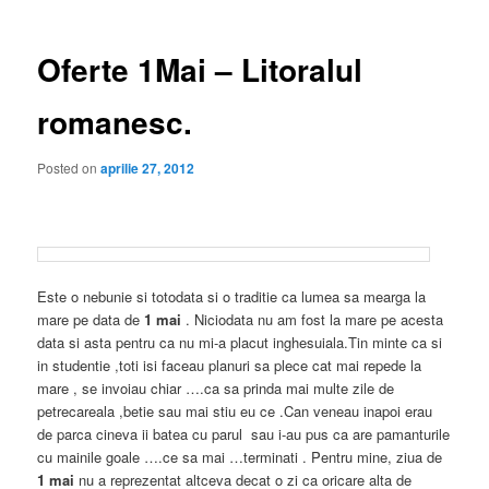
articole
Oferte 1Mai – Litoralul
romanesc.
Posted on
aprilie 27, 2012
Este o nebunie si totodata si o traditie ca lumea sa mearga la
mare pe data de
1 mai
. Niciodata nu am fost la mare pe acesta
data si asta pentru ca nu mi-a placut inghesuiala.Tin minte ca si
in studentie ,toti isi faceau planuri sa plece cat mai repede la
mare , se invoiau chiar ….ca sa prinda mai multe zile de
petrecareala ,betie sau mai stiu eu ce .Can veneau inapoi erau
de parca cineva ii batea cu parul sau i-au pus ca are pamanturile
cu mainile goale ….ce sa mai …terminati . Pentru mine, ziua de
1 mai
nu a reprezentat altceva decat o zi ca oricare alta de