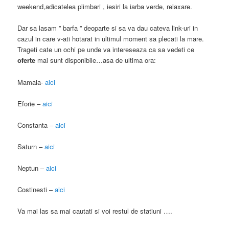
weekend,adicatelea plimbari , iesiri la iarba verde, relaxare.
Dar sa lasam ” barfa ” deoparte si sa va dau cateva link-uri in
cazul in care v-ati hotarat in ultimul moment sa plecati la mare.
Trageti cate un ochi pe unde va intereseaza ca sa vedeti ce
oferte
mai sunt disponibile…asa de ultima ora:
Mamaia-
aici
Eforie –
aici
Constanta –
aici
Saturn –
aici
Neptun –
aici
Costinesti –
aici
Va mai las sa mai cautati si voi restul de statiuni ….