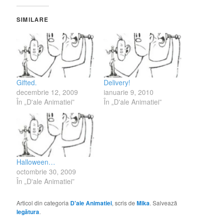
SIMILARE
Gifted.
Delivery!
decembrie 12, 2009
ianuarie 9, 2010
În „D'ale Animatiei”
În „D'ale Animatiei”
Halloween…
octombrie 30, 2009
În „D'ale Animatiei”
Articol din categoria
D'ale Animatiei
, scris de
Mika
. Salvează
legătura
.