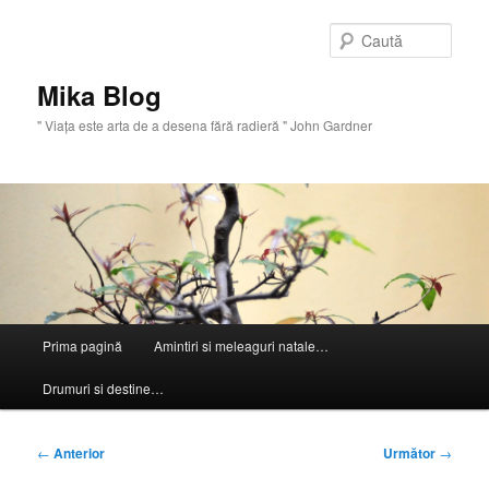
Sari
la
Caută
conținutul
principal
Mika Blog
" Viaţa este arta de a desena fără radieră " John Gardner
Meniu
Prima pagină
Amintiri si meleaguri natale…
principal
Drumuri si destine…
Navigare
←
Anterior
Următor
→
în