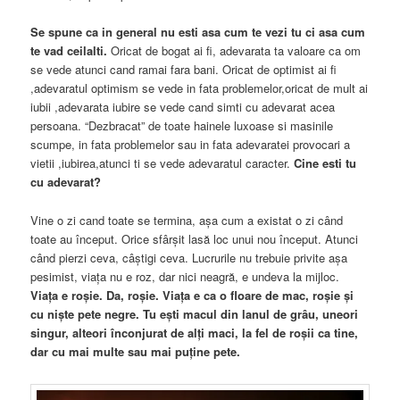
Se spune ca in general nu esti asa cum te vezi tu ci asa cum
te vad ceilalti.
Oricat de bogat ai fi, adevarata ta valoare ca om
se vede atunci cand ramai fara bani. Oricat de optimist ai fi
,adevaratul optimism se vede in fata problemelor,oricat de mult ai
iubii ,adevarata iubire se vede cand simti cu adevarat acea
persoana. “Dezbracat” de toate hainele luxoase si masinile
scumpe, in fata problemelor sau in fata adevaratei provocari a
vietii ,iubirea,atunci ti se vede adevaratul caracter.
Cine esti tu
cu adevarat?
Vine o zi cand toate se termina, aşa cum a existat o zi când
toate au început. Orice sfârşit lasă loc unui nou început. Atunci
când pierzi ceva, câştigi ceva. Lucrurile nu trebuie privite aşa
pesimist, viaţa nu e roz, dar nici neagră, e undeva la mijloc.
Viaţa e roşie. Da, roşie. Viaţa e ca o floare de mac, roşie şi
cu nişte pete negre. Tu eşti macul din lanul de grâu, uneori
singur, alteori înconjurat de alţi maci, la fel de roşii ca tine,
dar cu mai multe sau mai puţine pete.