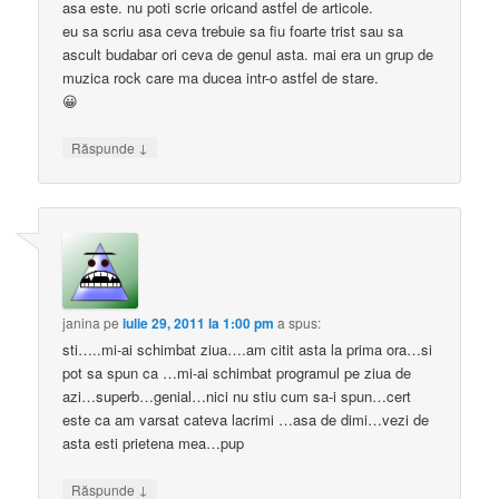
asa este. nu poti scrie oricand astfel de articole.
eu sa scriu asa ceva trebuie sa fiu foarte trist sau sa
ascult budabar ori ceva de genul asta. mai era un grup de
muzica rock care ma ducea intr-o astfel de stare.
😀
↓
Răspunde
janina
pe
iulie 29, 2011 la 1:00 pm
a spus:
sti…..mi-ai schimbat ziua….am citit asta la prima ora…si
pot sa spun ca …mi-ai schimbat programul pe ziua de
azi…superb…genial…nici nu stiu cum sa-i spun…cert
este ca am varsat cateva lacrimi …asa de dimi…vezi de
asta esti prietena mea…pup
↓
Răspunde