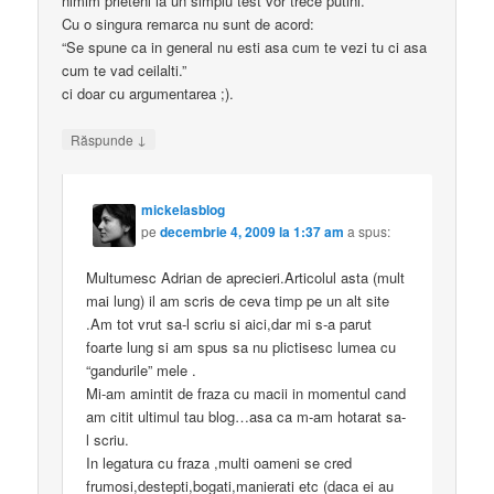
nimim prieteni la un simplu test vor trece putini.
Cu o singura remarca nu sunt de acord:
“Se spune ca in general nu esti asa cum te vezi tu ci asa
cum te vad ceilalti.”
ci doar cu argumentarea ;).
↓
Răspunde
mickelasblog
pe
decembrie 4, 2009 la 1:37 am
a spus:
Multumesc Adrian de aprecieri.Articolul asta (mult
mai lung) il am scris de ceva timp pe un alt site
.Am tot vrut sa-l scriu si aici,dar mi s-a parut
foarte lung si am spus sa nu plictisesc lumea cu
“gandurile” mele .
Mi-am amintit de fraza cu macii in momentul cand
am citit ultimul tau blog…asa ca m-am hotarat sa-
l scriu.
In legatura cu fraza ,multi oameni se cred
frumosi,destepti,bogati,manierati etc (daca ei au