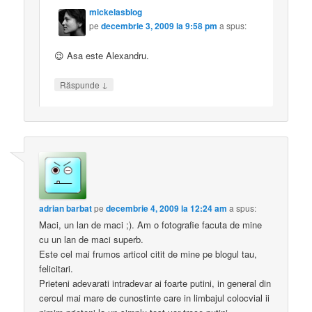
mickelasblog
pe
decembrie 3, 2009 la 9:58 pm
a spus:
😉 Asa este Alexandru.
↓
Răspunde
adrian barbat
pe
decembrie 4, 2009 la 12:24 am
a spus:
Maci, un lan de maci ;). Am o fotografie facuta de mine
cu un lan de maci superb.
Este cel mai frumos articol citit de mine pe blogul tau,
felicitari.
Prieteni adevarati intradevar ai foarte putini, in general din
cercul mai mare de cunostinte care in limbajul colocvial ii