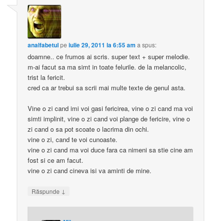
analfabetul
pe
iulie 29, 2011 la 6:55 am
a spus:
doamne.. ce frumos ai scris. super text + super melodie.
m-ai facut sa ma simt in toate felurile. de la melancolic,
trist la fericit.
cred ca ar trebui sa scrii mai multe texte de genul asta.
Vine o zi cand imi voi gasi fericirea, vine o zi cand ma voi
simti implinit, vine o zi cand voi plange de fericire, vine o
zi cand o sa pot scoate o lacrima din ochi.
vine o zi, cand te voi cunoaste.
vine o zi cand ma voi duce fara ca nimeni sa stie cine am
fost si ce am facut.
vine o zi cand cineva isi va aminti de mine.
↓
Răspunde