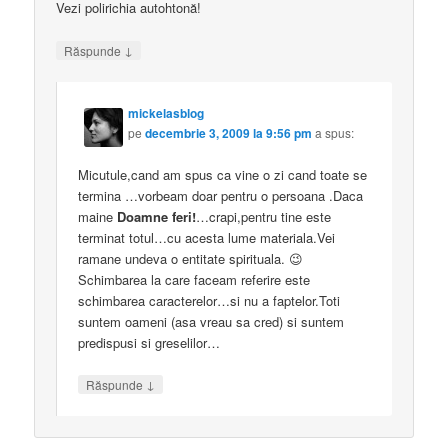
Vezi polirichia autohtonă!
↓
Răspunde
mickelasblog
pe
decembrie 3, 2009 la 9:56 pm
a spus:
Micutule,cand am spus ca vine o zi cand toate se
termina …vorbeam doar pentru o persoana .Daca
maine
Doamne feri!
…crapi,pentru tine este
terminat totul…cu acesta lume materiala.Vei
ramane undeva o entitate spirituala. 😉
Schimbarea la care faceam referire este
schimbarea caracterelor…si nu a faptelor.Toti
suntem oameni (asa vreau sa cred) si suntem
predispusi si greselilor…
↓
Răspunde