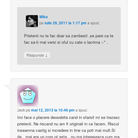
Mika
pe
iulie 29, 2011 la 1:17 pm
a spus:
Prietenii nu te fac doar sa zambesti ,se pare ca te
fac sa-ti mai versi si oful cu cate o lacrima :-* .
↓
Răspunde
Jack
pe
mai 12, 2013 la 10:46 pm
a spus:
Imi face o placere deosebita cand in sfarsit mi se trezesc
prietenii. Ne riscand nu am fi originali in ce facem. Riscul
inseamna castig si incredere in tine ca poti mai mult.Si
da…mai era un com.pt asta…nu ma intereseaza cum ma