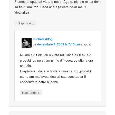
Frumos ai spus că viaţa e roşie. Aşa e, nici nu mi-aş dori
să fie numai roz. Dacă ar fi aşa care ne-ar mai fi
idealurile?
↓
Răspunde
mickelasblog
pe
decembrie 4, 2009 la 7:13 pm
a spus:
Nu am avut nici eu o viata roz.Daca as fi avut-o
probabil ca nu stiam nimic din ceea ce stiu la ora
actuala.
Dreptate ai ,daca ar fi viata noastra roz ,probabil
ca nu am mai avea idealuri sau acestea ar fi
concentrate catre altceva.
↓
Răspunde