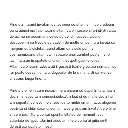
Vine o zi…cand invatam ca tot ceea ce stiam si in ce credeam
pana atunci era fals….cand aflam ca printesele si printii din ziua
de azi nu se aseamana deloc cu cei din povesti…cand
descoperim ca trebuie sa cadem de multe ori pentru a invata sa
mergem cu bicicleta…cand aflam ca visele pot fi si
cosmaruri,cand aflam ca in spatele unui zambet poate fi si o
lacrima ,sau in spatele unui om trist ,poti gasi fericirea.
Aflam ca prietenii adevarati ii gasesti foarte greu..ca numarul lor,
rar poate depasi numarul degetelor de la o mana.Si ca vrei sa ii
tii strans langa tine….
Vine o vreme in care riscam, ne aruncam cu capul in fata, luam
decizii si suportam consecintele..Am luat si eu multe decizii si
am suportat consecintele…de foarte multe ori am facut alegerea
potrivita si chiar daca uneori am ales gresit am invatat ce e bine
si ce e rau…Nu a contat spontaneitatea de moment ,sau
suferinta de apoi…dar imi aduc aminte o vorba”ai grija ce-ti
doresti ,ca poate primesti”