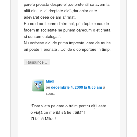
parere proasta despre ei ,ce pretentii sa avem la
altii din jur -ai dreptate aici),dar chiar este
adevarat ceea ce am afirmat.
Eu cred ca fiecare dintre noi, prin faptele care le
facem in societate ne punem oarecum o eticheta
si suntem catalogati.
Nu vorbesc aici de prima impresie ,care de multe
ori poate fi eronata ….ci de o comportare in timp.
↓
Răspunde
Madi
pe
decembrie 4, 2009 la 8:55 am
a
spus:
”Doar viaţa pe care o trăim pentru alţii este
o viaţă ce merită să fie trăită” !
Zi faină Mika !