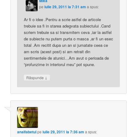
Mika
pe
iulie 29, 2011 la 7:31 am
a spus:
Ar fi o idee .Pentru a scrie astfel de articole
trebuie sa fi in starea adegvata subiectului .Cand
scriem trebuie sa si transmitem ceva ,iar la astfel
de subiecte nu putem purta o masca ,ar fi un esec
total .Am recitit dupa un an si jumatate ceea ce
am scris (acest post) si am retrait din
sentimentele de atunici…Am avut o perioada de
“profunzime in interiorul meu” pot spune.
↓
Răspunde
analfabetul
pe
iulie 29, 2011 la 7:36 am
a spus: