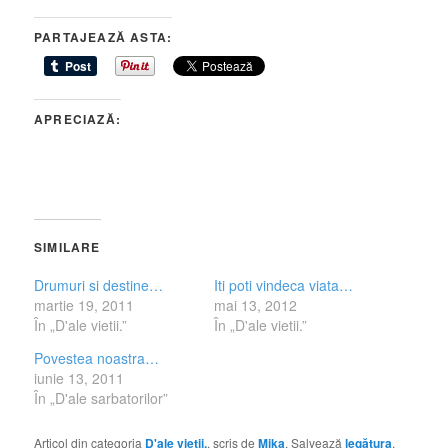
PARTAJEAZĂ ASTA:
APRECIAZĂ:
SIMILARE
Drumuri si destine…
Iti poti vindeca viata…
martie 19, 2011
mai 13, 2012
În „D'ale vietii.”
În „D'ale vietii.”
Povestea noastra…
iunie 13, 2011
În „D'ale sarbatorilor”
Articol din categoria
D'ale vietii.
, scris de
Mika
. Salvează
legătura
.