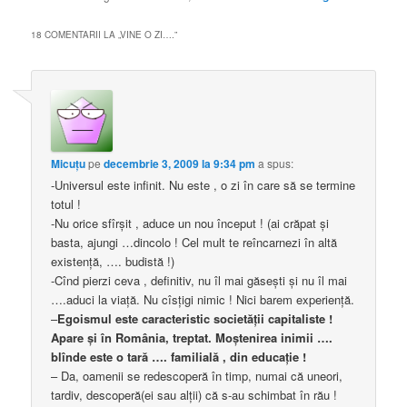
18 COMENTARII LA „
VINE O ZI….
”
Micuţu
pe
decembrie 3, 2009 la 9:34 pm
a spus:
-Universul este infinit. Nu este , o zi în care să se termine
totul !
-Nu orice sfîrşit , aduce un nou început ! (ai crăpat şi
basta, ajungi …dincolo ! Cel mult te reîncarnezi în altă
existenţă, …. budistă !)
-Cînd pierzi ceva , definitiv, nu îl mai găseşti şi nu îl mai
….aduci la viaţă. Nu cîsţigi nimic ! Nici barem experienţă.
–
Egoismul este caracteristic societăţii capitaliste !
Apare şi în România, treptat. Moştenirea inimii ….
blînde este o tară …. familială , din educaţie !
– Da, oamenii se redescoperă în timp, numai că uneori,
tardiv, descoperă(ei sau alţii) că s-au schimbat în rău !