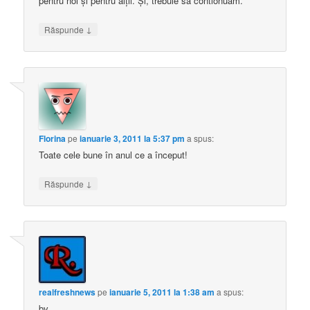
pentru noi şi pentru alţii. Şi, trebuie să contionuăm.
↓
Răspunde
Florina
pe
ianuarie 3, 2011 la 5:37 pm
a spus:
Toate cele bune în anul ce a început!
↓
Răspunde
realfreshnews
pe
ianuarie 5, 2011 la 1:38 am
a spus:
bv