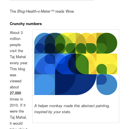
The
Blog-Health-o-Meter™
reads Wow.
Crunchy numbers
About 3
million
people
visit the
Taj Mahal
every year.
This blog
was
viewed
about
27,000
times in
2010. If it
A helper monkey made this abstract painting,
were the
inspired by your stats.
Taj Mahal,
it would