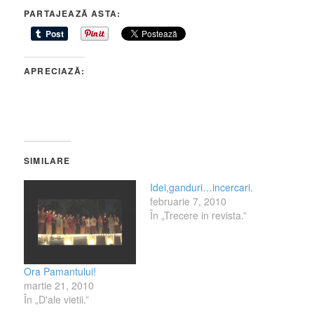
PARTAJEAZĂ ASTA:
APRECIAZĂ:
SIMILARE
Idei,ganduri…incercari.
februarie 7, 2010
În „Trecere in revista.”
Ora Pamantului!
martie 21, 2010
În „D'ale vietii.”