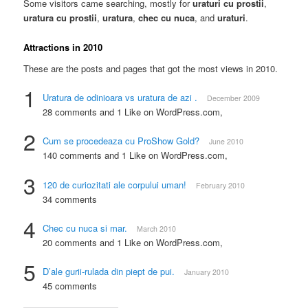
Some visitors came searching, mostly for
uraturi cu prostii
,
uratura cu prostii
,
uratura
,
chec cu nuca
, and
uraturi
.
Attractions in 2010
These are the posts and pages that got the most views in 2010.
1
Uratura de odinioara vs uratura de azi .
December 2009
28 comments and 1 Like on WordPress.com,
2
Cum se procedeaza cu ProShow Gold?
June 2010
140 comments and 1 Like on WordPress.com,
3
120 de curiozitati ale corpului uman!
February 2010
34 comments
4
Chec cu nuca si mar.
March 2010
20 comments and 1 Like on WordPress.com,
5
D’ale gurii-rulada din piept de pui.
January 2010
45 comments