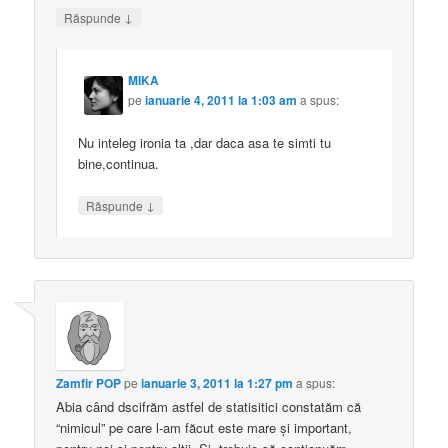
↓
Răspunde
MIKA
pe
ianuarie 4, 2011 la 1:03 am
a spus:
Nu inteleg ironia ta ,dar daca asa te simti tu
bine,continua.
↓
Răspunde
Zamfir POP
pe
ianuarie 3, 2011 la 1:27 pm
a spus:
Abia când dscifrăm astfel de statisitici constatăm că
“nimicul” pe care l-am făcut este mare şi important,