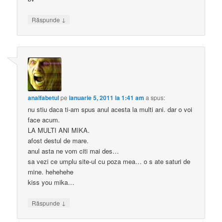
↓
Răspunde
analfabetul
pe
ianuarie 5, 2011 la 1:41 am
a spus:
nu stiu daca ti-am spus anul acesta la multi ani. dar o voi
face acum.
LA MULTI ANI MIKA.
afost destul de mare.
anul asta ne vom citi mai des…
sa vezi ce umplu site-ul cu poza mea… o s ate saturi de
mine. hehehehe
kiss you mika…
↓
Răspunde