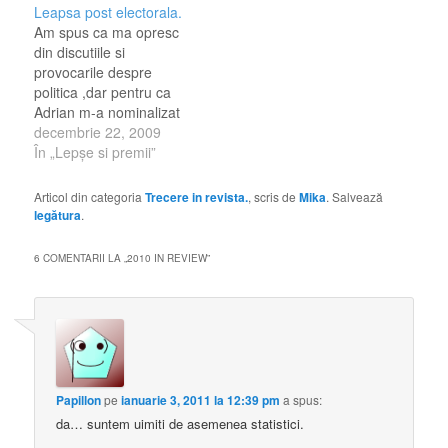
Leapsa post electorala.
Am spus ca ma opresc
din discutiile si
provocarile despre
politica ,dar pentru ca
Adrian m-a nominalizat
la acesta leapsa ,imi voi
decembrie 22, 2009
exprima si eu opinia
În „Lepşe si premii”
pentru primele 5
"nevertebrate in politica"
Articol din categoria
Trecere in revista.
, scris de
Mika
. Salvează
. 1.Basescu (tata lor)
legătura
.
2.Emil Boc-Poc ...azi
spunea ceva de genul ca
6 COMENTARII LA „
2010 IN REVIEW
”
primele 6 luni ale lui
2010…
Papillon
pe
ianuarie 3, 2011 la 12:39 pm
a spus:
da… suntem uimiti de asemenea statistici.