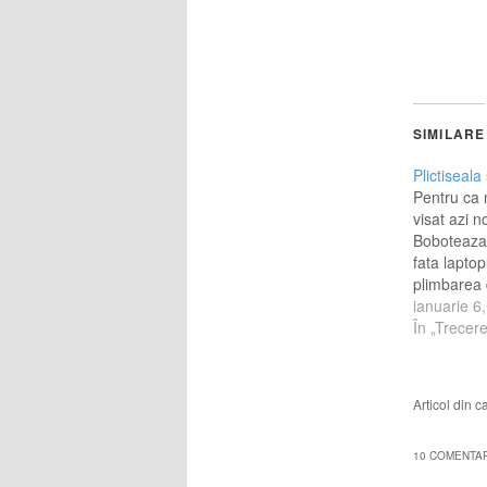
SIMILARE
Plictiseala
Pentru ca 
visat azi n
Boboteaza
fata lapto
plimbarea 
aceasta lu
ianuarie 6
.De la ce n
În „Trecere
iubirea , m
,la intelect
interlopi,c
Articol din 
cate o cri
stau in pa
am…
10 COMENTARI