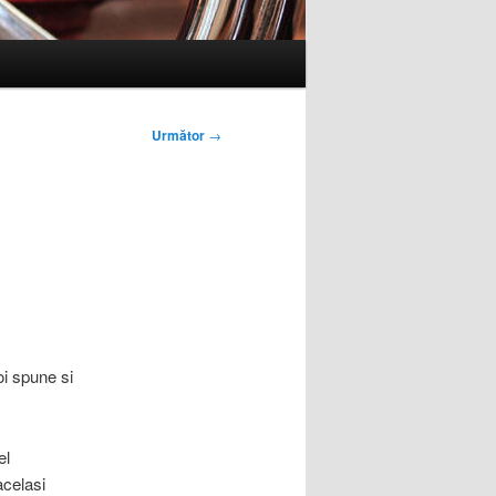
Următor
→
oi spune si
el
acelasi