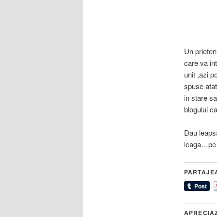
Un prieten
care va in
unit ,azi 
spuse atat
in stare s
blogului c
Dau leapsa
leaga…pe t
PARTAJE
APRECIA