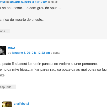
etul
pe
ianuarie 6, 2010 la 12:19 am
a spus:
ce ne uneste… e cam greu de spus…
a frica de moarte de uneste…
↓
unde
MIKA
pe
ianuarie 6, 2010 la 12:22 am
a spus:
 ,poate fi si acest lucru,din punctul de vedere al unor persoane.
e nu ca mi-e frica….mi-ar parea rau, ca poate ca as mai putea sa fac
lte.
↓
ăspunde
analfabetul