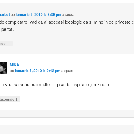
barbat
pe
ianuarie 5, 2010 la 8:30 pm
a spus:
de completare, vad ca ai aceeasi ideologie ca si mine in ce priveste 
pe toti.
↓
unde
MIKA
pe
ianuarie 5, 2010 la 9:42 pm
a spus:
 fi vrut sa scriu mai multe….lipsa de inspiratie ,sa zicem.
↓
ăspunde