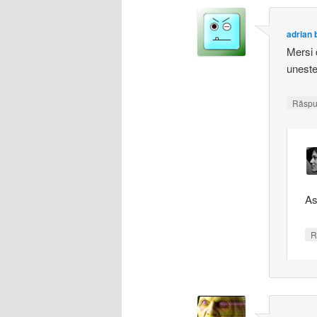
adrian 
Mersi 
uneste 
Răsp
As
R