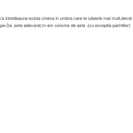
a intotdeauna exista cineva in umbra care te iubeste mai mult,decat c
pe.Da ,este adevarat,m-am convins de asta .(cu exceptia parintilor)