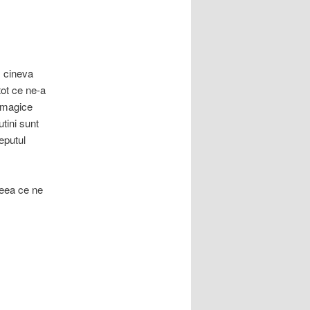
i cineva
ot ce ne-a
e magice
tini sunt
eputul
ceea ce ne