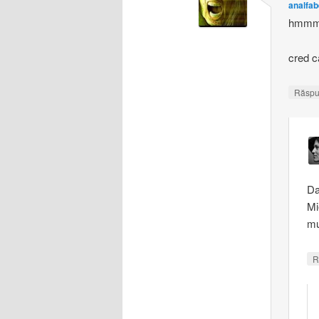
analfab
hmmm 
cred c
Răsp
Da
Mi
mu
R