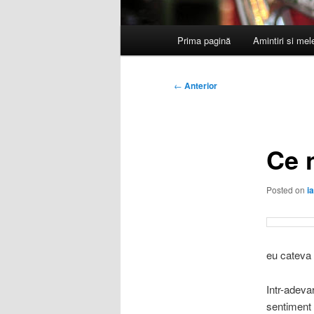
Meniu
Prima pagină
Amintiri si me
principal
Navigare
←
Anterior
în
articole
Ce 
Posted on
i
eu cateva 
Intr-adeva
sentiment 