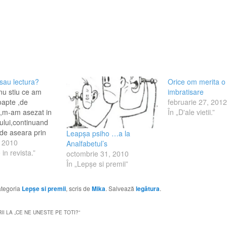
 sau lectura?
Orice om merita o
nu stiu ce am
imbratisare
oapte ,de
februarie 27, 2012
,m-am asezat in
În „D'ale vietii.”
pului,continuand
de aseara prin
Leapșa psiho …a la
me a blogaritului
, 2010
Analfabetul’s
e uneste pe toti,
 in revista.”
octombrie 31, 2010
uzica , prietenia
În „Lepşe si premii”
uali si
are poate, rezolva
categoria
Lepşe si premii
, scris de
Mika
. Salvează
legătura
.
ptogramacat mai
rlament, unde
I LA „
CE NE UNESTE PE TOTI?
”