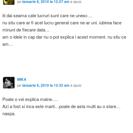
pe
ianuarie 6, 2010 la 12:27 am
a spus:
iti dai seama cate lucruri sunt care ne unesc…
nu stiu care ar fi acel lucru general care ne-ar uni. iubirea face
minuni de fiecare data…
am o ideie in cap dar nu o pot explica i acest moment. nu stiu ce
am…
MIKA
pe
ianuarie 6, 2010 la 12:32 am
a spus:
Poate o vei explica maine….
Azi a fost si inca este marti…poate de asta multi au o stare…
naspa.