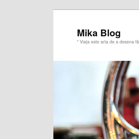
Sari
la
conținutul
Mika Blog
principal
" Viaţa este arta de a desena f