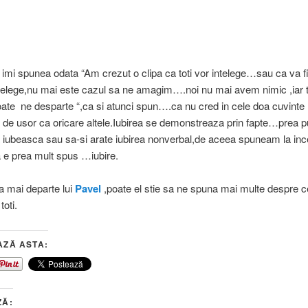
 imi spunea odata “Am crezut o clipa ca toti vor intelege…sau ca va f
telege,nu mai este cazul sa ne amagim….noi nu mai avem nimic ,iar t
poate ne desparte “,ca si atunci spun….ca nu cred in cele doa cuvint
 de usor ca oricare altele.Iubirea se demonstreaza prin fapte…prea pu
a iubeasca sau sa-si arate iubirea nonverbal,de aceea spuneam la inc
a e prea mult spus …iubire.
 mai departe lui
Pavel
,poate el stie sa ne spuna mai multe despre 
oti.
AZĂ ASTA:
ZĂ: