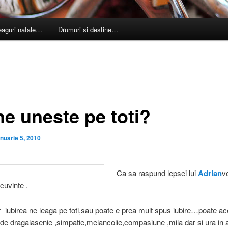
leaguri natale…
Drumuri si destine…
ne uneste pe toti?
anuarie 5, 2010
Ca sa raspund lepsei lui
Adrian
v
cuvinte .
r iubirea ne leaga pe toti,sau poate e prea mult spus iubire…poate ac
de dragalasenie ,simpatie,melancolie,compasiune ,mila dar si ura in 