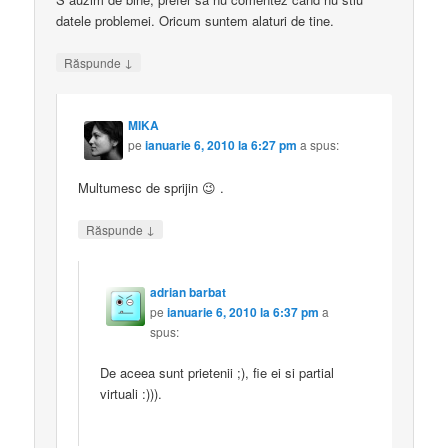
datele problemei. Oricum suntem alaturi de tine.
↓
Răspunde
MIKA
pe
ianuarie 6, 2010 la 6:27 pm
a spus:
Multumesc de sprijin 😉 .
↓
Răspunde
adrian barbat
pe
ianuarie 6, 2010 la 6:37 pm
a
spus:
De aceea sunt prietenii ;), fie ei si partial
virtuali :))).