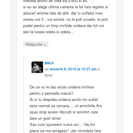
metoda atunci as vrea sa o stiu si eu.
si eu as alege ultima varianta la fel fara regrete si
aduceri aminte fata de altii. dar in sufletul meu
mereu vor fi , vor exista. nu le poti scoate, le poti
poate pentru un timp inchide undeva dar tot vor
iesi la iveala odata si odata…
↓
Răspunde
MIKA
pe
ianuarie 6, 2010 la 12:27 am
a
spus:
De ce nu le lasi acolo undeva inchise
pentru o perioada macar?
Ai si tu dreptate,undeva acolo nin suflet
este normal sa ramana ….si amintirile.Am
spus stop acelor discutii si amintiri care
lasa un gust amar.
Sau cum spuneam cuiva azi….”da,imi
place sa ma amagesc” ,dar niciodata fara