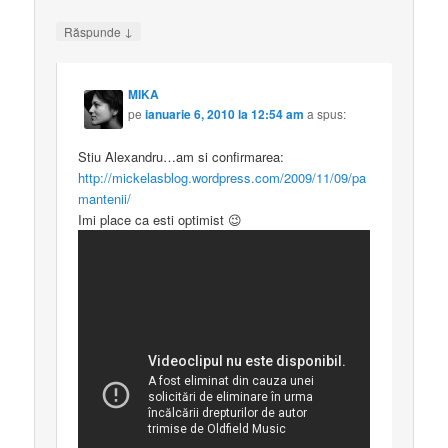
↓
Răspunde
MIKA
pe
ianuarie 6, 2010 la 12:54 am
a spus:
Stiu Alexandru…am si confirmarea:
http://mickelasblog.wordpress.com/2009/11/09/pa
mantenii/
Imi place ca esti optimist 😉