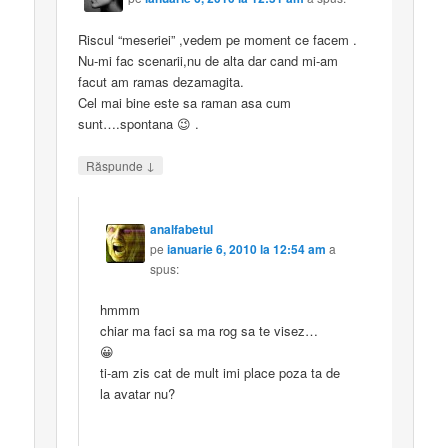
Riscul “meseriei” ,vedem pe moment ce facem .
Nu-mi fac scenarii,nu de alta dar cand mi-am
facut am ramas dezamagita.
Cel mai bine este sa raman asa cum
sunt….spontana 😉 .
↓
Răspunde
analfabetul
pe
ianuarie 6, 2010 la 12:54 am
a
spus:
hmmm
chiar ma faci sa ma rog sa te visez…
😀
ti-am zis cat de mult imi place poza ta de
la avatar nu?