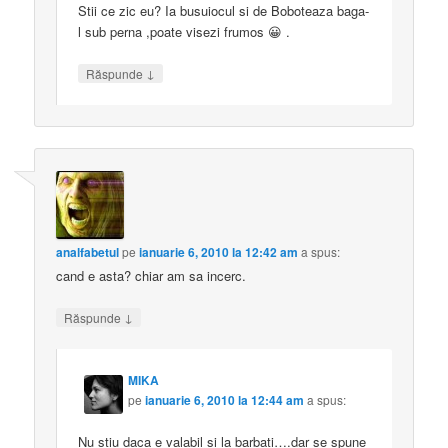
Stii ce zic eu? Ia busuiocul si de Boboteaza baga-
l sub perna ,poate visezi frumos 😀 .
↓
Răspunde
analfabetul
pe
ianuarie 6, 2010 la 12:42 am
a spus:
cand e asta? chiar am sa incerc.
↓
Răspunde
MIKA
pe
ianuarie 6, 2010 la 12:44 am
a spus:
Nu stiu daca e valabil si la barbati….dar se spune