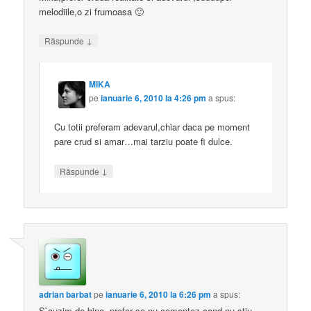
melodiile,o zi frumoasa 🙂
↓
Răspunde
MIKA
pe
ianuarie 6, 2010 la 4:26 pm
a spus:
Cu totii preferam adevarul,chiar daca pe moment
pare crud si amar…mai tarziu poate fi dulce.
↓
Răspunde
adrian barbat
pe
ianuarie 6, 2010 la 6:26 pm
a spus:
S`auzim de bine, prefer sa nu comentez cand nu stiu