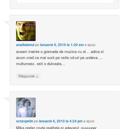
analfabetul
pe
ianuarie 6, 2010 la 1:20 am
a spus:
aveam inainte o gramada de muzica cu el… adica si
acum cred ca mai sunt pe nsite cd-uri pe undeva …
multumesc. esti o dulceata…
↓
Răspunde
octavpelin
pe
ianuarie 6, 2010 la 4:24 pm
a spus:
Mika,prefer cruda realitate si adevarul ,suuuuper