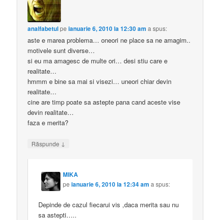
analfabetul
pe
ianuarie 6, 2010 la 12:30 am
a spus:
aste e marea problema… oneori ne place sa ne amagim..
motivele sunt diverse…
si eu ma amagesc de multe ori… desi stiu care e
realitate…
hmmm e bine sa mai si visezi… uneori chiar devin
realitate…
cine are timp poate sa astepte pana cand aceste vise
devin realitate…
faza e merita?
↓
Răspunde
MIKA
pe
ianuarie 6, 2010 la 12:34 am
a spus:
Depinde de cazul fiecarui vis ,daca merita sau nu
sa astepti…..