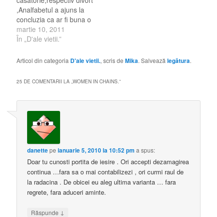
,Analfabetul a ajuns la
concluzia ca ar fi buna o
leapsa . 1.In ultimul timp
martie 10, 2011
se vorbeste tot mai mult
În „D'ale vietii.”
despre casatorie. • Ce
inseamna pentru
Articol din categoria
D'ale vietii.
, scris de
Mika
. Salvează
legătura
.
dumneavoastra
casatoria? Dar familia?
25 DE COMENTARII LA „
WOMEN IN CHAINS.
”
Casatoria nu inseamna
mai nimic pentru
mine.Cum am spus si…
danette
pe
ianuarie 5, 2010 la 10:52 pm
a spus:
Doar tu cunosti portita de iesire . Ori accepti dezamagirea
continua …fara sa o mai contabilizezi , ori curmi raul de
la radacina . De obicei eu aleg ultima varianta … fara
regrete, fara aduceri aminte.
↓
Răspunde