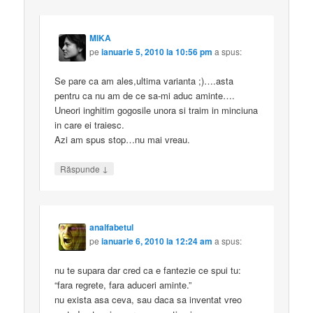
MIKA
pe
ianuarie 5, 2010 la 10:56 pm
a spus:
Se pare ca am ales,ultima varianta ;)….asta
pentru ca nu am de ce sa-mi aduc aminte….
Uneori inghitim gogosile unora si traim in minciuna
in care ei traiesc.
Azi am spus stop…nu mai vreau.
↓
Răspunde
analfabetul
pe
ianuarie 6, 2010 la 12:24 am
a spus:
nu te supara dar cred ca e fantezie ce spui tu:
“fara regrete, fara aduceri aminte.”
nu exista asa ceva, sau daca sa inventat vreo