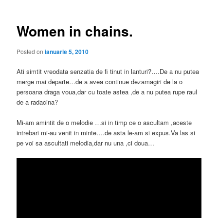
articole
Women in chains.
Posted on
ianuarie 5, 2010
Ati simtit vreodata senzatia de fi tinut in lanturi?….De a nu putea
merge mai departe…de a avea continue dezamagiri de la o
persoana draga voua,dar cu toate astea ,de a nu putea rupe raul
de a radacina?
Mi-am amintit de o melodie …si in timp ce o ascultam ,aceste
intrebari mi-au venit in minte….de asta le-am si expus.Va las si
pe voi sa ascultati melodia,dar nu una ,ci doua…