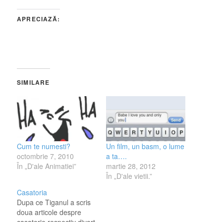
APRECIAZĂ:
SIMILARE
Cum te numesti?
Un film, un basm, o lume
octombrie 7, 2010
a ta….
În „D'ale Animatiei”
martie 28, 2012
În „D'ale vietii.”
Casatoria
Dupa ce Tiganul a scris
doua articole despre
casatorie,respectiv divort