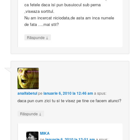
ca fetele daca isi pun busuiocul sub perna
,viseaza sortitul.
Nu am incercat niciodata,de asta am inca numele
de fata ….mai stii?
↓
Răspunde
analfabetul
pe
ianuarie 6, 2010 la 12:46 am
a spus:
daca pun cum zici tu si te visez pe tine ce facem atunci?
↓
Răspunde
MIKA
pe
ianuarie 6, 2010 la 12:51 am
a spus: