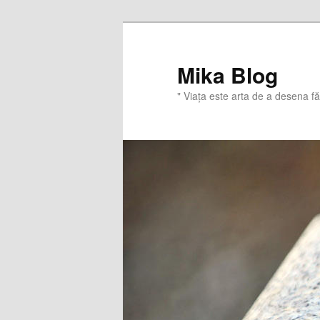
Sari
la
conținutul
Mika Blog
principal
" Viaţa este arta de a desena f