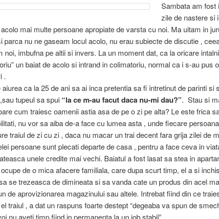
Sambata am fost i
zile de nastere si i
t acolo mai multe persoane apropiate de varsta cu noi. Ma uitam in jur
si parca nu ne gaseam locul acolo, nu erau subiecte de discutie , cee
oi, imbufna pe altii si invers. La un moment dat, ca la oricare intalnir
toriu” un baiat de acolo si intrand in colimatoriu, normal ca i s-au pus 
i .
aiurea ca la 25 de ani sa ai inca pretentia sa fi intretinut de parinti si 
,sau tupeul sa spui
“la ce m-au facut daca nu-mi dau?”
. Stau si m
 oare cum traiesc oamenii astia asa de pe o zi pe alta? Le este frica 
litati, nu vor sa aiba de-a face cu lumea asta , unde fiecare persoan
re traiul de zi cu zi , daca nu macar un trai decent fara grija zilei de 
elei persoane sunt plecati departe de casa , pentru a face ceva in viata
lateasca unele credite mai vechi. Baiatul a fost lasat sa stea in aparta
i ocupe de o mica afacere familiala, care dupa scurt timp, el a si inchi
sa se trezeasca de dimineata si sa vanda cate un produs din acel ma
n de aprovizionarea magazinului sau altele. Intrebat fiind din ce traie
a el traiul , a dat un raspuns foarte destept “degeaba va spun de smech
voi nu aveti timp,fiind in permanenta la un job stabil”.