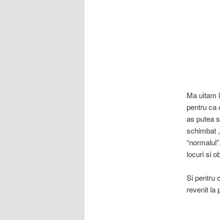
Ma uitam l
pentru ca 
as putea s
schimbat ,
“normalul”
locuri si ob
Si pentru 
revenit la