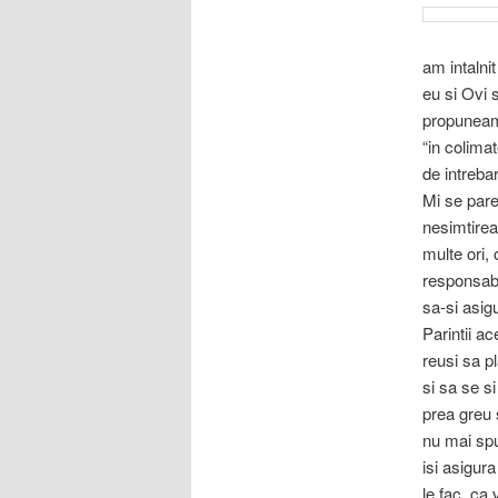
am intalni
eu si Ovi 
propuneam n
“in colima
de intrebar
Mi se pare 
nesimtirea
multe ori,
responsabi
sa-si asigu
Parintii ac
reusi sa p
si sa se s
prea greu 
nu mai spu
isi asigur
le fac, ca 