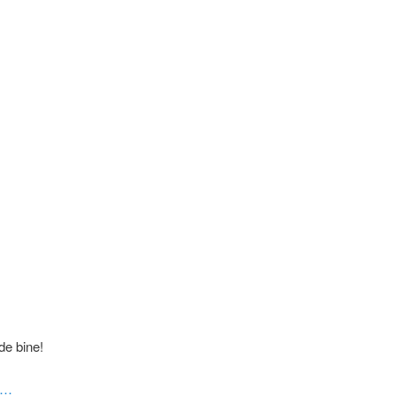
de bine!
to…