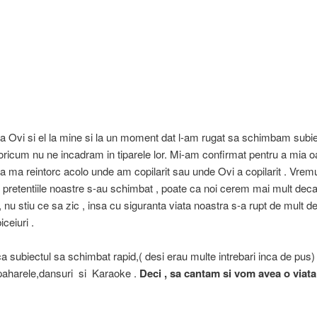
a Ovi si el la mine si la un moment dat l-am rugat sa schimbam subie
oricum nu ne incadram in tiparele lor. Mi-am confirmat pentru a mia o
a ma reintorc acolo unde am copilarit sau unde Ovi a copilarit . Vremu
 pretentiile noastre s-au schimbat , poate ca noi cerem mai mult deca
, nu stiu ce sa zic , insa cu siguranta viata noastra s-a rupt de mult d
iceiuri .
ca subiectul sa schimbat rapid,( desi erau multe intrebari inca de pus)
 paharele,dansuri si Karaoke .
Deci , sa cantam si vom avea o viata 