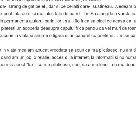
sa-l strang de gat pe el , dar si pe ceilalti care-l sustineau…vedeam o
espect fata de ei si mai ales fata de parintii lor. Sa ajungi la o varsta c
in permanenta ajutorul parintilor , sa-ti fie frica sa pleci de acasa ca 
i platesti un acoperis deasupra capului,frica pentru ca vei muri de f
bucurie in viata si anume o tigara si un paharel cu prietenii …mi se par
 in viata mea am apucat vreodata sa spun ca ma plictisesc, nu am t
cand am un job, o relatie, acces si la internet, la informatii si nu numai
ermis acest “lux”, sa ma plictisesc, sau, sa am o lene…de ma doar