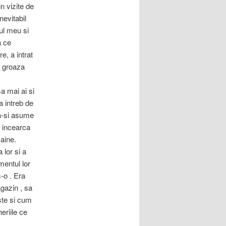
n vizite de
nevitabil
ul meu si
a ce
e, a intrat
o groaza
sa mai ai si
a intreb de
sa-si asume
a incearca
maine.
 lor si a
mentul lor
s-o . Era
gazin , sa
ste si cum
eriile ce