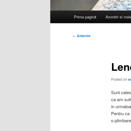
Meniu
Prima pagină
Amintiri si me
principal
Navigare
←
Anterior
în
articole
Len
Posted on
s
Sunt catev
ca am suf
in urmatoa
Pentru ca 
o plimbare