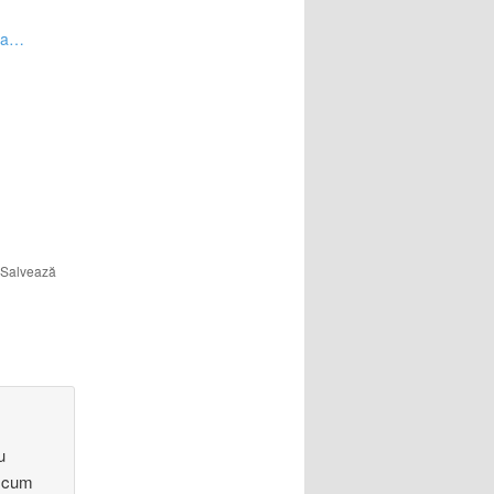
ata…
 Salvează
u
b cum