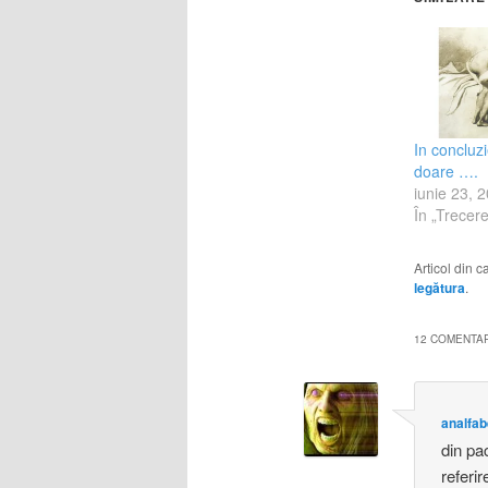
In concluzi
doare ….
iunie 23, 
În „Trecere
Articol din 
legătura
.
12 COMENTARI
analfab
din pa
referi