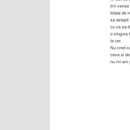
Imi venea 
totala de r
sa astepti 
cu ce sa-t
o singura 
la cer.
Nu cred ca
ceva si de 
nu mi-am p