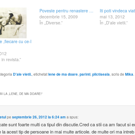
Poveste pentru renastere …
Iti poti vindeca vi
decembrie 15, 2009
mai 13, 2012
În „Diverse.”
În „D'ale vietii.”
e ,fiecare cu ce-l
2012
 in revista.”
categoria
D'ale vietii.
, etichetat
lene de ma doare
,
parinti
,
plictiseala
, scris de
Mika
.
I LA „
LENE, DE MA DOARE!
”
etul
pe
septembrie 26, 2012 la 6:24 am
a spus:
cate sunt foarte multi ca tipul din discutie.Cred ca stii ca am facut si e
re la acest tip de persoane in mai multe articole. de multe ori ma intre