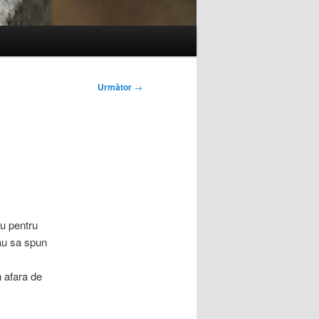
Următor
→
nu pentru
au sa spun
n afara de