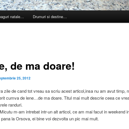
leaguri natale…
Drumuri si destine…
e, de ma doare!
eptembrie 25, 2012
a zile de cand tot vreau sa scriu acest articol,insa nu am avut timp, 
erit cumva de lene…de ma doare. Titul mai mult descrie ceea ce vre
rele randuri.
Micutu m-am intrebat intr-un alt articol, ce am mai facut in weekend i
 pana la Orsova, ei bine voi dezvolta un pic mai mult.