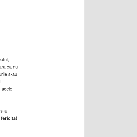
ctul,
ara ca nu
rile s-au
t
e acele
 s-a
fericita!