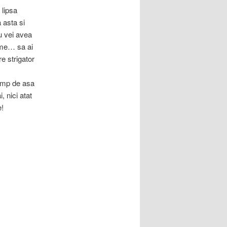
 lipsa
a asta si
nu vei avea
oame… sa ai
e strigator
imp de asa
, nici atat
e!