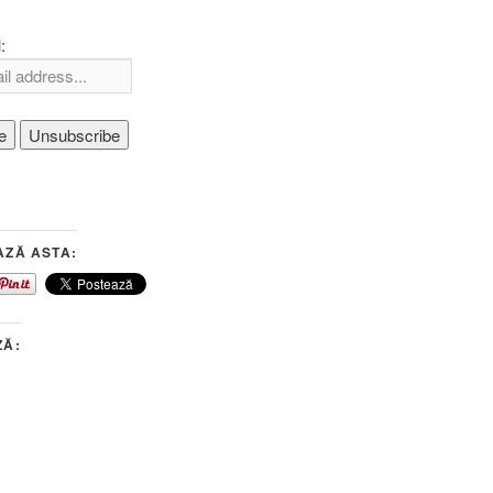
:
AZĂ ASTA:
ZĂ: