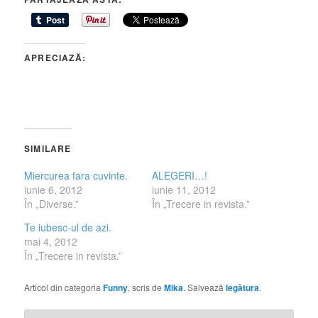
APRECIAZĂ:
SIMILARE
Miercurea fara cuvinte.
ALEGERI…!
iunie 6, 2012
iunie 11, 2012
În „Diverse.”
În „Trecere in revista.”
Te iubesc-ul de azi.
mai 4, 2012
În „Trecere in revista.”
Articol din categoria
Funny
, scris de
Mika
. Salvează
legătura
.