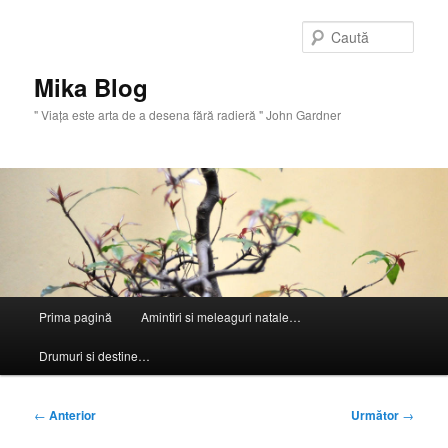
Sari
la
Caută
conținutul
principal
Mika Blog
" Viaţa este arta de a desena fără radieră " John Gardner
Meniu
Prima pagină
Amintiri si meleaguri natale…
principal
Drumuri si destine…
Navigare
←
Anterior
Următor
→
în