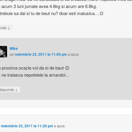
 acum 3 luni jumate avea 4.6kg si acum are 6.8kg.
a trebuie sa dai si tu de beut nu? doar esti matusica…:D
↓
unde
Mika
pe
noiembrie 23, 2011 la 11:00 pm
a spus:
 proxima ocazie voi da si de baut 😉
 ne traiasca nepotelele la amandoi…
↓
ăspunde
e
noiembrie 23, 2011 la 11:26 pm
a spus: