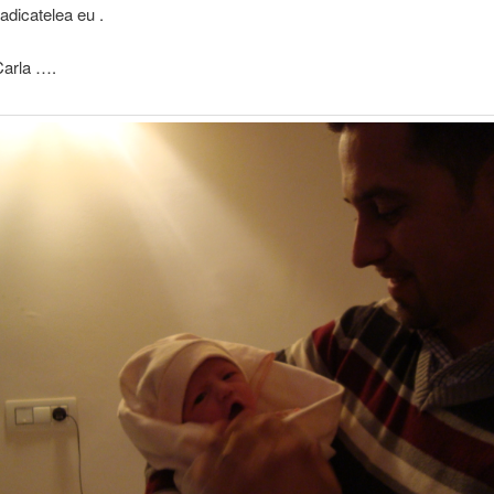
adicatelea eu .
 Carla ….