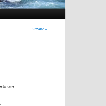
Următor
→
esta lume
u