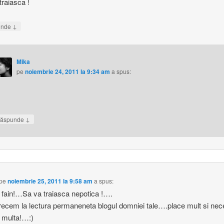
traiasca !
↓
unde
Mika
pe
noiembrie 24, 2011 la 9:34 am
a spus:
↓
ăspunde
pe
noiembrie 25, 2011 la 9:58 am
a spus:
 fain!…Sa va traiasca nepotica !….
recem la lectura permaneneta blogul domniei tale….place mult si nec
a multa!…:)