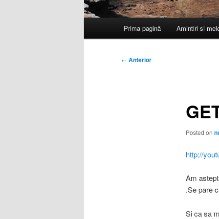
Meniu
Prima pagină
Amintiri si me
principal
Navigare
←
Anterior
în
articole
GET
Posted on
n
http://yo
Am astept
.Se pare c
Si ca sa m