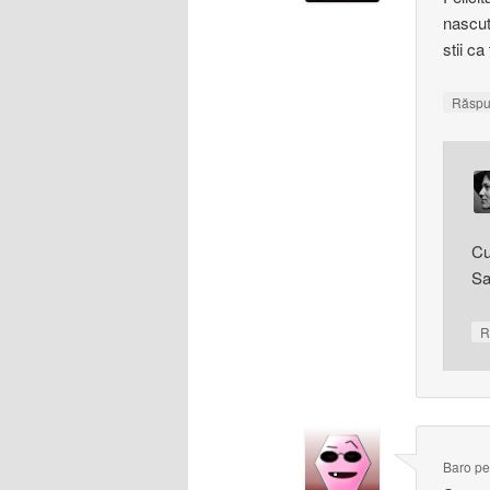
nascut
stii c
Răsp
Cu
Sa
R
Baro
p