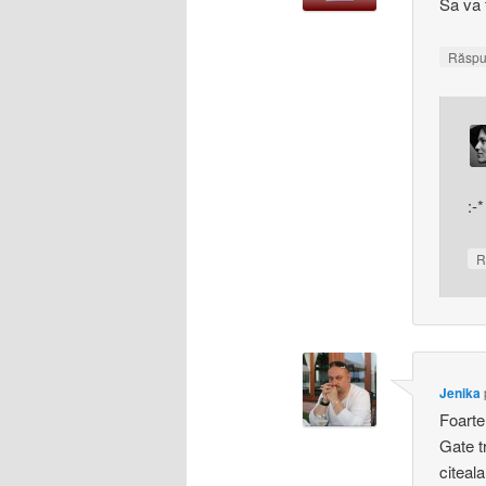
Sa va 
Răsp
:-*
R
Jenika
Foarte
Gate t
citeal