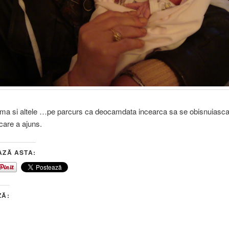
rma si altele …pe parcurs ca deocamdata incearca sa se obisnuiasc
care a ajuns.
AZĂ ASTA:
ZĂ: