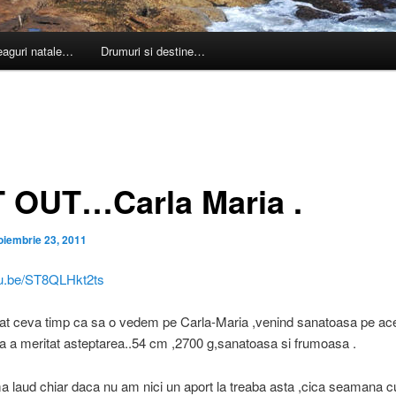
leaguri natale…
Drumuri si destine…
 OUT…Carla Maria .
oiembrie 23, 2011
utu.be/ST8QLHkt2ts
at ceva timp ca sa o vedem pe Carla-Maria ,venind sanatoasa pe ac
a a meritat asteptarea..54 cm ,2700 g,sanatoasa si frumoasa .
a laud chiar daca nu am nici un aport la treaba asta ,cica seamana c