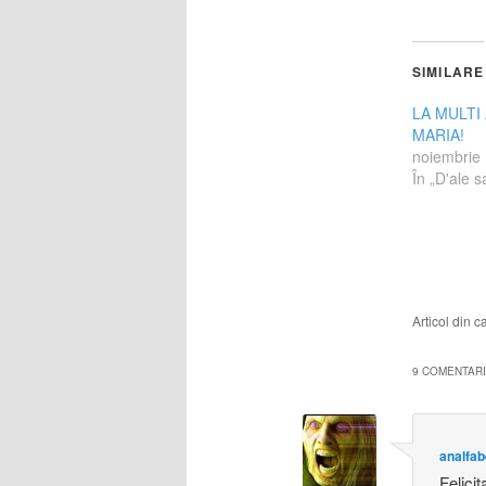
SIMILARE
LA MULTI
MARIA!
noiembrie
În „D'ale s
Articol din 
9 COMENTARII
analfab
Felici