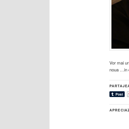
Vor mai u
noua …in 
PARTAJE
APRECIA