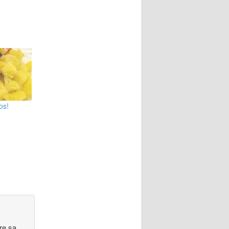
os!
re sa