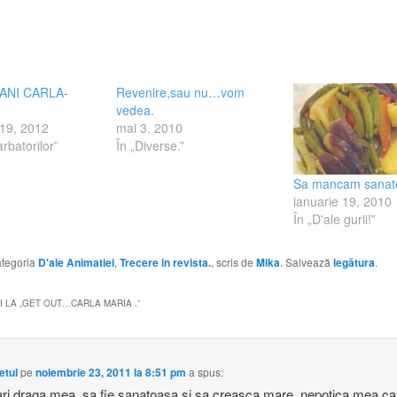
 ANI CARLA-
Revenire,sau nu…vom
vedea.
 19, 2012
mai 3, 2010
arbatorilor”
În „Diverse.”
Sa mancam sanat
ianuarie 19, 2010
În „D'ale gurii!”
categoria
D'ale Animatiei
,
Trecere in revista.
, scris de
Mika
. Salvează
legătura
.
 LA „
GET OUT…CARLA MARIA .
”
etul
pe
noiembrie 23, 2011 la 8:51 pm
a spus:
tari draga mea. sa fie sanatoasa si sa creasca mare. nepotica mea ca