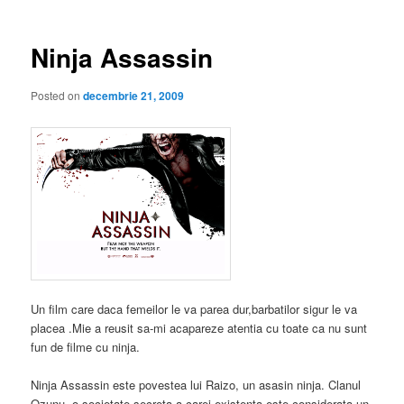
articole
Ninja Assassin
Posted on
decembrie 21, 2009
Un film care daca femeilor le va parea dur,barbatilor sigur le va
placea .Mie a reusit sa-mi acapareze atentia cu toate ca nu sunt
fun de filme cu ninja.
Ninja Assassin este povestea lui Raizo, un asasin ninja. Clanul
Ozunu, o societate secreta a carei existenta este considerata un