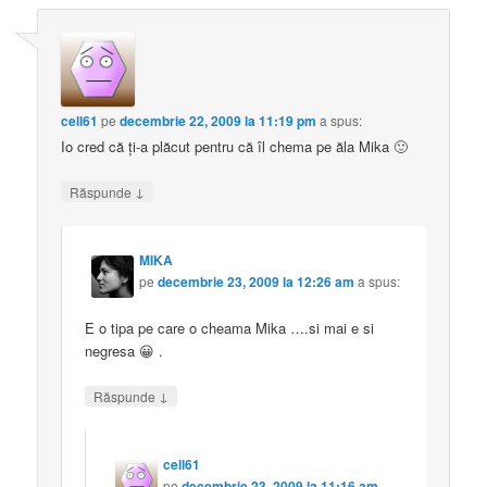
cell61
pe
decembrie 22, 2009 la 11:19 pm
a spus:
Io cred că ți-a plăcut pentru că îl chema pe ăla Mika 🙂
↓
Răspunde
MIKA
pe
decembrie 23, 2009 la 12:26 am
a spus:
E o tipa pe care o cheama Mika ….si mai e si
negresa 😀 .
↓
Răspunde
cell61
pe
decembrie 23, 2009 la 11:16 am