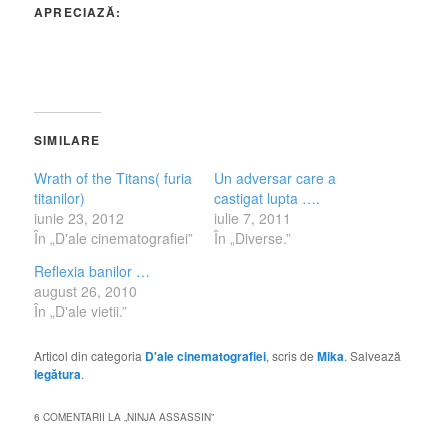
APRECIAZĂ:
SIMILARE
Wrath of the Titans( furia
Un adversar care a
titanilor)
castigat lupta ….
iunie 23, 2012
iulie 7, 2011
În „D'ale cinematografiei”
În „Diverse.”
Reflexia banilor …
august 26, 2010
În „D'ale vietii.”
Articol din categoria
D'ale cinematografiei
, scris de
Mika
. Salvează
legătura
.
6 COMENTARII LA „
NINJA ASSASSIN
”