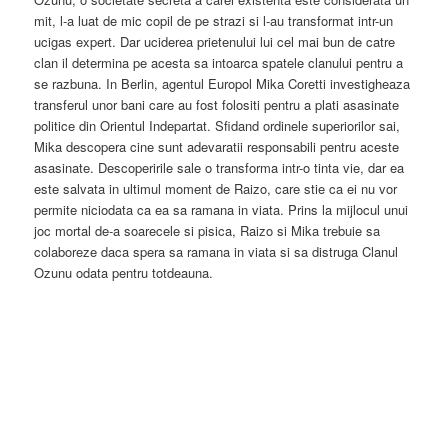
mit, l-a luat de mic copil de pe strazi si l-au transformat intr-un
ucigas expert. Dar uciderea prietenului lui cel mai bun de catre
clan il determina pe acesta sa intoarca spatele clanului pentru a
se razbuna. In Berlin, agentul Europol Mika Coretti investigheaza
transferul unor bani care au fost folositi pentru a plati asasinate
politice din Orientul Indepartat. Sfidand ordinele superiorilor sai,
Mika descopera cine sunt adevaratii responsabili pentru aceste
asasinate. Descoperirile sale o transforma intr-o tinta vie, dar ea
este salvata in ultimul moment de Raizo, care stie ca ei nu vor
permite niciodata ca ea sa ramana in viata. Prins la mijlocul unui
joc mortal de-a soarecele si pisica, Raizo si Mika trebuie sa
colaboreze daca spera sa ramana in viata si sa distruga Clanul
Ozunu odata pentru totdeauna.