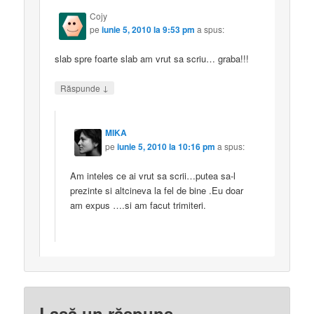
Cojy
pe
iunie 5, 2010 la 9:53 pm
a spus:
slab spre foarte slab am vrut sa scriu… graba!!!
↓
Răspunde
MIKA
pe
iunie 5, 2010 la 10:16 pm
a spus:
Am inteles ce ai vrut sa scrii…putea sa-l
prezinte si altcineva la fel de bine .Eu doar
am expus ….si am facut trimiteri.
Lasă un răspuns