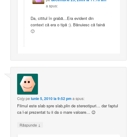
a spus:
Da, cititul în grabă…Era evident din
context că era o tipă :). Bănuiesc că faină
🙂
Cojy
pe
iunie 5, 2010 la 9:52 pm
a spus:
Filmul este slab spre slab,plin de stereotipuri… dar faptul
ca l-ai prezentat tu ii da o mare valoare… 😉
↓
Răspunde