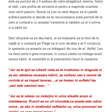
este pe punctul de a fi sedusa de catre atragatorul Jeremy, fostul
ei iubit, care profita de amnezia ei pentru a reaprinde scanteia
unei vechi pasiuni. Numai ca Leo nu este dispus sa isi piarda
sufletul-pereche si decide sa isi recucereasca sotia pornind de la
zero si curtand-o cu aceeasi insistenta si rabdare ca si in prima
zi a iubirii lor.
Deci refuzand sa se dea batut, el se hotaraste sa ia totul de la
capăt şi o curtează pe Paige ca si cum de-abia s-ar fi cunoscut,
in speranta ca aceasta se va indragosti din nou de el. Astfel, Leo
va trece printr-o grea incercare, in cursul careia va intelege exact
sensul iubirii, al onestitatii si al juramantului facut la casatorie.
“Jur sa te ajut sa iubesti viata,sa te invaluiesc in dragoste si
sa am rabdarea necesara iubirii, sa vorbesc can e nevoie de
cuvinte si sa impart tacerea….si sa traiesc in sufletul tau
,caci este caminul meu . “
“Jur sa te iubesc cu indarjire in orice situatie acum si
intotdeauna. Promit sa nu uit niciodata,ca acesta este iubire
unica , sa stiu in strafundul sufletului ca, orice provocari am
intalni, ne vom regasi mereu.”