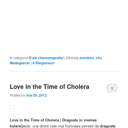
În categoria
D'ale cinematografiei
|
Etichete
aventura
,
circ
,
Madagascar
|
8
Răspunsuri
Love in the Time of Cholera
5
Posted on
mai 30, 2012
Love in the Time of Cholera ( Dragoste in vremea
holerei)
este una dintre cele mai frumoase povesti de
dragoste