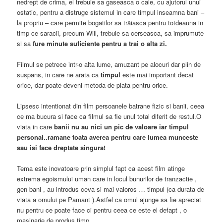
nedrept de crima, el trebuie sa gaseasca o cale, cu ajutorul unui
ostatic, pentru a distruge sistemul in care timpul inseamna bani –
la propriu – care permite bogatilor sa trăiasca pentru totdeauna in
timp ce saracii, precum Will, trebuie sa cerseasca, sa imprumute
si sa
fure minute suficiente pentru a trai o alta zi.
Filmul se petrece intr-o alta lume, amuzant pe alocuri dar plin de
suspans, in care ne arata ca
timpul
este mai important decat
orice, dar poate deveni metoda de plata pentru orice.
Lipsesc intentionat din film persoanele batrane fizic si banii, ceea
ce ma bucura si face ca filmul sa fie unul total diferit de restul.O
viata in care
banii nu au nici un pic de valoare iar timpul
personal..ramane toata averea pentru care lumea munceste
sau isi face dreptate singura!
Tema este inovatoare prin simplul fapt ca acest film atinge
extrema egoismului uman care in locul bunurilor de tranzactie ,
gen bani , au introdus ceva si mai valoros … timpul (ca durata de
viata a omului pe Pamant ).Astfel ca omul ajunge sa fie apreciat
nu pentru ce poate face ci pentru ceea ce este el defapt , o
masinarie de produs timp.