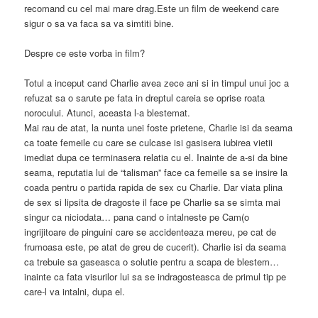
recomand cu cel mai mare drag.Este un film de weekend care
sigur o sa va faca sa va simtiti bine.
Despre ce este vorba in film?
Totul a inceput cand Charlie avea zece ani si in timpul unui joc a
refuzat sa o sarute pe fata in dreptul careia se oprise roata
norocului. Atunci, aceasta l-a blestemat.
Mai rau de atat, la nunta unei foste prietene, Charlie isi da seama
ca toate femeile cu care se culcase isi gasisera iubirea vietii
imediat dupa ce terminasera relatia cu el. Inainte de a-si da bine
seama, reputatia lui de “talisman” face ca femeile sa se insire la
coada pentru o partida rapida de sex cu Charlie. Dar viata plina
de sex si lipsita de dragoste il face pe Charlie sa se simta mai
singur ca niciodata… pana cand o intalneste pe Cam(o
ingrijitoare de pinguini care se accidenteaza mereu, pe cat de
frumoasa este, pe atat de greu de cucerit). Charlie isi da seama
ca trebuie sa gaseasca o solutie pentru a scapa de blestem…
inainte ca fata visurilor lui sa se indragosteasca de primul tip pe
care-l va intalni, dupa el.