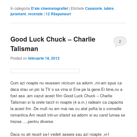
În categoria
D'ale cinematografiei
|
Etichete
Casatorie
,
iubire
,
juramant
,
recenzie
|
12
Răspunsuri
Good Luck Chuck – Charlie
2
Talisman
Posted on
februarie 18, 2012
Cum azi noapte nu reuseam nicicum sa adorm ,mi-am spus ca
daca stau un pic la TV o sa vina si Ene pe la gene.Ei bine,nu a
fost asa ,am vazut acest film Good Luck Chuck – Charlie
Talisman si la orele tarzii in noapte (4 a.m.) radeam ca zapacita
la acest fim .De mult nu am mai ras cu atat pofta la o comedie
romantica.Am reusit intr-un sfarsit sa adorm si eu cand lumea se
trezea ….pentru diverse.
Daca nu ati reusit sa-l vedeti aseara sau azi noapte ,vi-l