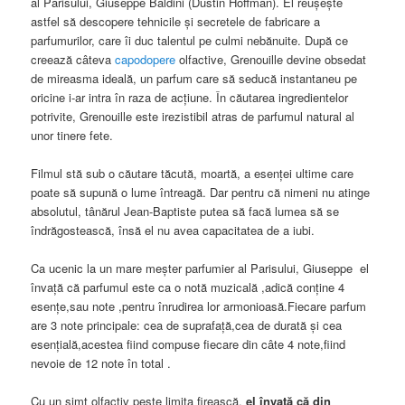
al Parisului, Giuseppe Baldini (Dustin Hoffman). El reuşeşte
astfel să descopere tehnicile şi secretele de fabricare a
parfumurilor, care îi duc talentul pe culmi nebănuite. După ce
creează câteva
capodopere
olfactive, Grenouille devine obsedat
de mireasma ideală, un parfum care să seducă instantaneu pe
oricine i-ar intra în raza de acţiune. În căutarea ingredientelor
potrivite, Grenouille este irezistibil atras de parfumul natural al
unor tinere fete.
Filmul stă sub o căutare tăcută, moartă, a esenței ultime care
poate să supună o lume întreagă. Dar pentru că nimeni nu atinge
absolutul, tânărul Jean-Baptiste putea să facă lumea să se
îndrăgostească, însă el nu avea capacitatea de a iubi.
Ca ucenic la un mare meşter parfumier al Parisului, Giuseppe el
învață că parfumul este ca o notă muzicală ,adică conține 4
esențe,sau note ,pentru înrudirea lor armonioasă.Fiecare parfum
are 3 note principale: cea de suprafață,cea de durată și cea
esențială,acestea fiind compuse fiecare din câte 4 note,fiind
nevoie de 12 note în total .
Cu un simț olfactiv peste limita firească,
el învață că din