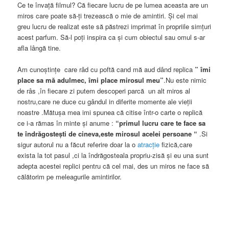
Ce te învață filmul? Că fiecare lucru de pe lumea aceasta are un
miros care poate să-ți trezească o mie de amintiri. Și cel mai
greu lucru de realizat este să păstrezi imprimat în propriile simțuri
acest parfum. Să-l poți inspira ca și cum obiectul sau omul s-ar
afla lângă tine.
Am cunoștințe care râd cu poftă cand mă aud dând replica
” îmi
place sa mă adulmec, îmi place mirosul meu”
.Nu este nimic
de râs ,în fiecare zi putem descoperi parcă un alt miros al
nostru,care ne duce cu gândul in diferite momente ale vieții
noastre .Mătușa mea imi spunea că citise într-o carte o replică
ce i-a rămas în minte și anume :
“primul lucru care te face sa
te îndrăgostești de cineva,este mirosul acelei persoane “
.Si
sigur autorul nu a făcut referire doar la o
atracție
fizică,care
exista la tot pasul ,ci la îndrăgosteala propriu-zisă și eu una sunt
adepta acestei replici pentru că cel mai, des un miros ne face să
călătorim pe meleagurile amintirilor.