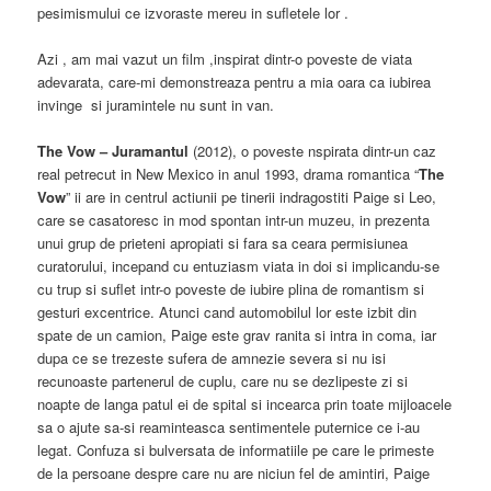
pesimismului ce izvoraste mereu in sufletele lor .
Azi , am mai vazut un film ,inspirat dintr-o poveste de viata
adevarata, care-mi demonstreaza pentru a mia oara ca iubirea
invinge si juramintele nu sunt in van.
The Vow – Juramantul
(2012), o poveste nspirata dintr-un caz
real petrecut in New Mexico in anul 1993, drama romantica “
The
Vow
” ii are in centrul actiunii pe tinerii indragostiti Paige si Leo,
care se casatoresc in mod spontan intr-un muzeu, in prezenta
unui grup de prieteni apropiati si fara sa ceara permisiunea
curatorului, incepand cu entuziasm viata in doi si implicandu-se
cu trup si suflet intr-o poveste de iubire plina de romantism si
gesturi excentrice. Atunci cand automobilul lor este izbit din
spate de un camion, Paige este grav ranita si intra in coma, iar
dupa ce se trezeste sufera de amnezie severa si nu isi
recunoaste partenerul de cuplu, care nu se dezlipeste zi si
noapte de langa patul ei de spital si incearca prin toate mijloacele
sa o ajute sa-si reaminteasca sentimentele puternice ce i-au
legat. Confuza si bulversata de informatiile pe care le primeste
de la persoane despre care nu are niciun fel de amintiri, Paige