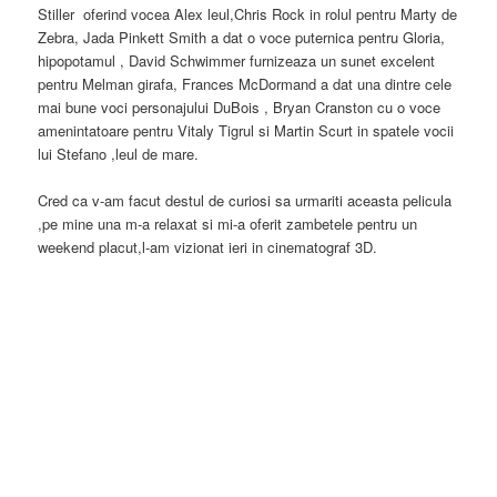
Stiller oferind vocea Alex leul,Chris Rock in rolul pentru Marty de
Zebra, Jada Pinkett Smith a dat o voce puternica pentru Gloria,
hipopotamul , David Schwimmer furnizeaza un sunet excelent
pentru Melman girafa, Frances McDormand a dat una dintre cele
mai bune voci personajului DuBois , Bryan Cranston cu o voce
amenintatoare pentru Vitaly Tigrul si Martin Scurt in spatele vocii
lui Stefano ,leul de mare.
Cred ca v-am facut destul de curiosi sa urmariti aceasta pelicula
,pe mine una m-a relaxat si mi-a oferit zambetele pentru un
weekend placut,l-am vizionat ieri in cinematograf 3D.