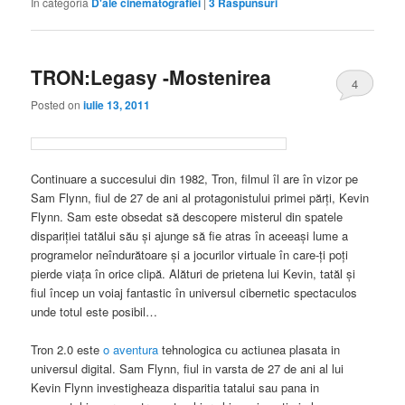
În categoria
D'ale cinematografiei
|
3
Răspunsuri
TRON:Legasy -Mostenirea
4
Posted on
iulie 13, 2011
Continuare a succesului din 1982, Tron, filmul îl are în vizor pe
Sam Flynn, fiul de 27 de ani al protagonistului primei părţi, Kevin
Flynn. Sam este obsedat să descopere misterul din spatele
dispariţiei tatălui său şi ajunge să fie atras în aceeaşi lume a
programelor neîndurătoare şi a jocurilor virtuale în care-ţi poţi
pierde viaţa în orice clipă. Alături de prietena lui Kevin, tatăl şi
fiul încep un voiaj fantastic în universul cibernetic spectaculos
unde totul este posibil…
Tron 2.0 este
o aventura
tehnologica cu actiunea plasata in
universul digital. Sam Flynn, fiul in varsta de 27 de ani al lui
Kevin Flynn investigheaza disparitia tatalui sau pana in