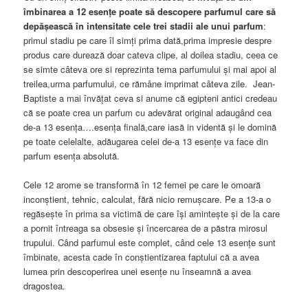
îmbinarea a 12 esențe poate să descopere parfumul care să
depășească în intensitate cele trei stadii ale unui parfum
:
primul stadiu pe care îl simți prima dată,prima impresie despre
produs care durează doar cateva clipe, al doilea stadiu, ceea ce
se simte câteva ore si reprezinta tema parfumului și mai apoi al
treilea,urma parfumului, ce rămâne imprimat câteva zile. Jean-
Baptiste a mai învățat ceva si anume că egipteni antici credeau
că se poate crea un parfum cu adevărat original adaugând cea
de-a 13 esența….esența finală,care iasă in videntă și le domină
pe toate celelalte, adăugarea celei de-a 13 esențe va face din
parfum esența absolută.
Cele 12 arome se transformă în 12 femei pe care le omoară
inconștient, tehnic, calculat, fără nicio remușcare. Pe a 13-a o
regăsește în prima sa victimă de care își amintește și de la care
a pornit întreaga sa obsesie și încercarea de a păstra mirosul
trupului. Când parfumul este complet, când cele 13 esențe sunt
îmbinate, acesta cade în conștientizarea faptului că a avea
lumea prin descoperirea unei esențe nu înseamnă a avea
dragostea.