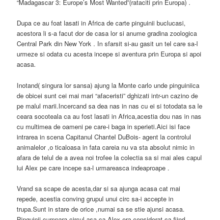
“Madagascar 3: Europe’s Most Wanted”(rataciti prin Europa) .
Dupa ce au foat lasati in Africa de carte pinguinii buclucasi,
acestora li s-a facut dor de casa lor si anume gradina zoologica
Central Park din New York . In sfarsit si-au gasit un tel care sa-l
urmeze si odata cu acesta incepe si aventura prin Europa si apoi
acasa.
Inotand( singura lor sansa) ajung la Monte carlo unde pinguiniica
de obicei sunt cei mai mari “afaceristi” dghizati intr-un cazino de
pe malul marii.Incercand sa dea nas in nas cu ei si totodata sa le
ceara socoteala ca au fost lasati in Africa,acestia dou nas in nas
cu multimea de oameni pe care-i baga in sperieti.Aici isi face
intrarea in scena Capitanul Chantel DuBois- agent la controlul
animalelor ,o ticaloasa in fata careia nu va sta absolut nimic in
afara de telul de a avea noi trofee la colectia sa si mai ales capul
lui Alex pe care incepe sa-l urmareasca indeaproape .
Vrand sa scape de acesta,dar si sa ajunga acasa cat mai
repede, acestia conving grupul unui circ sa-i accepte in
trupa.Sunt in stare de orice ,numai sa se stie ajunsi acasa.
Pinguinii cumpara circul asa ca Alex era considerat ca fiind