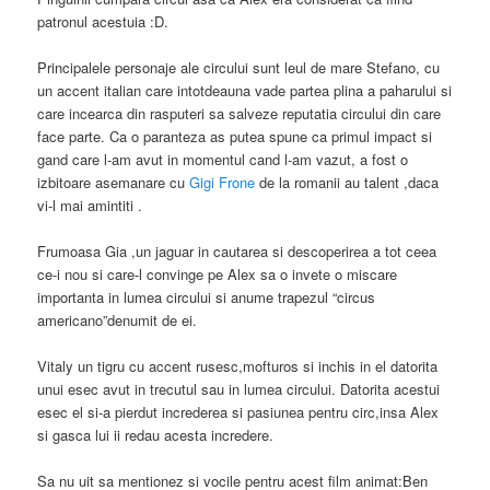
patronul acestuia :D.
Principalele personaje ale circului sunt leul de mare Stefano, cu
un accent italian care intotdeauna vade partea plina a paharului si
care incearca din rasputeri sa salveze reputatia circului din care
face parte. Ca o paranteza as putea spune ca primul impact si
gand care l-am avut in momentul cand l-am vazut, a fost o
izbitoare asemanare cu
Gigi Frone
de la romanii au talent ,daca
vi-l mai amintiti .
Frumoasa Gia ,un jaguar in cautarea si descoperirea a tot ceea
ce-i nou si care-l convinge pe Alex sa o invete o miscare
importanta in lumea circului si anume trapezul “circus
americano”denumit de ei.
Vitaly un tigru cu accent rusesc,mofturos si inchis in el datorita
unui esec avut in trecutul sau in lumea circului. Datorita acestui
esec el si-a pierdut increderea si pasiunea pentru circ,insa Alex
si gasca lui ii redau acesta incredere.
Sa nu uit sa mentionez si vocile pentru acest film animat:Ben