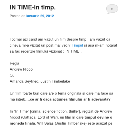
IN TIME-in timp.
3
Posted on
ianuarie 29, 2012
Tocmai azi cand am vazut un film despre timp , am vazut ca
cineva mi-a vizitat un post mai vechi
Timpul
si asa m-am hotarat
sa fac recenzie filmului vizionat : IN TIME .
Regia
Andrew Niccol
Cu
Amanda Seyfried, Justin Timberlake
Un film foarte bun care are o tema originala si care ma face sa
ma intreb….
ce ar fi daca actiunea filmului ar fi adevarata?
In “In Time” [crima, science fiction, thriller], regizat de Andrew
Niccol (Gattaca, Lord of War), un film in care
timpul devine o
moneda finala
. Will Salas (Justin Timberlake) este acuzat pe