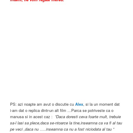
PS: azi noapte am avut o discutie cu
Alex
, si la un moment dat
i-am dat o replica dintr-un alt film …Parca se potriveste ca o
manusa si in acest caz :
‎”Daca doresti ceva foarte mult, trebuie
sa-l lasi sa plece,daca se-ntoarce la tine,inseamna ca va fi al tau
pe veci ,daca nu …..inseamna ca nu a fost niciodata al tau ”