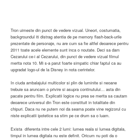
Tron uimeste din punct de vedere vizual. Uneori, costumatia,
backgroundul iti distrag atentia de pe memory flash-back-urile
prezentate de personaje, nu are cum sa fie altfel deoarece pentru
2011 toate acele elemente sunt inca o noutate. Deci sa dam
Cezarului ce-i al Cezarului, din punct de vedere vizual filmul
merita nota 10. Mi s-a parut foarte simpatic chiar faptul ca au
upgradat logo-ul de la Disney in nota cerintelor.
In ciuda ambalajului multicolor si plin de luminite si neoane
trebuie sa aruncam o privire si asupra continutului… asta din
pacate pentru film. Explicatii logice nu prea se merita sa cautam
deoarece universul din Tron este constituit in totalitate din
chipuri. Daca nu ne putem noi da seama poate vine regizorul cu
niste explicatii ipotetice sa stim pe ce drum sa o luam.
Exista diferenta intre cele 2 lumi: lumea reala si lumea digitala,
timpul in lumea digitala nu este definit. Oricum nu poti da o