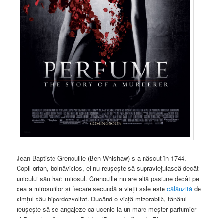
Jean-Baptiste Grenouille (Ben Whishaw) s-a născut în 1744.
Copil orfan, bolnăvicios, el nu reuşeşte să supravieţuiască decât
unicului său har: mirosul. Grenouille nu are altă pasiune decât pe
cea a mirosurilor şi fiecare secundă a vieţii sale este
călăuzită
de
simţul său hiperdezvoltat. Ducând o viaţă mizerabilă, tânărul
reuşeşte să se angajeze ca ucenic la un mare meşter parfumier