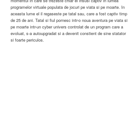
momentul in care se trezeste chiar el insusi captiv in lumea
programelor virtuale populata de jocuri pe viata si pe moarte. In
aceasta lume el il regaseste pe tatal sau, care a fost captiv timp
de 25 de ani. Tatal si fiul pornesc intr-o noua aventura pe viata si
pe moarte intr-un cyber univers controlat de un program care a
evoluat, s-a autoupgradat si a devenit constient de sine statator
si foarte periculos.