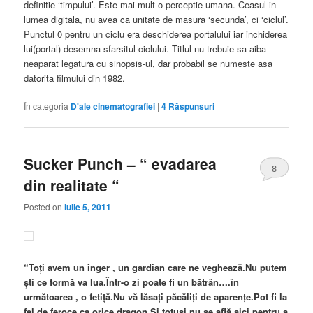
definitie ‘timpului’. Este mai mult o perceptie umana. Ceasul in
lumea digitala, nu avea ca unitate de masura ‘secunda’, ci ‘ciclul’.
Punctul 0 pentru un ciclu era deschiderea portalului iar inchiderea
lui(portal) desemna sfarsitul ciclului. Titlul nu trebuie sa aiba
neaparat legatura cu sinopsis-ul, dar probabil se numeste asa
datorita filmului din 1982.
În categoria
D'ale cinematografiei
|
4
Răspunsuri
Sucker Punch – “ evadarea
8
din realitate “
Posted on
iulie 5, 2011
“Toţi avem un înger , un gardian care ne veghează.Nu putem
şti ce formă va lua.Într-o zi poate fi un bătrân….în
următoarea , o fetiţă.Nu vă lăsaţi păcăliţi de aparenţe.Pot fi la
fel de feroce ca orice dragon.Şi totuşi nu se află aici pentru a