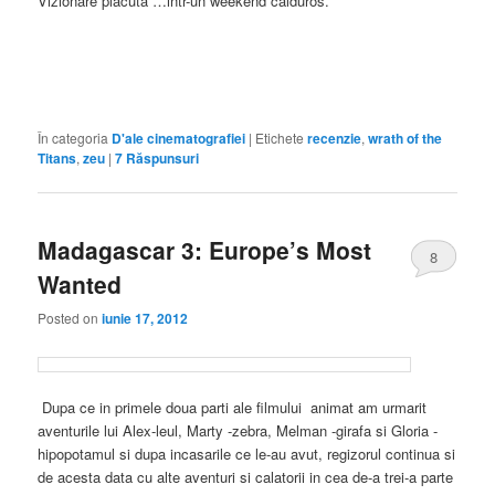
Vizionare placuta …intr-un weekend calduros.
În categoria
D'ale cinematografiei
|
Etichete
recenzie
,
wrath of the
Titans
,
zeu
|
7
Răspunsuri
Madagascar 3: Europe’s Most
8
Wanted
Posted on
iunie 17, 2012
Dupa ce in primele doua parti ale filmului animat am urmarit
aventurile lui Alex-leul, Marty -zebra, Melman -girafa si Gloria -
hipopotamul si dupa incasarile ce le-au avut, regizorul continua si
de acesta data cu alte aventuri si calatorii in cea de-a trei-a parte