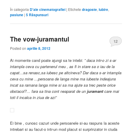
În categoria
D'ale cinematografiei
|
Etichete
dragoste
,
iubire
,
pasiune
|
5
Răspunsuri
The vow-juramantul
12
Posted on
aprilie 8, 2012
Ai momente cand poate ajungi sa te intebi:
” daca intr-o zi s-ar
intampla ceva cu partenerul meu , as fi in stare sa o iau de la
capat…sa renasc,sa iubesc pe altcineva? Dar daca s-ar intampla
ceva cu mine …persoana de langa mine ma iubeste indeajuns
incat sa ramana langa mine si sa ma ajute sa trec peste orice
obstacol?… fara sa tina cont neaparat de un
juramant
care mai
toti il incalca in ziua de azi”
Ei bine , cunosc cazuri unde persoanele si-au raspuns la aceste
intrebari si au facut-o intr-un mod placut si surprinzator in ciuda