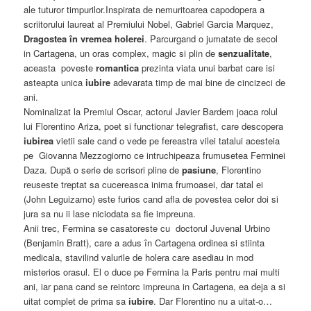
ale tuturor timpurilor.Inspirata de nemuritoarea capodopera a
scriitorului laureat al Premiului Nobel, Gabriel Garcia Marquez,
Dragostea în vremea holerei
. Parcurgand o jumatate de secol
in Cartagena, un oras complex, magic si plin de
senzualitate
,
aceasta poveste
romantica
prezinta viata unui barbat care isi
asteapta unica
iubire
adevarata timp de mai bine de cincizeci de
ani.
Nominalizat la Premiul Oscar, actorul Javier Bardem joaca rolul
lui Florentino Ariza, poet si functionar telegrafist, care descopera
iubirea
vietii sale cand o vede pe fereastra vilei tatalui acesteia
pe Giovanna Mezzogiorno ce intruchipeaza frumusetea Ferminei
Daza. După o serie de scrisori pline de
pasiune
, Florentino
reuseste treptat sa cucereasca inima frumoasei, dar tatal ei
(John Leguizamo) este furios cand afla de povestea celor doi si
jura sa nu ii lase niciodata sa fie impreuna.
Anii trec, Fermina se casatoreste cu doctorul Juvenal Urbino
(Benjamin Bratt), care a adus în Cartagena ordinea si stiinta
medicala, stavilind valurile de holera care asediau in mod
misterios orasul. El o duce pe Fermina la Paris pentru mai multi
ani, iar pana cand se reintorc impreuna in Cartagena, ea deja a si
uitat complet de prima sa
iubire
. Dar Florentino nu a uitat-o…