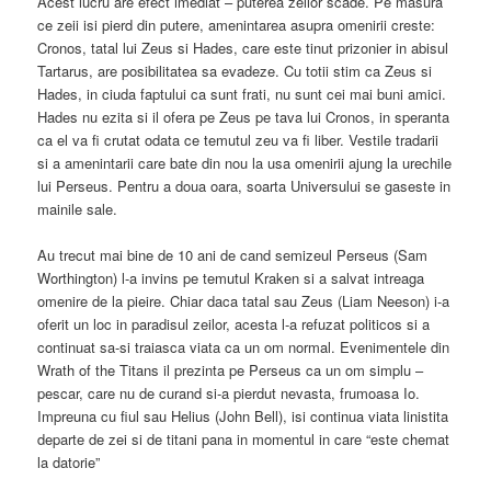
Acest lucru are efect imediat – puterea zeilor scade. Pe masura
ce zeii isi pierd din putere, amenintarea asupra omenirii creste:
Cronos, tatal lui Zeus si Hades, care este tinut prizonier in abisul
Tartarus, are posibilitatea sa evadeze. Cu totii stim ca Zeus si
Hades, in ciuda faptului ca sunt frati, nu sunt cei mai buni amici.
Hades nu ezita si il ofera pe Zeus pe tava lui Cronos, in speranta
ca el va fi crutat odata ce temutul zeu va fi liber. Vestile tradarii
si a amenintarii care bate din nou la usa omenirii ajung la urechile
lui Perseus. Pentru a doua oara, soarta Universului se gaseste in
mainile sale.
Au trecut mai bine de 10 ani de cand semizeul Perseus (Sam
Worthington) l-a invins pe temutul Kraken si a salvat intreaga
omenire de la pieire. Chiar daca tatal sau Zeus (Liam Neeson) i-a
oferit un loc in paradisul zeilor, acesta l-a refuzat politicos si a
continuat sa-si traiasca viata ca un om normal. Evenimentele din
Wrath of the Titans il prezinta pe Perseus ca un om simplu –
pescar, care nu de curand si-a pierdut nevasta, frumoasa Io.
Impreuna cu fiul sau Helius (John Bell), isi continua viata linistita
departe de zei si de titani pana in momentul in care “este chemat
la datorie”