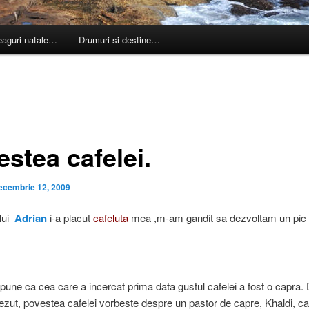
leaguri natale…
Drumuri si destine…
stea cafelei.
ecembrie 12, 2009
 lui
Adrian
i-a placut
cafeluta
mea ,m-am gandit sa dezvoltam un pic
une ca cea care a incercat prima data gustul cafelei a fost o capra.
ezut, povestea cafelei vorbeste despre un pastor de capre, Khaldi, ca