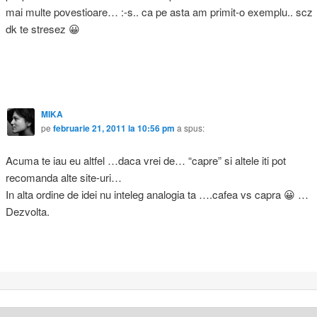
mai multe povestioare… :-s.. ca pe asta am primit-o exemplu.. scz
dk te stresez 😀
MIKA
pe
februarie 21, 2011 la 10:56 pm
a spus:
Acuma te iau eu altfel …daca vrei de… “capre” si altele iti pot
recomanda alte site-uri…
In alta ordine de idei nu inteleg analogia ta ….cafea vs capra 😀 …
Dezvolta.