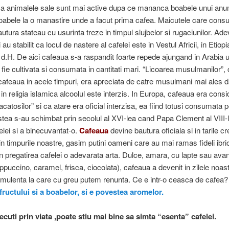
a animalele sale sunt mai active dupa ce mananca boabele unui anumi
oabele la o manastire unde a facut prima cafea. Maicutele care con
utura stateau cu usurinta treze in timpul slujbelor si rugaciunilor. Ad
i au stabilit ca locul de nastere al cafelei este in Vestul Africii, in Etiopia
 d.H. De aici cafeaua s-a raspandit foarte repede ajungand in Arabia 
 fie cultivata si consumata in cantitati mari. “Licoarea musulmanilor”,
afeaua in acele timpuri, era apreciata de catre musulmani mai ales da
 in religia islamica alcoolul este interzis. In Europa, cafeaua era consi
catosilor” si ca atare era oficial interzisa, ea fiind totusi consumata p
tea s-au schimbat prin secolul al XVI-lea cand Papa Clement al VIII-l
lei si a binecuvantat-o.
Cafeaua
devine bautura oficiala si in tarile cr
n timpurile noastre, gasim putini oameni care au mai ramas fideli ibric
in pregatirea cafelei o adevarata arta. Dulce, amara, cu lapte sau avan
puccino, caramel, frisca, ciocolata), cafeaua a devenit in zilele noas
imulenta la care cu greu putem renunta. Ce e intr-o ceasca de cafea?
ructului si a boabelor, si e povestea aromelor.
ecuti prin viata ,poate stiu mai bine sa simta “esenta” cafelei.