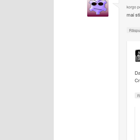
korgo
p
mai sti
Răsp
Da
Cr
R