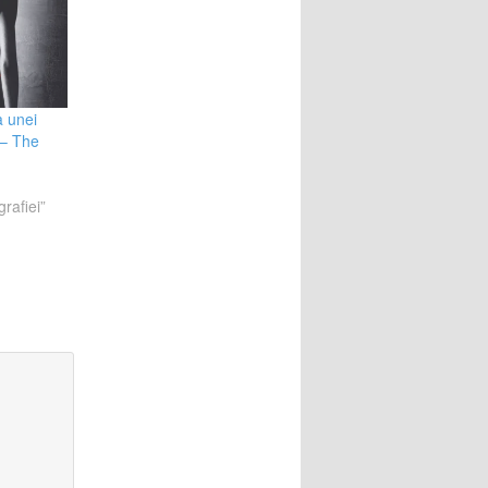
 unei
– The
rafiei”