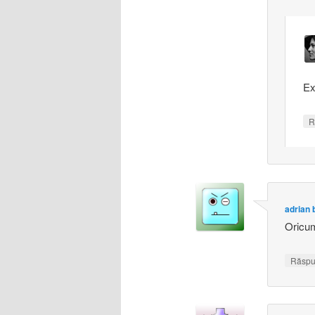
Ex
R
adrian 
Oricum
Răsp