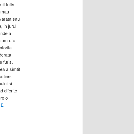
t tufis.
sumau
evarata sau
, in jurul
unde a
 cum era
torita
derata
e furis.
ea a simtit
estine.
ului si
d diferite
tre o
E