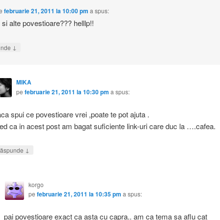
e
februarie 21, 2011 la 10:00 pm
a spus:
 si alte povestioare??? helllp!!
↓
unde
MIKA
pe
februarie 21, 2011 la 10:30 pm
a spus:
ca spui ce povestioare vrei ,poate te pot ajuta .
ed ca in acest post am bagat suficiente link-uri care duc la ….cafea.
↓
ăspunde
korgo
pe
februarie 21, 2011 la 10:35 pm
a spus:
pai povestioare exact ca asta cu capra.. am ca tema sa aflu cat