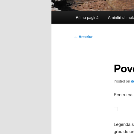
Meniu
Prima pagină
Amintiri si me
principal
Navigare
←
Anterior
în
articole
Pove
Posted on
d
Pentru ca
Legenda sp
greu de cr