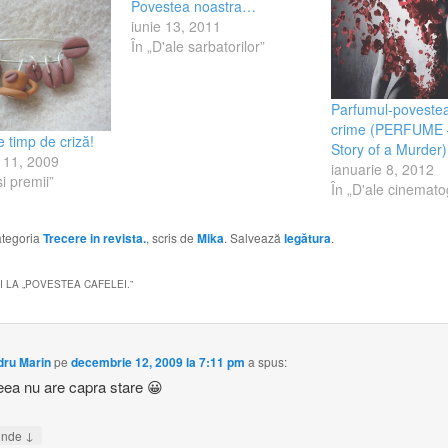
Povestea noastra…
iunie 13, 2011
În „D'ale sarbatorilor”
Parfumul-povestea
crime (PERFUME 
e timp de criză!
Story of a Murder)
 11, 2009
ianuarie 8, 2012
i premii”
În „D'ale cinematog
categoria
Trecere in revista.
, scris de
Mika
. Salvează
legătura
.
 LA „
POVESTEA CAFELEI.
”
dru Marin
pe
decembrie 12, 2009 la 7:11 pm
a spus:
ea nu are capra stare 😀
↓
unde