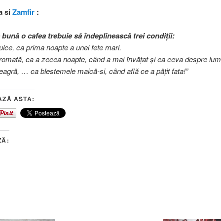
a si
Zamfir
:
 bună o cafea trebuie să îndeplinească trei condiţii:
dulce, ca prima noapte a unei fete mari.
aromată, ca a zecea noapte, când a mai învăţat şi ea ceva despre lum
neagră, … ca blestemele maică-si, când află ce a păţit fata!”
AZĂ ASTA:
ZĂ: