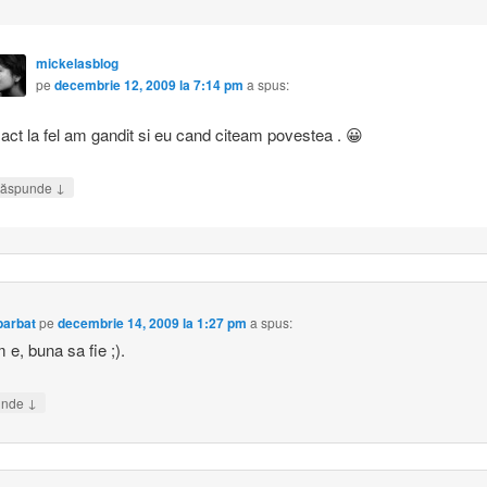
mickelasblog
pe
decembrie 12, 2009 la 7:14 pm
a spus:
act la fel am gandit si eu cand citeam povestea . 😀
↓
ăspunde
barbat
pe
decembrie 14, 2009 la 1:27 pm
a spus:
 e, buna sa fie ;).
↓
unde