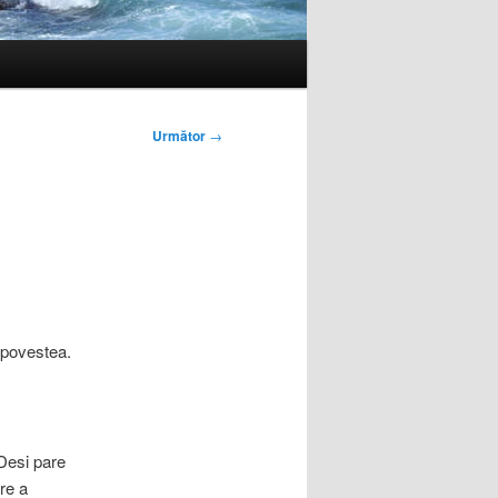
Următor
→
 povestea.
 Desi pare
re a