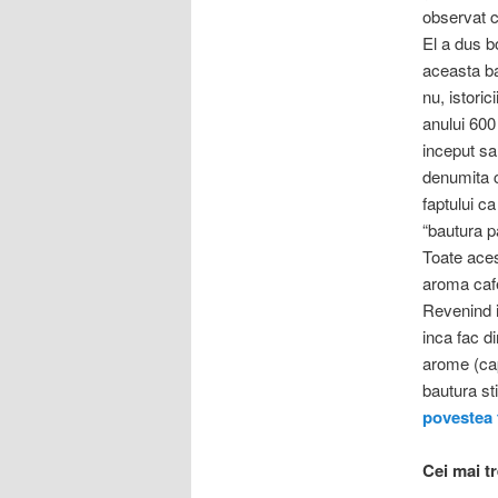
observat c
El a dus b
aceasta ba
nu, istorici
anului 600
inceput sa
denumita c
faptului ca
“bautura pa
Toate aces
aroma cafe
Revenind i
inca fac d
arome (cap
bautura st
povestea f
Cei mai tr