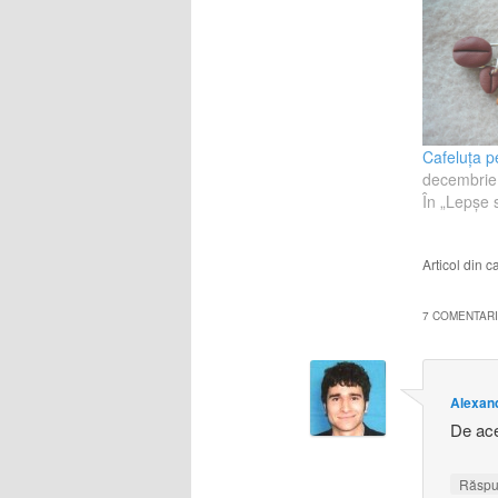
Cafeluţa p
decembrie
În „Lepşe s
Articol din 
7 COMENTARII
Alexan
De ace
Răsp