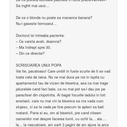
Se inghit mai usor…
De ce o blonda nu poate sa manance banana?
Nu-i gaseste fermoarul…
Doctorul isi intreaba pacienta:
– Ce varsta aveti, doamna?
– Ma îndrept spre 30.
– Din ce directie?
SCRISOAREA UNUI POPA
Vai tie, pacatoaso! Care umbli in fuste scurte de ti se vad
toate cele de taina. Nu ne mai duce pe noi in ispita cu
apartamentul tau de vizavi de biserica, asa ca mai trage
jaluzelele cand faci baie, ca nu mai pot sa-l dau jos pe
paracliser din clopotnita. Ai bagat focurile iadului in toti
enoriasii, care nu mai vin la biserica sa ma vada cum
slujesc, ci sa te vada pe tine precum te apleci sa bati
matanii. Pana si eu, om al bisericii, pre cand citeam
oamenilor mei despre facerea lumii, cu ochii la… aia….
la… la nascatoare, am sarit 3 pagini de am ajuns la arca