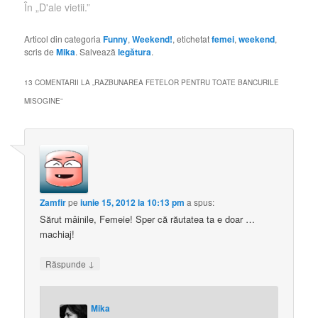
femeie la dispozitia
În „D'ale vietii.”
lor,eventual doar mama
copiilor lui . Saptamana
Articol din categoria
Funny
,
Weekend!
, etichetat
femei
,
weekend
,
trecuta am fost la niste
scris de
Mika
. Salvează
legătura
.
cunostinte (la ea mai
degraba ca pe…
13 COMENTARII LA „
RAZBUNAREA FETELOR PENTRU TOATE BANCURILE
MISOGINE
”
Zamfir
pe
iunie 15, 2012 la 10:13 pm
a spus:
Sărut mâinile, Femeie! Sper că răutatea ta e doar …
machiaj!
↓
Răspunde
Mika