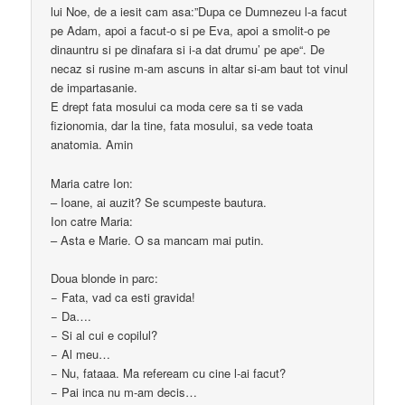
lui Noe, de a iesit cam asa:”Dupa ce Dumnezeu l-a facut
pe Adam, apoi a facut-o si pe Eva, apoi a smolit-o pe
dinauntru si pe dinafara si i-a dat drumu’ pe ape“. De
necaz si rusine m-am ascuns in altar si-am baut tot vinul
de impartasanie.
E drept fata mosului ca moda cere sa ti se vada
fizionomia, dar la tine, fata mosului, sa vede toata
anatomia. Amin
Maria catre Ion:
– Ioane, ai auzit? Se scumpeste bautura.
Ion catre Maria:
– Asta e Marie. O sa mancam mai putin.
Doua blonde in parc:
− Fata, vad ca esti gravida!
− Da….
− Si al cui e copilul?
− Al meu…
− Nu, fataaa. Ma refeream cu cine l-ai facut?
− Pai inca nu m-am decis…