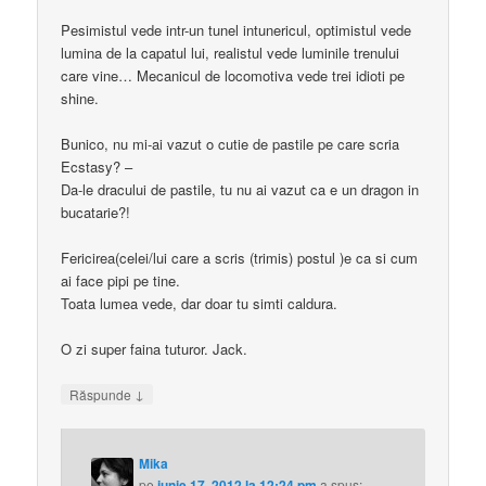
Pesimistul vede intr-un tunel intunericul, optimistul vede
lumina de la capatul lui, realistul vede luminile trenului
care vine… Mecanicul de locomotiva vede trei idioti pe
shine.
Bunico, nu mi-ai vazut o cutie de pastile pe care scria
Ecstasy? –
Da-le dracului de pastile, tu nu ai vazut ca e un dragon in
bucatarie?!
Fericirea(celei/lui care a scris (trimis) postul )e ca si cum
ai face pipi pe tine.
Toata lumea vede, dar doar tu simti caldura.
O zi super faina tuturor. Jack.
↓
Răspunde
Mika
pe
iunie 17, 2012 la 12:24 pm
a spus: