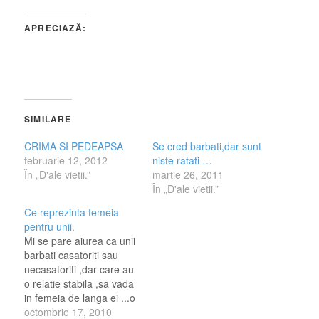
APRECIAZĂ:
SIMILARE
CRIMA SI PEDEAPSA
Se cred barbati,dar sunt
februarie 12, 2012
niste ratati …
În „D'ale vietii.”
martie 26, 2011
În „D'ale vietii.”
Ce reprezinta femeia
pentru unii.
Mi se pare aiurea ca unii
barbati casatoriti sau
necasatoriti ,dar care au
o relatie stabila ,sa vada
in femeia de langa ei ...o
simpla gaura ,o sluga,o
octombrie 17, 2010