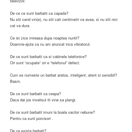
televizor.
De ce ce sunt barbatii ca zapada?
Nu stii cand vin(e), nu stii cati centimetri va avea, si nu stii nici
cat va dura.
Ce isi zice mireasa dupa noaptea nuntii?
Doamne-ajuta ca nu am aruncat inca vibratorul.
De ce sunt barbatii ca si cabinele telefonice?
Ori sunt “ocupate” ori e “telefonul” defect.
Cum se numeste un barbat aratos, inteligent, atent si sensibil?
Basm.
De ce sunt barbatii ca ceapa?
Daca dai jos invelisul iti vine sa plangi.
De ce sunt barbatii imuni la boala vacilor nebune?
Pentru ca sunt porcisori .
De ce exista barbati?