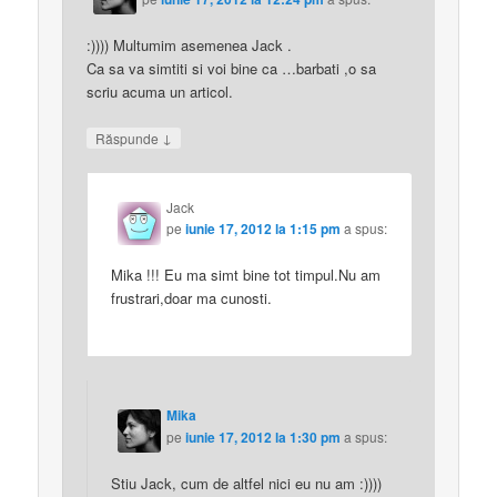
:)))) Multumim asemenea Jack .
Ca sa va simtiti si voi bine ca …barbati ,o sa
scriu acuma un articol.
↓
Răspunde
Jack
pe
iunie 17, 2012 la 1:15 pm
a spus:
Mika !!! Eu ma simt bine tot timpul.Nu am
frustrari,doar ma cunosti.
Mika
pe
iunie 17, 2012 la 1:30 pm
a spus:
Stiu Jack, cum de altfel nici eu nu am :))))