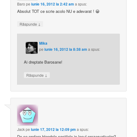
Baro
pe
iunie 16, 2012 la 2:42 am
a spus:
Absolut TOT ce scrie acolo NU e adevarat ! 😀
↓
Răspunde
Mika
pe
iunie 16, 2012 la 8:38 am
a spus:
Ai dreptate Barosane!
↓
Răspunde
Jack
pe
iunie 17, 2012 la 12:09 pm
a spus:
De ce prefera blondele pastilele in locul prezervativelor?