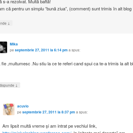
ă s-a rezolvat. Multă baftă!
am că pentru un simplu “bună ziua”, (comment) sunt trimis în alt blog
↓
unde
Mika
pe
septembrie 27, 2011 la 6:14 pm
a spus:
 fie ,multumesc .Nu stiu la ce te referi cand spui ca te-a trimis la alt b
↓
ăspunde
acuvio
pe
septembrie 27, 2011 la 8:37 pm
a spus:
Am lipsit multă vreme şi am intrat pe vechiul link,
http://mickelasblog.wordpress.com/
, la “citeşte mai departe” am