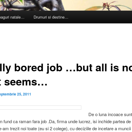
leaguri natale…
Drumuri si destine…
ly bored job …but all is n
it seems…
eptembrie 25, 2011
De o luna incoace sun
n fund ca raman fara job .Da, firma unde lucrez, isi inchide partea de
-am trezit noi toate (eu si 2 colege), cu deciziile de incetare a muncii