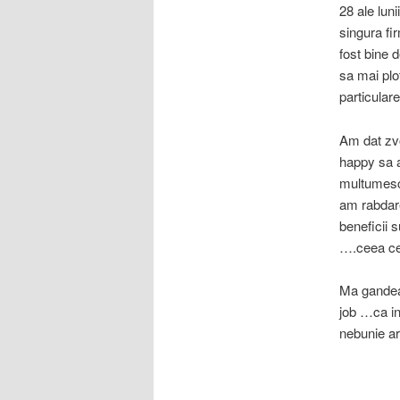
28 ale lun
singura fi
fost bine 
sa mai plo
particular
Am dat zvo
happy sa a
multumesc 
am rabdare
beneficii 
….ceea ce 
Ma gandea
job …ca in
nebunie ar