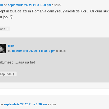
ght
pe
septembrie 26, 2011 la 3:50 pm
a spus:
rept în ziua de azi în România cam greu găseşti de lucru. Oricum suc
u job. 🙂
↓
unde
Mika
pe
septembrie 26, 2011 la 8:18 pm
a spus:
ltumesc …asa sa fie!
↓
ăspunde
pe
septembrie 27, 2011 la 8:28 am
a spus: