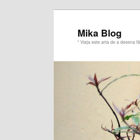
Sari
la
conținutul
Mika Blog
principal
" Viaţa este arta de a desena f