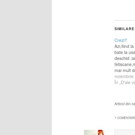
SIMILARE
Crezi?
Azi,fiind 
bate la us
deschid ,i
fetiscane,
mai mult d
,fiecare cu
noiembrie
mana ,ma 
În „D'ale vie
discutii .B
am spus ca
programulu
Articol din 
am timp…
7 COMENTARII