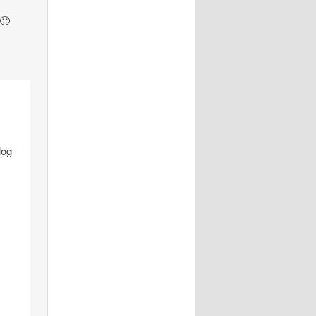
 🙂
log