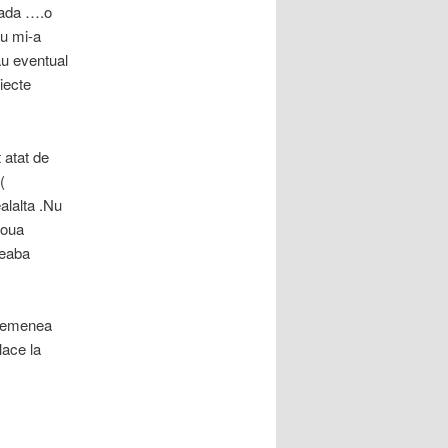
atada ….o
nu mi-a
au eventual
iecte
 atat de
(
alalta .Nu
doua
geaba
asemenea
lace la