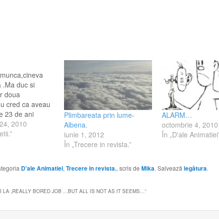
la munca,cineva
a .Ma duc si
ar doua
nu cred ca aveau
e 23 de ani
Plimbareata prin lume-
ALARM…
 cate o Biblie in
 24, 2010
Albena.
octombrie 4, 2010
imbie sa stam la
tii.”
iunie 1, 2012
În „D'ale Animatiei
ine-nteles ca le-
În „Trecere in revista.”
 sunt in timpul
i de munca si nu
categoria
D'ale Animatiei
,
Trecere in revista.
, scris de
Mika
. Salvează
legătura
.
 LA „
REALLY BORED JOB …BUT ALL IS NOT AS IT SEEMS…
”