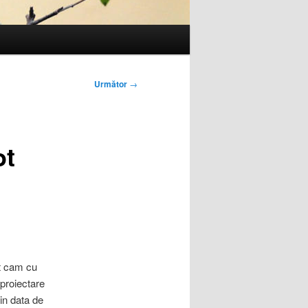
Următor
→
ot
t cam cu
 proiectare
 in data de