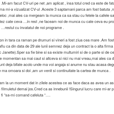
ii .Mi-am facut CV-uri pe net ,am aplicat , insa totul cred ca este de f
rma mi-a vizualizat CV-ul .Aceste 3 saptamani parca am fost batuta ,
deloc ,mai ales ca mergeam la munca ca sa stau cu fetele la cafele s
tez cate ceva …in rest ,ne faceam noi de munca cu cate ceva eu pro
e …restul cu invatatul de noi programe .
n in tara ca raman pe drumuri si vineri a fost ziua cea mare .Am fost
flu ca din data de 29 ale lunii semnez deja un contract la o alta firma 
Janette).Sper sa fie bine si sa existe multumiri si de o parte si de ce
 momentan sa mai caut si altceva si nici nu mai vreau,mai ales ca 
sunt deja bifate acolo unde ma voi angaja si anume nu stau acasa de
ma omoara si doi ,am un venit si continuitate la cartea de munca .
m la un moment dat in zilele acestea ce as face daca as avea un 
 filmuletul demai jos.Cred ca as innebunii !Singurul lucru care mi-ar p
 fi “sa-mi comand cafeluta “….