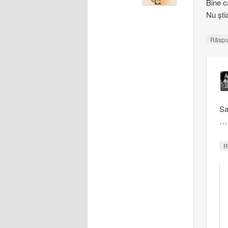
Bine c
Nu şti
Răsp
Sa
…
R