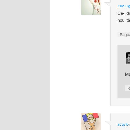
Ellie Li
Ce-i d
noul tă
Răsp
Mu
R
acuvio