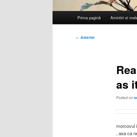
Meniu
Prima pagină
Amintiri si me
principal
Navigare
←
Anterior
în
articole
Real
as 
Posted on
s
morcovul i
, asa ca ne