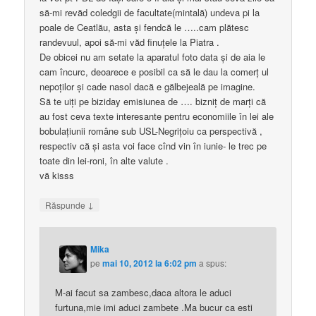
să-mi revăd coledgii de facultate(mintală) undeva pi la
poale de Ceatlău, asta şi fendcă le …..cam plătesc
randevuul, apoi să-mi văd finuţele la Piatra .
De obicei nu am setate la aparatul foto data şi de aia le
cam încurc, deoarece e posibil ca să le dau la comerţ ul
nepoţilor şi cade nasol dacă e gălbejeală pe imagine.
Să te uiţi pe biziday emisiunea de …. bizniţ de marţi că
au fost ceva texte interesante pentru economiile în lei ale
bobulaţiunii române sub USL-Negriţoiu ca perspectivă ,
respectiv că şi asta voi face cînd vin în iunie- le trec pe
toate din lei-roni, în alte valute .
vă kisss
↓
Răspunde
Mika
pe
mai 10, 2012 la 6:02 pm
a spus:
M-ai facut sa zambesc,daca altora le aduci
furtuna,mie imi aduci zambete .Ma bucur ca esti