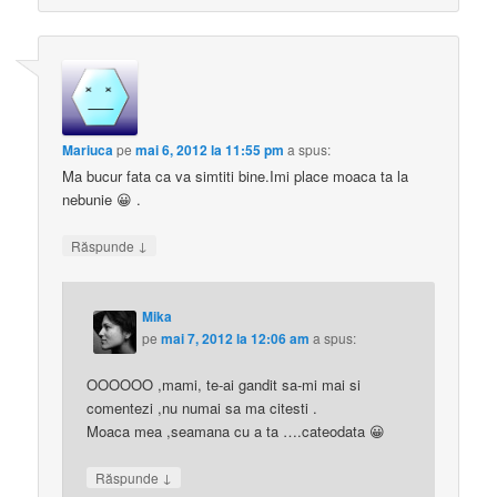
Mariuca
pe
mai 6, 2012 la 11:55 pm
a spus:
Ma bucur fata ca va simtiti bine.Imi place moaca ta la
nebunie 😀 .
↓
Răspunde
Mika
pe
mai 7, 2012 la 12:06 am
a spus:
OOOOOO ,mami, te-ai gandit sa-mi mai si
comentezi ,nu numai sa ma citesti .
Moaca mea ,seamana cu a ta ….cateodata 😀
↓
Răspunde