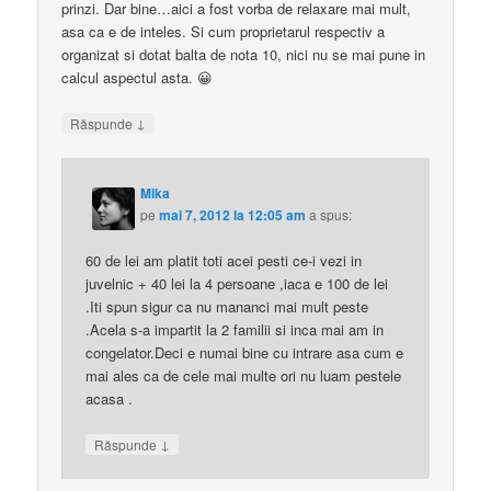
prinzi. Dar bine…aici a fost vorba de relaxare mai mult,
asa ca e de inteles. Si cum proprietarul respectiv a
organizat si dotat balta de nota 10, nici nu se mai pune in
calcul aspectul asta. 😀
↓
Răspunde
Mika
pe
mai 7, 2012 la 12:05 am
a spus:
60 de lei am platit toti acei pesti ce-i vezi in
juvelnic + 40 lei la 4 persoane ,iaca e 100 de lei
.Iti spun sigur ca nu mananci mai mult peste
.Acela s-a impartit la 2 familii si inca mai am in
congelator.Deci e numai bine cu intrare asa cum e
mai ales ca de cele mai multe ori nu luam pestele
acasa .
↓
Răspunde