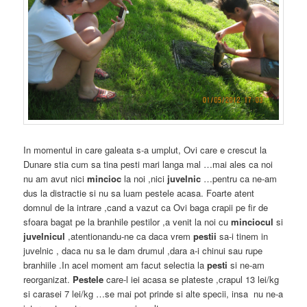
In momentul in care galeata s-a umplut, Ovi care e crescut la
Dunare stia cum sa tina pesti mari langa mal …mai ales ca noi
nu am avut nici
mincioc
la noi ,nici
juvelnic
…pentru ca ne-am
dus la distractie si nu sa luam pestele acasa. Foarte atent
domnul de la intrare ,cand a vazut ca Ovi baga crapii pe fir de
sfoara bagat pe la branhile pestilor ,a venit la noi cu
minciocul
si
juvelnicul
,atentionandu-ne ca daca vrem
pestii
sa-i tinem in
juvelnic , daca nu sa le dam drumul ,dara a-i chinui sau rupe
branhiile .In acel moment am facut selectia la
pesti
si ne-am
reorganizat.
Pestele
care-l iei acasa se plateste ,crapul 13 lei/kg
si carasei 7 lei/kg …se mai pot prinde si alte specii, insa nu ne-a