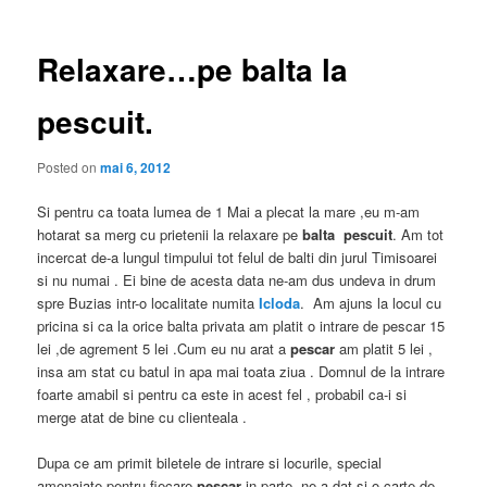
articole
Relaxare…pe balta la
pescuit.
Posted on
mai 6, 2012
Si pentru ca toata lumea de 1 Mai a plecat la mare ,eu m-am
hotarat sa merg cu prietenii la relaxare pe
balta
pescuit
. Am tot
incercat de-a lungul timpului tot felul de balti din jurul Timisoarei
si nu numai . Ei bine de acesta data ne-am dus undeva in drum
spre Buzias intr-o localitate numita
Icloda
. Am ajuns la locul cu
pricina si ca la orice balta privata am platit o intrare de pescar 15
lei ,de agrement 5 lei .Cum eu nu arat a
pescar
am platit 5 lei ,
insa am stat cu batul in apa mai toata ziua . Domnul de la intrare
foarte amabil si pentru ca este in acest fel , probabil ca-i si
merge atat de bine cu clienteala .
Dupa ce am primit biletele de intrare si locurile, special
amenajate pentru fiecare
pescar
in parte ,ne-a dat si o carte de