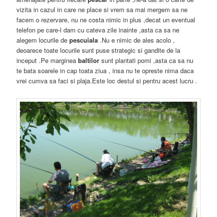
vizita in cazul in care ne place si vrem sa mai mergem sa ne
facem o rezervare, nu ne costa nimic in plus ,decat un eventual
telefon pe care-l dam cu cateva zile inainte ,asta ca sa ne
alegem locurile de
pescuiala
.Nu e nimic de ales acolo ,
deoarece toate locurile sunt puse strategic si gandite de la
inceput .Pe marginea
baltilor
sunt plantati pomi ,asta ca sa nu
te bata soarele in cap toata ziua , insa nu te opreste nima daca
vrei cumva sa faci si plaja.Este loc destul si pentru acest lucru .