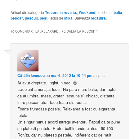
curentul la casa si multe
alte intrebari. Punctual
Articol din categoria
Trecere in revista.
,
Weekend!
, etichetat
balta
,
am raspuns in limita
pescar
,
pescuit
,
pesti
, scris de
Mika
. Salvează
legătura
.
timpului fiecaruia dintre
voi, insa a venit timpul
10 COMENTARII LA „
RELAXARE…PE BALTA LA PESCUIT.
”
sa…
Cãtãlin Ionescu
pe
mai 6, 2012 la 10:44 pm
a spus:
Ai avut dreptate. Inghit in sec. 🙁
Excelent amenajat locul. Nu pare mare balta, dar faptul
ca ai umbra, mese, gratar, ‘scaunele’, chiosc, distanta
intre pescari etc., face toata distractia.
Foarte frumoase pozele. Relaxarea a fost cu siguranta
totala.
Un singur minus acord intregii aventuri. Faptul ca te pune
sa platesti pestele. Prefer baltile unde platesti 50-100
Ron/zi, dar nu platesti pestele, indiferent cat de mult