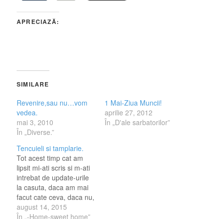
APRECIAZĂ:
SIMILARE
Revenire,sau nu…vom
1 Mai-Ziua Muncii!
vedea.
aprilie 27, 2012
mai 3, 2010
În „D'ale sarbatorilor”
În „Diverse.”
Tencuieli si tamplarie.
Tot acest timp cat am
lipsit mi-ati scris si m-ati
intrebat de update-urile
la casuta, daca am mai
facut cate ceva, daca nu,
in ce stadiu
august 14, 2015
suntem...daca ne-au tras
În „-Home-sweet home”