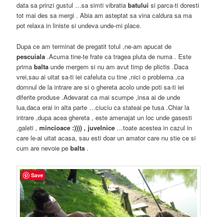
data sa prinzi gustul …sa simti vibratia
batului
si parca-ti doresti
tot mai des sa mergi . Abia am asteptat sa vina caldura sa ma
pot relaxa in liniste si undeva unde-mi place.
Dupa ce am terminat de pregatit totul ,ne-am apucat de
pescuiala
.Acuma tine-te frate ca tragea pluta de numa . Este
prima
balta
unde mergem si nu am avut timp de plictis .Daca
vrei,sau ai uitat sa-ti iei cafeluta cu tine ,nici o problema ,ca
domnul de la intrare are si o ghereta acolo unde poti sa-ti iei
diferite produse .Adevarat ca mai scumpe ,insa ai de unde
lua,daca erai in alta parte …ciuciu ca stateai pe tusa .Chiar la
intrare ,dupa acea ghereta , este amenajat un loc unde gasesti
,galeti ,
mincioace :)))) , juvelnice
…toate acestea in cazul in
care le-ai uitat acasa, sau esti doar un amator care nu stie ce si
cum are nevoie pe
balta
.
Save