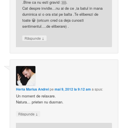
.Bine ca nu esti gravid :)))).
Cat despre invidie…nu ai de ce ,ia batul in mana
duminica si o ora stai pe balta .Te eliberezi de
toate 😀 (oricum cred ca deja cunosti
sentimentul….de eliberare) .
↓
Răspunde
Herta Marius Andrei
pe
mai 9, 2012 la 9:12 am
a spus:
Un moment de relaxare.
Natura… prieten nu dusman.
↓
Răspunde