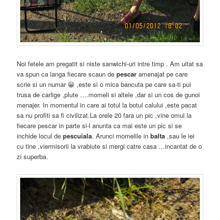
Noi fetele am pregatit si niste sanwichi-uri intre timp . Am uitat sa
va spun ca langa fiecare scaun de
pescar
amenajat pe care
scrie si un numar 😀 ,este si o mica bancuta pe care sa-ti pui
trusa de carlige ,plute ….momeli si altele ,dar si un cos de gunoi
menajer. In momentul in care ai totul la botul calului ,este pacat
sa nu profiti sa fi civilizat.La orele 20 fara un pic ,vine omul la
fiecare pescar in parte si-l anunta ca mai este un pic si se
inchide locul de
pescuiala
. Arunci momelile in
balta
,sau le iei
cu tine ,viermisorii la vrabiute si mergi catre casa …incantat de o
zi superba.