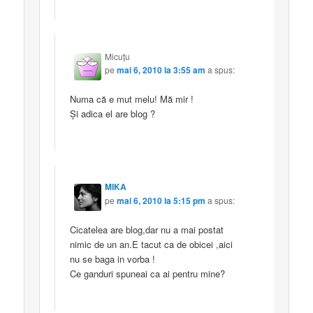
Micuţu
pe
mai 6, 2010 la 3:55 am
a spus:
Numa că e mut melu! Mă mir !
Şi adica el are blog ?
MIKA
pe
mai 6, 2010 la 5:15 pm
a spus:
Cicatelea are blog,dar nu a mai postat
nimic de un an.E tacut ca de obicei ,aici
nu se baga in vorba !
Ce ganduri spuneai ca ai pentru mine?