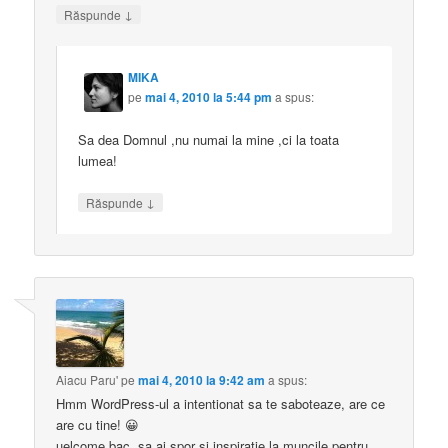
↓
Răspunde
MIKA
pe
mai 4, 2010 la 5:44 pm
a spus:
Sa dea Domnul ,nu numai la mine ,ci la toata
lumea!
↓
Răspunde
Aiacu Paru'
pe
mai 4, 2010 la 9:42 am
a spus:
Hmm WordPress-ul a intentionat sa te saboteaze, are ce
are cu tine! 😀
uelcome bac, sa ai spor si inspiratie la muncile pentru