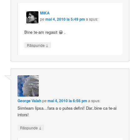
MIKA
pe
mai 4, 2010 la 5:49 pm
a spus:
Bine te-am regasit 😀 .
↓
Răspunde
George Valah
pe
mai 4, 2010 la 6:56 pm
a spus:
Simteam lipsa…fara a o putea defini! Dar..bine ca te-ai
intors!
↓
Răspunde