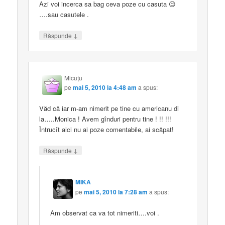
Azi voi incerca sa bag ceva poze cu casuta 😉
….sau casutele .
↓
Răspunde
Micuţu
pe
mai 5, 2010 la 4:48 am
a spus:
Văd că iar m-am nimerit pe tine cu americanu di
la…..Monica ! Avem gînduri pentru tine ! !! !!!
Întrucît aici nu ai poze comentabile, ai scăpat!
↓
Răspunde
MIKA
pe
mai 5, 2010 la 7:28 am
a spus:
Am observat ca va tot nimeriti….voi .