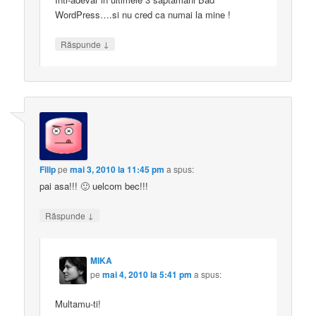
WordPress….si nu cred ca numai la mine !
↓
Răspunde
Filip
pe
mai 3, 2010 la 11:45 pm
a spus:
pai asa!!! 🙂 uelcom bec!!!
↓
Răspunde
MIKA
pe
mai 4, 2010 la 5:41 pm
a spus:
Multamu-ti!