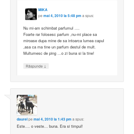
MIKA
pe
mai 4, 2010 la 5:48 pm
a spus:
Nu mi-am schimbat parfumul ….
Foarte rar folosesc parfum ,nu-mi place sa
miroase dupa mine de sa intoarca lumea capul
,asa ca ma tine un parfum destul de mult.
Multumesc de ping …o zi buna si la tine!
↓
Răspunde
daurel
pe
mai 4, 2010 la 1:43 pm
a spus:
Este…. o veste… buna. Era si timpul!