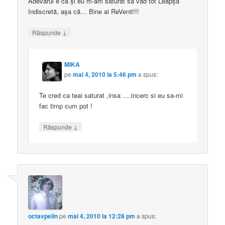
Adevărul e că și eu m-am săturat să văd tot Leapşa
Indiscretă, așa că… Bine ai ReVenit!!!
↓
Răspunde
MIKA
pe
mai 4, 2010 la 5:46 pm
a spus:
Te cred ca teai saturat ,insa ….incerc si eu sa-mi
fac timp cum pot !
↓
Răspunde
octavpelin
pe
mai 4, 2010 la 12:28 pm
a spus: