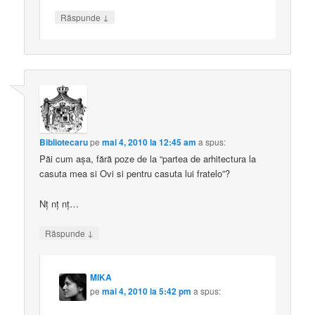
↓
Răspunde
Bibliotecaru
pe
mai 4, 2010 la 12:45 am
a spus:
Păi cum aşa, fără poze de la “partea de arhitectura la
casuta mea si Ovi si pentru casuta lui fratelo”?
Nţ nţ nţ…
↓
Răspunde
MIKA
pe
mai 4, 2010 la 5:42 pm
a spus: