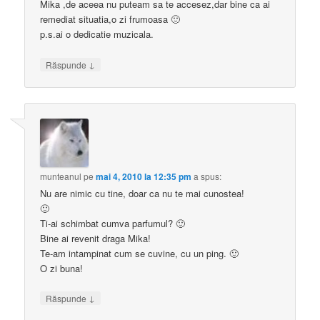
Mika ,de aceea nu puteam sa te accesez,dar bine ca ai
remediat situatia,o zi frumoasa 🙂
p.s.ai o dedicatie muzicala.
↓
Răspunde
munteanul
pe
mai 4, 2010 la 12:35 pm
a spus:
Nu are nimic cu tine, doar ca nu te mai cunostea!
🙂
Ti-ai schimbat cumva parfumul? 🙂
Bine ai revenit draga Mika!
Te-am intampinat cum se cuvine, cu un ping. 🙂
O zi buna!
↓
Răspunde