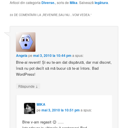
Articol din categoria
Diverse.
, scris de
Mika
. Salvează
legătura
.
33 DE COMENTARII LA „
REVENIRE,SAU NU…VOM VEDEA.
”
Angela
pe
mai 3, 2010 la 10:44 pm
a spus:
Bine-ai revenit! Şi eu te-am dat dispărută, dar mai discret,
însă nu pot decît să mă bucur că te-ai întors. Bad
WordPress!
↓
Răspunde
MIKA
pe
mai 3, 2010 la 10:51 pm
a spus:
Bine v-am regasit 😉 …..
Intr-adevar in ultimele 3 saptamani Bad