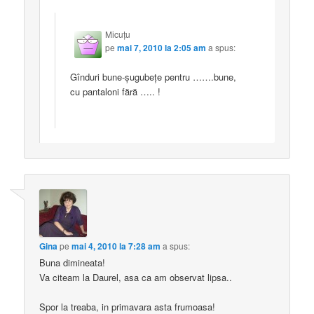
Micuţu
pe
mai 7, 2010 la 2:05 am
a spus:
Gînduri bune-şugubeţe pentru …….bune,
cu pantaloni fără ….. !
Gina
pe
mai 4, 2010 la 7:28 am
a spus:
Buna dimineata!
Va citeam la Daurel, asa ca am observat lipsa..
Spor la treaba, in primavara asta frumoasa!