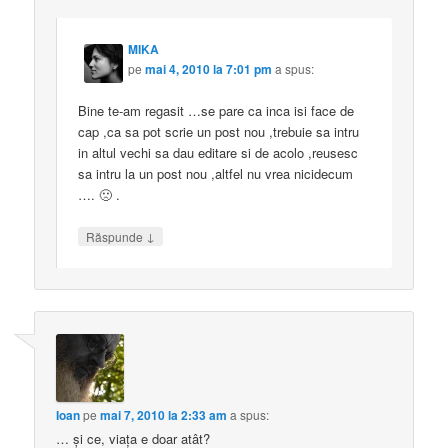
MIKA
pe
mai 4, 2010 la 7:01 pm
a spus:
Bine te-am regasit …se pare ca inca isi face de
cap ,ca sa pot scrie un post nou ,trebuie sa intru
in altul vechi sa dau editare si de acolo ,reusesc
sa intru la un post nou ,altfel nu vrea nicidecum
…. 🙁 .
↓
Răspunde
Ioan
pe
mai 7, 2010 la 2:33 am
a spus:
… şi ce, viaţa e doar atât?