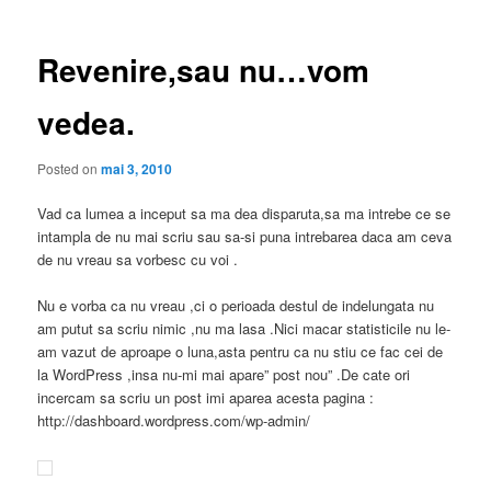
articole
Revenire,sau nu…vom
vedea.
Posted on
mai 3, 2010
Vad ca lumea a inceput sa ma dea disparuta,sa ma intrebe ce se
intampla de nu mai scriu sau sa-si puna intrebarea daca am ceva
de nu vreau sa vorbesc cu voi .
Nu e vorba ca nu vreau ,ci o perioada destul de indelungata nu
am putut sa scriu nimic ,nu ma lasa .Nici macar statisticile nu le-
am vazut de aproape o luna,asta pentru ca nu stiu ce fac cei de
la WordPress ,insa nu-mi mai apare” post nou” .De cate ori
incercam sa scriu un post imi aparea acesta pagina :
http://dashboard.wordpress.com/wp-admin/