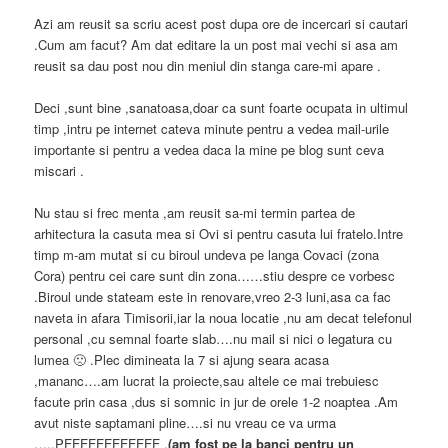
Azi am reusit sa scriu acest post dupa ore de incercari si cautari
.Cum am facut? Am dat editare la un post mai vechi si asa am
reusit sa dau post nou din meniul din stanga care-mi apare .
Deci ,sunt bine ,sanatoasa,doar ca sunt foarte ocupata in ultimul
timp ,intru pe internet cateva minute pentru a vedea mail-urile
importante si pentru a vedea daca la mine pe blog sunt ceva
miscari .
Nu stau si frec menta ,am reusit sa-mi termin partea de
arhitectura la casuta mea si Ovi si pentru casuta lui fratelo.Intre
timp m-am mutat si cu biroul undeva pe langa Covaci (zona
Cora) pentru cei care sunt din zona……stiu despre ce vorbesc
.Biroul unde stateam este in renovare,vreo 2-3 luni,asa ca fac
naveta in afara Timisorii,iar la noua locatie ,nu am decat telefonul
personal ,cu semnal foarte slab….nu mail si nici o legatura cu
lumea 🙁 .Plec dimineata la 7 si ajung seara acasa
,mananc….am lucrat la proiecte,sau altele ce mai trebuiesc
facute prin casa ,dus si somnic in jur de orele 1-2 noaptea .Am
avut niste saptamani pline….si nu vreau ce va urma
…..PFFFFFFFFFFFF .
(am fost pe la banci pentru un