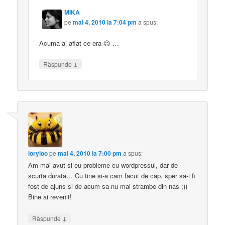
MIKA
pe
mai 4, 2010 la 7:04 pm
a spus:
Acuma ai aflat ce era 😉 …
↓
Răspunde
loryloo
pe
mai 4, 2010 la 7:00 pm
a spus:
Am mai avut si eu probleme cu wordpressul, dar de
scurta durata… Cu tine si-a cam facut de cap, sper sa-i fi
fost de ajuns si de acum sa nu mai strambe din nas ;))
Bine ai revenit!
↓
Răspunde