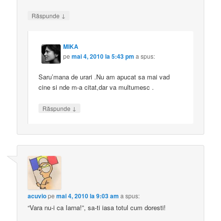
↓
Răspunde
MIKA
pe
mai 4, 2010 la 5:43 pm
a spus:
Saru’mana de urari .Nu am apucat sa mai vad
cine si nde m-a citat,dar va multumesc .
↓
Răspunde
acuvio
pe
mai 4, 2010 la 9:03 am
a spus:
“Vara nu-i ca Iarna!”, sa-ti iasa totul cum doresti!