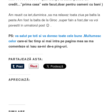
credit…”prima casa” este facut,doar pentru oameni cu bani )
Am reusit ca ieri,duminica ,sa ma relaxez toata ziua pe balta la
peste.Am fost la balta de la Giroc ,super fain a fost,dar va voi
povestii in urmatorul post 😉 .
PS:
v
a
s
a
l
u
t
p
e
t
o
t
i
s
i
v
a
d
o
r
e
s
c
t
o
a
t
e
c
e
l
e
b
u
n
e
.
M
u
l
t
u
m
e
s
c
c
e
l
o
r
care-si fac timp si mai intra pe pagina mea sa ma
comenteze si /sau sa-mi de-a ping-uri.
PARTAJEAZĂ ASTA:
APRECIAZĂ:
SIMILARE