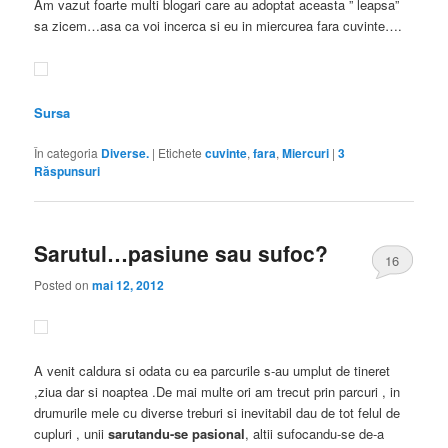
Am vazut foarte multi blogari care au adoptat aceasta ” leapsa”
sa zicem…asa ca voi incerca si eu in miercurea fara cuvinte….
Sursa
În categoria
Diverse.
|
Etichete
cuvinte
,
fara
,
Miercuri
|
3
Răspunsuri
Sarutul…pasiune sau sufoc?
16
Posted on
mai 12, 2012
A venit caldura si odata cu ea parcurile s-au umplut de tineret
,ziua dar si noaptea .De mai multe ori am trecut prin parcuri , in
drumurile mele cu diverse treburi si inevitabil dau de tot felul de
cupluri , unii
sarutandu-se
pasional
, altii sufocandu-se de-a