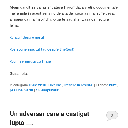
M-am gandit sa va las si cateva link-uri daca vreti o documentare
mai ampla in acest sens,nu de alta dar daca as mai scrie ceva,
ar parea ca ma inspir dintr-o parte sau alta …asa ca ,lectura
faina.
-Sfaturi despre
sarut
-Ce spune
sarutul
tau despre tine(test)
-Cum se
saruta
cu limba
Sursa foto:
În categoria
D'ale vietii.
,
Diverse.
,
Trecere in revista.
|
Etichete
buze
,
pasiune
,
Sarut
|
16
Răspunsuri
Un adversar care a castigat
2
lupta ….