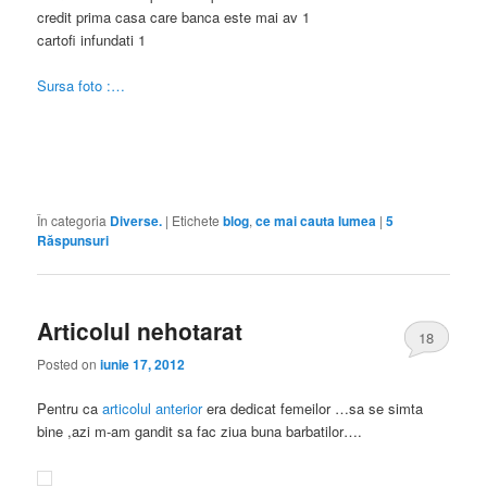
credit prima casa care banca este mai av 1
cartofi infundati 1
Sursa foto :…
În categoria
Diverse.
|
Etichete
blog
,
ce mai cauta lumea
|
5
Răspunsuri
Articolul nehotarat
18
Posted on
iunie 17, 2012
Pentru ca
articolul anterior
era dedicat femeilor …sa se simta
bine ,azi m-am gandit sa fac ziua buna barbatilor….