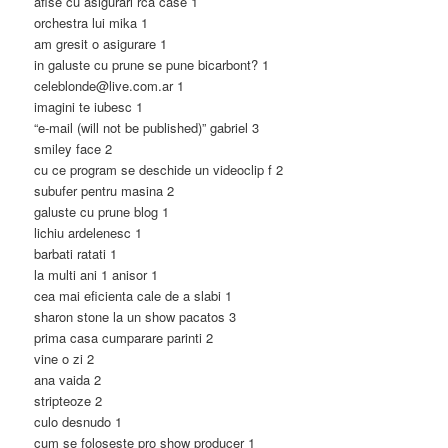
afise cu asigurari rca case 1
orchestra lui mika 1
am gresit o asigurare 1
in galuste cu prune se pune bicarbont? 1
celeblonde@live.com.ar 1
imagini te iubesc 1
“e-mail (will not be published)” gabriel 3
smiley face 2
cu ce program se deschide un videoclip f 2
subufer pentru masina 2
galuste cu prune blog 1
lichiu ardelenesc 1
barbati ratati 1
la multi ani 1 anisor 1
cea mai eficienta cale de a slabi 1
sharon stone la un show pacatos 3
prima casa cumparare parinti 2
vine o zi 2
ana vaida 2
stripteoze 2
culo desnudo 1
cum se foloseste pro show producer 1