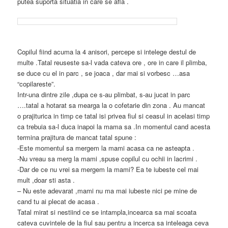
putea suporta situatia in care se afla .
Copilul fiind acuma la 4 anisori, percepe si intelege destul de
multe .Tatal reuseste sa-l vada cateva ore , ore in care il plimba,
se duce cu el in parc , se joaca , dar mai si vorbesc …asa
“copilareste”.
Intr-una dintre zile ,dupa ce s-au plimbat, s-au jucat in parc
….tatal a hotarat sa mearga la o cofetarie din zona . Au mancat
o prajiturica in timp ce tatal isi privea fiul si ceasul in acelasi timp
ca trebuia sa-l duca inapoi la mama sa .In momentul cand acesta
termina prajitura de mancat tatal spune :
-Este momentul sa mergem la mami acasa ca ne asteapta .
-Nu vreau sa merg la mami ,spuse copilul cu ochii in lacrimi .
-Dar de ce nu vrei sa mergem la mami? Ea te iubeste cel mai
mult ,doar sti asta .
– Nu este adevarat ,mami nu ma mai iubeste nici pe mine de
cand tu ai plecat de acasa .
Tatal mirat si nestiind ce se intampla,incearca sa mai scoata
cateva cuvintele de la fiul sau pentru a incerca sa inteleaga ceva