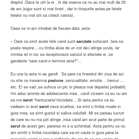
dreptul .Daca te uiti la ei , iti dai seama ca nu au mai mult de 25
de ani (sigur sunt si mai tineri , dar in timpurile astea pe fetele
fetelor nu mai stii sa citesti varsta) .
Ceea ce m-am intrebat de fiecare data ,este:
– Oare ce simt acele fete cand sunt
sarutate
sufocant ,fara sa
poata respira …cu limba aluia de un cot de-i atinge uvula, iar
mintea iei in loc sa receptioneze sarutul si efectele ei ,se
gandeste “oare cand o termina asta?”…
Eu una la asta m-as gandi . Se pare ca tineretul din ziua de azi
nu stie ce inseamna
pasiune
,senzualitate ,emotie …tremur …
etc. Ei se vad ,se sufoca un pic si pleaca mai departe( probabil).
Imi aduc aminte de adolescenta mea , cand ziceam ca eu nu am
sa ma
sarut
“frantuzeste”niciodata …Si asta pentru ca eu
vedeam in acel
sarut
ceva scarbos, sa simt o limba moale in
gura mea, sa simt gustul si saliva celuilalt. Mi se pareau lucruri
de care eu nu ma pot atinge ,insa cand am avut parte de primul
sarut
de acest gen, parerea mi s-a schimbat. Asta pentru ca nu
am simtit o limba incordata care sa-mi caute in gura pana la
maselele mintii si nici o cioflaiala din aia de sa ma umple de