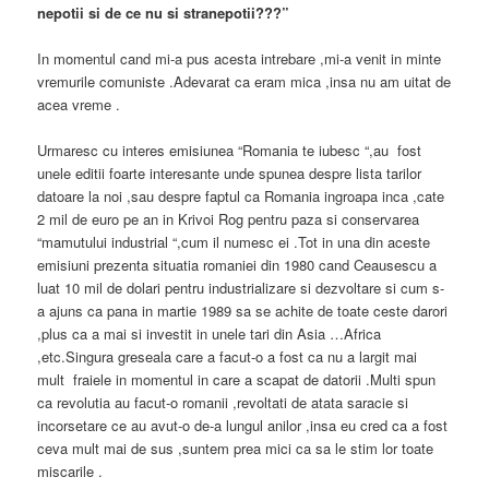
nepotii si de ce nu si stranepotii???”
In momentul cand mi-a pus acesta intrebare ,mi-a venit in minte
vremurile comuniste .Adevarat ca eram mica ,insa nu am uitat de
acea vreme .
Urmaresc cu interes emisiunea “Romania te iubesc “,au fost
unele editii foarte interesante unde spunea despre lista tarilor
datoare la noi ,sau despre faptul ca Romania ingroapa inca ,cate
2 mil de euro pe an in Krivoi Rog pentru paza si conservarea
“mamutului industrial “,cum il numesc ei .Tot in una din aceste
emisiuni prezenta situatia romaniei din 1980 cand Ceausescu a
luat 10 mil de dolari pentru industrializare si dezvoltare si cum s-
a ajuns ca pana in martie 1989 sa se achite de toate ceste darori
,plus ca a mai si investit in unele tari din Asia …Africa
,etc.Singura greseala care a facut-o a fost ca nu a largit mai
mult fraiele in momentul in care a scapat de datorii .Multi spun
ca revolutia au facut-o romanii ,revoltati de atata saracie si
incorsetare ce au avut-o de-a lungul anilor ,insa eu cred ca a fost
ceva mult mai de sus ,suntem prea mici ca sa le stim lor toate
miscarile .