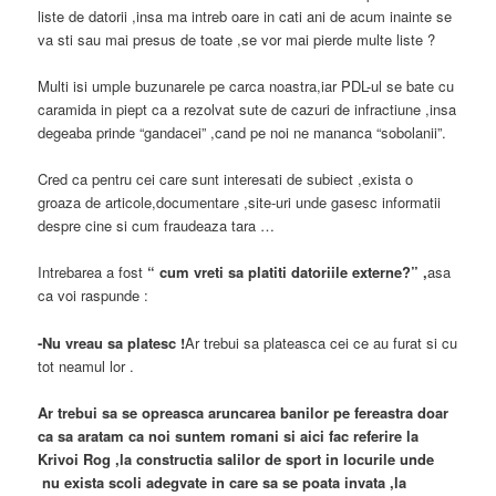
liste de datorii ,insa ma intreb oare in cati ani de acum inainte se
va sti sau mai presus de toate ,se vor mai pierde multe liste ?
Multi isi umple buzunarele pe carca noastra,iar PDL-ul se bate cu
caramida in piept ca a rezolvat sute de cazuri de infractiune ,insa
degeaba prinde “gandacei” ,cand pe noi ne mananca “sobolanii”.
Cred ca pentru cei care sunt interesati de subiect ,exista o
groaza de articole,documentare ,site-uri unde gasesc informatii
despre cine si cum fraudeaza tara …
Intrebarea a fost
“
cum vreti sa platiti datoriile externe?” ,
asa
ca voi raspunde :
-Nu vreau sa platesc !
Ar trebui sa plateasca cei ce au furat si cu
tot neamul lor .
Ar trebui sa se opreasca aruncarea banilor pe fereastra doar
ca sa aratam ca noi suntem romani si aici fac referire la
Krivoi Rog ,la constructia salilor de sport in locurile unde
nu exista scoli adegvate in care sa se poata invata ,la