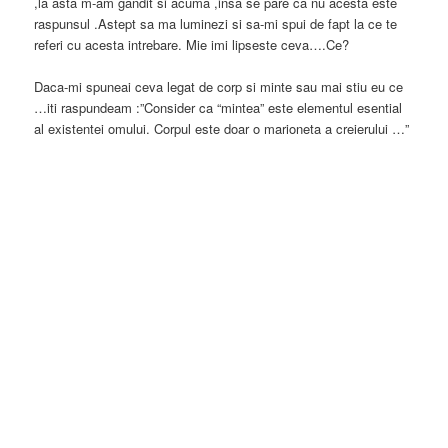
,la asta m-am gandit si acuma ,insa se pare ca nu acesta este
raspunsul .Astept sa ma luminezi si sa-mi spui de fapt la ce te
referi cu acesta intrebare. Mie imi lipseste ceva….Ce?
Daca-mi spuneai ceva legat de corp si minte sau mai stiu eu ce
…iti raspundeam :”Consider ca “mintea” este elementul esential
al existentei omului. Corpul este doar o marioneta a creierului …”