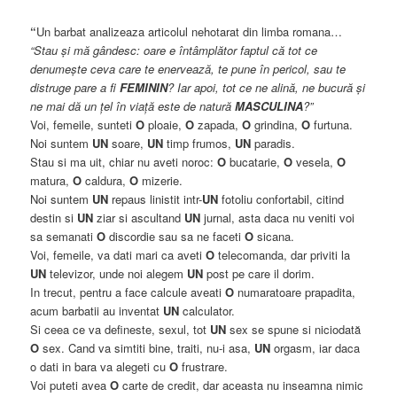
“
Un barbat analizeaza articolul nehotarat din limba romana…
“Stau şi mă gândesc: oare e întâmplător faptul că tot ce
denumeşte ceva care te enervează, te pune în pericol, sau te
distruge pare a fi
FEMININ
? Iar apoi, tot ce ne alină, ne bucură şi
ne mai dă un ţel în viaţă este de natură
MASCULINA
?”
Voi, femeile, sunteti
O
ploaie,
O
zapada,
O
grindina,
O
furtuna.
Noi suntem
UN
soare,
UN
timp frumos,
UN
paradis.
Stau si ma uit, chiar nu aveti noroc:
O
bucatarie,
O
vesela,
O
matura,
O
caldura,
O
mizerie.
Noi suntem
UN
repaus linistit intr-
UN
fotoliu confortabil, citind
destin si
UN
ziar si ascultand
UN
jurnal, asta daca nu veniti voi
sa semanati
O
discordie sau sa ne faceti
O
sicana.
Voi, femeile, va dati mari ca aveti
O
telecomanda, dar priviti la
UN
televizor, unde noi alegem
UN
post pe care il dorim.
In trecut, pentru a face calcule aveati
O
numaratoare prapadita,
acum barbatii au inventat
UN
calculator.
Si ceea ce va defineste, sexul, tot
UN
sex se spune si niciodată
O
sex. Cand va simtiti bine, traiti, nu-i asa,
UN
orgasm, iar daca
o dati in bara va alegeti cu
O
frustrare.
Voi puteti avea
O
carte de credit, dar aceasta nu inseamna nimic