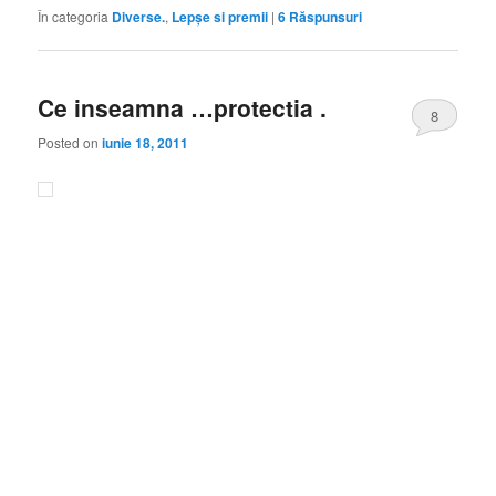
În categoria
Diverse.
,
Lepşe si premii
|
6
Răspunsuri
Ce inseamna …protectia .
8
Posted on
iunie 18, 2011