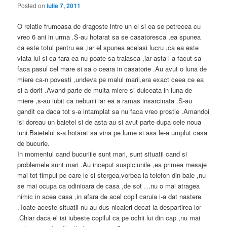
Posted on
iulie 7, 2011
O relatie frumoasa de dragoste intre un el si ea se petrecea cu
vreo 6 ani in urma .S-au hotarat sa se casatoresca ,ea spunea
ca este totul pentru ea ,iar el spunea acelasi lucru ,ca ea este
viata lui si ca fara ea nu poate sa traiasca ,iar asta l-a facut sa
faca pasul cel mare si sa o ceara in casatorie .Au avut o luna de
miere ca-n povesti ,undeva pe malul marii,era exact ceea ce ea
si-a dorit .Avand parte de multa miere si dulceata in luna de
miere ,s-au iubit ca nebunii iar ea a ramas insarcinata .S-au
gandit ca daca tot s-a intamplat sa nu faca vreo prostie .Amandoi
isi doreau un baietel si de asta au si avut parte dupa cele noua
luni.Baietelul s-a hotarat sa vina pe lume si asa le-a umplut casa
de bucurie.
In momentul cand bucuriile sunt mari, sunt situatii cand si
problemele sunt mari .Au inceput suspiciunile ,ea primea mesaje
mai tot timpul pe care le si stergea,vorbea la telefon din baie ,nu
se mai ocupa ca odinioara de casa ,de sot …nu o mai atragea
nimic in acea casa ,in afara de acel copil caruia i-a dat nastere
.Toate aceste situatii nu au dus nicaieri decat la despartirea lor
.Chiar daca el isi iubeste copilul ca pe ochii lui din cap ,nu mai