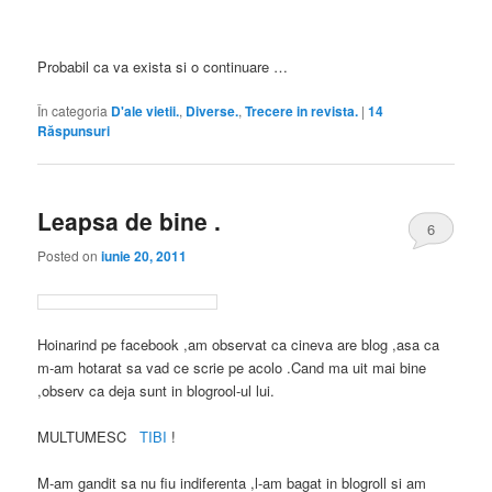
Probabil ca va exista si o continuare …
În categoria
D'ale vietii.
,
Diverse.
,
Trecere in revista.
|
14
Răspunsuri
Leapsa de bine .
6
Posted on
iunie 20, 2011
Hoinarind pe facebook ,am observat ca cineva are blog ,asa ca
m-am hotarat sa vad ce scrie pe acolo .Cand ma uit mai bine
,observ ca deja sunt in blogrool-ul lui.
MULTUMESC
TIBI
!
M-am gandit sa nu fiu indiferenta ,l-am bagat in blogroll si am