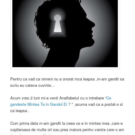
Pentru ca vad ca nimeni nu a onorat inca leapsa ,m-am gandit sa
scriu eu cateva cuvinte…
Acum vreo 2 luni mi-a venit Analfabetul cu o intrebare “
Ce
gandeste Mintea Ta in Gandul Ei ?
” ,acuma vad ca a postat-o si
ca leapsa .
Cum prima data m-am gandit la ceea ce e in mintea mea ,care e
copilaroasa de multe ori sau prea matura pentru varsta care o am