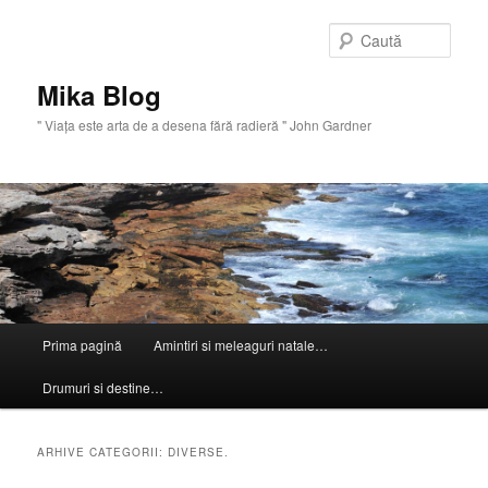
Sari
Sari
la
la
Caută
conținutul
conținutul
principal
secundar
Mika Blog
" Viaţa este arta de a desena fără radieră " John Gardner
Meniu
Prima pagină
Amintiri si meleaguri natale…
principal
Drumuri si destine…
ARHIVE CATEGORII:
DIVERSE.