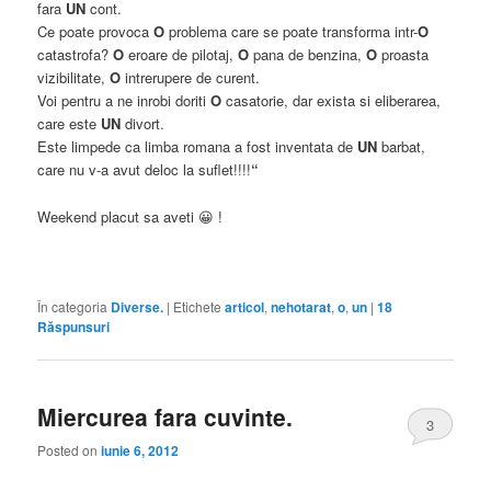
fara
UN
cont.
Ce poate provoca
O
problema care se poate transforma intr-
O
catastrofa?
O
eroare de pilotaj,
O
pana de benzina,
O
proasta
vizibilitate,
O
intrerupere de curent.
Voi pentru a ne inrobi doriti
O
casatorie, dar exista si eliberarea,
care este
UN
divort.
Este limpede ca limba romana a fost inventata de
UN
barbat,
care nu v-a avut deloc la suflet!!!!
“
Weekend placut sa aveti 😀 !
În categoria
Diverse.
|
Etichete
articol
,
nehotarat
,
o
,
un
|
18
Răspunsuri
Miercurea fara cuvinte.
3
Posted on
iunie 6, 2012