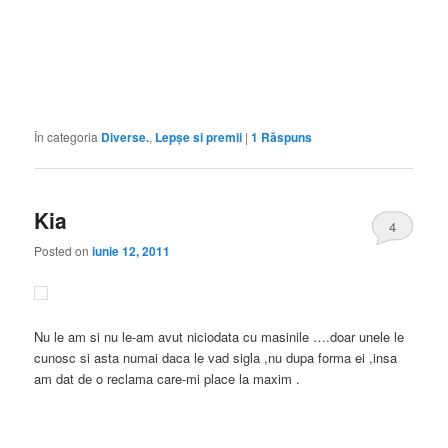
În categoria
Diverse.
,
Lepşe si premii
|
1
Răspuns
Kia
4
Posted on
iunie 12, 2011
Nu le am si nu le-am avut niciodata cu masinile ….doar unele le
cunosc si asta numai daca le vad sigla ,nu dupa forma ei ,insa
am dat de o reclama care-mi place la maxim .