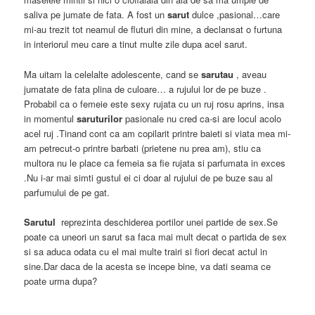
saliva pe jumate de fata. A fost un
sarut
dulce ,pasional…care
mi-au trezit tot neamul de fluturi din mine, a declansat o furtuna
in interiorul meu care a tinut multe zile dupa acel sarut.
Ma uitam la celelalte adolescente, cand se
sarutau
, aveau
jumatate de fata plina de culoare… a rujului lor de pe buze .
Probabil ca o femeie este sexy rujata cu un ruj rosu aprins, insa
in momentul
saruturilor
pasionale nu cred ca-si are locul acolo
acel ruj .Tinand cont ca am copilarit printre baieti si viata mea mi-
am petrecut-o printre barbati (prietene nu prea am), stiu ca
multora nu le place ca femeia sa fie rujata si parfumata in exces
.Nu i-ar mai simti gustul ei ci doar al rujului de pe buze sau al
parfumului de pe gat.
Sarutul
reprezinta deschiderea portilor unei partide de sex.Se
poate ca uneori un sarut sa faca mai mult decat o partida de sex
si sa aduca odata cu el mai multe trairi si fiori decat actul in
sine.Dar daca de la acesta se incepe bine, va dati seama ce
poate urma dupa?