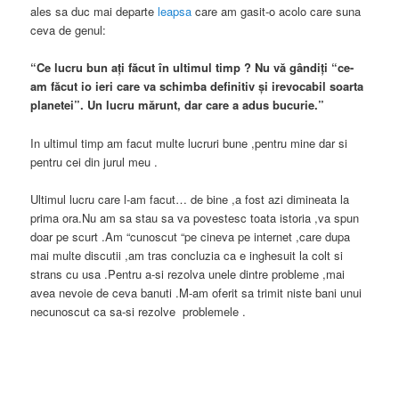
ales sa duc mai departe
leapsa
care am gasit-o acolo care suna
ceva de genul:
“Ce lucru bun aţi făcut în ultimul timp ? Nu vă gândiţi “ce-
am făcut io ieri care va schimba definitiv şi irevocabil soarta
planetei”. Un lucru mărunt, dar care a adus bucurie.”
In ultimul timp am facut multe lucruri bune ,pentru mine dar si
pentru cei din jurul meu .
Ultimul lucru care l-am facut… de bine ,a fost azi dimineata la
prima ora.Nu am sa stau sa va povestesc toata istoria ,va spun
doar pe scurt .Am “cunoscut “pe cineva pe internet ,care dupa
mai multe discutii ,am tras concluzia ca e inghesuit la colt si
strans cu usa .Pentru a-si rezolva unele dintre probleme ,mai
avea nevoie de ceva banuti .M-am oferit sa trimit niste bani unui
necunoscut ca sa-si rezolve problemele .