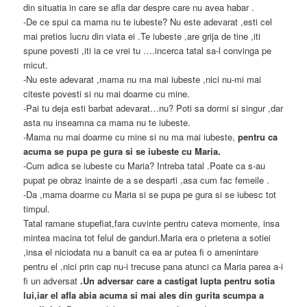
din situatia in care se afla dar despre care nu avea habar .
-De ce spui ca mama nu te iubeste? Nu este adevarat ,esti cel
mai pretios lucru din viata ei .Te iubeste ,are grija de tine ,iti
spune povesti ,iti ia ce vrei tu ….incerca tatal sa-l convinga pe
micut.
-Nu este adevarat ,mama nu ma mai iubeste ,nici nu-mi mai
citeste povesti si nu mai doarme cu mine.
-Pai tu deja esti barbat adevarat…nu? Poti sa dormi si singur ,dar
asta nu inseamna ca mama nu te iubeste.
-Mama nu mai doarme cu mine si nu ma mai iubeste,
pentru ca
acuma se pupa pe gura si se iubeste cu Maria.
-Cum adica se iubeste cu Maria? Intreba tatal .Poate ca s-au
pupat pe obraz inainte de a se desparti ,asa cum fac femeile .
-Da ,mama doarme cu Maria si se pupa pe gura si se iubesc tot
timpul.
Tatal ramane stupefiat,fara cuvinte pentru cateva momente, insa
mintea macina tot felul de ganduri.Maria era o prietena a sotiei
,insa el niciodata nu a banuit ca ea ar putea fi o amenintare
pentru el ,nici prin cap nu-i trecuse pana atunci ca Maria parea a-i
fi un adversat
.Un adversar care a castigat lupta pentru sotia
lui,iar el afla abia acuma si mai ales din gurita scumpa a