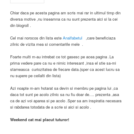
Chiar daca pe acesta pagina am scris mai rar in ultimul timp din
diversa motive ,nu inseamna ca nu sunt prezenta aici si la cei
din blogroll .
Cel mai norocos din lista este
Analfabetul
,care beneficiaza
zilnic de vizita mea si comentariile mele .
Foarte multi m-au intrebat ce tot gasesc pe acea pagina .La
prima vedere pare ca nu e nimic interesant ,insa el stie sa-mi
starneasca curiozitatea de fiecare data.(sper ca acest lucru sa
nu supere pe ceilalti din lista)
Azi noapte m-am hotarat sa devin si membru pe pagina lui ,ca
daca tot sunt pe acolo zilnic sa nu fiu doar de…. prezenta ,asa
ca de azi voi aparea si pe acolo .Sper sa am inspiratia necesara
si rabdarea totodata de a scrie si aici si acolo .
Weekend cat mai placut tuturor!