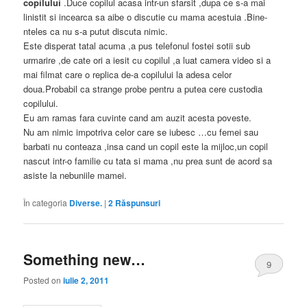
copilului
.Duce copilul acasa intr-un sfarsit ,dupa ce s-a mai
linistit si incearca sa aibe o discutie cu mama acestuia .Bine-
nteles ca nu s-a putut discuta nimic.
Este disperat tatal acuma ,a pus telefonul fostei sotii sub
urmarire ,de cate ori a iesit cu copilul ,a luat camera video si a
mai filmat care o replica de-a copilului la adesa celor
doua.Probabil ca strange probe pentru a putea cere custodia
copilului.
Eu am ramas fara cuvinte cand am auzit acesta poveste.
Nu am nimic impotriva celor care se iubesc …cu femei sau
barbati nu conteaza ,insa cand un copil este la mijloc,un copil
nascut intr-o familie cu tata si mama ,nu prea sunt de acord sa
asiste la nebuniile mamei.
În categoria
Diverse.
|
2
Răspunsuri
Something new…
9
Posted on
iulie 2, 2011