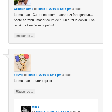
Cristian Dima
pe
iunie 1, 2010 la 5:15 pm
a spus:
La mulți ani! Cu toți ne dorim măcar o zi fără gânduri…
poate ar trebuii măcar acum de 1 iunie, ziua copilului să
reușim să ne redescoperim!
↓
Răspunde
acuvio
pe
iunie 1, 2010 la 5:41 pm
a spus:
La mulţi ani tuturor copiilor
↓
Răspunde
MIKA
pe
iunie 1, 2010 la 6:17 pm
a spus: