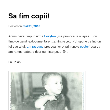
articole
Sa fim copii!
Posted on
mai 31, 2010
Acum ceva timp in urma
Loryloo
,ma provoca la o lepsa….cu
timp de gandire,documentare….amintire ,etc.Pot spune ca intr-un
fel sau altul,
am raspuns
provocarilor ei prin unele
posturi
,asa ca
am ramas datoare doar cu niste poze 😀 .
La un an: