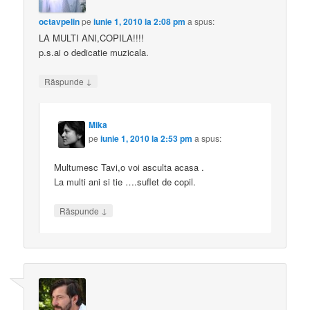
octavpelin
pe
iunie 1, 2010 la 2:08 pm
a spus:
LA MULTI ANI,COPILA!!!!
p.s.ai o dedicatie muzicala.
↓
Răspunde
Mika
pe
iunie 1, 2010 la 2:53 pm
a spus:
Multumesc Tavi,o voi asculta acasa .
La multi ani si tie ….suflet de copil.
↓
Răspunde