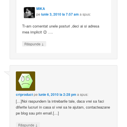
MIKA
pe
iunie 3, 2010 la 7:57 am
a spus:
Ti-am comentat unele posturi ,deci ai si adresa
mea implicit 😉 ….
↓
Răspunde
crtproduct
pe
iunie 6, 2010 la 2:28 pm
a spus:
[…]Noi raspundem la intrebarile tale, daca vrei sa faci
diferite lucruri in casa si vrei sa te ajutam, contacteazane
pe blog sau prin email.[…]
↓
Răspunde