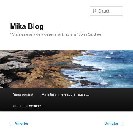
Sari
la
Caută
conținutul
principal
Mika Blog
" Viaţa este arta de a desena fără radieră " John Gardner
Meniu
Prima pagină
Amintiri si meleaguri natale…
principal
Drumuri si destine…
Navigare
←
Anterior
Următor
→
în