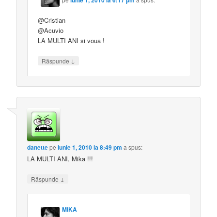
@Cristian
@Acuvio
LA MULTI ANI si voua !
↓
Răspunde
danette
pe
iunie 1, 2010 la 8:49 pm
a spus:
LA MULTI ANI, Mika !!!
↓
Răspunde
MIKA