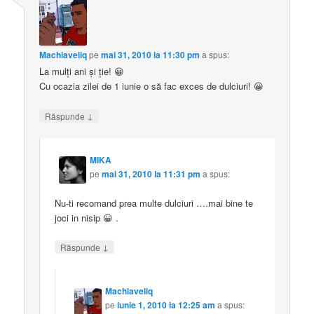
Machiaveliq
pe
mai 31, 2010 la 11:30 pm
a spus:
La mulţi ani şi ţie! 😀
Cu ocazia zilei de 1 iunie o să fac exces de dulciuri! 😀
↓
Răspunde
MIKA
pe
mai 31, 2010 la 11:31 pm
a spus:
Nu-ti recomand prea multe dulciuri ….mai bine te
joci in nisip 😀 .
↓
Răspunde
Machiaveliq
pe
iunie 1, 2010 la 12:25 am
a spus: