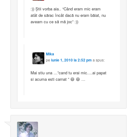
:)) Ştii vorba aia.. “Când eram mic eram
atât de sărac încât dacă nu eram băiat, nu
aveam cu ce să mă joc” :))
Mika
pe
iunie 1, 2010 la 2:52 pm
a spus:
Mai stiu una …”cand tu erai mic….ai papat
si acuma esti carnat ” 😆 😆 …