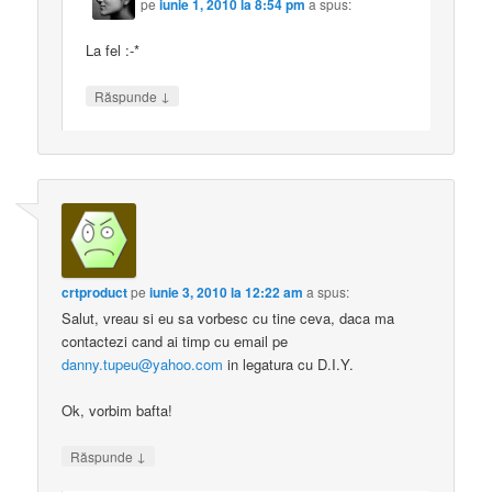
pe
iunie 1, 2010 la 8:54 pm
a spus:
La fel :-*
↓
Răspunde
crtproduct
pe
iunie 3, 2010 la 12:22 am
a spus:
Salut, vreau si eu sa vorbesc cu tine ceva, daca ma
contactezi cand ai timp cu email pe
danny.tupeu@yahoo.com
in legatura cu D.I.Y.
Ok, vorbim bafta!
↓
Răspunde