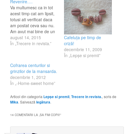
Revenire….
Va multumesc ca in tot
acest timp cat am lipsit,
totusi ati verificat daca
am postat ceva sau nu.
Am avut mai bine de un
Cafeluţa pe timp de
an plin cu rau de
august 14, 2015
criză!
gravidie, cu nastere, cu
În „Trecere in revista.”
decembrie 11, 2009
multe altele, insa in
În „Lepşe si premii”
putinul timp care l-am
gasit am mai raspuns
Cofrarea centurilor si
celor care mi-au scris.…
grinzilor de la mansarda.
decembrie 1, 2012
În „-Home-sweet home”
Articol din categoria
Lepşe si premii
,
Trecere in revista.
, scris de
Mika
. Salvează
legătura
.
14 COMENTARII LA „
SA FIM COPII!
”