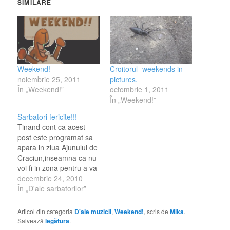
SIMILARE
Croitorul -weekends in
Weekend!
pictures.
noiembrie 25, 2011
octombrie 1, 2011
În „Weekend!”
În „Weekend!”
Sarbatori fericite!!!
Tinand cont ca acest
post este programat sa
apara in ziua Ajunului de
Craciun,inseamna ca nu
voi fi in zona pentru a va
raspunde la eventualele
decembrie 24, 2010
comentarii . Tin sa va
În „D'ale sarbatorilor”
multumesc tuturor celor
care m-au suportat acest
Articol din categoria
D'ale muzicii
,
Weekend!
, scris de
Mika
.
an si cu ocazia
Salvează
legătura
.
sarbatorilor vreau sa va