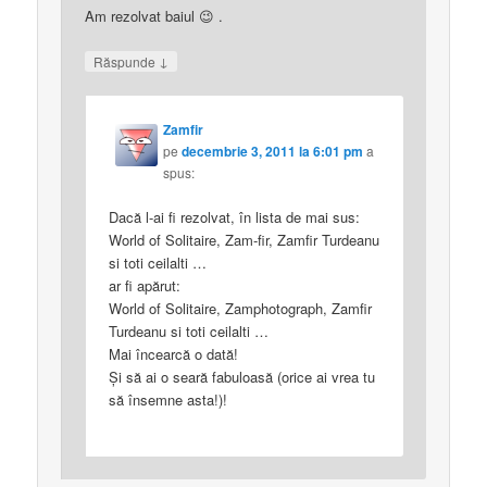
Am rezolvat baiul 😉 .
↓
Răspunde
Zamfir
pe
decembrie 3, 2011 la 6:01 pm
a
spus:
Dacă l-ai fi rezolvat, în lista de mai sus:
World of Solitaire, Zam-fir, Zamfir Turdeanu
si toti ceilalti …
ar fi apărut:
World of Solitaire, Zamphotograph, Zamfir
Turdeanu si toti ceilalti …
Mai încearcă o dată!
Şi să ai o seară fabuloasă (orice ai vrea tu
să însemne asta!)!