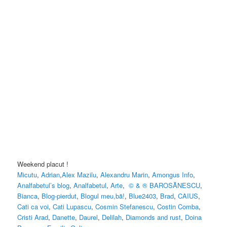
Weekend placut !
Micutu
,
Adrian
,
Alex Mazilu
,
Alexandru Marin
,
Amongus Info
,
Analfabetul’s blog
,
Analfabetul
,
Arte
,
© & ® BAROSĂNESCU
,
Bianca
,
Blog-pierdut
,
Blogul meu,bă!
,
Blue2403
,
Brad
,
CAIUS
,
Cati ca voi
,
Cati Lupascu
,
Cosmin Stefanescu
,
Costin Comba
,
Cristi Arad
,
Danette
,
Daurel
,
Delilah
,
Diamonds and rust
,
Doina