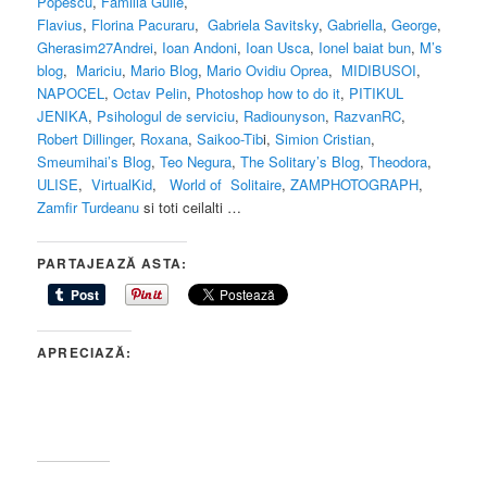
Popescu
,
Familia Gulie
,
Flavius
,
Florina Pacuraru
,
Gabriela Savitsky
,
Gabriella
,
George
,
Gherasim27Andrei
,
Ioan Andoni
,
Ioan Usca
,
Ionel baiat bun
,
M’s
blog
,
Mariciu
,
Mario Blog
,
Mario Ovidiu Oprea
,
MIDIBUSOI
,
NAPOCEL
,
Octav Pelin
,
Photoshop how to do it
,
PITIKUL
JENIKA
,
Psihologul de serviciu
,
Radiounyson
,
RazvanRC
,
Robert Dillinger
,
Roxana
,
Saikoo-Tib
i,
Simion Cristian
,
Smeumihai’s Blog
,
Teo Negura
,
The Solitary’s Blog
,
Theodora
,
ULISE
,
VirtualKid
,
World of Solitaire
,
ZAMPHOTOGRAPH
,
Zamfir Turdeanu
si toti ceilalti …
PARTAJEAZĂ ASTA:
APRECIAZĂ: