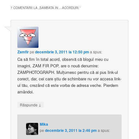
urez toate cele
7 COMENTARII LA „
SAMBATA IN …ACORDURI.
”
bune,implinirea…
Zamfir
pe
decembrie 3, 2011 la 12:50 pm
a spus:
Ca să fim în total acord, observă că blogul meu cu
imagini, ZAM FIR POP, are o nouă denumire:
ZAMPHOTOGRAPH. Mulţumesc pentru că ai pus link-ul
corect, dar, cei care ştiu de schimbare nu vor accesa link-
ul tău, crezând că este vorba de adresa veche. Pierdem
amândoi.
↓
Răspunde
Mika
pe
decembrie 3, 2011 la 2:46 pm
a spus: