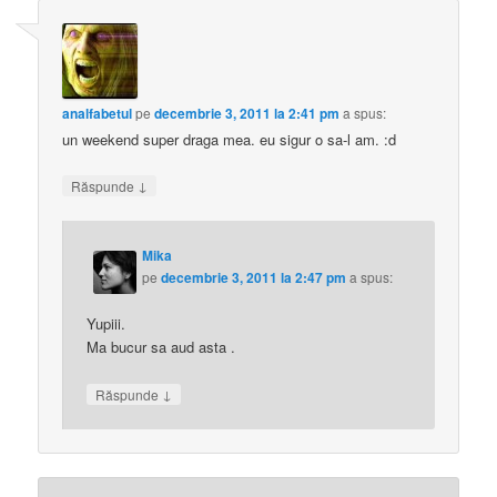
analfabetul
pe
decembrie 3, 2011 la 2:41 pm
a spus:
un weekend super draga mea. eu sigur o sa-l am. :d
↓
Răspunde
Mika
pe
decembrie 3, 2011 la 2:47 pm
a spus:
Yupiii.
Ma bucur sa aud asta .
↓
Răspunde