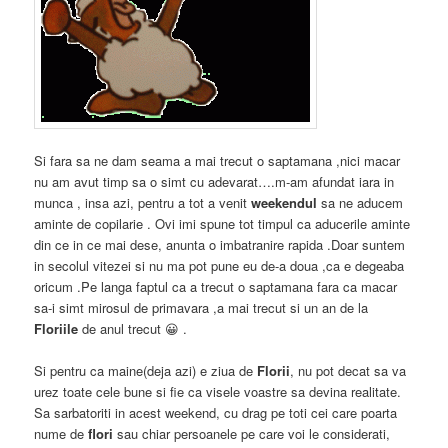
Si fara sa ne dam seama a mai trecut o saptamana ,nici macar
nu am avut timp sa o simt cu adevarat….m-am afundat iara in
munca , insa azi, pentru a tot a venit
weekendul
sa ne aducem
aminte de copilarie . Ovi imi spune tot timpul ca aducerile aminte
din ce in ce mai dese, anunta o imbatranire rapida .Doar suntem
in secolul vitezei si nu ma pot pune eu de-a doua ,ca e degeaba
oricum .Pe langa faptul ca a trecut o saptamana fara ca macar
sa-i simt mirosul de primavara ,a mai trecut si un an de la
Floriile
de anul trecut 😀 .
Si pentru ca maine(deja azi) e ziua de
Florii
, nu pot decat sa va
urez toate cele bune si fie ca visele voastre sa devina realitate.
Sa sarbatoriti in acest weekend, cu drag pe toti cei care poarta
nume de
flori
sau chiar persoanele pe care voi le considerati,