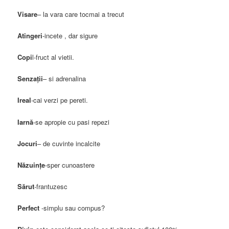
Visare
– la vara care tocmai a trecut
Atingeri
-incete , dar sigure
Copi
l-fruct al vietii.
Senzaţii
– si adrenalina
Ireal
-cai verzi pe pereti.
Iarnă
-se apropie cu pasi repezi
Jocuri
– de cuvinte incalcite
Năzuinţe
-sper cunoastere
Sărut
-frantuzesc
Perfect
-simplu sau compus?