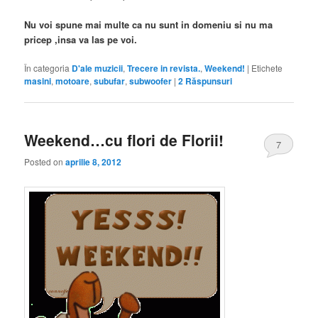
Nu voi spune mai multe ca nu sunt in domeniu si nu ma
pricep ,insa va las pe voi.
În categoria
D'ale muzicii
,
Trecere in revista.
,
Weekend!
|
Etichete
masini
,
motoare
,
subufar
,
subwoofer
|
2
Răspunsuri
Weekend…cu flori de Florii!
7
Posted on
aprilie 8, 2012