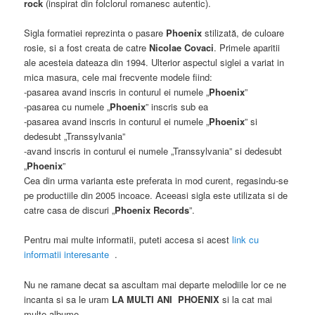
rock
(inspirat din folclorul romanesc autentic).
Sigla formatiei reprezinta o pasare
Phoenix
stilizată, de culoare
rosie, si a fost creata de catre
Nicolae Covaci
. Primele aparitii
ale acesteia dateaza din 1994. Ulterior aspectul siglei a variat in
mica masura, cele mai frecvente modele fiind:
-pasarea avand inscris in conturul ei numele „
Phoenix
”
-pasarea cu numele „
Phoenix
” inscris sub ea
-pasarea avand inscris in conturul ei numele „
Phoenix
” si
dedesubt „Transsylvania”
-avand inscris in conturul ei numele „Transsylvania” si dedesubt
„
Phoenix
”
Cea din urma varianta este preferata in mod curent, regasindu-se
pe productiile din 2005 incoace. Aceeasi sigla este utilizata si de
catre casa de discuri „
Phoenix Records
”.
Pentru mai multe informatii, puteti accesa si acest
link cu
informatii interesante
.
Nu ne ramane decat sa ascultam mai departe melodiile lor ce ne
incanta si sa le uram
LA MULTI ANI PHOENIX
si la cat mai
multe albume .