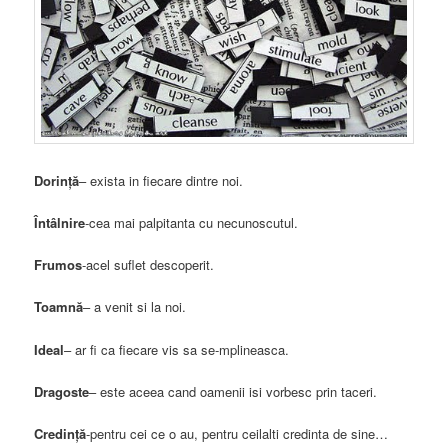
Dorinţă
– exista in fiecare dintre noi.
Întâlnire
-cea mai palpitanta cu necunoscutul.
Frumos
-acel suflet descoperit.
Toamnă
– a venit si la noi.
Ideal
– ar fi ca fiecare vis sa se-mplineasca.
Dragoste
– este aceea cand oamenii isi vorbesc prin taceri.
Credinţă
-pentru cei ce o au, pentru ceilalti credinta de sine…