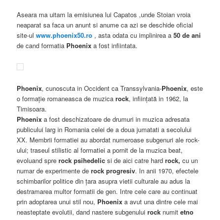
Aseara ma uitam la emisiunea lui Capatos ,unde Stoian vroia
neaparat sa faca un anunt si anume ca azi se deschide oficial
site-ul
www.phoenix50.ro
, asta odata cu implinirea a
50 de ani
de cand formatia
Phoenix
a fost infiintata.
Phoenix
, cunoscuta in Occident ca Transsylvania-
Phoenix
, este
o formație romaneasca de muzica
rock
, inființată in 1962, la
Timisoara.
Phoenix
a fost deschizatoare de drumuri in muzica adresata
publicului larg in Romania celei de a doua jumatati a secolului
XX. Membrii formatiei au abordat numeroase subgenuri ale rock-
ului; traseul stilistic al formatiei a pornit de la muzica beat,
evoluand spre
rock
psihedelic
si de aici catre hard
rock,
cu un
numar de experimente de
rock progresiv
. In anii 1970, efectele
schimbarilor politice din țara asupra vietii culturale au adus la
destramarea multor formatii de gen. Intre cele care au continuat
prin adoptarea unui stil nou,
Phoenix
a avut una dintre cele mai
neasteptate evolutii, dand nastere subgenului
rock
numit
etno