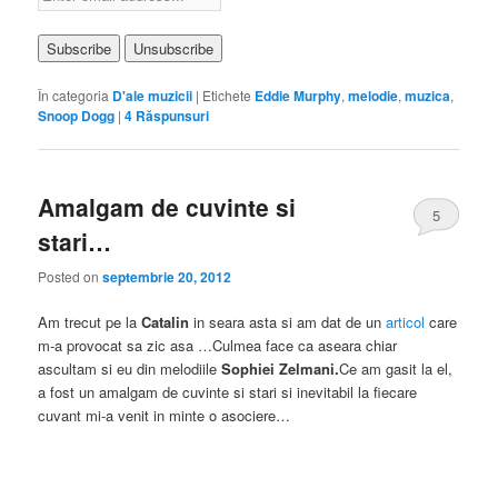
În categoria
D'ale muzicii
|
Etichete
Eddie Murphy
,
melodie
,
muzica
,
Snoop Dogg
|
4
Răspunsuri
Amalgam de cuvinte si
5
stari…
Posted on
septembrie 20, 2012
Am trecut pe la
Catalin
in seara asta si am dat de un
articol
care
m-a provocat sa zic asa …Culmea face ca aseara chiar
ascultam si eu din melodiile
Sophiei Zelmani.
Ce am gasit la el,
a fost un amalgam de cuvinte si stari si inevitabil la fiecare
cuvant mi-a venit in minte o asociere…