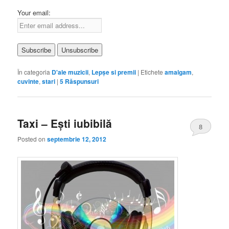
Your email:
În categoria
D'ale muzicii
,
Lepşe si premii
|
Etichete
amalgam
,
cuvinte
,
stari
|
5
Răspunsuri
Taxi – Eşti iubibilă
8
Posted on
septembrie 12, 2012