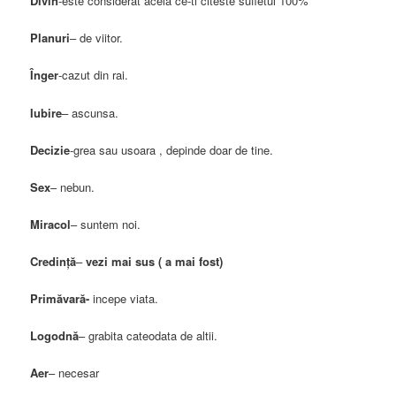
Divin
-este considerat acela ce-ti citeste sufletul 100%
Planuri
– de viitor.
Înger
-cazut din rai.
Iubire
– ascunsa.
Decizie
-grea sau usoara , depinde doar de tine.
Sex
– nebun.
Miracol
– suntem noi.
Credinţă
–
vezi mai sus ( a mai fost)
Primăvară-
incepe viata.
Logodnă
– grabita cateodata de altii.
Aer
– necesar