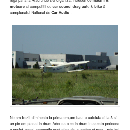
fuga pana la Arad unde s-a organizat intreceri de
masini &
motoare
si competitii de
car sound
–
drag aut
o &
bike
&
campionatul National de
Car Audio
.
Ne-am trezit dimineata la prima ora,am baut o cafeluta si la 8 si
un pic am plecat la drum.Ador sa plec la drum in acesta perioada
a anului ,cand campurile sunt pline de levantica si mac…mie imi