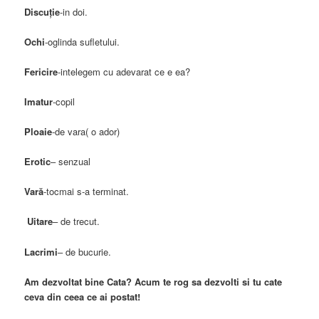
Discuţie
-in doi.
Ochi
-oglinda sufletului.
Fericire
-intelegem cu adevarat ce e ea?
Imatur
-copil
Ploaie
-de vara( o ador)
Erotic
– senzual
Vară
-tocmai s-a terminat.
Uitare
– de trecut.
Lacrimi
– de bucurie.
Am dezvoltat bine Cata? Acum te rog sa dezvolti si tu cate
ceva din ceea ce ai postat!