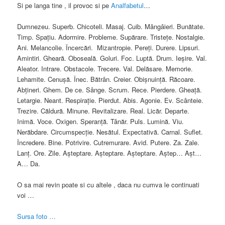
Si pe langa tine , il provoc si pe
Analfabetul
…
Dumnezeu. Superb. Chicoteli. Masaj. Cuib. Mângâieri. Bunătate.
Timp. Spaţiu. Adormire. Probleme. Supărare. Tristeţe. Nostalgie.
Ani. Melancolie. Încercări. Mizantropie. Pereţi. Durere. Lipsuri.
Amintiri. Gheară. Oboseală. Goluri. Foc. Luptă. Drum. Ieşire. Val.
Aleator. Intrare. Obstacole. Trecere. Val. Delăsare. Memorie.
Lehamite. Cenuşă. Înec. Bătrân. Creier. Obişnuinţă. Răcoare.
Abţineri. Ghem. De ce. Sânge. Scrum. Rece. Pierdere. Gheaţă.
Letargie. Neant. Respiraţie. Pierdut. Abis. Agonie. Ev. Scânteie.
Trezire. Căldură. Minune. Revitalizare. Real. Licăr. Departe.
Inimă. Voce. Oxigen. Speranţă. Tânăr. Puls. Lumină. Viu.
Nerăbdare. Circumspecţie. Nesătul. Expectativă. Carnal. Suflet.
Încredere. Bine. Potrivire. Cutremurare. Avid. Putere. Za. Zale.
Lanţ. Ore. Zile. Aşteptare. Aşteptare. Aşteptare. Aştep… Aşt…
A… Da.
O sa mai revin poate si cu altele , daca nu cumva le continuati
voi …
Sursa foto …