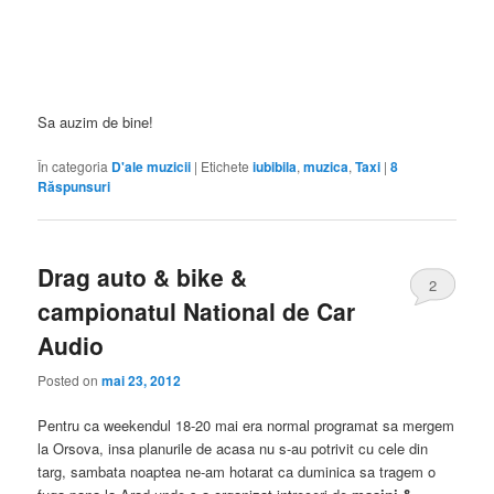
Sa auzim de bine!
În categoria
D'ale muzicii
|
Etichete
iubibila
,
muzica
,
Taxi
|
8
Răspunsuri
Drag auto & bike &
2
campionatul National de Car
Audio
Posted on
mai 23, 2012
Pentru ca weekendul 18-20 mai era normal programat sa mergem
la Orsova, insa planurile de acasa nu s-au potrivit cu cele din
targ, sambata noaptea ne-am hotarat ca duminica sa tragem o