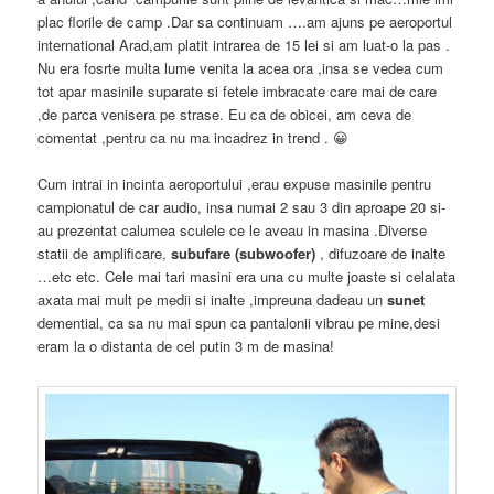
plac florile de camp .Dar sa continuam ….am ajuns pe aeroportul
international Arad,am platit intrarea de 15 lei si am luat-o la pas .
Nu era fosrte multa lume venita la acea ora ,insa se vedea cum
tot apar masinile suparate si fetele imbracate care mai de care
,de parca venisera pe strase. Eu ca de obicei, am ceva de
comentat ,pentru ca nu ma incadrez in trend . 😀
Cum intrai in incinta aeroportului ,erau expuse masinile pentru
campionatul de car audio, insa numai 2 sau 3 din aproape 20 si-
au prezentat calumea sculele ce le aveau in masina .Diverse
statii de amplificare,
subufare (subwoofer)
, difuzoare de inalte
…etc etc. Cele mai tari masini era una cu multe joaste si celalata
axata mai mult pe medii si inalte ,impreuna dadeau un
sunet
demential, ca sa nu mai spun ca pantalonii vibrau pe mine,desi
eram la o distanta de cel putin 3 m de masina!