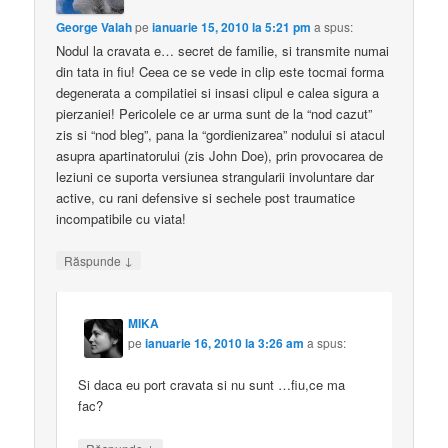
George Valah
pe
ianuarie 15, 2010 la 5:21 pm
a spus:
Nodul la cravata e… secret de familie, si transmite numai
din tata in fiu! Ceea ce se vede in clip este tocmai forma
degenerata a compilatiei si insasi clipul e calea sigura a
pierzaniei! Pericolele ce ar urma sunt de la “nod cazut”
zis si “nod bleg”, pana la “gordienizarea” nodului si atacul
asupra apartinatorului (zis John Doe), prin provocarea de
leziuni ce suporta versiunea strangularii involuntare dar
active, cu rani defensive si sechele post traumatice
incompatibile cu viata!
↓
Răspunde
MIKA
pe
ianuarie 16, 2010 la 3:26 am
a spus:
Si daca eu port cravata si nu sunt …fiu,ce ma
fac?
↓