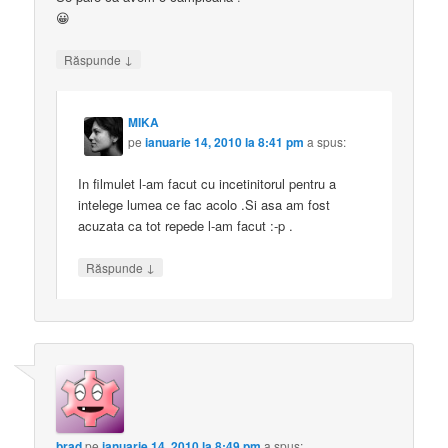
😀
↓
Răspunde
MIKA
pe
ianuarie 14, 2010 la 8:41 pm
a spus:
In filmulet l-am facut cu incetinitorul pentru a
intelege lumea ce fac acolo .Si asa am fost
acuzata ca tot repede l-am facut :-p .
↓
Răspunde
brad
pe
ianuarie 14, 2010 la 8:49 pm
a spus: