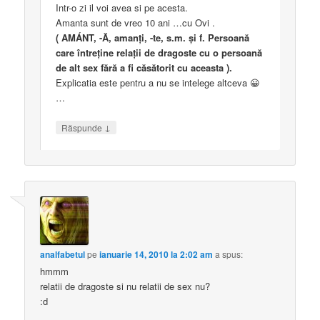
Intr-o zi il voi avea si pe acesta.
Amanta sunt de vreo 10 ani …cu Ovi .
( AMÁNT, -Ă, amanți, -te, s.m. și f. Persoană
care întreține relații de dragoste cu o persoană
de alt sex fără a fi căsătorit cu aceasta ).
Explicatia este pentru a nu se intelege altceva 😀
…
↓
Răspunde
analfabetul
pe
ianuarie 14, 2010 la 2:02 am
a spus:
hmmm
relatii de dragoste si nu relatii de sex nu?
:d