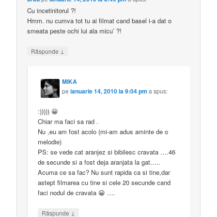
Cu incetinitorul ?!
Hmm. nu cumva tot tu ai filmat cand basel i-a dat o
smeata peste ochi lui ala micu’ ?!
↓
Răspunde
MIKA
pe
ianuarie 14, 2010 la 9:04 pm
a spus:
:))))) 😀
Chiar ma faci sa rad .
Nu ,eu am fost acolo (mi-am adus aminte de o
melodie)
PS: se vede cat aranjez si bibilesc cravata ….46
de secunde si a fost deja aranjata la gat…..
Acuma ce sa fac? Nu sunt rapida ca si tine,dar
astept filmarea cu tine si cele 20 secunde cand
faci nodul de cravata 😀 ….
↓
Răspunde