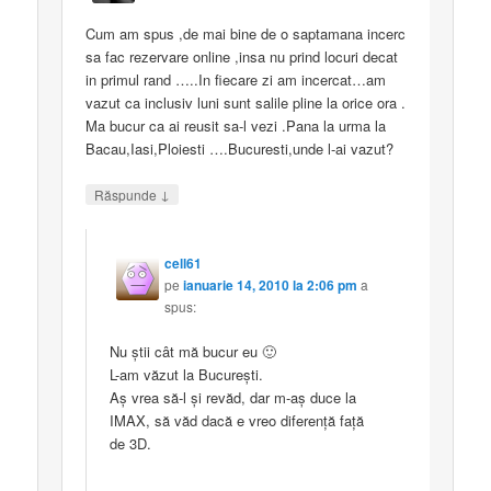
Cum am spus ,de mai bine de o saptamana incerc
sa fac rezervare online ,insa nu prind locuri decat
in primul rand …..In fiecare zi am incercat…am
vazut ca inclusiv luni sunt salile pline la orice ora .
Ma bucur ca ai reusit sa-l vezi .Pana la urma la
Bacau,Iasi,Ploiesti ….Bucuresti,unde l-ai vazut?
↓
Răspunde
cell61
pe
ianuarie 14, 2010 la 2:06 pm
a
spus:
Nu ştii cât mă bucur eu 🙂
L-am văzut la Bucureşti.
Aş vrea să-l şi revăd, dar m-aş duce la
IMAX, să văd dacă e vreo diferenţă faţă
de 3D.