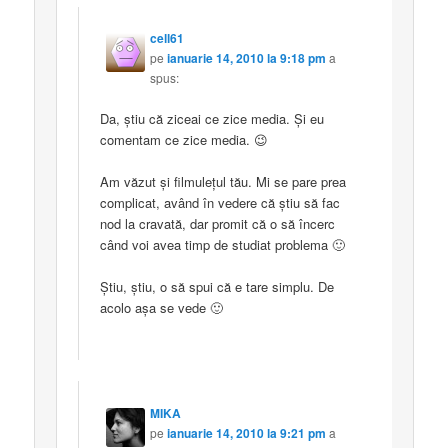
cell61
pe
ianuarie 14, 2010 la 9:18 pm
a
spus:
Da, știu că ziceai ce zice media. Și eu
comentam ce zice media. 😉
Am văzut și filmulețul tău. Mi se pare prea
complicat, având în vedere că știu să fac
nod la cravată, dar promit că o să încerc
când voi avea timp de studiat problema 🙂
Știu, știu, o să spui că e tare simplu. De
acolo așa se vede 🙂
MIKA
pe
ianuarie 14, 2010 la 9:21 pm
a