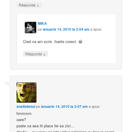
↓
Răspunde
MIKA
pe
ianuarie 14, 2010 la 2:04 am
a spus:
Cred ca am scris ,foarte corect. 😀
↓
Răspunde
analfabetul
pe
ianuarie 14, 2010 la 2:07 am
a spus:
hmmmm
oare?
poate ca asa iti place tie sa zici…
dar fie… nu vreau sa intru intr-o polemica cu tine in acest