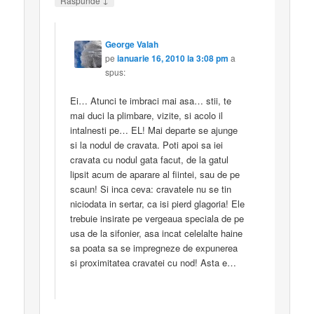
Răspunde
George Valah
pe
ianuarie 16, 2010 la 3:08 pm
a
spus:
Ei… Atunci te imbraci mai asa… stii, te
mai duci la plimbare, vizite, si acolo il
intalnesti pe… EL! Mai departe se ajunge
si la nodul de cravata. Poti apoi sa iei
cravata cu nodul gata facut, de la gatul
lipsit acum de aparare al fiintei, sau de pe
scaun! Si inca ceva: cravatele nu se tin
niciodata in sertar, ca isi pierd glagoria! Ele
trebuie insirate pe vergeaua speciala de pe
usa de la sifonier, asa incat celelalte haine
sa poata sa se impregneze de expunerea
si proximitatea cravatei cu nod! Asta e…