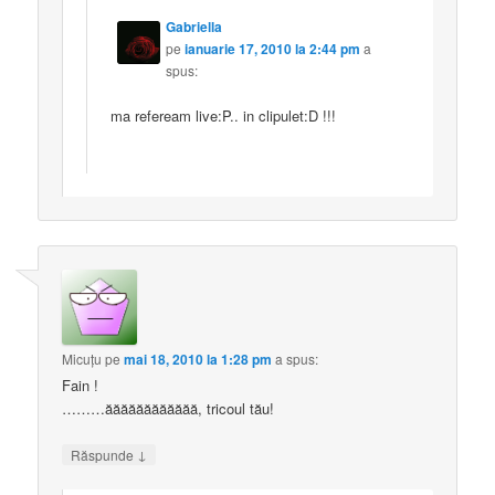
Gabriella
pe
ianuarie 17, 2010 la 2:44 pm
a
spus:
ma refeream live:P.. in clipulet:D !!!
Micuţu
pe
mai 18, 2010 la 1:28 pm
a spus:
Fain !
………ăăăăăăăăăăăă, tricoul tău!
↓
Răspunde