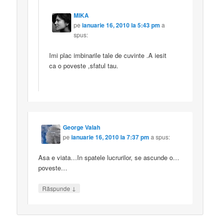
MIKA
pe
ianuarie 16, 2010 la 5:43 pm
a
spus:
Imi plac imbinarile tale de cuvinte .A iesit
ca o poveste ,sfatul tau.
George Valah
pe
ianuarie 16, 2010 la 7:37 pm
a spus:
Asa e viata…In spatele lucrurilor, se ascunde o…
poveste…
↓
Răspunde