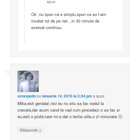
spus:
Ok ,nu spun ca e simplu,spun ca eu l-am
invatat tot de pe net…in 30 minute de
exersat continuu.
octavpelin
pe
ianuarie 14, 2010 la 3:34 pm
a spus:
Mika,esti geniala!,nici eu nu stiu sa fac nodul la
cravata,dar acum cand te vad cum procedezi o sa fac si
eu,esti o profa’care mi-a dat o lectie utila,o zi minunata 🙂
↓
Răspunde