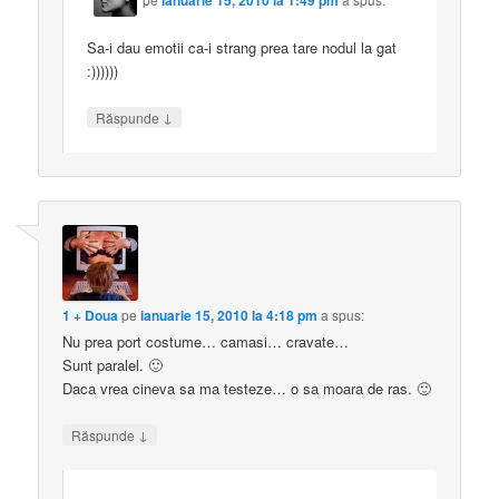
ianuarie 15, 2010 la 1:49 pm
Sa-i dau emotii ca-i strang prea tare nodul la gat
:))))))
↓
Răspunde
1 + Doua
pe
ianuarie 15, 2010 la 4:18 pm
a spus:
Nu prea port costume… camasi… cravate…
Sunt paralel. 🙂
Daca vrea cineva sa ma testeze… o sa moara de ras. 🙂
↓
Răspunde