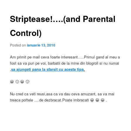
articole
Striptease!….(and Parental
Control)
Posted on
ianuarie 13, 2010
Am primit pe mail ceva foarte interesant…..Primul gand al meu a
fost sa va pun pe voi, barbatii de la mine din blogroll si nu numai
,
sa ajungeti pana la sfarsit cu acesta tipa
.
😀 🙂 😀 🙂
Nu cred ca veti reusi,asa ca va dau ceva amuzant, sa va mai
treaca poftele ….de dezbracat.Poate imbracati 😀 😀 😀 .