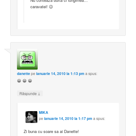
Nu conteaza burta ci lungimea…
caravatei! 😉
danette
pe
ianuarie 14, 2010 la 1:13 pm
a spus:
😀 😀 😀
↓
Răspunde
MIKA
pe
ianuarie 14, 2010 la 1:17 pm
a spus:
Zi buna cu soare sa ai Danette!