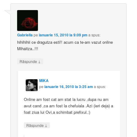
Gabriella
pe
ianuarie 15, 2010 la 9:09 pm
a spus:
hihihihii ce dragutza esti!! acum ca te-am vazut online
Mihaitza..!!!
↓
Răspunde
MIKA
pe
ianuarie 16, 2010 la 3:25 am
a spus:
Online am fost cat am stat la lucru ,dupa nu am
avut cand ,ca am fost la chefuiala .Azi (ieri deja) a
foat ziua lui Ovi,a schimbat prefixul.:)
↓
Răspunde