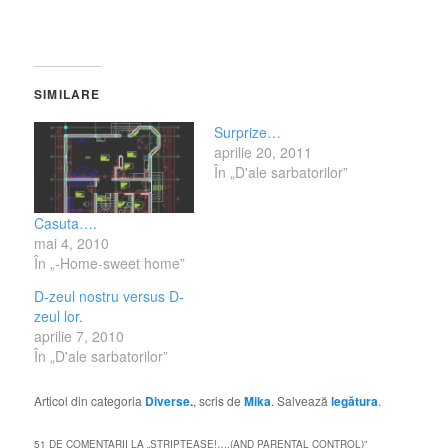
SIMILARE
Surprize…
aprilie 20, 2011
În „D'ale sarbatorilor”
Casuta….
mai 4, 2010
În „-Home-sweet home”
D-zeul nostru versus D-
zeul lor.
aprilie 7, 2010
În „D'ale sarbatorilor”
Articol din categoria
Diverse.
, scris de
Mika
. Salvează
legătura
.
51 DE COMENTARII LA „
STRIPTEASE!….(AND PARENTAL CONTROL)
”