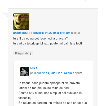
analfabetul
pe
ianuarie 14, 2010 la 1:41 am
a spus:
tu stii ca eu nu pot face nod la cravata?
tu vad ca te pricepi bine… poate imi dai niste lectii.
↓
Răspunde
MIKA
pe
ianuarie 14, 2010 la 1:44 am
a spus:
In trecut ,cand purtam aproape zilnic cravata
,stiam sa fac mai multe feluri de nod .
Acuma stiu numai nod simpl si cel dublu(ca in
videoclip) .
Se spune ca barbatul nu trebuie sa stie sa faca ,ci