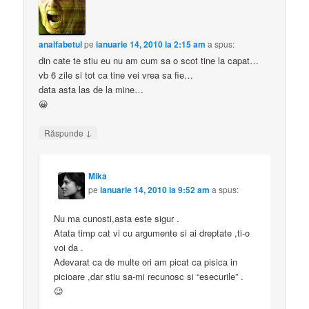
analfabetul
pe
ianuarie 14, 2010 la 2:15 am
a spus:
din cate te stiu eu nu am cum sa o scot tine la capat…
vb 6 zile si tot ca tine vei vrea sa fie…
data asta las de la mine…
😀
↓
Răspunde
Mika
pe
ianuarie 14, 2010 la 9:52 am
a spus:
Nu ma cunosti,asta este sigur .
Atata timp cat vi cu argumente si ai dreptate ,ti-o
voi da .
Adevarat ca de multe ori am picat ca pisica in
picioare ,dar stiu sa-mi recunosc si “esecurile” .
😉