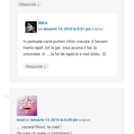
↓
Răspunde
MIKA
pe
ianuarie 14, 2010 la 8:21 pm
a spus:
In perioada cand purtam zilnic cravata ,il faceam
foarte rapid ,tot la gat ,insa acuma il fac la
orizontala :d ….la fel de rapid si e nod dublu. 😉
↓
Răspunde
brad
pe
ianuarie 14, 2010 la 8:39 pm
a spus:
… vazand filmul, te cred !
Se pare ca avem o campioana !