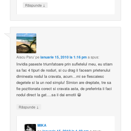
↓
Răspunde
Aiacu Paru'
pe
ianuarie 15, 2010 la 1:16 pm
a spus:
Invidia paseste triumfatoare prin sufletelul meu, eu stiam
sa fac 4 tipuri de noduri, si cu drag ii faceam prietenului
dimineata nodul la cravata, acum…mi se flescaiesc
degetele si la un nod simplu! Simion are dreptate, tre sa
fie pozitionata corect si cravata asta, de preferinta ii faci
nodul direct la gat….sa ii dai emotii 😀
↓
Răspunde
MIKA
pe
a spus: