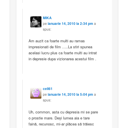
MIKA
pe
ianuarie 14, 2010 la 2:34 pm
a
spus:
Am auzit ca foarte multi au ramas
impresionati de film …..La stiri spunea
acelasi lucru plus ca foarte multi au intrat
in depresie dupa vizionarea acestui film .
cell61
pe
ianuarie 14, 2010 la 5:04 pm
a
spus:
Uh, common, asta cu depresia mi se pare
o prostie mare. Deşi lumea aia e tare
faină, recunosc, mi-ar plăcea să trăiesc