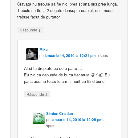
Cravata nu trebuie sa fie nici prea scurta nici prea lunga.
Trebuie sa fie la 2 degete deasupra curelei, deci nodul
trebuie facut de purtator.
↓
Răspunde
Mika
pe
ianuarie 14, 2010 la 12:21 pm
a spus:
Ai si tu dreptate pe de o parte …
Eu zic ca depunde de burta fiecaruia 😀 :))))).Eu
pana acuma toate le-am nimerit ca fiind bune.
↓
Răspunde
Simion Cristian
pe
ianuarie 14, 2010 la 12:29 pm
a
spus: