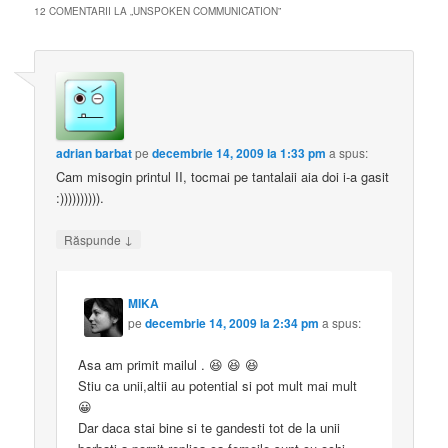
12 COMENTARII LA „
UNSPOKEN COMMUNICATION
”
adrian barbat
pe
decembrie 14, 2009 la 1:33 pm
a spus:
Cam misogin printul II, tocmai pe tantalaii aia doi i-a gasit
:)))))))))).
↓
Răspunde
MIKA
pe
decembrie 14, 2009 la 2:34 pm
a spus:
Asa am primit mailul . 😆 😆 😆
Stiu ca unii,altii au potential si pot mult mai mult
😀
Dar daca stai bine si te gandesti tot de la unii