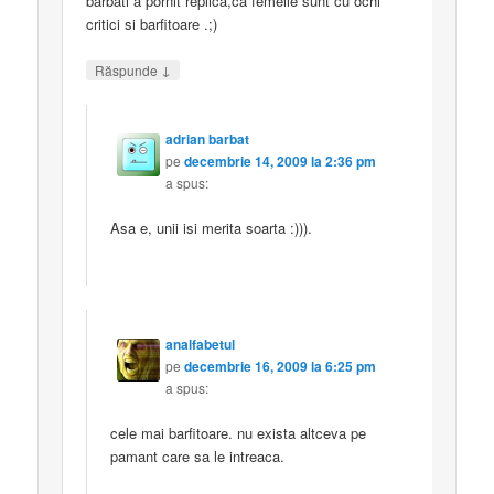
barbati a pornit replica,ca femeile sunt cu ochi
critici si barfitoare .;)
↓
Răspunde
adrian barbat
pe
decembrie 14, 2009 la 2:36 pm
a spus:
Asa e, unii isi merita soarta :))).
analfabetul
pe
decembrie 16, 2009 la 6:25 pm
a spus:
cele mai barfitoare. nu exista altceva pe
pamant care sa le intreaca.