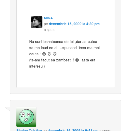
MIKA
pe
decembrie 15, 2009 la 4:30 pm
a spus:
Nu sunt banateanca de fel ,dar as putea
sa ma laud ca ei …spunand “inca ma mai
cauta ” 😆 😆 😆
(te-am facut sa zambesti ! 😀 ,asta era
interesul)
Simion Cristian
pe
decembrie 15, 2009 la 9:41 pm
a spus: