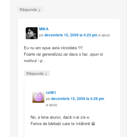
↓
Răspunde
MIKA
pe
decembrie 15, 2009 la 4:23 pm
a spus:
Eu nu am spus asta niciodata !!!!
Foarte rar generalizez,iar daca o fac ,spun si
motivul :-p .
↓
Răspunde
cell61
pe
decembrie 15, 2009 la 4:26 pm
a spus:
No, e bine atunci, dacă n-ai zis-o.
Ferice de bărbaţii care te întâlniră 😀