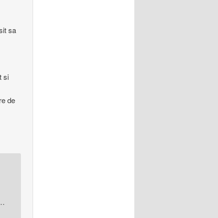
sit sa
t si
are de
t…