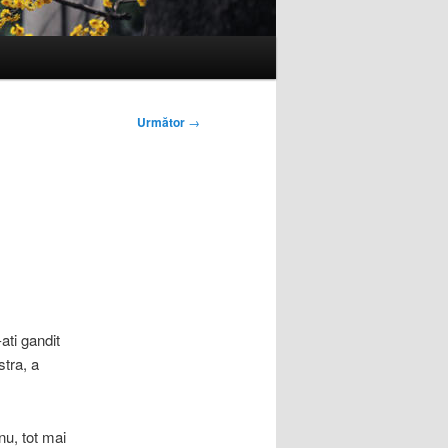
Următor
→
ati gandit
stra, a
u, tot mai