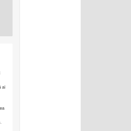
i
 ai
tea
.