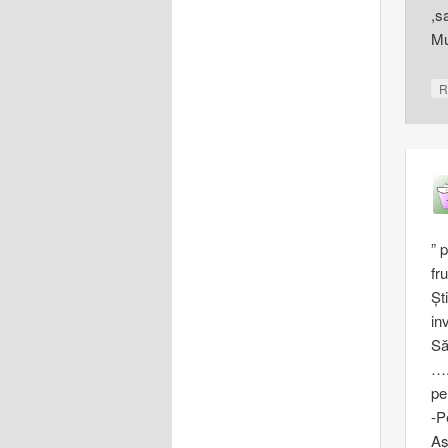
,s
Mu
R
” 
fr
Şt
in
Să
….
pe
-P
Aş