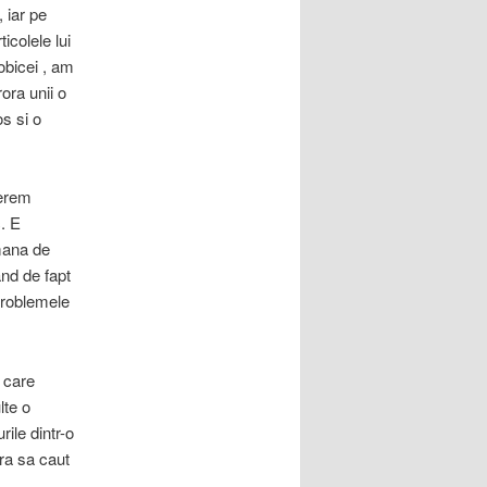
, iar pe
ticolele lui
 obicei , am
ora unii o
s si o
cerem
. E
 mana de
and de fapt
 problemele
 care
lte o
ile dintr-o
ra sa caut