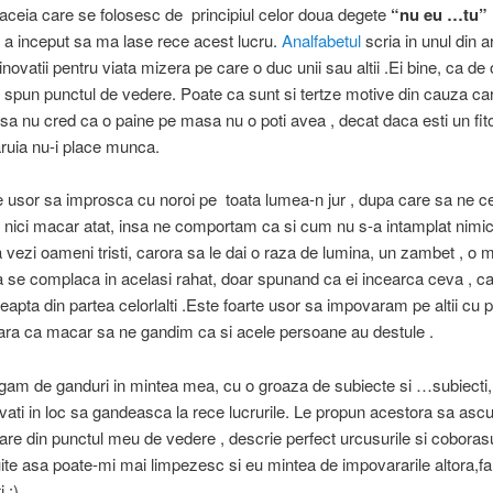
 aceia care se folosesc de principiul celor doua degete
“nu eu …tu”
 a inceput sa ma lase rece acest lucru.
Analfabetul
scria in unul din ar
inovatii pentru viata mizera pe care o duc unii sau altii .Ei bine, ca de
i spun punctul de vedere. Poate ca sunt si tertze motive din cauza car
nsa nu cred ca o paine pe masa nu o poti avea , decat daca esti un fito
ruia nu-i place munca.
e usor sa improsca cu noroi pe toata lumea-n jur , dupa care sa ne 
nici macar atat, insa ne comportam ca si cum nu s-a intamplat nimic
 vezi oameni tristi, carora sa le dai o raza de lumina, un zambet , o
sa se complaca in acelasi rahat, doar spunand ca ei incearca ceva , c
teapta din partea celorlalti .Este foarte usor sa impovaram pe altii cu
fara ca macar sa ne gandim ca si acele persoane au destule .
am de ganduri in mintea mea, cu o groaza de subiecte si …subiecti,
vati in loc sa gandeasca la rece lucrurile. Le propun acestora sa ascu
are din punctul meu de vedere , descrie perfect urcusurile si coborasur
ite asa poate-mi mai limpezesc si eu mintea de impovararile altora,fa
ti :)….