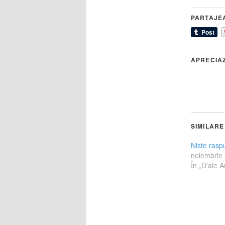
PARTAJE
APRECIA
SIMILARE
Niste rasp
noiembrie
În „D'ale A