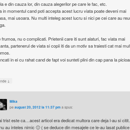
la e din cauza lor, din cauza alegerilor pe care le fac, etc.
a in momentul cand poti accepta acest lucru viata poate deveni mai
sa, mai usoara. Nu multi inteleg acest lucru si nici pe cei care au reu
aga.
 frumoa, nu o complicati. Prietenii care iti sunt alaturi, fac viata mai
anta, partenerul de viata si copii iti da un motiv sa traiesti cat mai mul
umos.
ncati in ei cu rahat cand de fapt voi sunteti plini din cap pana la picio
↓
unde
Mika
pe
august 20, 2012 la 11:37 pm
a spus:
i trist este ca…acest articol era dedicat multora care deja l-au si citi
 nu au inteles nimic 🙁 ( se deduce din mesajele ce le-au lasat publice