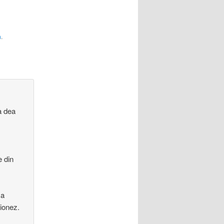
ii si
ente cand
 persoana
…
a
.
a dea
e din
ca
tionez.