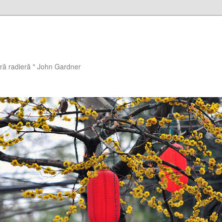
ără radieră " John Gardner