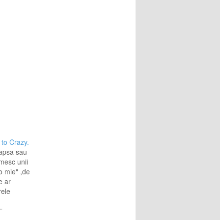
 to Crazy.
eapsa sau
mesc unii
-o mie" ,de
e ar
rele
e des te
r si cand
”