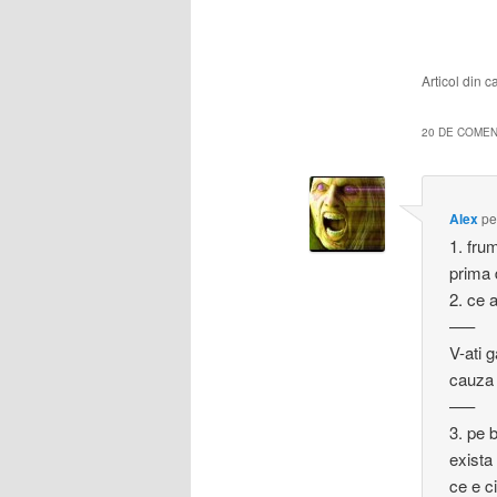
Articol din 
20 DE COMENT
Alex
p
1. fru
prima 
2. ce a
—–
V-ati g
cauza 
—–
3. pe 
exista
ce e c