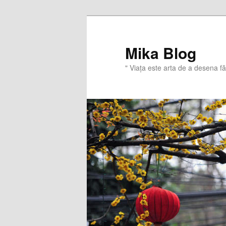
Sari
la
conținutul
Mika Blog
principal
" Viaţa este arta de a desena f