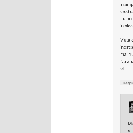
intamp
cred c
frumoa
intele
Viata e
interes
mai fr
Nu aru
el.
Răsp
Ma
si