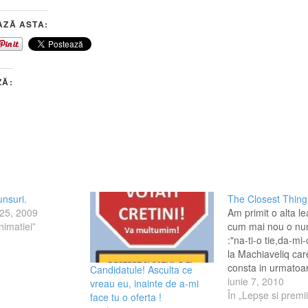
AZĂ ASTA:
ZĂ:
unsuri.
The Closest Thing
 25, 2009
Am primit o alta l
nimatiei”
cum mai nou o nu
:"na-ti-o tie,da-mi
la Machiaveliq car
consta in urmatoa
Candidatule! Asculta ce
intrebari: 1. Cât d
iunie 7, 2010
vreau eu, inainte de a-mi
enervezi? RAR, da
În „Lepşe si premii
face tu o oferta !