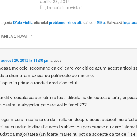
ma enervez ,pot ies
aprilie 28, 2014
scantei.Sunt mom
În „Trecere in revista.”
numai cand vad o
,imi poate induce
categoria
D'ale vietii.
, etichetat
probleme
,
vinovati
, scris de
Mika
. Salvează
legătur
ARII LA „
VINOVATI…
”
e
august 20, 2012 la 11:30 pm
a spus:
moasa melodie. recomand ca cei care vor citi de acum acest articol s
data drumu la muzica. se potriveste de minune.
i spus in primele randuri cred zice totul.
andit vreodata ca sunteti in situatii dificile nu din cauza altora , ci poat
voastra, a alegerilor pe care voi le faceti???
blogul meu am scris si eu de multe ori despre acest subiect. nu cred 
 zi sa nu aduc in discutie acest subiect cu persoanele cu care interac
iudat ca majoritatea (un foarte mare) nu pot sa accepte ca tot ce li se