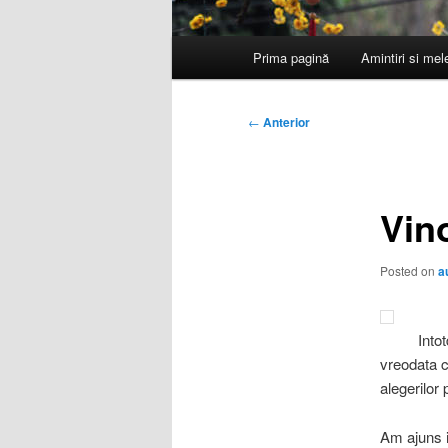
Meniu
Prima pagină
Amintiri si me
principal
Navigare
←
Anterior
în
articole
Vin
Posted on
a
Into
vreodata ca
alegerilor 
Am ajuns i