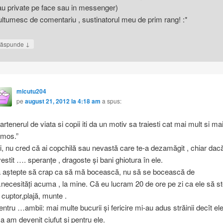
au private pe face sau in messenger)
ltumesc de comentariu , sustinatorul meu de prim rang! :*
↓
ăspunde
micutu204
pe
august 21, 2012 la 4:18 am
a spus:
partenerul de viata si copii iti da un motiv sa traiesti cat mai mult si ma
umos.”
ii, nu cred că ai copchilă sau nevastă care te-a dezamăgit , chiar dacă
vestit …. speranţe , dragoste şi bani ghiotura în ele.
 aştepte să crap ca să mă bocească, nu să se bocească de
necesităţi acuma , la mine. Că eu lucram 20 de ore pe zi ca ele să s
 cuptor,plajă, munte .
entru …ambii: mai multe bucurii şi fericire mi-au adus străinii decît ele
a am devenit ciufut şi pentru ele.