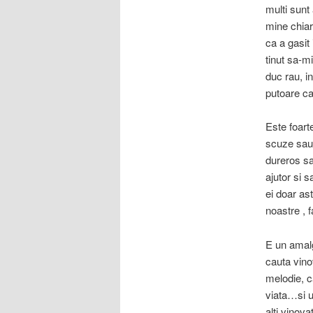
multi sunt
mine chiar
ca a gasit 
tinut sa-m
duc rau, i
putoare ca
Este foart
scuze sau 
dureros sa
ajutor si 
ei doar as
noastre , 
E un amalg
cauta vino
melodie, c
viata…si u
alti vinova