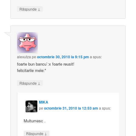
↓
Răspunde
alexutza
pe
octombrie 30, 2010 la 9:15 pm
a spus:
foarte bun bancu`:x foarte reusit!
felicitarile mele:*
↓
Răspunde
MIKA
pe
octombrie 31, 2010 la 12:53 am
a spus:
Multumesc .
↓
Răspunde