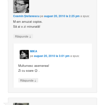
Cosmin Ştefanescu
pe
august 20, 2010 la 2:25 pm
a spus:
M-am amuzat copios.
Să ai o zi minunată!
↓
Răspunde
MIKA
pe
august 20, 2010 la 3:01 pm
a spus:
Multumesc asemenea!
Zi cu soare 😉 .
↓
Răspunde