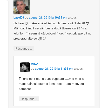
bazel09
pe
august 21, 2010 la 10:54 pm
a spus:
Ce tare 😉 …Am scăpat ieftin…fiimea a sărit de 20 😎
Măi, dacă încă se zămbeşte după tăierea cu 25 % a
lefurilor , înseamnă că boborul încet încet pricepe că nu
prea erau alte soluţii 🙄
↓
Răspunde
MIKA
pe
august 21, 2010 la 11:35 pm
a spus:
Tinand cont ca nu sunt bugetara ….mie mi s-a
marit salariul acum o luna ,deci …am motiv sa
zambesc !
↓
Răspunde