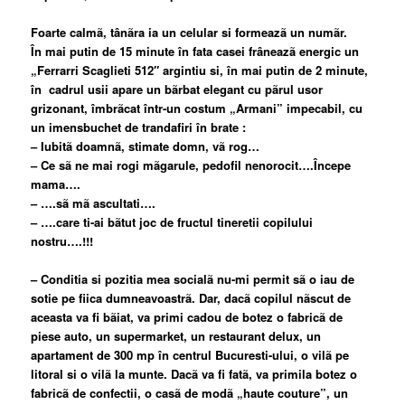
Foarte calmã, tânãra ia un celular si formeazã un numãr.
În mai putin de 15 minute în fata casei frâneazã energic un
„Ferrarri Scaglieti 512″ argintiu si, în mai putin de 2 minute,
în cadrul usii apare un bãrbat elegant cu pãrul usor
grizonant, îmbrãcat într-un costum „Armani” impecabil, cu
un imens
buchet de trandafiri în brate :
–
Iubitã doamnã, stimate domn, vã rog…
–
Ce sã ne mai rogi mãgarule, pedofil nenorocit….Începe
mama….
–
….sã mã ascultati….
–
….care ti-ai bãtut joc de fructul tineretii copilului
nostru….!!!
–
Conditia si pozitia mea socialã nu-mi permit sã o iau de
sotie pe fiica dumneavoastrã. Dar, dacã copilul nãscut de
aceasta va fi bãiat, va primi cadou de botez o fabricã de
piese auto, un supermarket, un restaurant de
lux, un
apartament de 300 mp în centrul Bucuresti-ului, o vilã pe
litoral si o vilã la munte. Dacã va fi fatã, va primi
la botez o
fabricã de confectii, o casã de modã „haute couture”, un