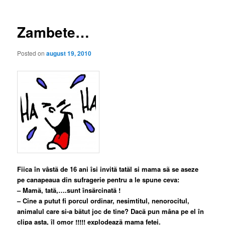
articole
Zambete…
Posted on
august 19, 2010
Fiica în vâstã de 16 ani îsi invitã tatãl si mama sã se aseze
pe canapeaua din sufragerie pentru a le spune ceva:
–
Mamã, tatã,….sunt însãrcinatã !
–
Cine a putut fi porcul ordinar, nesimtitul, nenorocitul,
animalul care si-a bãtut joc de tine? Dacã pun mâna pe el în
clipa asta, îl omor !!!!! explodeazã mama fetei.