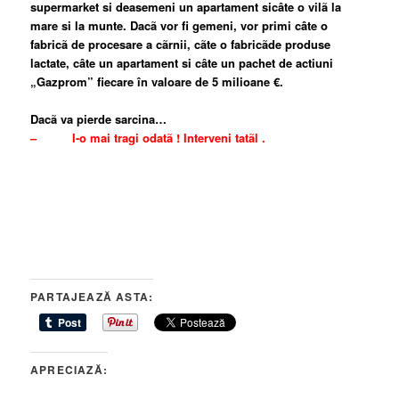
supermarket si deasemeni un apartament si
câte o vilã la
mare si la munte. Dacã vor fi gemeni, vor primi câte o
fabricã de procesare a cãrnii, cãte o fabricã
de produse
lactate, câte un apartament si câte un pachet de actiuni
„Gazprom” fiecare în valoare de 5 milioane €.
Dacã va pierde sarcina…
– I-o mai tragi odatã ! Interveni tatãl .
PARTAJEAZĂ ASTA:
APRECIAZĂ: