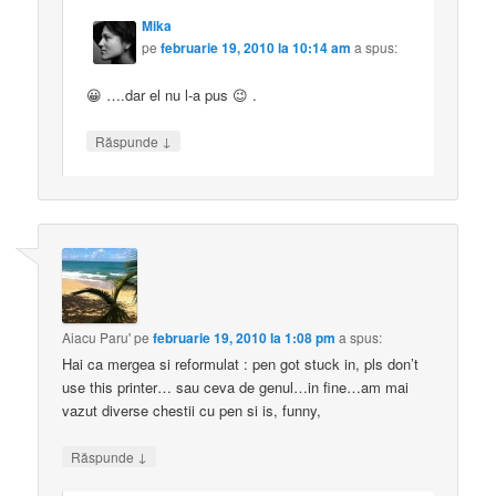
Mika
pe
februarie 19, 2010 la 10:14 am
a spus:
😀 ….dar el nu l-a pus 😉 .
↓
Răspunde
Aiacu Paru'
pe
februarie 19, 2010 la 1:08 pm
a spus:
Hai ca mergea si reformulat : pen got stuck in, pls don’t
use this printer… sau ceva de genul…in fine…am mai
vazut diverse chestii cu pen si is, funny,
↓
Răspunde