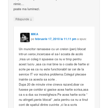
nimic…
poate ma luminezi.
↓
Răspunde
MIKA
pe
februarie 17, 2010 la 11:11 pm
a spus:
Un muncitor ramasese cu un creion (pen) blocat
intr-un xerox,incercase el sa-l scoata de acolo
,insa un coleg ii spusese ca nu e timp pentru
acest lucru ,asa ca mai bine ia o coala de hartie si
scrie pe ea ca nu este functionabil iar cei de la
service IT vor rezolva problema.Colegul plecase
inainte ca acesta sa scrie .
Dupa 20 de minute vine cineva razand,doar ce
fusese pe coridor si gasise acea hartie scrisa,asa
ca s-a dus sa investigheze.Pe acea hartie scria ”
nu atingeti,penis blocat” ,asta pentru ca nu a tinut
cont de spatiul dintre cuvinte ,ci le-a scris