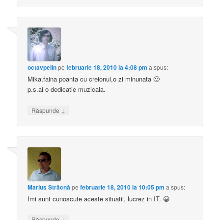
octavpelin
pe
februarie 18, 2010 la 4:08 pm
a spus:
Mika,faina poanta cu creionul,o zi minunata 🙂
p.s.ai o dedicatie muzicala.
↓
Răspunde
Marius Strâcnă
pe
februarie 18, 2010 la 10:05 pm
a spus:
Imi sunt cunoscute aceste situatii, lucrez in IT. 😀
↓
Răspunde