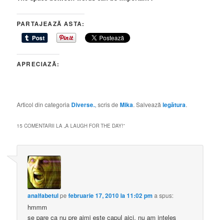
PARTAJEAZĂ ASTA:
APRECIAZĂ:
Articol din categoria
Diverse.
, scris de
Mika
. Salvează
legătura
.
15 COMENTARII LA „
A LAUGH FOR THE DAY!
”
analfabetul
pe
februarie 17, 2010 la 11:02 pm
a spus:
hmmm
se pare ca nu pre aimi este capul aici. nu am inteles