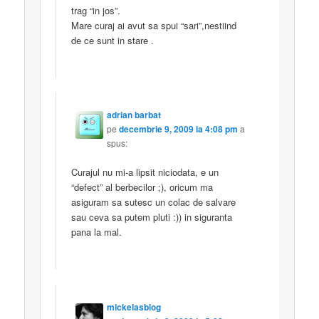
trag “in jos”.
Mare curaj ai avut sa spui “sari”,nestiind
de ce sunt in stare .
adrian barbat
pe
decembrie 9, 2009 la 4:08 pm
a
spus:
Curajul nu mi-a lipsit niciodata, e un
“defect” al berbecilor ;), oricum ma
asiguram sa sutesc un colac de salvare
sau ceva sa putem pluti :)) in siguranta
pana la mal.
mickelasblog