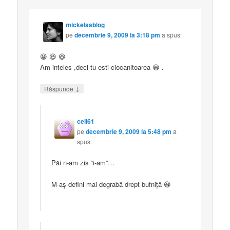
mickelasblog
pe
decembrie 9, 2009 la 3:18 pm
a spus:
😀 😆 😆
Am inteles ,deci tu esti ciocanitoarea 😀 .
↓
Răspunde
cell61
pe
decembrie 9, 2009 la 5:48 pm
a
spus:
Păi n-am zis “i-am”…
M-aş defini mai degrabă drept bufniţă 😀