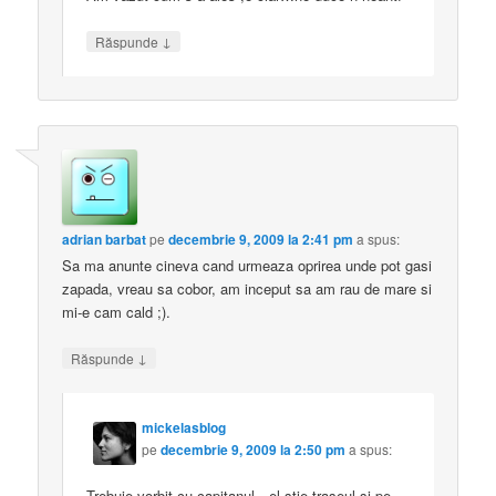
↓
Răspunde
adrian barbat
pe
decembrie 9, 2009 la 2:41 pm
a spus:
Sa ma anunte cineva cand urmeaza oprirea unde pot gasi
zapada, vreau sa cobor, am inceput sa am rau de mare si
mi-e cam cald ;).
↓
Răspunde
mickelasblog
pe
decembrie 9, 2009 la 2:50 pm
a spus:
Trebuie vorbit cu capitanul…el stie traseul si pe