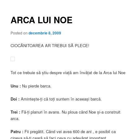
articole
ARCA LUI NOE
Posted on
decembrie 8, 2009
CIOCĂNITOAREA AR TREBUI SĂ PLECE!
Tot ce trebuie sǎ ştiu despre viaţǎ am învǎţat de la Arca lui Noe
Unu :
Nu pierde barca.
Doi :
Aminteşte-ţi cǎ toţi suntem în aceeaşi barcǎ.
Trei :
Fǎ-ţi planuri în avans. Nu ploua când Noe şi-a construit
arca.
Patru :
Fii pregǎtit. Când vei avea 600 de ani , e posibil ca
cineva sǎ-ţi cearǎ sǎ faci ceva cu adevǎrat important.