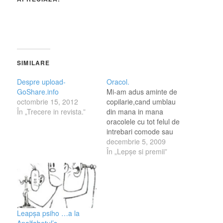
SIMILARE
Despre upload-
Oracol.
GoShare.info
Mi-am adus aminte de
octombrie 15, 2012
copilarie,cand umblau
În „Trecere in revista.”
din mana in mana
oracolele cu tot felul de
intrebari comode sau
incomode la acea vreme
decembrie 5, 2009
. Acum avand 29 de ani
În „Lepşe si premii”
...m-am gadit la 29 de
intrebari. 1. Aseara ai
iesit in oras? Nu! 2. Daca
ai iesit ,ce ai facut,daca
nu ...la…
Leapșa psiho …a la