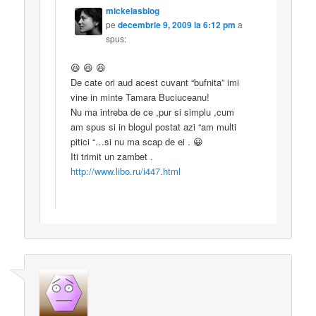
mickelasblog
pe
decembrie 9, 2009 la 6:12 pm
a
spus:
😆 😆 😆
De cate ori aud acest cuvant “bufnita” imi
vine in minte Tamara Buciuceanu!
Nu ma intreba de ce ,pur si simplu ,cum
am spus si in blogul postat azi “am multi
pitici “…si nu ma scap de ei . 😀
Iti trimit un zambet .
http://www.libo.ru/i447.html