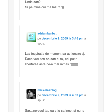
Unde sari?
Si pe mine cui ma lasi ? :((
adrian barbat
pe
decembrie 9, 2009 la 3:45 pm
a
spus:
Las inspiratia de moment sa actioneze ;).
Daca vrei poti sa sari si tu, cel putin
libertatea asta ne-a mai ramas :))))))).
mickelasblog
pe
decembrie 9, 2009 la 4:03 pm
a
spus:
Sar…norocul tau ca stiu sa innot si nu te