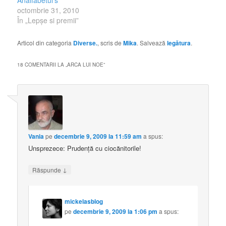
Analfabetul’s
octombrie 31, 2010
În „Lepşe si premii”
Articol din categoria
Diverse.
, scris de
Mika
. Salvează
legătura
.
18 COMENTARII LA „
ARCA LUI NOE
”
Vania
pe
decembrie 9, 2009 la 11:59 am
a spus:
Unsprezece: Prudenţă cu ciocănitorile!
↓
Răspunde
mickelasblog
pe
decembrie 9, 2009 la 1:06 pm
a spus: