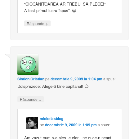
“CIOCĂNITOAREA AR TREBUI SĂ PLECE!”
A fost primul lucru “spus”. 😀
↓
Răspunde
Simion Cristian
pe
decembrie 9, 2009 la 1:04 pm
a spus:
Doisprezece: Alege-ti bine capitanul! 😉
↓
Răspunde
mickelasblog
pe
decembrie 9, 2009 la 1:09 pm
a spus:
Am vazut cum s-a ales ,e clar…ne duce-n neant!