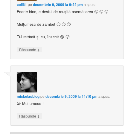
cell61
pe
decembrie 9, 2009 la 9:44 pm
a spus:
Foarte bine, e destul de reușită asemănarea 🙂 🙂 🙂
Mulțumesc de zâmbet 🙂 🙂 🙂
Ți-l retrimit și eu, înzecit 😛 🙂
↓
Răspunde
mickelasblog
pe
decembrie 9, 2009 la 11:10 pm
a spus:
😀 Multumesc !
↓
Răspunde