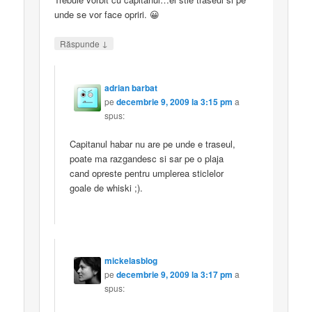
unde se vor face opriri. 😀
↓
Răspunde
adrian barbat
pe
decembrie 9, 2009 la 3:15 pm
a
spus:
Capitanul habar nu are pe unde e traseul,
poate ma razgandesc si sar pe o plaja
cand opreste pentru umplerea sticlelor
goale de whiski ;).
mickelasblog
pe
decembrie 9, 2009 la 3:17 pm
a
spus: