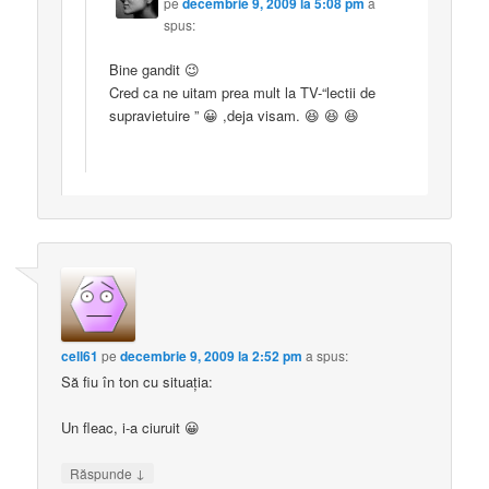
pe
decembrie 9, 2009 la 5:08 pm
a
spus:
Bine gandit 😉
Cred ca ne uitam prea mult la TV-“lectii de
supravietuire ” 😀 ,deja visam. 😆 😆 😆
cell61
pe
decembrie 9, 2009 la 2:52 pm
a spus:
Să fiu în ton cu situaţia:
Un fleac, i-a ciuruit 😀
↓
Răspunde