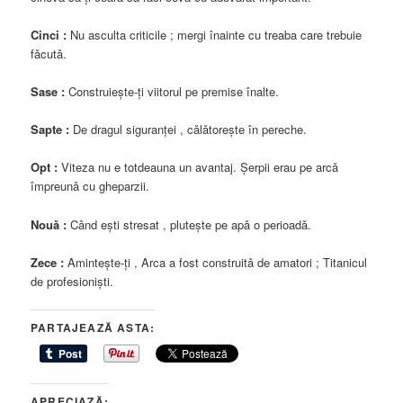
Cinci :
Nu asculta criticile ; mergi înainte cu treaba care trebuie
fǎcutǎ.
Sase :
Construieşte-ţi viitorul pe premise înalte.
Sapte :
De dragul siguranţei , cǎlǎtoreşte în pereche.
Opt :
Viteza nu e totdeauna un avantaj. Şerpii erau pe arcǎ
împreunǎ cu gheparzii.
Nouǎ :
Când eşti stresat , pluteşte pe apǎ o perioadǎ.
Zece :
Aminteşte-ţi , Arca a fost construitǎ de amatori ; Titanicul
de profesionişti.
PARTAJEAZĂ ASTA:
APRECIAZĂ: