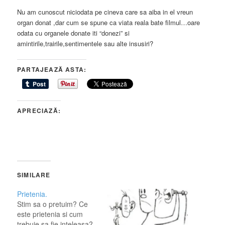
Nu am cunoscut niciodata pe cineva care sa aiba in el vreun
organ donat ,dar cum se spune ca viata reala bate filmul…oare
odata cu organele donate iti “donezi” si
amintirile,trairile,sentimentele sau alte insusiri?
PARTAJEAZĂ ASTA:
APRECIAZĂ:
SIMILARE
Prietenia.
Stim sa o pretuim? Ce
este prietenia si cum
trebuie sa fie inteleasa?