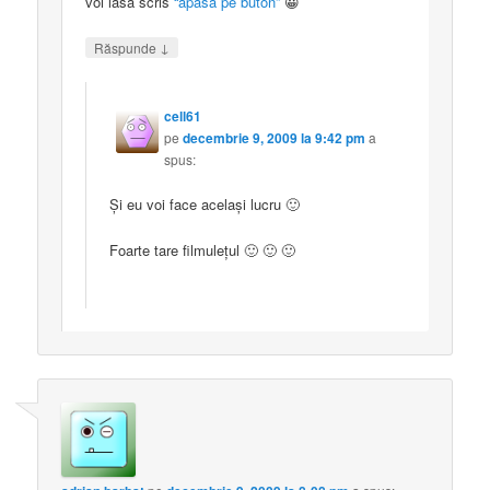
voi lasa scris
“apasa pe buton”
😀
↓
Răspunde
cell61
pe
decembrie 9, 2009 la 9:42 pm
a
spus:
Și eu voi face același lucru 🙂
Foarte tare filmulețul 🙂 🙂 🙂