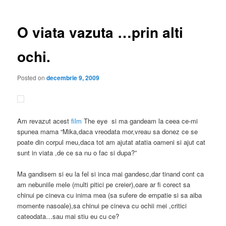
articole
O viata vazuta …prin alti
ochi.
Posted on
decembrie 9, 2009
Am revazut acest
film
The eye si ma gandeam la ceea ce-mi
spunea mama “Mika,daca vreodata mor,vreau sa donez ce se
poate din corpul meu,daca tot am ajutat atatia oameni si ajut cat
sunt in viata ,de ce sa nu o fac si dupa?”
Ma gandisem si eu la fel si inca mai gandesc,dar tinand cont ca
am nebuniile mele (multi pitici pe creier),oare ar fi corect sa
chinui pe cineva cu inima mea (sa sufere de empatie si sa aiba
momente nasoale),sa chinui pe cineva cu ochii mei ,critici
cateodata…sau mai stiu eu cu ce?