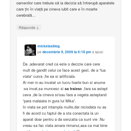
oamenilor care trebuie să ia decizia să întrerupă aparatele
care ţin în viaţă pe cineva iubit care e în moarte
cerebrală…
↓
Răspunde
mickelasblog
pe
decembrie 9, 2009 la 6:18 pm
a spus:
Da ,adevarat cred ca este o decizie care cere
mult de gandit celui ce face acest gest, de a “lua
viata” cuiva ,fie ea si artificiala.
Ai mei m-au invatat un lucru foarte bun si anume
:sa invat,sa muncesc si
sa traiesc
,fara sa astept
ceva ,de la cineva si/sau fara a vegeta asteptand
“para malaiata in gura lui Mika”.
In viata se pot intampla multe,dar niciodata nu as
fi de acord cu faptul de a sta conectata la un
aparat doar pentru a da senzatia ca sunt vie .Nu
vreau sa fac viata amara nimanui,asa ca mai bine