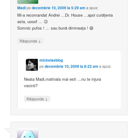
Madi
pe
decembrie 10, 2009 la 5:29 am
a spus:
Mi-a recomandat Andrei …Dr. House …apoi curăţenia
asta, uooof … 😉
Somnic pufos ! … sau bună dimineaţa ! 😆
↓
Răspunde
mickelasblog
pe
decembrie 10, 2009 la 8:22 am
a spus:
Neata Madi,matinala mai esti …nu te injura
vecinii?
↓
Răspunde