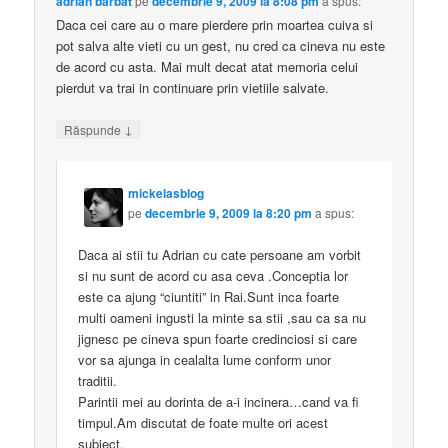
adrian barbat
pe
decembrie 9, 2009 la 8:08 pm
a spus:
Daca cei care au o mare pierdere prin moartea cuiva si
pot salva alte vieti cu un gest, nu cred ca cineva nu este
de acord cu asta. Mai mult decat atat memoria celui
pierdut va trai in continuare prin vietiile salvate.
↓
Răspunde
mickelasblog
pe
decembrie 9, 2009 la 8:20 pm
a spus:
Daca ai stii tu Adrian cu cate persoane am vorbit
si nu sunt de acord cu asa ceva .Conceptia lor
este ca ajung “ciuntiti” in Rai.Sunt inca foarte
multi oameni ingusti la minte sa stii ,sau ca sa nu
jignesc pe cineva spun foarte credinciosi si care
vor sa ajunga in cealalta lume conform unor
traditii.
Parintii mei au dorinta de a-i incinera…cand va fi
timpul.Am discutat de foate multe ori acest
subiect.