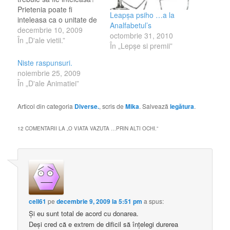
Prietenia poate fi
Leapșa psiho …a la
inteleasa ca o unitate de
Analfabetul’s
sentimente, simpatii, idei
decembrie 10, 2009
octombrie 31, 2010
comune sau mai putin
În „D'ale vietii.”
În „Lepşe si premii”
comune, de principii prin
care se apropie doua
Niste raspunsuri.
sau mai multe persoane.
noiembrie 25, 2009
Prietenia poate fi
În „D'ale Animatiei”
inteleasa ca o profunda
apropiere sufleteasca
Articol din categoria
Diverse.
, scris de
Mika
. Salvează
legătura
.
.Oricine…
12 COMENTARII LA „
O VIATA VAZUTA …PRIN ALTI OCHI.
”
cell61
pe
decembrie 9, 2009 la 5:51 pm
a spus:
Şi eu sunt total de acord cu donarea.
Deşi cred că e extrem de dificil să înţelegi durerea