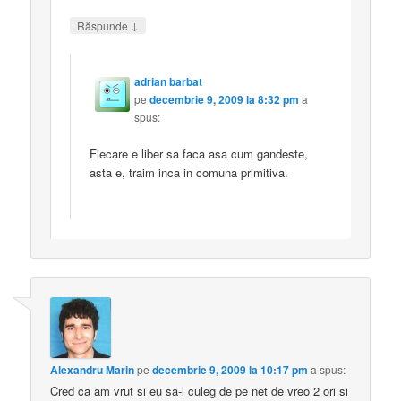
↓
Răspunde
adrian barbat
pe
decembrie 9, 2009 la 8:32 pm
a
spus:
Fiecare e liber sa faca asa cum gandeste,
asta e, traim inca in comuna primitiva.
Alexandru Marin
pe
decembrie 9, 2009 la 10:17 pm
a spus:
Cred ca am vrut si eu sa-l culeg de pe net de vreo 2 ori si