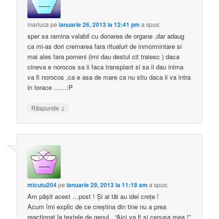
mariuca
pe
ianuarie 26, 2013 la 12:41 pm
a spus:
sper sa ramina valabil cu donarea de organe ,dar adaug
ca mi-as dori cremarea fara ritualuri de inmormintare si
mai ales fara pomeni (imi dau destul cit traiesc ) daca
cineva e norocos sa ii faca transplant si sa ii dau inima
va fi norocos ,ca e asa de mare ca nu stiu daca ii va intra
in torace ……:P
↓
Răspunde
micutu204
pe
ianuarie 29, 2013 la 11:18 am
a spus:
Am păşit acest …post ! Şi ai tăi au idei creţe !
Acum îmi explic de ce creştina din tine nu a prea
reacţionat la textele de genul , “Aici va fi şi cenuşa mea !”