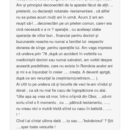
Am şi principiul deconectării de la aparate făcut de alţii …
prieteniii, cu declaraţii notariale -testamentare , că altfel
nu se putea acum mulţi ani în urmă. Acum 2 ani am
reuşit să-l …deconectăm pe un prieten comun, care-i era
cică necesară o a nr 7 operaţie , cu aceleaşi slabe
speranţe de viitor bun , financiar pentru doctori şi
buzunarele noastre-nu numai a familiei lui- respectiv
donarea de sînge ,pentru operaţiile lui. Am vaga impresie
că undeva prin ’78 ,după un accident în vorbirile cu
mediciniştii doctori sau numai salvatori, am vorbit despre
această posibilitate, care nu exista în România acelor ani
şi mi s-a înşurubat în creier …. creaţa. A devenit aprigă,
după ce am renunţat la creştinism(cretinism…. ).
Ai citit tu pe undeva că şi locurile de veci le-am vîndut şi
donat , ca să nu mai fie cazu de îngropăciune cu alai.
“Uite aşa aş vrea să mor, într-o crîşmă din Obor, …să-mi
scriu cînd o fi momentu , cu ….pălincă testamentu, ….,
nu vreau nici o mutră tristă stînd cu nasu în batistă , …..
! ”
Cînd l-ai cîntat ultima dată ….tu sau ….”bolnăviorul” ? Ştii
….sper toate versurile !