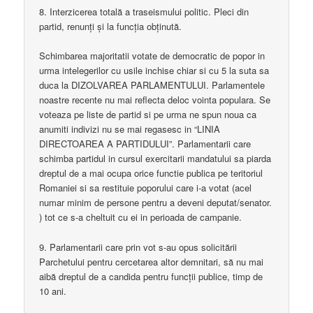
8. Interzicerea totală a traseismului politic. Pleci din
partid, renunți și la funcția obținută.
Schimbarea majoritatii votate de democratic de popor in
urma intelegerilor cu usile inchise chiar si cu 5 la suta sa
duca la DIZOLVAREA PARLAMENTULUI. Parlamentele
noastre recente nu mai reflecta deloc vointa populara. Se
voteaza pe liste de partid si pe urma ne spun noua ca
anumiti indivizi nu se mai regasesc in “LINIA
DIRECTOAREA A PARTIDULUI”. Parlamentarii care
schimba partidul in cursul exercitarii mandatului sa piarda
dreptul de a mai ocupa orice functie publica pe teritoriul
Romaniei si sa restituie poporului care i-a votat (acel
numar minim de persone pentru a deveni deputat/senator.
) tot ce s-a cheltuit cu ei in perioada de campanie.
9. Parlamentarii care prin vot s-au opus solicitării
Parchetului pentru cercetarea altor demnitari, să nu mai
aibă dreptul de a candida pentru funcții publice, timp de
10 ani.