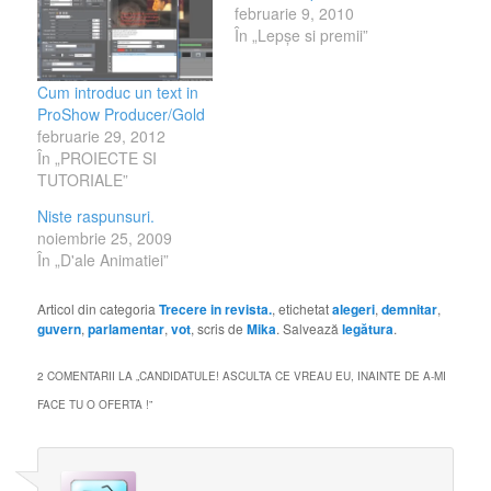
februarie 9, 2010
În „Lepşe si premii”
Cum introduc un text in
ProShow Producer/Gold
februarie 29, 2012
În „PROIECTE SI
TUTORIALE”
Niste raspunsuri.
noiembrie 25, 2009
În „D'ale Animatiei”
Articol din categoria
Trecere in revista.
, etichetat
alegeri
,
demnitar
,
guvern
,
parlamentar
,
vot
, scris de
Mika
. Salvează
legătura
.
2 COMENTARII LA „
CANDIDATULE! ASCULTA CE VREAU EU, INAINTE DE A-MI
FACE TU O OFERTA !
”