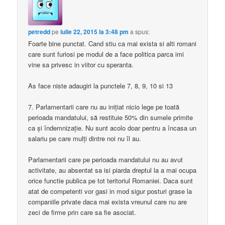
petredd
pe
iulie 22, 2015 la 3:48 pm
a spus:
Foarte bine punctat. Cand stiu ca mai exista si alti romani
care sunt furiosi pe modul de a face politica parca imi
vine sa privesc in viitor cu speranta.
As face niste adaugiri la punctele 7, 8, 9, 10 si 13
7. Parlamentarii care nu au inițiat nicio lege pe toată
perioada mandatului, să restituie 50% din sumele primite
ca și îndemnizație. Nu sunt acolo doar pentru a încasa un
salariu pe care mulți dintre noi nu îl au.
Parlamentarii care pe perioada mandatului nu au avut
activitate, au absentat sa isi piarda dreptul la a mai ocupa
orice functie publica pe tot teritoriul Romaniei. Daca sunt
atat de competenti vor gasi in mod sigur posturi grase la
companiile private daca mai exista vreunul care nu are
zeci de firme prin care sa fie asociat.