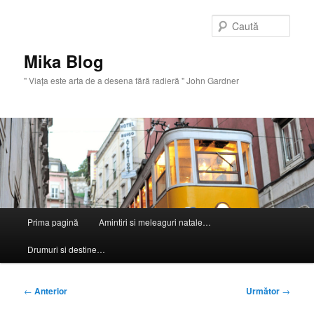
Sari
la
Caută
conținutul
principal
Mika Blog
" Viaţa este arta de a desena fără radieră " John Gardner
Meniu
Prima pagină
Amintiri si meleaguri natale…
principal
Drumuri si destine…
Navigare
←
Anterior
Următor
→
în