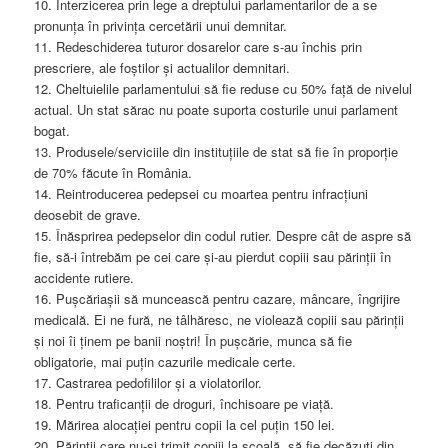
10. Interzicerea prin lege a dreptului parlamentarilor de a se
pronunța în privința cercetării unui demnitar.
11. Redeschiderea tuturor dosarelor care s-au închis prin
prescriere, ale foștilor și actualilor demnitari.
12. Cheltuielile parlamentului să fie reduse cu 50% față de nivelul
actual. Un stat sărac nu poate suporta costurile unui parlament
bogat.
13. Produsele/serviciile din instituțiile de stat să fie în proporție
de 70% făcute în România.
14. Reintroducerea pedepsei cu moartea pentru infracțiuni
deosebit de grave.
15. Înăsprirea pedepselor din codul rutier. Despre cât de aspre să
fie, să-i întrebăm pe cei care și-au pierdut copiii sau părinții în
accidente rutiere.
16. Pușcăriașii să muncească pentru cazare, mâncare, îngrijire
medicală. Ei ne fură, ne tâlhăresc, ne violează copiii sau părinții
și noi îi ținem pe banii noștri! În pușcărie, munca să fie
obligatorie, mai puțin cazurile medicale certe.
17. Castrarea pedofililor și a violatorilor.
18. Pentru traficanții de droguri, închisoare pe viață.
19. Mărirea alocației pentru copii la cel puțin 150 lei.
20. Părinții care nu-și trimit copiii la școală, să fie decăzuți din