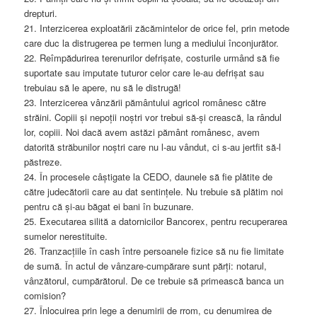
drepturi.
21. Interzicerea exploatării zăcămintelor de orice fel, prin metode
care duc la distrugerea pe termen lung a mediului înconjurător.
22. Reîmpădurirea terenurilor defrișate, costurile urmând să fie
suportate sau imputate tuturor celor care le-au defrișat sau
trebuiau să le apere, nu să le distrugă!
23. Interzicerea vânzării pământului agricol românesc către
străini. Copiii și nepoții noștri vor trebui să-și crească, la rândul
lor, copiii. Noi dacă avem astăzi pământ românesc, avem
datorită străbunilor noștri care nu l-au vândut, ci s-au jertfit să-l
păstreze.
24. În procesele câștigate la CEDO, daunele să fie plătite de
către judecătorii care au dat sentințele. Nu trebuie să plătim noi
pentru că și-au băgat ei bani în buzunare.
25. Executarea silită a datornicilor Bancorex, pentru recuperarea
sumelor nerestituite.
26. Tranzacțiile în cash între persoanele fizice să nu fie limitate
de sumă. În actul de vânzare-cumpărare sunt părți: notarul,
vânzătorul, cumpărătorul. De ce trebuie să primească banca un
comision?
27. Înlocuirea prin lege a denumirii de rrom, cu denumirea de