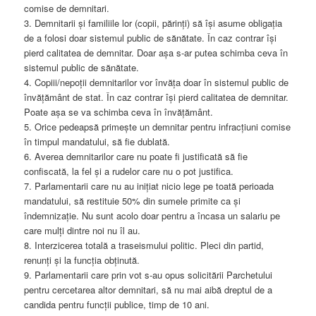
comise de demnitari.
3. Demnitarii și familiile lor (copii, părinți) să își asume obligația
de a folosi doar sistemul public de sănătate. În caz contrar își
pierd calitatea de demnitar. Doar așa s-ar putea schimba ceva în
sistemul public de sănătate.
4. Copiii/nepoții demnitarilor vor învăța doar în sistemul public de
învățământ de stat. În caz contrar își pierd calitatea de demnitar.
Poate așa se va schimba ceva în învățământ.
5. Orice pedeapsă primește un demnitar pentru infracțiuni comise
în timpul mandatului, să fie dublată.
6. Averea demnitarilor care nu poate fi justificată să fie
confiscată, la fel și a rudelor care nu o pot justifica.
7. Parlamentarii care nu au inițiat nicio lege pe toată perioada
mandatului, să restituie 50% din sumele primite ca și
îndemnizație. Nu sunt acolo doar pentru a încasa un salariu pe
care mulți dintre noi nu îl au.
8. Interzicerea totală a traseismului politic. Pleci din partid,
renunți și la funcția obținută.
9. Parlamentarii care prin vot s-au opus solicitării Parchetului
pentru cercetarea altor demnitari, să nu mai aibă dreptul de a
candida pentru funcții publice, timp de 10 ani.