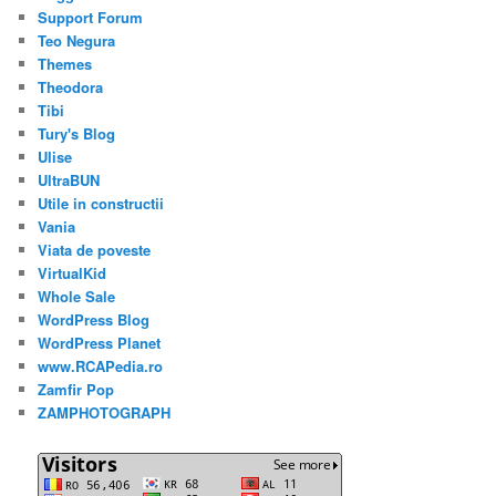
Support Forum
Teo Negura
Themes
Theodora
Tibi
Tury's Blog
Ulise
UltraBUN
Utile in constructii
Vania
Viata de poveste
VirtualKid
Whole Sale
WordPress Blog
WordPress Planet
www.RCAPedia.ro
Zamfir Pop
ZAMPHOTOGRAPH