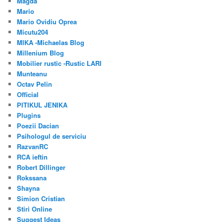
Magda
Mario
Mario Ovidiu Oprea
Micutu204
MIKA -Michaelas Blog
Millenium Blog
Mobilier rustic -Rustic LARI
Munteanu
Octav Pelin
Official
PITIKUL JENIKA
Plugins
Poezii Dacian
Psihologul de serviciu
RazvanRC
RCA ieftin
Robert Dillinger
Rokssana
Shayna
Simion Cristian
Stiri Online
Suggest Ideas