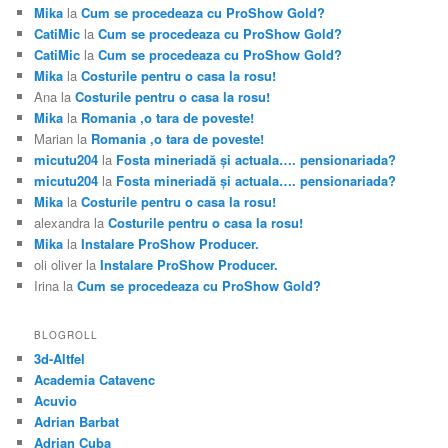
Mika
la
Cum se procedeaza cu ProShow Gold?
CatiMic
la
Cum se procedeaza cu ProShow Gold?
CatiMic
la
Cum se procedeaza cu ProShow Gold?
Mika
la
Costurile pentru o casa la rosu!
Ana
la
Costurile pentru o casa la rosu!
Mika
la
Romania ,o tara de poveste!
Marian
la
Romania ,o tara de poveste!
micutu204
la
Fosta mineriadă şi actuala…. pensionariada?
micutu204
la
Fosta mineriadă şi actuala…. pensionariada?
Mika
la
Costurile pentru o casa la rosu!
alexandra
la
Costurile pentru o casa la rosu!
Mika
la
Instalare ProShow Producer.
oli oliver
la
Instalare ProShow Producer.
Irina
la
Cum se procedeaza cu ProShow Gold?
BLOGROLL
3d-Altfel
Academia Catavenc
Acuvio
Adrian Barbat
Adrian Cuba