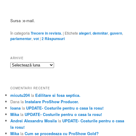
Sursa :e-mail.
În categoria
Trecere in revista.
|
Etichete
alegeri
,
demnitar
,
guvern
,
parlamentar
,
vot
|
2
Răspunsuri
ARHIVE
Arhive
COMENTARII RECENTE
micutu204
la
Edilitare si fosa septica.
Dana
la
Instalare ProShow Producer.
Ioana
la
UPDATE- Costurile pentru o casa la rosu!
Mika
la
UPDATE- Costurile pentru o casa la rosu!
Andrei Alexandru Mosila
la
UPDATE- Costurile pentru o casa
la rosu!
Mika
la
Cum se procedeaza cu ProShow Gold?