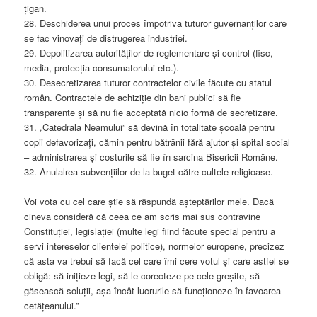
țigan.
28. Deschiderea unui proces împotriva tuturor guvernanților care
se fac vinovați de distrugerea industriei.
29. Depolitizarea autorităților de reglementare și control (fisc,
media, protecția consumatorului etc.).
30. Desecretizarea tuturor contractelor civile făcute cu statul
român. Contractele de achiziție din bani publici să fie
transparente și să nu fie acceptată nicio formă de secretizare.
31. „Catedrala Neamului” să devină în totalitate școală pentru
copii defavorizați, cămin pentru bătrânii fără ajutor și spital social
– administrarea și costurile să fie în sarcina Bisericii Române.
32. Anulalrea subvențiilor de la buget către cultele religioase.
Voi vota cu cel care știe să răspundă așteptărilor mele. Dacă
cineva consideră că ceea ce am scris mai sus contravine
Constituției, legislației (multe legi fiind făcute special pentru a
servi intereselor clientelei politice), normelor europene, precizez
că asta va trebui să facă cel care îmi cere votul și care astfel se
obligă: să inițieze legi, să le corecteze pe cele greșite, să
găsească soluții, așa încât lucrurile să funcționeze în favoarea
cetățeanului.”