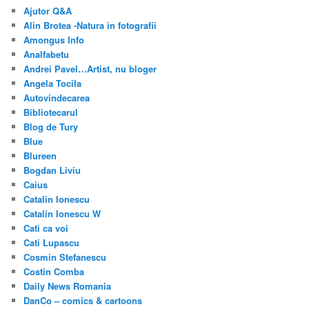
Ajutor Q&A
Alin Brotea -Natura in fotografii
Amongus Info
Analfabetu
Andrei Pavel…Artist, nu bloger
Angela Tocila
Autovindecarea
Bibliotecarul
Blog de Tury
Blue
Blureen
Bogdan Liviu
Caius
Catalin Ionescu
Catalin Ionescu W
Cati ca voi
Cati Lupascu
Cosmin Stefanescu
Costin Comba
Daily News Romania
DanCo – comics & cartoons