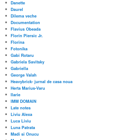
Danette
Daurel
Dilema veche
Documentation
Flavius Obeada
Florin Piersic Jr.
Florina
Fotonika
Gabi Rotaru
Gabriela Savitsky
Gabriella
George Valah
Heavybrick- jurnal de casa noua
Herta Marius-Varu
Ilarie
IMM DOMAIN
Late notes
Liviu Alexa
Luca Liviu
Luna Patrata
Madi si Onucu