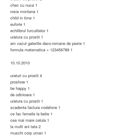
chec cu nuca 1
rosia montana 1
child in time 1
euforie 1
echilibrul furculitelor 1
uratura cu prostii 1
am vazut galeriile daco-romane de peste 1
formula matematica = 123456789 1
10.10.2010
uraturi cu prostii 4
proshow 1
be happy 1
de odinioara 1
uratura cu prostii 1
scadenta factura vodafone 1
ce fac femeile la betie 1
cea mai mare celula 1
la multi ani tata 2
muschi corp uman 1