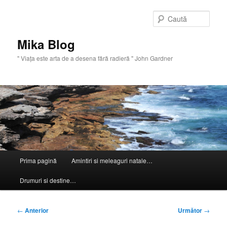
Sari
la
Caută
conținutul
principal
Mika Blog
" Viaţa este arta de a desena fără radieră " John Gardner
Meniu
Prima pagină
Amintiri si meleaguri natale…
principal
Drumuri si destine…
Navigare
←
Anterior
Următor
→
în