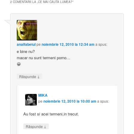
2 COMENTARII LA „
CE MAI CAUTA LUMEA?
”
analfabetul
pe
noiembrie 12, 2010 la 12:34 am
a spus:
e bine nu?
macar nu sunt termeni porno…
😀
↓
Răspunde
MIKA
pe
noiembrie 12, 2010 la 10:00 am
a spus:
Au fost si acei termeni,in trecut.
↓
Răspunde