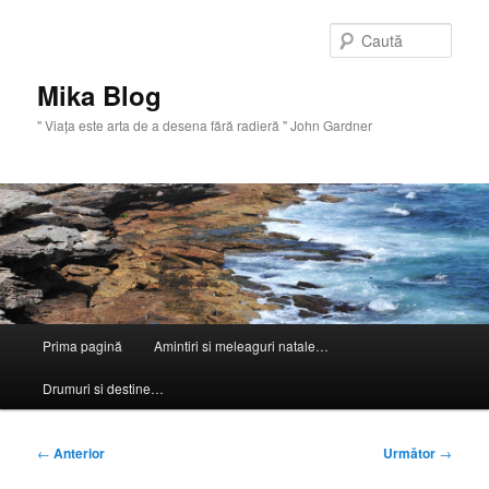
Sari
la
Caută
conținutul
principal
Mika Blog
" Viaţa este arta de a desena fără radieră " John Gardner
Meniu
Prima pagină
Amintiri si meleaguri natale…
principal
Drumuri si destine…
Navigare
←
Anterior
Următor
→
în