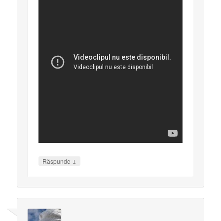
↓
Răspunde