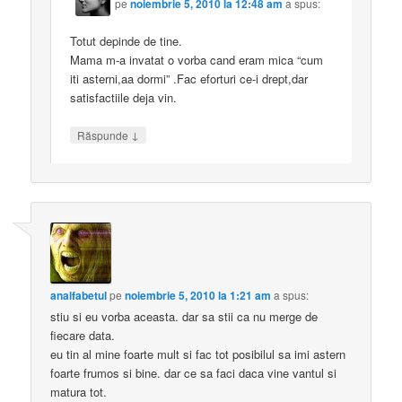
pe
noiembrie 5, 2010 la 12:48 am
a spus:
Totut depinde de tine.
Mama m-a invatat o vorba cand eram mica “cum
iti asterni,aa dormi” .Fac eforturi ce-i drept,dar
satisfactiile deja vin.
↓
Răspunde
analfabetul
pe
noiembrie 5, 2010 la 1:21 am
a spus:
stiu si eu vorba aceasta. dar sa stii ca nu merge de
fiecare data.
eu tin al mine foarte mult si fac tot posibilul sa imi astern
foarte frumos si bine. dar ce sa faci daca vine vantul si
matura tot.