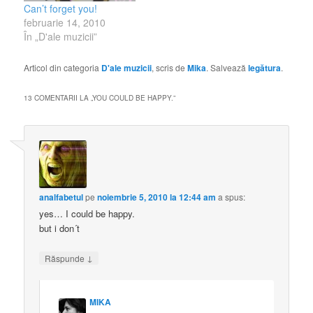
Can’t forget you!
februarie 14, 2010
În „D'ale muzicii”
Articol din categoria
D'ale muzicii
, scris de
Mika
. Salvează
legătura
.
13 COMENTARII LA „
YOU COULD BE HAPPY.
”
analfabetul
pe
noiembrie 5, 2010 la 12:44 am
a spus:
yes… I could be happy.
but i don´t
↓
Răspunde
MIKA