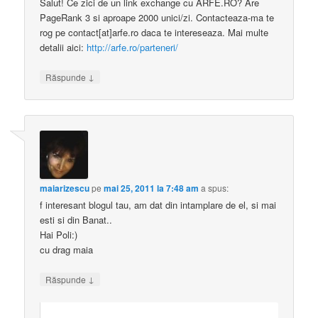
Salut! Ce zici de un link exchange cu ARFE.RO? Are
PageRank 3 si aproape 2000 unici/zi. Contacteaza-ma te
rog pe contact[at]arfe.ro daca te intereseaza. Mai multe
detalii aici:
http://arfe.ro/parteneri/
↓
Răspunde
maiarizescu
pe
mai 25, 2011 la 7:48 am
a spus:
f interesant blogul tau, am dat din intamplare de el, si mai
esti si din Banat..
Hai Poli:)
cu drag maia
↓
Răspunde