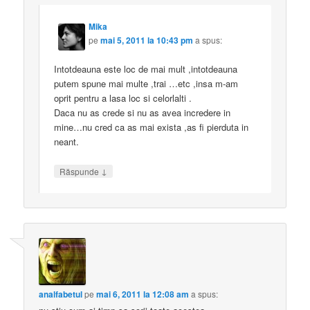
Mika
pe
mai 5, 2011 la 10:43 pm
a spus:
Intotdeauna este loc de mai mult ,intotdeauna
putem spune mai multe ,trai …etc ,insa m-am
oprit pentru a lasa loc si celorlalti .
Daca nu as crede si nu as avea incredere in
mine…nu cred ca as mai exista ,as fi pierduta in
neant.
↓
Răspunde
analfabetul
pe
mai 6, 2011 la 12:08 am
a spus: