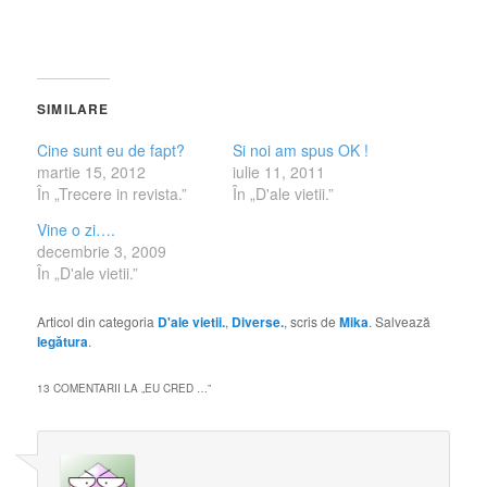
SIMILARE
Cine sunt eu de fapt?
Si noi am spus OK !
martie 15, 2012
iulie 11, 2011
În „Trecere in revista.”
În „D'ale vietii.”
Vine o zi….
decembrie 3, 2009
În „D'ale vietii.”
Articol din categoria
D'ale vietii.
,
Diverse.
, scris de
Mika
. Salvează
legătura
.
13 COMENTARII LA „
EU CRED …
”