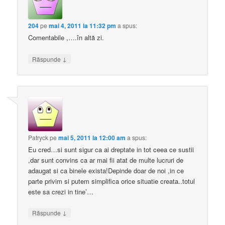
204
pe
mai 4, 2011 la 11:32 pm
a spus:
Comentabile ,….în altă zi.
↓
Răspunde
Patryck
pe
mai 5, 2011 la 12:00 am
a spus:
Eu cred…si sunt sigur ca ai dreptate in tot ceea ce sustii
,dar sunt convins ca ar mai fii atat de multe lucruri de
adaugat si ca binele exista!Depinde doar de noi ,in ce
parte privim si putem simplifica orice situatie creata..totul
este sa crezi in tine’…
↓
Răspunde