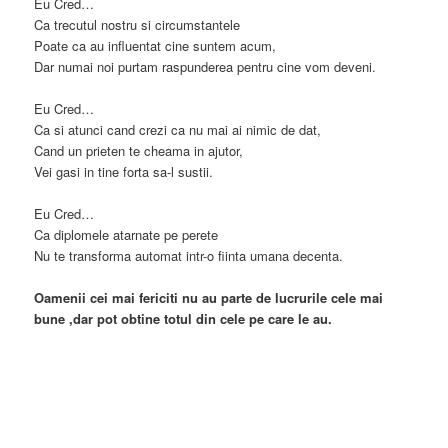
Eu Cred…
Ca trecutul nostru si circumstantele
Poate ca au influentat cine suntem acum,
Dar numai noi purtam raspunderea pentru cine vom deveni.
Eu Cred…
Ca si atunci cand crezi ca nu mai ai nimic de dat,
Cand un prieten te cheama in ajutor,
Vei gasi in tine forta sa-l sustii.
Eu Cred…
Ca diplomele atarnate pe perete
Nu te transforma automat intr-o fiinta umana decenta.
Oamenii cei mai fericiti nu au parte d
e lucrurile cele mai
bune ,d
ar pot obtine totul din cele pe care le au.