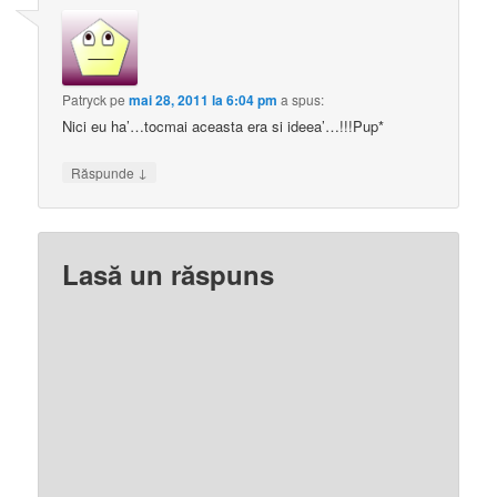
Patryck
pe
mai 28, 2011 la 6:04 pm
a spus:
Nici eu ha’…tocmai aceasta era si ideea’…!!!Pup*
↓
Răspunde
Lasă un răspuns