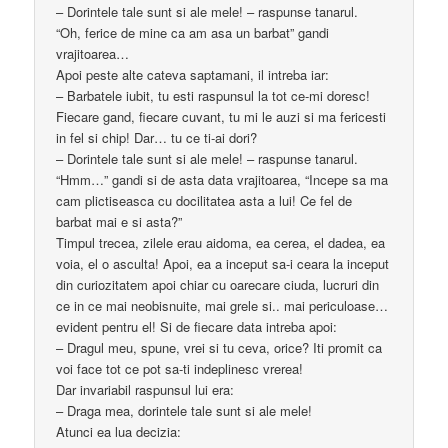
– Dorintele tale sunt si ale mele! – raspunse tanarul.
“Oh, ferice de mine ca am asa un barbat” gandi
vrajitoarea…
Apoi peste alte cateva saptamani, il intreba iar:
– Barbatele iubit, tu esti raspunsul la tot ce-mi doresc!
Fiecare gand, fiecare cuvant, tu mi le auzi si ma fericesti
in fel si chip! Dar… tu ce ti-ai dori?
– Dorintele tale sunt si ale mele! – raspunse tanarul.
“Hmm…” gandi si de asta data vrajitoarea, “Incepe sa ma
cam plictiseasca cu docilitatea asta a lui! Ce fel de
barbat mai e si asta?”
Timpul trecea, zilele erau aidoma, ea cerea, el dadea, ea
voia, el o asculta! Apoi, ea a inceput sa-i ceara la inceput
din curiozitatem apoi chiar cu oarecare ciuda, lucruri din
ce in ce mai neobisnuite, mai grele si.. mai periculoase…
evident pentru el! Si de fiecare data intreba apoi:
– Dragul meu, spune, vrei si tu ceva, orice? Iti promit ca
voi face tot ce pot sa-ti indeplinesc vrerea!
Dar invariabil raspunsul lui era:
– Draga mea, dorintele tale sunt si ale mele!
Atunci ea lua decizia: