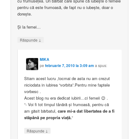
cu frumuseţea. Un bărbat care spune că iubeşte o femeie
pentru că este frumoasă, de fapt nu o iubeşte, doar o
doreşte.
Şi la femei…
↓
Răspunde
MIKA
pe
februarie 7, 2010 la 3:09 am
a spus:
Stiam acest lucru ,tocmai de asta nu am crezut
niciodata in iubirea “vorbita”.Pentru mine faptele
vorbesc .
Acest blog nu era dedicat iubirii…ci femeii 😉 .
“- Voi fi tot timpul tânără şi frumoasă, pentru că
am găsit bărbatul,
care mi-a dat libertatea de a fi
stăpână pe propria viaţă.
“
↓
Răspunde