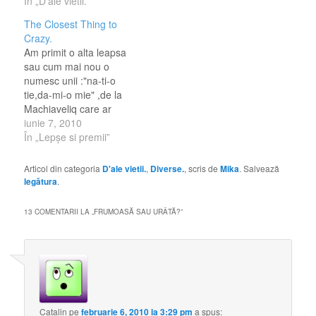
femeie la dispozitia
În „D'ale vietii.”
lor,eventual doar mama
The Closest Thing to
copiilor lui . Saptamana
Crazy.
trecuta am fost la niste
Am primit o alta leapsa
cunostinte (la ea mai
sau cum mai nou o
degraba ca pe…
numesc unii :"na-ti-o
tie,da-mi-o mie" ,de la
Machiaveliq care ar
consta in urmatoarele
iunie 7, 2010
intrebari: 1. Cât de des
În „Lepşe si premii”
te enervezi? RAR, dar si
cand ma enervez ,pot
Articol din categoria
D'ale vietii.
,
Diverse.
, scris de
Mika
. Salvează
iesii si scantei.Sunt
legătura
.
momente cand numai
cand vad o persoana
13 COMENTARII LA „
FRUMOASĂ SAU URÂTĂ?
”
,imi poate induce…
Catalin
pe
februarie 6, 2010 la 3:29 pm
a spus: