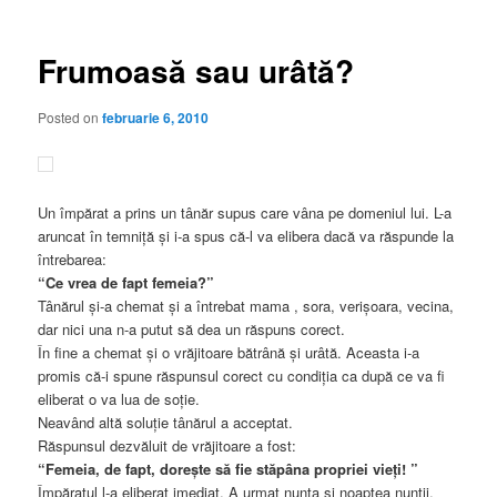
articole
Frumoasă sau urâtă?
Posted on
februarie 6, 2010
Un împărat a prins un tânăr supus care vâna pe domeniul lui. L-a
aruncat în temniţă şi i-a spus că-l va elibera dacă va răspunde la
întrebarea:
“Ce vrea de fapt femeia?”
Tânărul şi-a chemat şi a întrebat mama , sora, verişoara, vecina,
dar nici una n-a putut să dea un răspuns corect.
În fine a chemat şi o vrăjitoare bătrână şi urâtă. Aceasta i-a
promis că-i spune răspunsul corect cu condiţia ca după ce va fi
eliberat o va lua de soţie.
Neavând altă soluţie tânărul a acceptat.
Răspunsul dezvăluit de vrăjitoare a fost:
“Femeia, de fapt, doreşte să fie stăpâna propriei vieţi! ”
Împăratul l-a eliberat imediat. A urmat nunta şi noaptea nunţii.