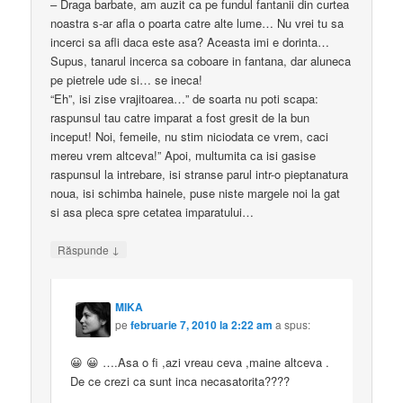
– Draga barbate, am auzit ca pe fundul fantanii din curtea
noastra s-ar afla o poarta catre alte lume… Nu vrei tu sa
incerci sa afli daca este asa? Aceasta imi e dorinta…
Supus, tanarul incerca sa coboare in fantana, dar aluneca
pe pietrele ude si… se ineca!
“Eh”, isi zise vrajitoarea…” de soarta nu poti scapa:
raspunsul tau catre imparat a fost gresit de la bun
inceput! Noi, femeile, nu stim niciodata ce vrem, caci
mereu vrem altceva!” Apoi, multumita ca isi gasise
raspunsul la intrebare, isi stranse parul intr-o pieptanatura
noua, isi schimba hainele, puse niste margele noi la gat
si asa pleca spre cetatea imparatului…
↓
Răspunde
MIKA
pe
februarie 7, 2010 la 2:22 am
a spus:
😀 😀 ….Asa o fi ,azi vreau ceva ,maine altceva .
De ce crezi ca sunt inca necasatorita????