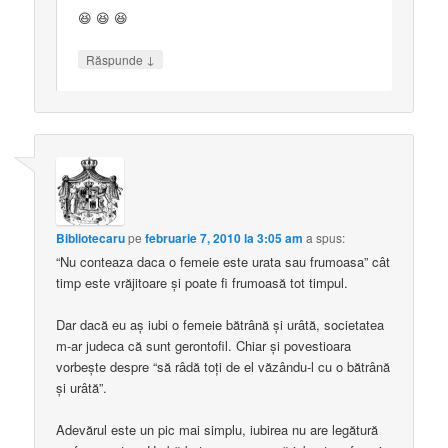
😆 😆 😆
↓
Răspunde
Bibliotecaru
pe
februarie 7, 2010 la 3:05 am
a spus:
“Nu conteaza daca o femeie este urata sau frumoasa” cât
timp este vrăjitoare şi poate fi frumoasă tot timpul.
Dar dacă eu aş iubi o femeie bătrână şi urâtă, societatea
m-ar judeca că sunt gerontofil. Chiar şi povestioara
vorbeşte despre “să râdă toţi de el văzându-l cu o bătrână
şi urâtă”.
Adevărul este un pic mai simplu, iubirea nu are legătură