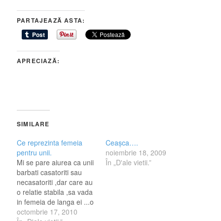
PARTAJEAZĂ ASTA:
APRECIAZĂ:
SIMILARE
Ce reprezinta femeia
Ceaşca….
pentru unii.
noiembrie 18, 2009
Mi se pare aiurea ca unii
În „D'ale vietii.”
barbati casatoriti sau
necasatoriti ,dar care au
o relatie stabila ,sa vada
in femeia de langa ei ...o
simpla gaura ,o sluga,o
octombrie 17, 2010