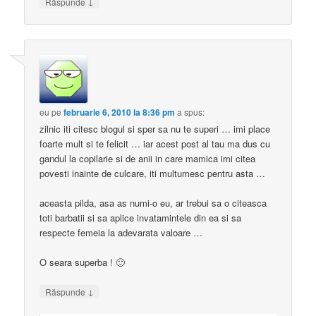
↓
Răspunde
eu
pe
februarie 6, 2010 la 8:36 pm
a spus:
zilnic iti citesc blogul si sper sa nu te superi … imi place
foarte mult si te felicit … iar acest post al tau ma dus cu
gandul la copilarie si de anii in care mamica imi citea
povesti inainte de culcare, iti multumesc pentru asta …
aceasta pilda, asa as numi-o eu, ar trebui sa o citeasca
toti barbatii si sa aplice invatamintele din ea si sa
respecte femeia la adevarata valoare …
O seara superba ! 🙂
↓
Răspunde