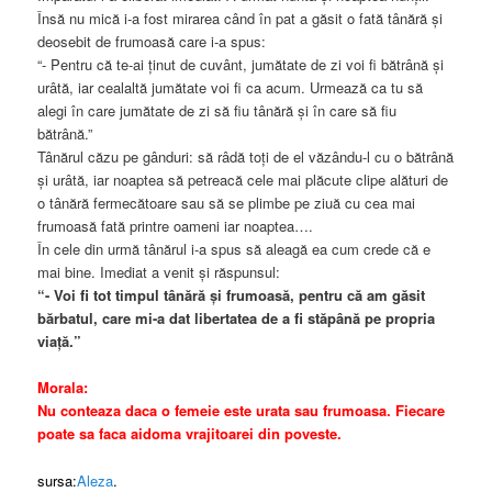
Însă nu mică i-a fost mirarea când în pat a găsit o fată tânără şi
deosebit de frumoasă care i-a spus:
“- Pentru că te-ai ţinut de cuvânt, jumătate de zi voi fi bătrână şi
urâtă, iar cealaltă jumătate voi fi ca acum. Urmează ca tu să
alegi în care jumătate de zi să fiu tânără şi în care să fiu
bătrână.”
Tânărul căzu pe gânduri: să râdă toţi de el văzându-l cu o bătrână
şi urâtă, iar noaptea să petreacă cele mai plăcute clipe alături de
o tânără fermecătoare sau să se plimbe pe ziuă cu cea mai
frumoasă fată printre oameni iar noaptea….
În cele din urmă tânărul i-a spus să aleagă ea cum crede că e
mai bine. Imediat a venit şi răspunsul:
“- Voi fi tot timpul tânără şi frumoasă, pentru că am găsit
bărbatul, care mi-a dat libertatea de a fi stăpână pe propria
viaţă.”
Morala:
Nu conteaza daca o femeie este urata sau frumoasa. Fiecare
poate sa faca aidoma vrajitoarei din poveste.
sursa:
Aleza
.