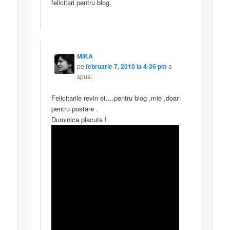
felicitari pentru blog.
MIKA
pe
februarie 7, 2010 la 4:36 pm
a
spus:
Felicitarile revin ei….pentru blog ,mie ,doar
pentru postare .
Duminica placuta !