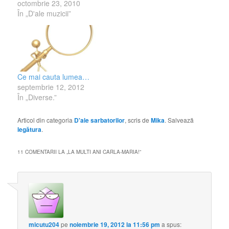
octombrie 23, 2010
În „D'ale muzicii”
Ce mai cauta lumea…
septembrie 12, 2012
În „Diverse.”
Articol din categoria
D'ale sarbatorilor
, scris de
Mika
. Salvează
legătura
.
11 COMENTARII LA „
LA MULTI ANI CARLA-MARIA!
”
micutu204
pe
noiembrie 19, 2012 la 11:56 pm
a spus: