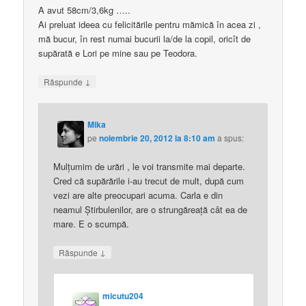
A avut 58cm/3,6kg …..
Ai preluat ideea cu felicitările pentru mămică în acea zi ,
mă bucur, în rest numai bucurii la/de la copil, oricît de
supărată e Lori pe mine sau pe Teodora.
↓
Răspunde
Mika
pe
noiembrie 20, 2012 la 8:10 am
a spus:
Mulţumim de urări , le voi transmite mai departe.
Cred că supărările i-au trecut de mult, după cum
vezi are alte preocupari acuma. Carla e din
neamul Ştirbulenilor, are o strungăreaţă cât ea de
mare. E o scumpă.
↓
Răspunde
micutu204