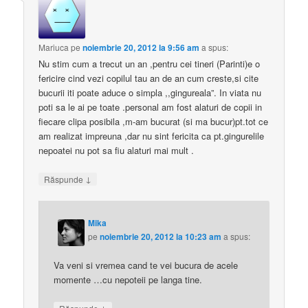
Mariuca
pe
noiembrie 20, 2012 la 9:56 am
a spus:
Nu stim cum a trecut un an ,pentru cei tineri (Parinti)e o
fericire cind vezi copilul tau an de an cum creste,si cite
bucurii iti poate aduce o simpla ,,gingureala”. In viata nu
poti sa le ai pe toate .personal am fost alaturi de copii in
fiecare clipa posibila ,m-am bucurat (si ma bucur)pt.tot ce
am realizat impreuna ,dar nu sint fericita ca pt.gingurelile
nepoatei nu pot sa fiu alaturi mai mult .
↓
Răspunde
Mika
pe
noiembrie 20, 2012 la 10:23 am
a spus:
Va veni si vremea cand te vei bucura de acele
momente …cu nepoteii pe langa tine.
↓