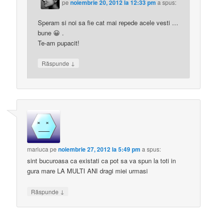
pe
noiembrie 20, 2012 la 12:33 pm
a spus:
Speram si noi sa fie cat mai repede acele vesti …
bune 😀 .
Te-am pupacit!
↓
Răspunde
mariuca
pe
noiembrie 27, 2012 la 5:49 pm
a spus:
sint bucuroasa ca existati ca pot sa va spun la toti in
gura mare LA MULTI ANI dragi miei urmasi
↓
Răspunde