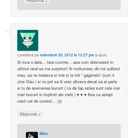
Răspunde
Loredana
pe
noiembrie 20, 2012 la 12:27 pm
a spus:
Si inca o data….fara cuvinte….asa cum obisnuiesti in
ultimul rand sa ma surprinzi! Iti multumesc din tot sufletul
meu, sa ne traiasca si mie si la toti ” gaganelu” (cum ii
zice Clau ) si nu pot sa iti urez altceva decat sa ai parte
si tu de asemenea bucurii ( ca de fap astea sunt cele mai
mari bucurii si impliniri ale vietii ) ♥ ♥ ♥ Asa ca astept
vesti cat de curand….:)))
↓
Răspunde
Mika