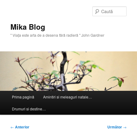
Sari
la
Caută
conținutul
principal
Mika Blog
" Viaţa este arta de a desena fără radieră " John Gardner
Meniu
Prima pagină
Amintiri si meleaguri natale…
principal
Drumuri si destine…
Navigare
←
Anterior
Următor
→
în