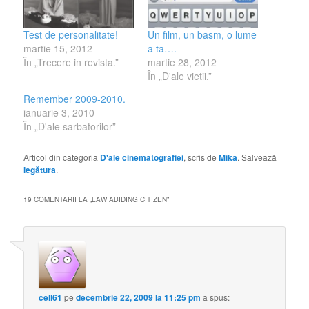
Test de personalitate!
Un film, un basm, o lume
martie 15, 2012
a ta….
În „Trecere in revista.”
martie 28, 2012
În „D'ale vietii.”
Remember 2009-2010.
ianuarie 3, 2010
În „D'ale sarbatorilor”
Articol din categoria
D'ale cinematografiei
, scris de
Mika
. Salvează
legătura
.
19 COMENTARII LA „
LAW ABIDING CITIZEN
”
cell61
pe
decembrie 22, 2009 la 11:25 pm
a spus: