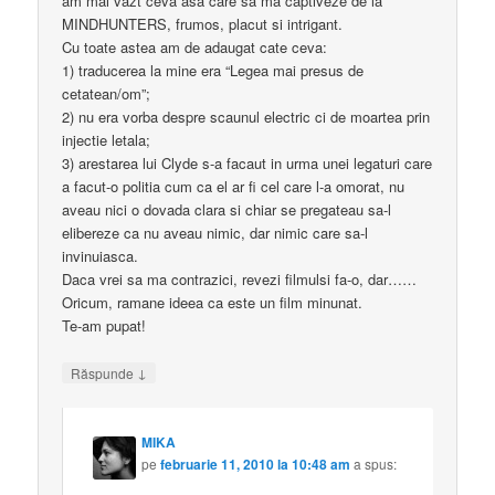
am mai vazt ceva asa care sa ma captiveze de la
MINDHUNTERS, frumos, placut si intrigant.
Cu toate astea am de adaugat cate ceva:
1) traducerea la mine era “Legea mai presus de
cetatean/om”;
2) nu era vorba despre scaunul electric ci de moartea prin
injectie letala;
3) arestarea lui Clyde s-a facaut in urma unei legaturi care
a facut-o politia cum ca el ar fi cel care l-a omorat, nu
aveau nici o dovada clara si chiar se pregateau sa-l
elibereze ca nu aveau nimic, dar nimic care sa-l
invinuiasca.
Daca vrei sa ma contrazici, revezi filmulsi fa-o, dar……
Oricum, ramane ideea ca este un film minunat.
Te-am pupat!
↓
Răspunde
MIKA
pe
februarie 11, 2010 la 10:48 am
a spus: