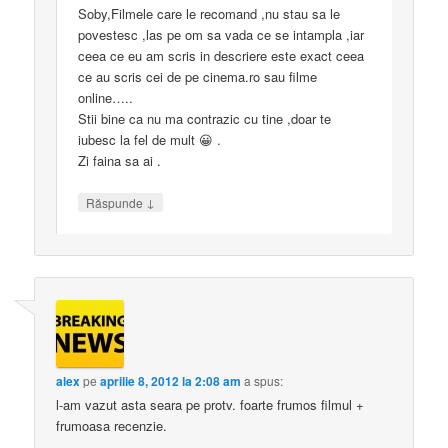
Soby,Filmele care le recomand ,nu stau sa le
povestesc ,las pe om sa vada ce se intampla ,iar
ceea ce eu am scris in descriere este exact ceea
ce au scris cei de pe cinema.ro sau filme
online…..
Stii bine ca nu ma contrazic cu tine ,doar te
iubesc la fel de mult 😀 .
Zi faina sa ai .
↓
Răspunde
alex
pe
aprilie 8, 2012 la 2:08 am
a spus:
l-am vazut asta seara pe protv. foarte frumos filmul +
frumoasa recenzie.