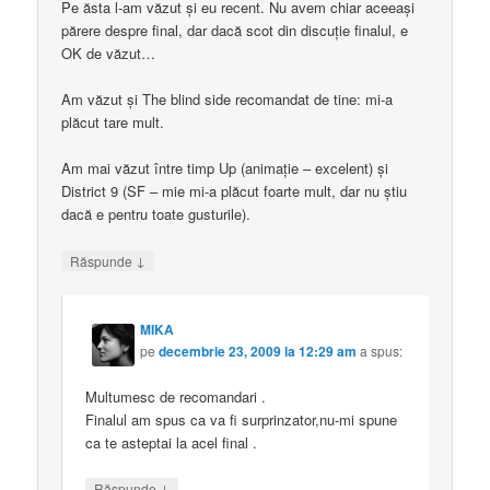
Pe ăsta l-am văzut și eu recent. Nu avem chiar aceeași
părere despre final, dar dacă scot din discuție finalul, e
OK de văzut…
Am văzut și The blind side recomandat de tine: mi-a
plăcut tare mult.
Am mai văzut între timp Up (animație – excelent) și
District 9 (SF – mie mi-a plăcut foarte mult, dar nu știu
dacă e pentru toate gusturile).
↓
Răspunde
MIKA
pe
decembrie 23, 2009 la 12:29 am
a spus:
Multumesc de recomandari .
Finalul am spus ca va fi surprinzator,nu-mi spune
ca te asteptai la acel final .
↓
Răspunde