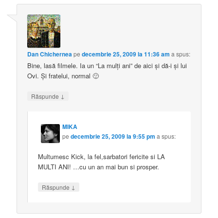
Dan Chichernea
pe
decembrie 25, 2009 la 11:36 am
a spus:
Bine, lasă filmele. Ia un “La mulţi ani” de aici şi dă-i şi lui
Ovi. Şi fratelui, normal 🙂
↓
Răspunde
MIKA
pe
decembrie 25, 2009 la 9:55 pm
a spus:
Multumesc Kick, la fel,sarbatori fericite si LA
MULTI ANI! …cu un an mai bun si prosper.
↓
Răspunde