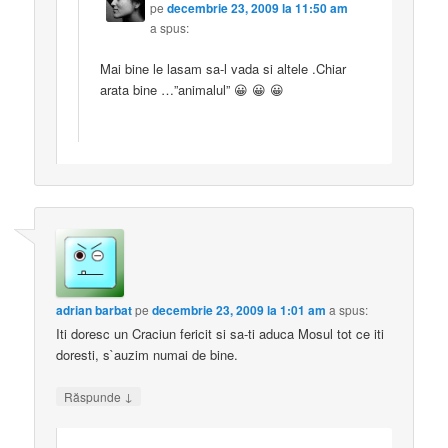
pe
decembrie 23, 2009 la 11:50 am
a spus:
Mai bine le lasam sa-l vada si altele .Chiar
arata bine …”animalul” 😀 😀 😀
adrian barbat
pe
decembrie 23, 2009 la 1:01 am
a spus:
Iti doresc un Craciun fericit si sa-ti aduca Mosul tot ce iti
doresti, s`auzim numai de bine.
↓
Răspunde