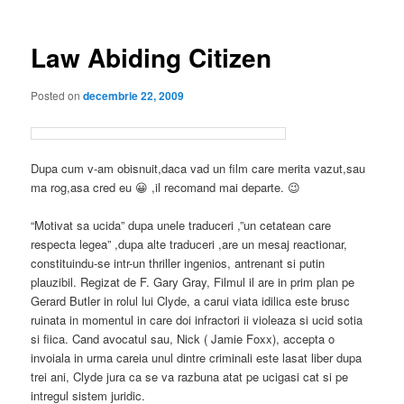
articole
Law Abiding Citizen
Posted on
decembrie 22, 2009
Dupa cum v-am obisnuit,daca vad un film care merita vazut,sau
ma rog,asa cred eu 😀 ,il recomand mai departe. 😉
“Motivat sa ucida” dupa unele traduceri ,”un cetatean care
respecta legea” ,dupa alte traduceri ,are un mesaj reactionar,
constituindu-se intr-un thriller ingenios, antrenant si putin
plauzibil. Regizat de F. Gary Gray, Filmul il are in prim plan pe
Gerard Butler in rolul lui Clyde, a carui viata idilica este brusc
ruinata in momentul in care doi infractori ii violeaza si ucid sotia
si fiica. Cand avocatul sau, Nick ( Jamie Foxx), accepta o
invoiala in urma careia unul dintre criminali este lasat liber dupa
trei ani, Clyde jura ca se va razbuna atat pe ucigasi cat si pe
intregul sistem juridic.