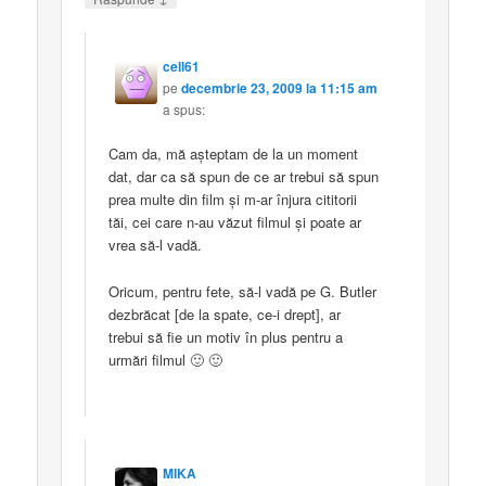
cell61
pe
decembrie 23, 2009 la 11:15 am
a spus:
Cam da, mă aşteptam de la un moment
dat, dar ca să spun de ce ar trebui să spun
prea multe din film şi m-ar înjura cititorii
tăi, cei care n-au văzut filmul şi poate ar
vrea să-l vadă.
Oricum, pentru fete, să-l vadă pe G. Butler
dezbrăcat [de la spate, ce-i drept], ar
trebui să fie un motiv în plus pentru a
urmări filmul 🙂 🙂
MIKA