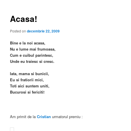
articole
Acasa!
Posted on
decembrie 22, 2009
Bine e la noi acasa,
Nu e lume mai frumoasa,
Cum e cuibul parintesc,
Unde eu traiesc si cresc.
Iata, mama si bunicii,
Eu si fratiorii mici,
Toti aici suntem uniti,
Bucurosi si fericiti!
Am primit de la
Cristian
urmatorul premiu :