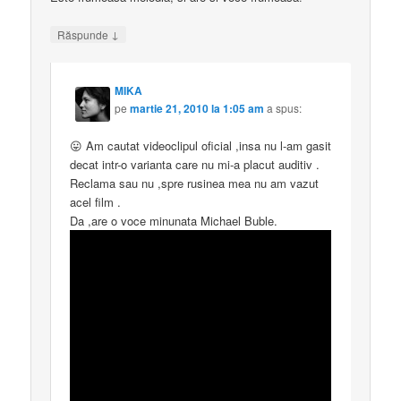
↓
Răspunde
MIKA
pe
martie 21, 2010 la 1:05 am
a spus:
😛 Am cautat videoclipul oficial ,insa nu l-am gasit
decat intr-o varianta care nu mi-a placut auditiv .
Reclama sau nu ,spre rusinea mea nu am vazut
acel film .
Da ,are o voce minunata Michael Buble.