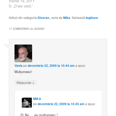
martie 19, 2011
În „D'ale vietii.”
Articol din categoria
Diverse.
, scris de
Mika
. Salvează
legătura
.
17 COMENTARII LA „
ACASA!
”
Vania
pe
decembrie 22, 2009 la 10:44 am
a spus:
Mulţumesc!
↓
Răspunde
MIKA
pe
decembrie 22, 2009 la 10:45 am
a spus:
😉 Nu,….eu multumesc !