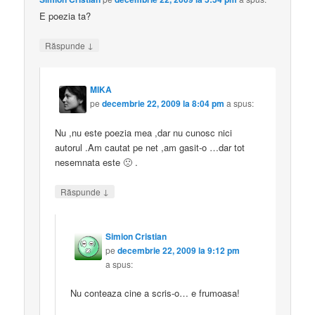
E poezia ta?
↓
Răspunde
MIKA
pe
decembrie 22, 2009 la 8:04 pm
a spus:
Nu ,nu este poezia mea ,dar nu cunosc nici
autorul .Am cautat pe net ,am gasit-o …dar tot
nesemnata este 🙁 .
↓
Răspunde
Simion Cristian
pe
decembrie 22, 2009 la 9:12 pm
a spus:
Nu conteaza cine a scris-o… e frumoasa!