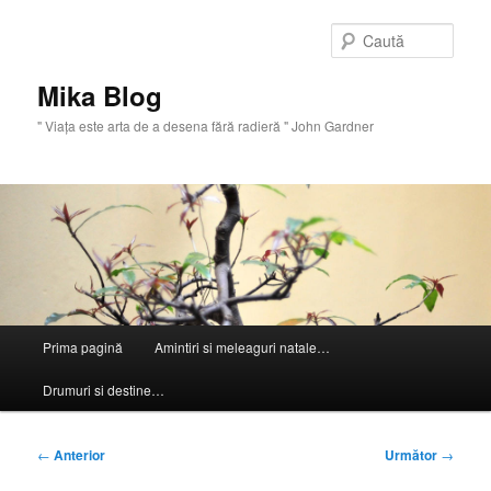
Sari
la
Caută
conținutul
principal
Mika Blog
" Viaţa este arta de a desena fără radieră " John Gardner
Meniu
Prima pagină
Amintiri si meleaguri natale…
principal
Drumuri si destine…
Navigare
←
Anterior
Următor
→
în