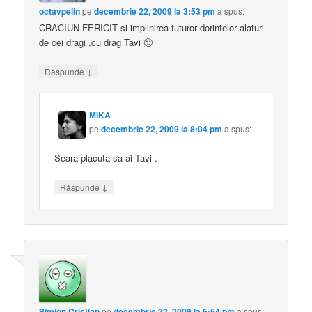
octavpelin
pe
decembrie 22, 2009 la 3:53 pm
a spus:
CRACIUN FERICIT si implinirea tuturor dorintelor alaturi
de cei dragi ,cu drag Tavi 🙂
↓
Răspunde
MIKA
pe
decembrie 22, 2009 la 8:04 pm
a spus:
Seara placuta sa ai Tavi .
↓
Răspunde
Simion Cristian
pe
decembrie 22, 2009 la 5:54 pm
a spus: