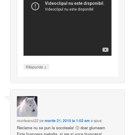
↓
Răspunde
munteanul22
pe
martie 21, 2010 la 1:02 am
a spus:
Reclame nu se pun la socoteala! 🙂 doar glumeam
Este frumoasa melodia, si are si voce frumoasa!