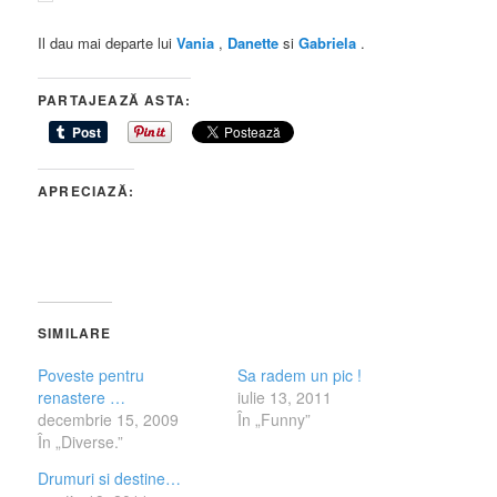
Il dau mai departe lui
Vania
,
Danette
si
Gabriela
.
PARTAJEAZĂ ASTA:
APRECIAZĂ:
SIMILARE
Poveste pentru
Sa radem un pic !
renastere …
iulie 13, 2011
decembrie 15, 2009
În „Funny”
În „Diverse.”
Drumuri si destine…