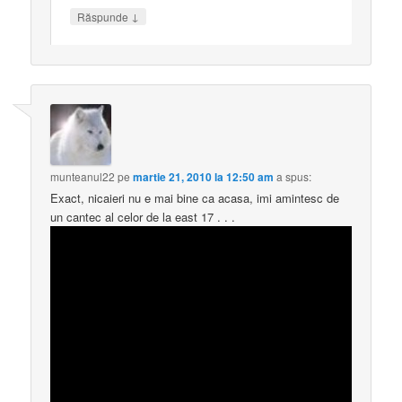
↓
Răspunde
munteanul22
pe
martie 21, 2010 la 12:50 am
a spus:
Exact, nicaieri nu e mai bine ca acasa, imi amintesc de
un cantec al celor de la east 17 . . .