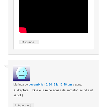
↓
Răspunde
Mariuca
pe
decembrie 10, 2012 la 12:48 pm
a spus:
Ai dreptate….bine e la mine acasa de sarbatori .(cind sint
si pot )
↓
Răspunde