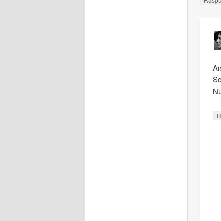
Răsp
Am
Sc
Nu
R