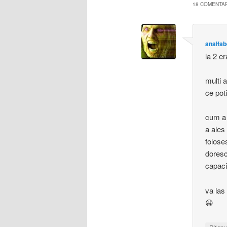
18 COMENTARI
analfab
la 2 er
multi 
ce poti
cum a 
a ales
folose
doresc
capaci
va las
😀