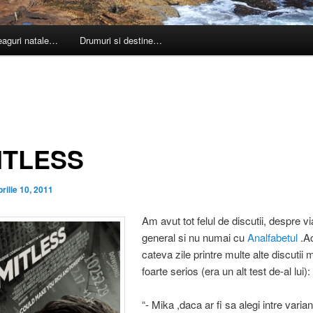
leaguri natale…
Drumuri si destine…
ITLESS
prilie 10, 2011
Am avut tot felul de discutii, despre vi
general si nu numai cu
Analfabetul
.A
cateva zile printre multe alte discutii 
foarte serios (era un alt test de-al lui):
“- Mika ,daca ar fi sa alegi intre varia