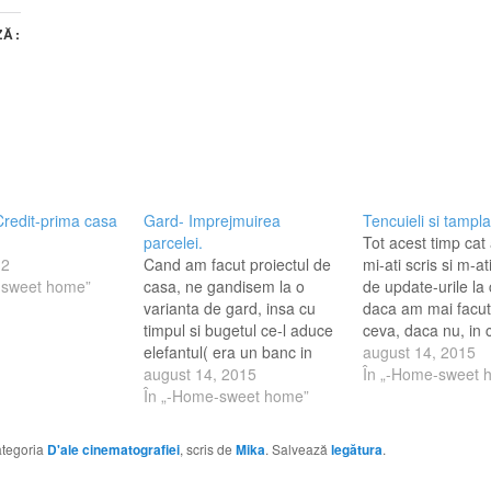
ZĂ:
redit-prima casa
Gard- Imprejmuirea
Tencuieli si tampla
parcelei.
Tot acest timp cat 
12
Cand am facut proiectul de
mi-ati scris si m-at
-sweet home”
casa, ne gandisem la o
de update-urile la
varianta de gard, insa cu
daca am mai facut
timpul si bugetul ce-l aduce
ceva, daca nu, in 
elefantul( era un banc in
suntem...daca ne-
august 14, 2015
care un tip arata buzunarele
august 14, 2015
curentul la casa si
În „-Home-sweet 
goale la sotie si o intreba
În „-Home-sweet home”
alte intrebari. Pun
daca vrea sa-i arate si
raspuns in limita t
trompa elefantului)...am
fiecaruia dintre voi
categoria
D'ale cinematografiei
, scris de
Mika
. Salvează
legătura
.
renuntat la vise si am
venit timpul sa…
devenit realisti,…