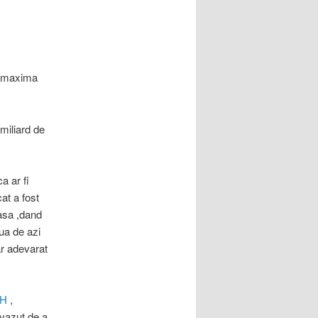
te maxima
 miliard de
a ar fi
at a fost
asa ,dand
ua de azi
ar adevarat
TH
,
 vazut de a