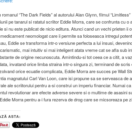
criere:
n romanul “The Dark Fields” al autorului Alan Glynn, filmul “Limitless” i
iunii pe tanarul si ratatul scriitor Eddie Morra, care se confrunta cu o 
ie si nu este publicat de nicio editura. Atunci cand un vechi prieten ii 
 medicament neomologat care ii permite sa foloseasca intregul potenti
 sau, Eddie se transforma intr-o versiune perfecta a lui insusi, devenin
carismatic, mai intuitiv si mai inteligent atata vreme cat se afla sub in
bstante de origine necunoscuta. Amintindu-si tot ceea ce a citit, a va
ata, invatand orice limba straina intr-o singura zi, terminand de scris 
rezolvand orice ecuatie complicata, Eddie Morra are succes pe Wall Stre
ntia magnatului Carl Van Loon, care isi propune sa se serveasca de abi
ale ale scriitorului pentru a-si construi un imperiu financiar. Numai ca
ul revolutionar are efecte adverse severe si o multime de asasini s
 Eddie Morra pentru a-i fura rezerva de drog care se micsoreaza pe zi
AZĂ ASTA: