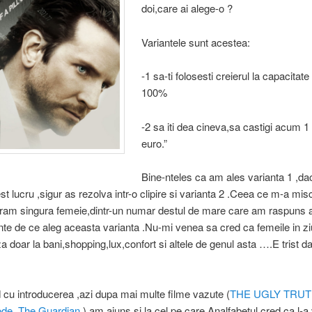
doi,care ai alege-o ?
Variantele sunt acestea:
-1 sa-ti folosesti creierul la capacita
100%
-2 sa iti dea cineva,sa castigi acum 1
euro.”
Bine-nteles ca am ales varianta 1 ,dac
st lucru ,sigur as rezolva intr-o clipire si varianta 2 .Ceea ce m-a misc
eram singura femeie,dintr-un numar destul de mare care am raspuns 
te de ce aleg aceasta varianta .Nu-mi venea sa cred ca femeile in zi
za doar la bani,shopping,lux,confort si altele de genul asta ….E trist d
cu introducerea ,azi dupa mai multe filme vazute (
THE UGLY TRU
ode
,
The Guardian
) am ajuns si la cel pe care Analfabetul cred ca l-a