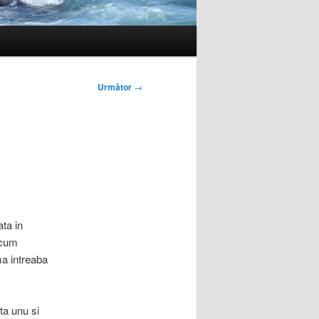
Următor
→
ata in
cum
ma intreaba
nta unu si