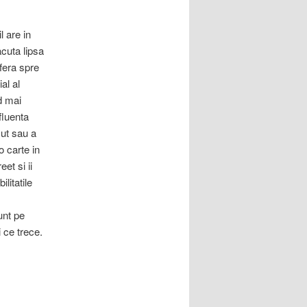
l are in
acuta lipsa
ofera spre
al al
d mai
fluenta
zut sau a
o carte in
et si ii
litatile
unt pe
 ce trece.