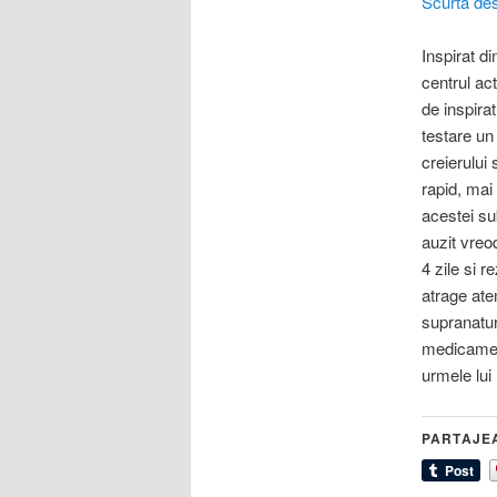
Scurta des
Inspirat di
centrul act
de inspirat
testare un
creierului
rapid, mai 
acestei su
auzit vreod
4 zile si 
atrage ate
supranatur
medicament
urmele lui
PARTAJE