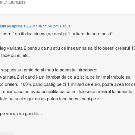
I LA „
LIMITLESS
”
etul
pe
aprilie 10, 2011 la 11:58 pm
a spus:
a asa: ” sa iti dea cineva,sa castigi 1 miliard de euro pe zi”
aleg varianta 2 pentru ca nu stiu ce inseamna sa iti folosesti creierul 
 face cu el, etc.
raspuns un amic de al meu la aceasta intreabare:
 varinata 2 si cand l-am intrebat de ce a zis: la ce imi mai trebuie sa
sc creierul 100% cand castig pe zi 1 miliard de euro. poate avea tot c
. chiar daca as avea posibilitatea sa imi folosesc creierul la aceasta
tate nu sunt sigur ca as putea face acesti bani pe zi.
 pe voi sa va ganditi…
↓