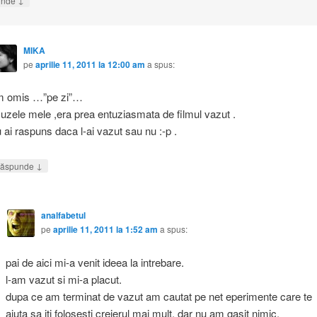
unde
MIKA
pe
aprilie 11, 2011 la 12:00 am
a spus:
 omis …”pe zi”…
uzele mele ,era prea entuziasmata de filmul vazut .
 ai raspuns daca l-ai vazut sau nu :-p .
↓
ăspunde
analfabetul
pe
aprilie 11, 2011 la 1:52 am
a spus:
pai de aici mi-a venit ideea la intrebare.
l-am vazut si mi-a placut.
dupa ce am terminat de vazut am cautat pe net eperimente care te
ajuta sa iti folosesti creierul mai mult. dar nu am gasit nimic.