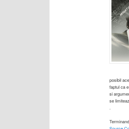
posibil ace
faptul ca 
si argumen
se limitea
.
Terminand 
Source C