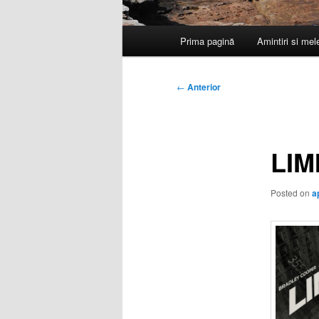
Meniu
Prima pagină
Amintiri si me
principal
Navigare
←
Anterior
în
articole
LIM
Posted on
a