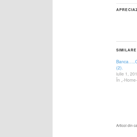
APRECIA
SIMILARE
Banca…..C
(2).
iulie 1, 20
În „-Home
Articol din 