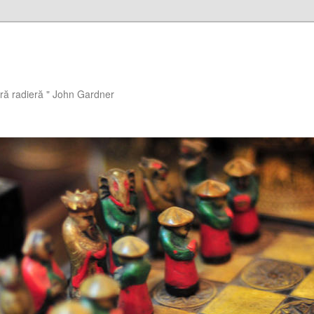
ără radieră " John Gardner