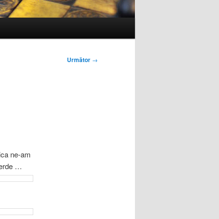
Următor
→
dica ne-am
verde …