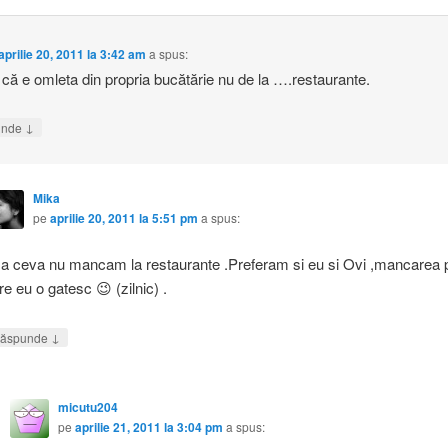
aprilie 20, 2011 la 3:42 am
a spus:
 că e omleta din propria bucătărie nu de la ….restaurante.
↓
unde
Mika
pe
aprilie 20, 2011 la 5:51 pm
a spus:
a ceva nu mancam la restaurante .Preferam si eu si Ovi ,mancarea 
re eu o gatesc 😉 (zilnic) .
↓
ăspunde
micutu204
pe
aprilie 21, 2011 la 3:04 pm
a spus: