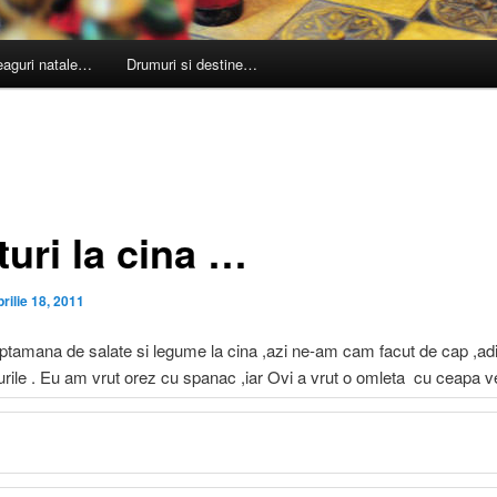
leaguri natale…
Drumuri si destine…
turi la cina …
prilie 18, 2011
tamana de salate si legume la cina ,azi ne-am cam facut de cap ,a
urile . Eu am vrut orez cu spanac ,iar Ovi a vrut o omleta cu ceapa 