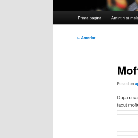
Meniu
Prima pagină
Amintiri si me
principal
Navigare
←
Anterior
în
articole
Mof
Posted on
a
Dupa o sap
facut moft