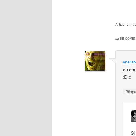
Articol din 
22 DE COMENT
analfab
eu am 
:D:d
Răsp
Si