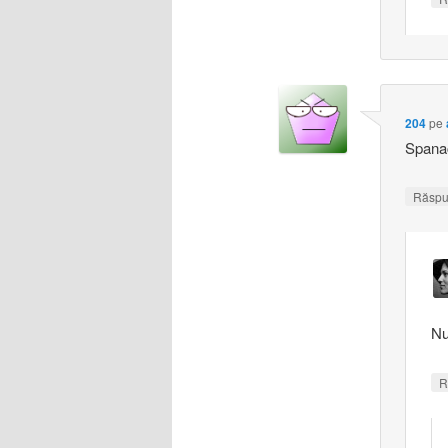
204
pe
Spana
Răsp
Nu
R