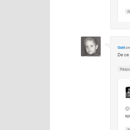
R
Gabi
p
De ce 
Răsp
🙂
sp
R