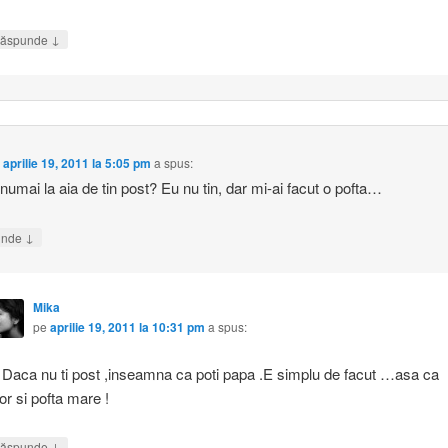
↓
ăspunde
e
aprilie 19, 2011 la 5:05 pm
a spus:
numai la aia de tin post? Eu nu tin, dar mi-ai facut o pofta…
↓
unde
Mika
pe
aprilie 19, 2011 la 10:31 pm
a spus:
 Daca nu ti post ,inseamna ca poti papa .E simplu de facut …asa ca
or si pofta mare !
↓
ăspunde