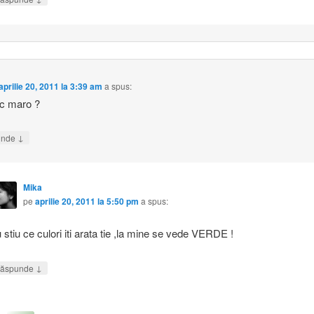
aprilie 20, 2011 la 3:39 am
a spus:
c maro ?
↓
unde
Mika
pe
aprilie 20, 2011 la 5:50 pm
a spus:
 stiu ce culori iti arata tie ,la mine se vede VERDE !
↓
ăspunde