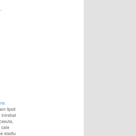
.
rie.
am lipsit
i intrebat
 casuta,
 cate
ce stadiu