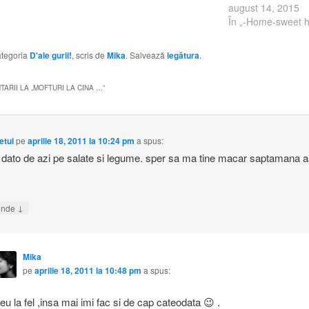
suntem...daca ne-
august 14, 2015
curentul la casa si
În „-Home-sweet 
alte intrebari. Pun
raspuns in limita t
categoria
D'ale gurii!
, scris de
Mika
. Salvează
legătura
.
fiecaruia dintre voi
venit timpul sa…
ARII LA „
MOFTURI LA CINA …
”
etul
pe
aprilie 18, 2011 la 10:24 pm
a spus:
dato de azi pe salate si legume. sper sa ma tine macar saptamana a
↓
unde
Mika
pe
aprilie 18, 2011 la 10:48 pm
a spus:
 eu la fel ,insa mai imi fac si de cap cateodata 😉 .