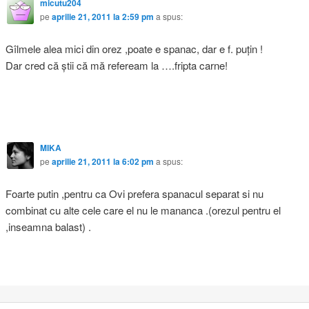
micutu204
pe
aprilie 21, 2011 la 2:59 pm
a spus:
Gîlmele alea mici din orez ,poate e spanac, dar e f. puţin !
Dar cred că ştii că mă refeream la ….fripta carne!
MIKA
pe
aprilie 21, 2011 la 6:02 pm
a spus:
Foarte putin ,pentru ca Ovi prefera spanacul separat si nu
combinat cu alte cele care el nu le mananca .(orezul pentru el
,inseamna balast) .