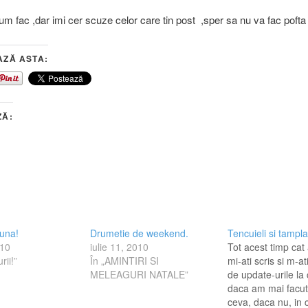
m fac ,dar imi cer scuze celor care tin post ,sper sa nu va fac pofta 
AZĂ ASTA:
ZĂ:
una!
Drumetie de weekend.
Tencuieli si tampla
010
iulie 11, 2010
Tot acest timp cat 
rii!”
În „AMINTIRI SI
mi-ati scris si m-at
MELEAGURI NATALE”
de update-urile la
daca am mai facut
ceva, daca nu, in 