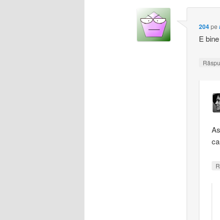
204
pe
E bine
Răsp
As
ca
R