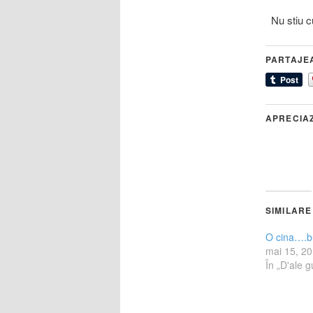
Nu stiu cu
PARTAJE
APRECIA
SIMILARE
O cina….b
mai 15, 2
În „D'ale gu