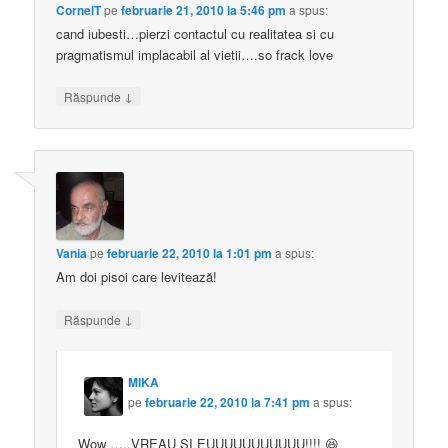
CornelT
pe
februarie 21, 2010 la 5:46 pm
a spus:
cand iubesti…pierzi contactul cu realitatea si cu
pragmatismul implacabil al vietii….so frack love
↓
Răspunde
Vania
pe
februarie 22, 2010 la 1:01 pm
a spus:
Am doi pisoi care levitează!
↓
Răspunde
MIKA
pe
februarie 22, 2010 la 7:41 pm
a spus:
Wow …..VREAU SI EUUUUUUUUUUU!!!! 😆