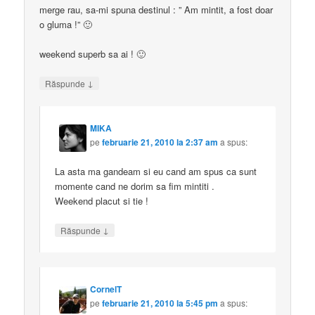
merge rau, sa-mi spuna destinul : ” Am mintit, a fost doar
o gluma !” 🙂
weekend superb sa ai ! 🙂
↓
Răspunde
MIKA
pe
februarie 21, 2010 la 2:37 am
a spus:
La asta ma gandeam si eu cand am spus ca sunt
momente cand ne dorim sa fim mintiti .
Weekend placut si tie !
↓
Răspunde
CornelT
pe
februarie 21, 2010 la 5:45 pm
a spus: