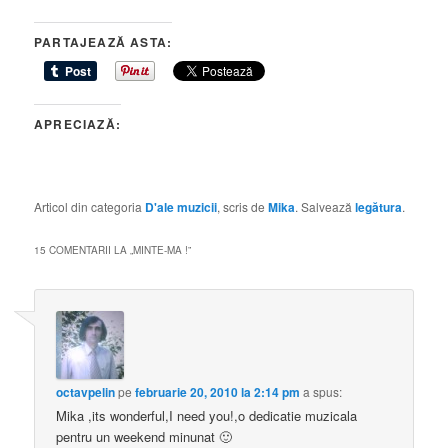
PARTAJEAZĂ ASTA:
APRECIAZĂ:
Articol din categoria
D'ale muzicii
, scris de
Mika
. Salvează
legătura
.
15 COMENTARII LA „
MINTE-MA !
”
octavpelin
pe
februarie 20, 2010 la 2:14 pm
a spus:
Mika ,its wonderful,I need you!,o dedicatie muzicala
pentru un weekend minunat 🙂