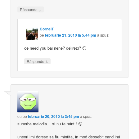
↓
Răspunde
CornelT
pe
februarie 21, 2010 la 5:44 pm
a spus:
ce need you bai nene? delirezi? 🙂
↓
Răspunde
eu
pe
februarie 20, 2010 la 3:45 pm
a spus:
superba melodia… si nu te mint ! 🙂
uneori imi doresc sa fiu mintita, in mod deosebit cand imi