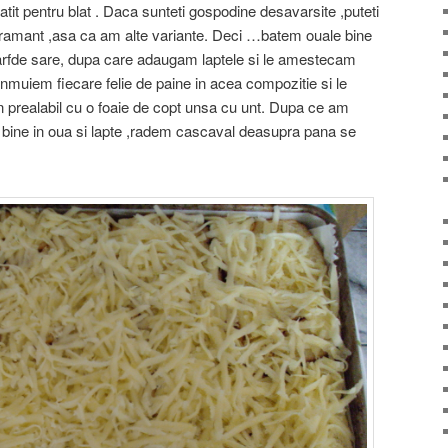
atit pentru blat . Daca sunteti gospodine desavarsite ,puteti
u framant ,asa ca am alte variante. Deci …batem ouale bine
arfde sare, dupa care adaugam laptele si le amestecam
 inmuiem fiecare felie de paine in acea compozitie si le
in prealabil cu o foaie de copt unsa cu unt. Dupa ce am
te bine in oua si lapte ,radem cascaval deasupra pana se