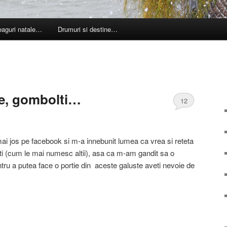
leaguri natale…
Drumuri si destine…
e, gombolti…
12
mai jos pe facebook si m-a innebunit lumea ca vrea si reteta
ti (cum le mai numesc altii), asa ca m-am gandit sa o
ru a putea face o portie din aceste galuste aveti nevoie de