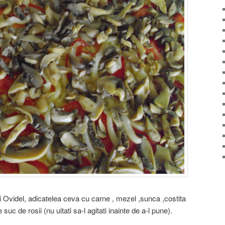
i Ovidel, adicatelea ceva cu carne , mezel ,sunca ,costita
uc de rosii (nu uitati sa-l agitati inainte de a-l pune).