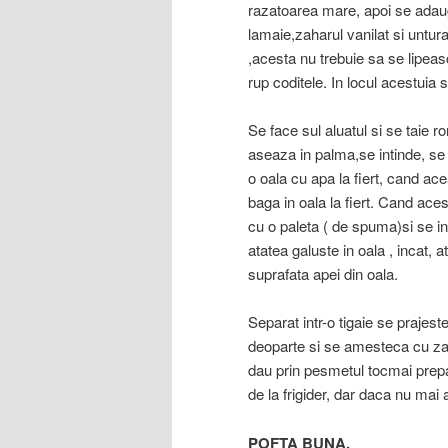
razatoarea mare, apoi se adaug
lamaie,zaharul vanilat si untur
,acesta nu trebuie sa se lipea
rup coditele. In locul acestui
Se face sul aluatul si se taie r
aseaza in palma,se intinde, se 
o oala cu apa la fiert, cand ac
baga in oala la fiert. Cand aces
cu o paleta ( de spuma)si se int
atatea galuste in oala , incat, 
suprafata apei din oala.
Separat intr-o tigaie se prajes
deoparte si se amesteca cu zah
dau prin pesmetul tocmai prepar
de la frigider, dar daca nu mai 
POFTA BUNA.