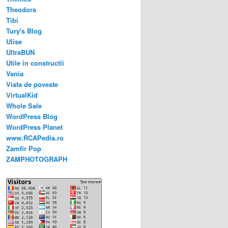
Theodora
Tibi
Tury's Blog
Ulise
UltraBUN
Utile in constructii
Vania
Viata de poveste
VirtualKid
Whole Sale
WordPress Blog
WordPress Planet
www.RCAPedia.ro
Zamfir Pop
ZAMPHOTOGRAPH