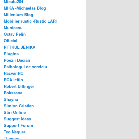
Micutu204
MIKA -Michaelas Blog
Millenium Blog
Mobilier rustic -Rustic LARI
Munteanu
Octav Pelin
Official
PITIKUL JENIKA
Plugins
Poezii Dacian
Psihologul de serviciu
RazvanRC
RCA ieftin
Robert Dillinger
Rokssana
Shayna
Simion Cristian
Stiri Online
Suggest Ideas
Support Forum
Teo Negura
Themes