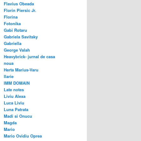
Flavius Obeada
Florin Piersic Jr.
Florina
Fotonika
Gabi Rotaru
Gabriela Savitsky
Gabriella
George Valah
Heavybrick- jurnal de casa
noua
Herta Marius-Varu
Ilarie
IMM DOMAIN
Late notes
Liviu Alexa
Luca Liviu
Luna Patrata
Madi si Onucu
Magda
Mario
Mario Ovidiu Oprea