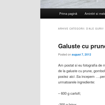
Meniu
Prima pagină
Amintiri si me
principal
ARHIVE CATEGORII:
D'ALE GURII!
Galuste cu prun
Posted on
august 7, 2012
Am postat si eu fotografia de 
de la galuste cu prune, gombol
postez aici .Sa incepem ….pent
urmatoarele ingrediente:
– 600 g cartofi;
-200 g faina;