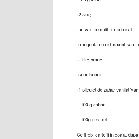
-2 oua;
-un varf de cutit bicarbonat ;
-o lingurita de untura/unt sau 
– 1 kg prune.
-scortisoara,
-1 pliculet de zahar vanilat(vani
– 100 g zahar
– 100g pesmet
Se fireb cartofii in coaja, dupa