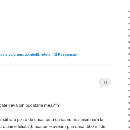
luste cu prune
,
gombolti
,
reteta
|
12
Răspunsuri
13
 cate ceva din bucataria mea???
ndit la o pizza de casa, asta ca sa nu mai iesim iara la
at o paine feliata ,6 oua ce le aveam prin casa ,500 ml de