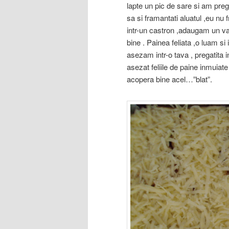
lapte un pic de sare si am preg
sa si framantati aluatul ,eu n
intr-un castron ,adaugam un v
bine . Painea feliata ,o luam si
asezam intr-o tava , pregatita 
asezat feliile de paine inmuia
acopera bine acel…”blat”.