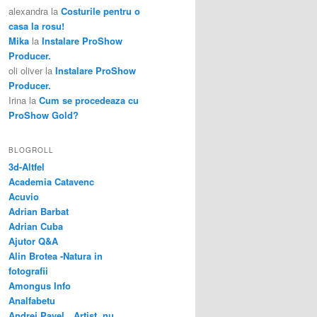
alexandra
la
Costurile pentru o
casa la rosu!
Mika
la
Instalare ProShow
Producer.
oli oliver
la
Instalare ProShow
Producer.
Irina
la
Cum se procedeaza cu
ProShow Gold?
BLOGROLL
3d-Altfel
Academia Catavenc
Acuvio
Adrian Barbat
Adrian Cuba
Ajutor Q&A
Alin Brotea -Natura in
fotografii
Amongus Info
Analfabetu
Andrei Pavel…Artist, nu