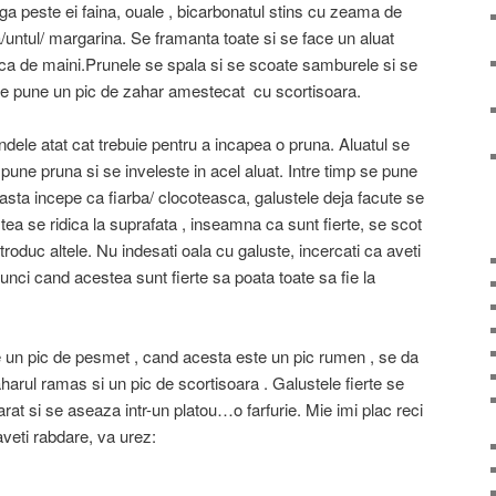
a peste ei faina, ouale , bicarbonatul stins cu zeama de
a/untul/ margarina. Se framanta toate si se face un aluat
sca de maini.Prunele se spala si se scoate samburele si se
a se pune un pic de zahar amestecat cu scortisoara.
ondele atat cat trebuie pentru a incapea o pruna. Aluatul se
pune pruna si se inveleste in acel aluat. Intre timp se pune
easta incepe ca fiarba/ clocoteasca, galustele deja facute se
tea se ridica la suprafata , inseamna ca sunt fierte, se scot
roduc altele. Nu indesati oala cu galuste, incercati ca aveti
atunci cand acestea sunt fierte sa poata toate sa fie la
te un pic de pesmet , cand acesta este un pic rumen , se da
arul ramas si un pic de scortisoara . Galustele fierte se
at si se aseaza intr-un platou…o farfurie. Mie imi plac reci
aveti rabdare, va urez: