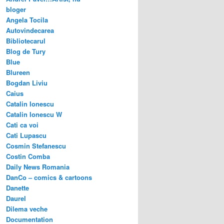
bloger
Angela Tocila
Autovindecarea
Bibliotecarul
Blog de Tury
Blue
Blureen
Bogdan Liviu
Caius
Catalin Ionescu
Catalin Ionescu W
Cati ca voi
Cati Lupascu
Cosmin Stefanescu
Costin Comba
Daily News Romania
DanCo – comics & cartoons
Danette
Daurel
Dilema veche
Documentation