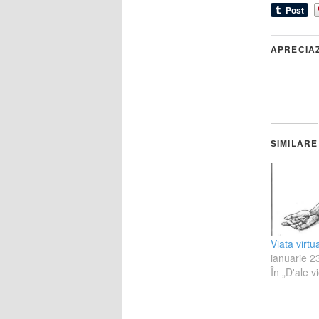
APRECIA
SIMILARE
Viata virt
ianuarie 2
În „D'ale vie