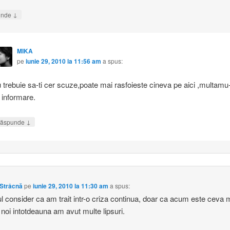
↓
unde
MIKA
pe
iunie 29, 2010 la 11:56 am
a spus:
 trebuie sa-ti cer scuze,poate mai rasfoieste cineva pe aici ,multamu-
 informare.
↓
ăspunde
 Strâcnă
pe
iunie 29, 2010 la 11:30 am
a spus:
l consider ca am trait intr-o criza continua, doar ca acum este ceva 
 noi intotdeauna am avut multe lipsuri.