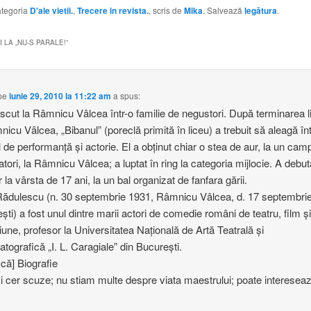
categoria
D'ale vietii.
,
Trecere in revista.
, scris de
Mika
. Salvează
legătura
.
 LA „
NU-S PARALE!
”
pe
iunie 29, 2010 la 11:22 am
a spus:
scut la Râmnicu Vâlcea într-o familie de negustori. După terminarea l
nicu Vâlcea, „Bibanul” (poreclă primită în liceu) a trebuit să aleagă în
l de performanţă şi actorie. El a obţinut chiar o stea de aur, la un cam
tori, la Râmnicu Vâlcea; a luptat în ring la categoria mijlocie. A debut
 la vârsta de 17 ani, la un bal organizat de fanfara gării.
dulescu (n. 30 septembrie 1931, Râmnicu Vâlcea, d. 17 septembri
şti) a fost unul dintre marii actori de comedie români de teatru, film ş
ziune, profesor la Universitatea Naţională de Artă Teatrală şi
tografică „I. L. Caragiale” din Bucureşti.
ică] Biografie
i cer scuze; nu stiam multe despre viata maestrului; poate intereseaz