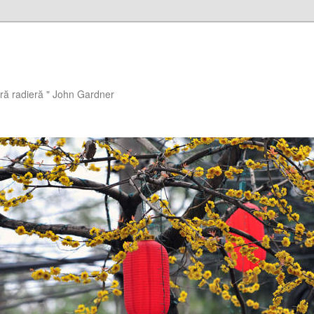
ără radieră " John Gardner