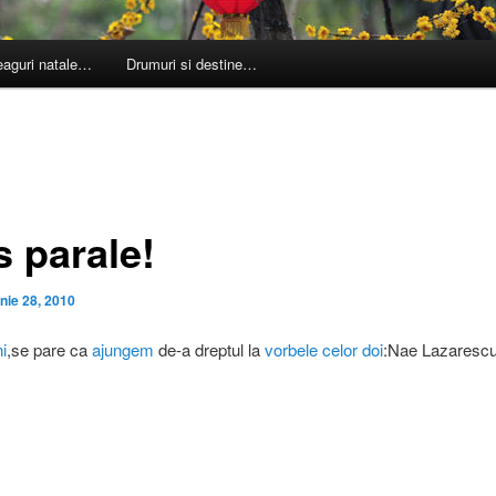
leaguri natale…
Drumuri si destine…
s parale!
unie 28, 2010
i
,se pare ca
ajungem
de-a dreptul la
vorbele
celor doi
:Nae Lazarescu 