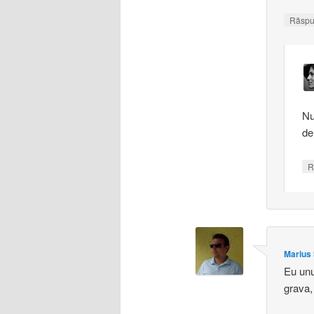
Răsp
Nu
de
R
Marius
Eu unu
grava,