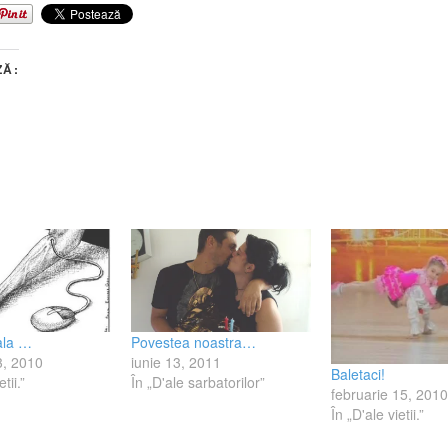
ZĂ:
uala …
Povestea noastra…
3, 2010
iunie 13, 2011
Baletaci!
tii.”
În „D'ale sarbatorilor”
februarie 15, 2010
În „D'ale vietii.”