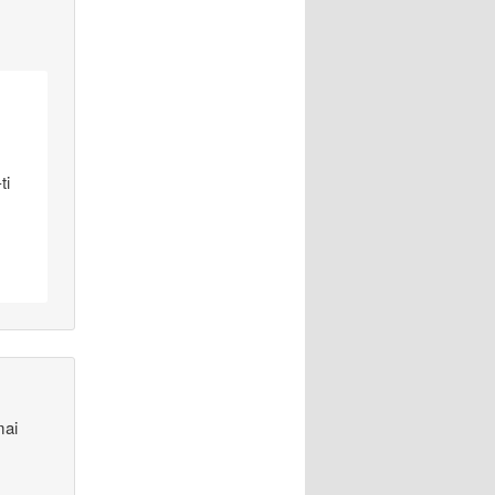
ti
mai