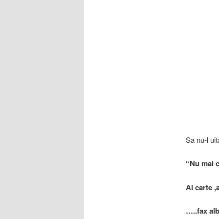
Sa nu-l ui
“Nu mai c
Ai carte ,
…..fax al