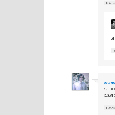
Răsp
Si
R
octavpe
SUUUU
p.s.ai
Răsp