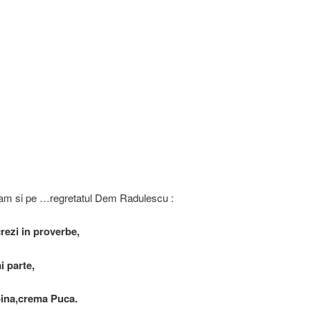
tam si pe …regretatul Dem Radulescu :
rezi in proverbe,
ai parte,
bina,crema Puca.