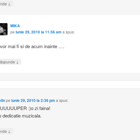
↓
unde
MIKA
pe
iunie 29, 2010 la 11:56 am
a spus:
 vor mai fi si de acum inainte ….
↓
ăspunde
lin
pe
iunie 29, 2010 la 2:36 pm
a spus:
UUUUPER :)o zi faina!
 o dedicatie muzicala.
↓
unde