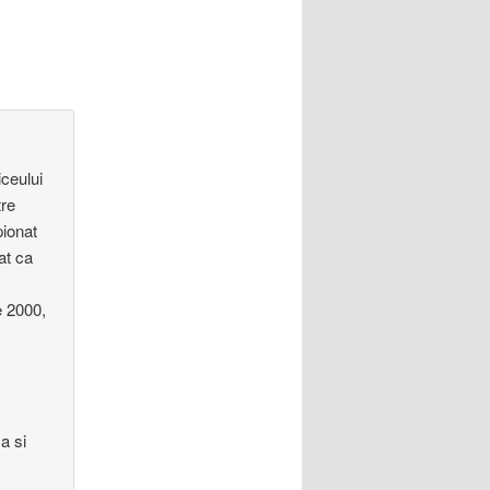
iceului
tre
pionat
at ca
e 2000,
i
a si