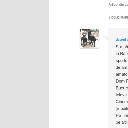
Articol din 
5 COMENTARII
daurel
S-a nă
la Râm
sportu
de ama
amator
Dem Ră
Bucure
televi
Cinema
[modif
PS. im
pe altii