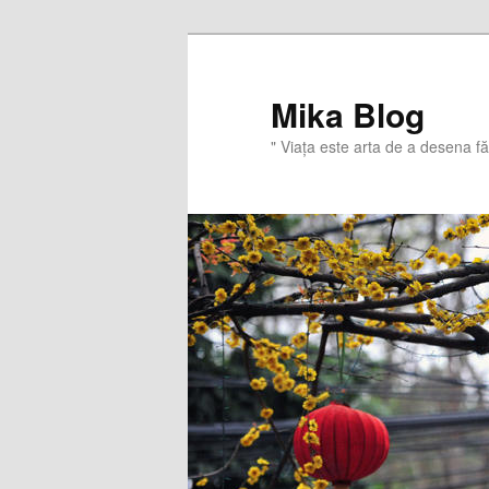
Sari
la
conținutul
Mika Blog
principal
" Viaţa este arta de a desena f