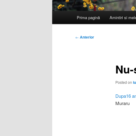
Meniu
Prima pagină
Amintiri si me
principal
Navigare
←
Anterior
în
articole
Nu-
Posted on
i
Dupa16 an
Muraru