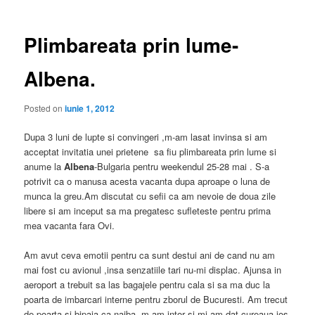
articole
Plimbareata prin lume-
Albena.
Posted on
iunie 1, 2012
Dupa 3 luni de lupte si convingeri ,m-am lasat invinsa si am
acceptat invitatia unei prietene sa fiu plimbareata prin lume si
anume la
Albena
-Bulgaria pentru weekendul 25-28 mai . S-a
potrivit ca o manusa acesta vacanta dupa aproape o luna de
munca la greu.Am discutat cu sefii ca am nevoie de doua zile
libere si am inceput sa ma pregatesc sufleteste pentru prima
mea vacanta fara Ovi.
Am avut ceva emotii pentru ca sunt destui ani de cand nu am
mai fost cu avionul ,insa senzatiile tari nu-mi displac. Ajunsa in
aeroport a trebuit sa las bagajele pentru cala si sa ma duc la
poarta de imbarcari interne pentru zborul de Bucuresti. Am trecut
de poarta si bipaia ca naiba ,m-am intor si mi-am dat cureaua jos