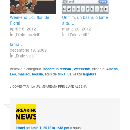
Un film, un basm, o lume
Weekend…cu flori de
a ta….
Florii!
martie 28, 2012
aprilie 8, 2012
În „D'ale vietii.”
În „D'ale muzicii”
Iarna…
decembrie 19, 2009
În „D'ale vietii.”
Articol din categoria
Trecere in revista.
,
Weekend!
, etichetat
Albena
,
Leo
,
mariaci
,
tequila
, scris de
Mika
. Salvează
legătura
.
9 COMENTARII LA „
PLIMBAREATA PRIN LUME-ALBENA.
”
Hotel
pe
iunie 1, 2012 la 1:38 pm
a spus: