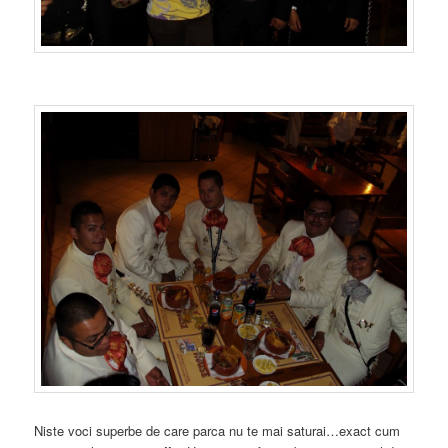
Niste voci superbe de care parca nu te mai saturai…exact cum