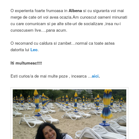
O experienta foarte frumoasa in
Albena
si cu siguranta voi mai
merge de cate ori voi avea ocazia.Am cunoscut oameni minunati
cu care comunicam si pe alte site-uri de socializare ,insa nu-i
cunoscusem live….pana acum.
O recomand cu caldura si zambet…normal ca toate astea
datorita lui
Leo
.
Iti multumesc!!!!
Esti curios/a de mai multe poze , incearca …
aici
.