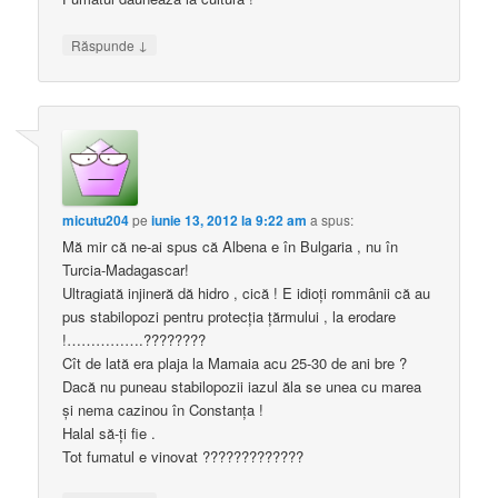
↓
Răspunde
micutu204
pe
iunie 13, 2012 la 9:22 am
a spus:
Mă mir că ne-ai spus că Albena e în Bulgaria , nu în
Turcia-Madagascar!
Ultragiată injineră dă hidro , cică ! E idioţi rommânii că au
pus stabilopozi pentru protecţia ţărmului , la erodare
!…………….????????
Cît de lată era plaja la Mamaia acu 25-30 de ani bre ?
Dacă nu puneau stabilopozii iazul ăla se unea cu marea
şi nema cazinou în Constanţa !
Halal să-ţi fie .
Tot fumatul e vinovat ?????????????