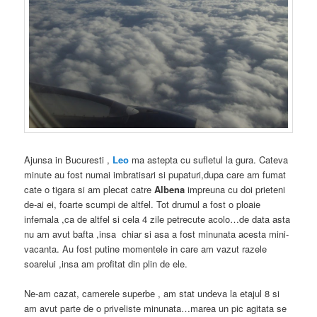
Ajunsa in Bucuresti ,
Leo
ma astepta cu sufletul la gura. Cateva
minute au fost numai imbratisari si pupaturi,dupa care am fumat
cate o tigara si am plecat catre
Albena
impreuna cu doi prieteni
de-ai ei, foarte scumpi de altfel. Tot drumul a fost o ploaie
infernala ,ca de altfel si cela 4 zile petrecute acolo…de data asta
nu am avut bafta ,insa chiar si asa a fost minunata acesta mini-
vacanta. Au fost putine momentele in care am vazut razele
soarelui ,insa am profitat din plin de ele.
Ne-am cazat, camerele superbe , am stat undeva la etajul 8 si
am avut parte de o priveliste minunata…marea un pic agitata se