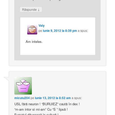
↓
Răspunde
Valy
pe
iunie 9, 2012 la 8:39 pm
a spus:
Am inteles.
micutu204
pe
iunie 13, 2012 la 8:52 am
a spus:
USL fără neuron ! “BURUIEZ” caută în dex !
“m-am intor si mi-am” Cu “S ” lipsă !
Fumatul dăunează la cultură !