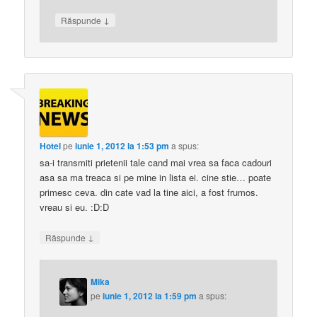
↓
Răspunde
Hotel
pe
iunie 1, 2012 la 1:53 pm
a spus:
sa-i transmiti prietenii tale cand mai vrea sa faca cadouri
asa sa ma treaca si pe mine in lista ei. cine stie… poate
primesc ceva. din cate vad la tine aici, a fost frumos.
vreau si eu. :D:D
↓
Răspunde
Mika
pe
iunie 1, 2012 la 1:59 pm
a spus: