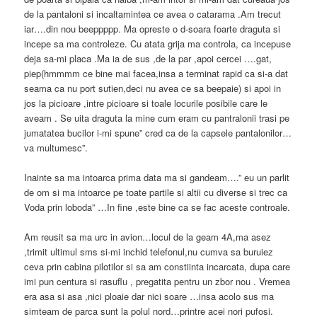
de la pantaloni si incaltamintea ce avea o catarama .Am trecut
iar….din nou beeppppp. Ma opreste o d-soara foarte draguta si
incepe sa ma controleze. Cu atata grija ma controla, ca incepuse
deja sa-mi placa .Ma ia de sus ,de la par ,apoi cercei ….gat,
piep(hmmmm ce bine mai facea,insa a terminat rapid ca si-a dat
seama ca nu port sutien,deci nu avea ce sa beepaie) si apoi in
jos la picioare ,intre picioare si toale locurile posibile care le
aveam . Se uita draguta la mine cum eram cu pantralonii trasi pe
jumatatea bucilor i-mi spune” cred ca de la capsele pantalonilor…
va multumesc”.
Inainte sa ma intoarca prima data ma si gandeam….” eu un parlit
de om si ma intoarce pe toate partile si altii cu diverse si trec ca
Voda prin loboda” …In fine ,este bine ca se fac aceste controale.
Am reusit sa ma urc in avion…locul de la geam 4A,ma asez
,trimit ultimul sms si-mi inchid telefonul,nu cumva sa buruiez
ceva prin cabina pilotilor si sa am constiinta incarcata, dupa care
imi pun centura si rasuflu , pregatita pentru un zbor nou . Vremea
era asa si asa ,nici ploaie dar nici soare …insa acolo sus ma
simteam de parca sunt la polul nord…printre acei nori pufosi.