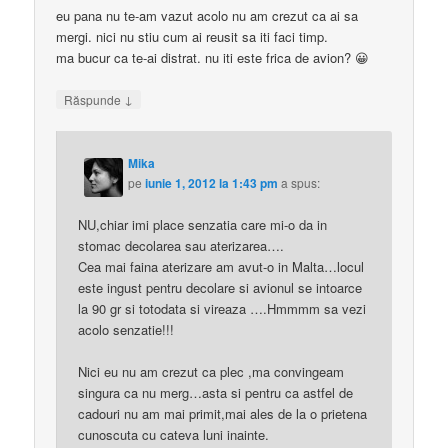
eu pana nu te-am vazut acolo nu am crezut ca ai sa
mergi. nici nu stiu cum ai reusit sa iti faci timp.
ma bucur ca te-ai distrat. nu iti este frica de avion? 😀
↓
Răspunde
Mika
pe
iunie 1, 2012 la 1:43 pm
a spus:
NU,chiar imi place senzatia care mi-o da in
stomac decolarea sau aterizarea….
Cea mai faina aterizare am avut-o in Malta…locul
este ingust pentru decolare si avionul se intoarce
la 90 gr si totodata si vireaza ….Hmmmm sa vezi
acolo senzatie!!!
Nici eu nu am crezut ca plec ,ma convingeam
singura ca nu merg…asta si pentru ca astfel de
cadouri nu am mai primit,mai ales de la o prietena
cunoscuta cu cateva luni inainte.