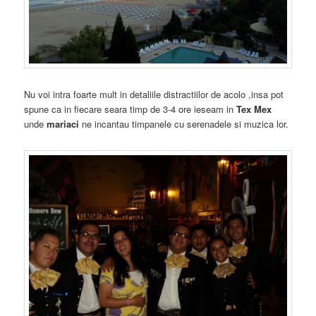
Nu voi intra foarte mult in detaliile distractiilor de acolo ,insa pot
spune ca in fiecare seara timp de 3-4 ore ieseam in
Tex Mex
unde
mariaci
ne incantau timpanele cu serenadele si muzica lor.