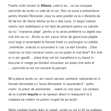
Foarte multi romani la
Albena
,cred si eu…nu se compara
serviciile de acolo cu cele de la noi .Stiu ca suna a antireclama
pentru litoralul Romaniei ,insa nu este posibil ca la o distanta de
50 de km de Vama Veche sa fie o alta lume. In largul malului
nostru vezi stabilopozi si tot felul de protectii pentru ca valurile
sa nu ” manance plaja” ,pentru a nu avea probleme cu algele sau
mai stiu eu ce . Acolo nu am vazut nimic de genul,insa plajele
sunt largi si amenajate la fiecare hotel cu sezlonguri cu saltele
,umbrelute ,masuta si scrumiera in caz ca esti fumator . Oare
cand se va trezi romanul nostru ca se poate si mai bine? Am stat
si m-am gandit …atata timp cat tot manelistul e cu banul in
buzunar si merge pe litoralul romanesc sa arate cine este el
….serviciile la noi vor ramane la pamant.
Mi-a placut acolo ca am vazut oameni zambind, salutandu-te in
fiecare dimineata cu” buna dimineata” si spunandu-ti ” pofta
mare” ,la pranz de asemenea …seara nu mai spun ,ca veneam
de la multele
tequila
si ne opream direct in reataurant la 2
noaptea sa vedem ce putem ciuguli de pe acolo .
Niste copilasi foarte dulci si veseli ,urcati cu noi in lift se grabeau