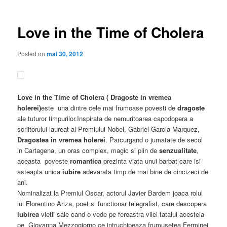
articole
Love in the Time of Cholera
Posted on
mai 30, 2012
Love in the Time of Cholera ( Dragoste in vremea
holerei)
este una dintre cele mai frumoase povesti de
dragoste
ale tuturor timpurilor.Inspirata de nemuritoarea capodopera a
scriitorului laureat al Premiului Nobel, Gabriel Garcia Marquez,
Dragostea în vremea holerei
. Parcurgand o jumatate de secol
in Cartagena, un oras complex, magic si plin de
senzualitate
,
aceasta poveste
romantica
prezinta viata unui barbat care isi
asteapta unica
iubire
adevarata timp de mai bine de cincizeci de
ani.
Nominalizat la Premiul Oscar, actorul Javier Bardem joaca rolul
lui Florentino Ariza, poet si functionar telegrafist, care descopera
iubirea
vietii sale cand o vede pe fereastra vilei tatalui acesteia
pe Giovanna Mezzogiorno ce intruchipeaza frumusetea Ferminei