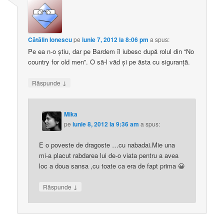
Cătălin Ionescu
pe
iunie 7, 2012 la 8:06 pm
a spus:
Pe ea n-o știu, dar pe Bardem îl iubesc după rolul din “No
country for old men”. O să-l văd și pe ăsta cu siguranță.
↓
Răspunde
Mika
pe
iunie 8, 2012 la 9:36 am
a spus:
E o poveste de dragoste …cu nabadai.Mie una
mi-a placut rabdarea lui de-o viata pentru a avea
loc a doua sansa ,cu toate ca era de fapt prima 😀
↓
Răspunde