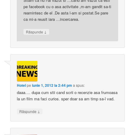
Stiam ca nu l-ai vazut si …cand am vazut ca esti
pe facebook cu o asa activitate ,m-am gandit sa-ti
reamintesc de el .De asta l-am si postat.Se pare
ca mi-a reusit iara …incercarea.
↓
Răspunde
Hotel
pe
iunie 1, 2012 la 2:44 pm
a spus:
daaa…. dupa cum stii cand scrii o recenzie asa frumoasa
la un film ma faci curios. sper doar sa am timp sa-l vad.
↓
Răspunde