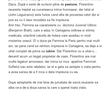
Daza. După o serie de scrisori pline de
pasiune
, Florentino
reuseste treptat sa cucereasca inima frumoasei, dar tatal ei
(John Leguizamo) este furios cand afla de povestea celor doi si
jura sa nu ii lase niciodata sa fie impreuna.
Anii trec, Fermina se casatoreste cu doctorul Juvenal Urbino
(Benjamin Bratt), care a adus în Cartagena ordinea si stiinta
medicala, stavilind valurile de holera care asediau in mod
misterios orasul. El o duce pe Fermina la Paris pentru mai multi
ani, iar pana cand se reintorc impreuna in Cartagena, ea deja a si
uitat complet de prima sa
iubire
. Dar Florentino nu a uitat-o…
devenit acum un bogat proprietar de vase, Florentino are mai
multe legaturi amoroase, dar inima lui inca apartine Ferminei.
Sufletul sau este rabdator, iar el e gata sa astepte o viata pentru
a avea sansa de a fi inca o data impreuna cu ea.
Dupa asteptarile de mai bine de jumatate de secol,reuseste sa
aiba ce-a de-a doua sansa la care a sperat toata viata.