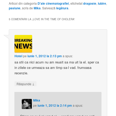
Articol din categoria
D'ale cinematografiei
, etichetat
dragoste
,
iubire
,
pasiune
, scris de
Mika
. Salvează
legătura
.
5 COMENTARII LA „
LOVE IN THE TIME OF CHOLERA
”
Hotel
pe
iunie 1, 2012 la 2:13 pm
a spus:
sa stii ca nici acum nu am reusit sa ma uit la el. sper ca
in zilele ce urmeaza sa am timp sa-l vad. frumoasa
recenzie.
↓
Răspunde
Mika
pe
iunie 1, 2012 la 2:14 pm
a spus: