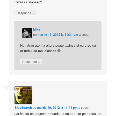
trebui sa slabesc?
↓
Răspunde
Mika
pe
martie 19, 2012 la 11:31 pm
a spus:
Nu ,atrag atentia altora poate ….insa si eu cred ca
ar trebui sa mai slabesc 😉 .
↓
Răspunde
BlogSearch
pe
martie 19, 2012 la 11:41 pm
a spus:
pai hai sa ne apucam amundoi. o sa intru iar pe site0ul de