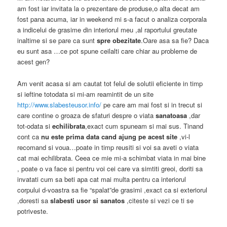
am fost iar invitata la o prezentare de produse,o alta decat am
fost pana acuma, iar in weekend mi s-a facut o analiza corporala
a indicelui de grasime din interiorul meu ,al raportului greutate
inaltime si se pare ca sunt
spre obezitate
.Oare asa sa fie? Daca
eu sunt asa …ce pot spune ceilalti care chiar au probleme de
acest gen?
Am venit acasa si am cautat tot felul de solutii eficiente in timp
si ieftine totodata si mi-am reamintit de un site
http://www.slabesteusor.info/
pe care am mai fost si in trecut si
care contine o groaza de sfaturi despre o viata
sanatoasa
,dar
tot-odata si
echilibrata
,exact cum spuneam si mai sus. Tinand
cont ca
nu
este prima data cand ajung pe acest site
,vi-l
recomand si voua…poate in timp reusiti si voi sa aveti o viata
cat mai echilibrata. Ceea ce mie mi-a schimbat viata in mai bine
, poate o va face si pentru voi cei care va simtiti greoi, doriti sa
invatati cum sa beti apa cat mai multa pentru ca interiorul
corpului d-voastra sa fie “spalat”de grasimi ,exact ca si exteriorul
,doresti sa
slabesti usor si sanatos
,citeste si vezi ce ti se
potriveste.