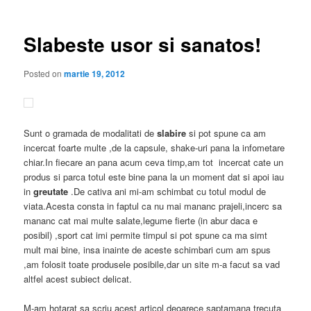
articole
Slabeste usor si sanatos!
Posted on
martie 19, 2012
Sunt o gramada de modalitati de
slabire
si pot spune ca am
incercat foarte multe ,de la capsule, shake-uri pana la infometare
chiar.In fiecare an pana acum ceva timp,am tot incercat cate un
produs si parca totul este bine pana la un moment dat si apoi iau
in
greutate
.De cativa ani mi-am schimbat cu totul modul de
viata.Acesta consta in faptul ca nu mai mananc prajeli,incerc sa
mananc cat mai multe salate,legume fierte (in abur daca e
posibil) ,sport cat imi permite timpul si pot spune ca ma simt
mult mai bine, insa inainte de aceste schimbari cum am spus
,am folosit toate produsele posibile,dar un site m-a facut sa vad
altfel acest subiect delicat.
M-am hotarat sa scriu acest articol deoarece saptamana trecuta