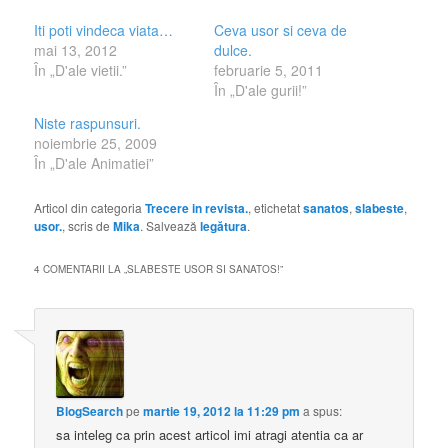
Iti poti vindeca viata…
Ceva usor si ceva de
mai 13, 2012
dulce.
În „D'ale vietii.”
februarie 5, 2011
În „D'ale gurii!”
Niste raspunsuri.
noiembrie 25, 2009
În „D'ale Animatiei”
Articol din categoria
Trecere in revista.
, etichetat
sanatos
,
slabeste
,
usor.
, scris de
Mika
. Salvează
legătura
.
4 COMENTARII LA „
SLABESTE USOR SI SANATOS!
”
BlogSearch
pe
martie 19, 2012 la 11:29 pm
a spus:
sa inteleg ca prin acest articol imi atragi atentia ca ar