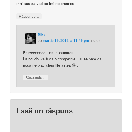
mai sus sa vad ce imi recomanda.
↓
Răspunde
Mika
pe
martie 19, 2012 la 11:49 pm
a spus:
Esteeeeeeee…am sustinatori.
La noi doi va fi ca o competitie…si se pare ca
noua ne plac chestiile astea 😀 .
↓
Răspunde
Lasă un răspuns