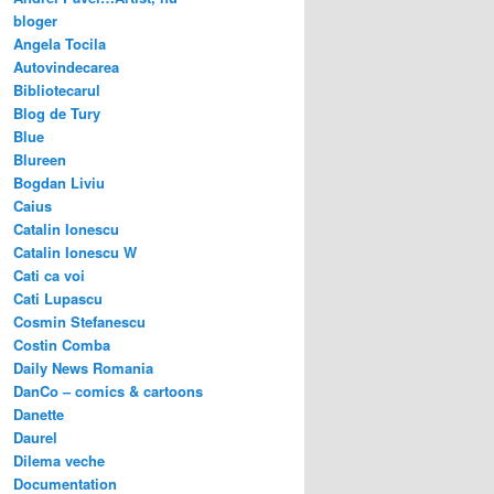
bloger
Angela Tocila
Autovindecarea
Bibliotecarul
Blog de Tury
Blue
Blureen
Bogdan Liviu
Caius
Catalin Ionescu
Catalin Ionescu W
Cati ca voi
Cati Lupascu
Cosmin Stefanescu
Costin Comba
Daily News Romania
DanCo – comics & cartoons
Danette
Daurel
Dilema veche
Documentation