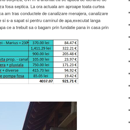
aza fosa septica. La ora actuala am aproape toata curtea
u ca am tras conductele de canalizare menajera, canalizare
e si s-a sapat si pentru caminul de apa,executat langa
apa ce a trebuit sa o bagam prin fundatie pana in casa prin