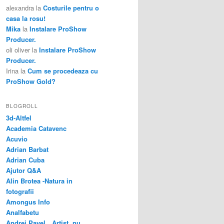
alexandra
la
Costurile pentru o
casa la rosu!
Mika
la
Instalare ProShow
Producer.
oli oliver
la
Instalare ProShow
Producer.
Irina
la
Cum se procedeaza cu
ProShow Gold?
BLOGROLL
3d-Altfel
Academia Catavenc
Acuvio
Adrian Barbat
Adrian Cuba
Ajutor Q&A
Alin Brotea -Natura in
fotografii
Amongus Info
Analfabetu
Andrei Pavel…Artist, nu