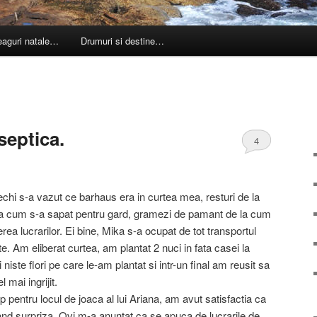
leaguri natale…
Drumuri si destine…
 septica.
4
chi s-a vazut ce barhaus era in curtea mea, resturi de la
la cum s-a sapat pentru gard, gramezi de pamant de la cum
rea lucrarilor. Ei bine, Mika s-a ocupat de tot transportul
e. Am eliberat curtea, am plantat 2 nuci in fata casei la
iste flori pe care le-am plantat si intr-un final am reusit sa
l mai ingrijit.
 pentru locul de joaca al lui Ariana, am avut satisfactia ca
and surpriza, Ovi m-a anuntat ca se apuca de lucrarile de