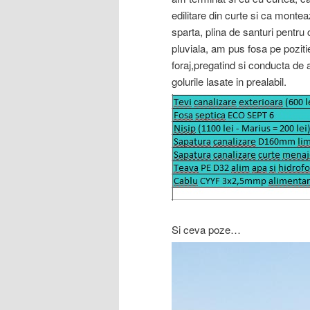
edilitare din curte si ca monte
sparta, plina de santuri pentr
pluviala, am pus fosa pe poziti
foraj,pregatind si conducta de 
golurile lasate in prealabil.
Si ceva poze…