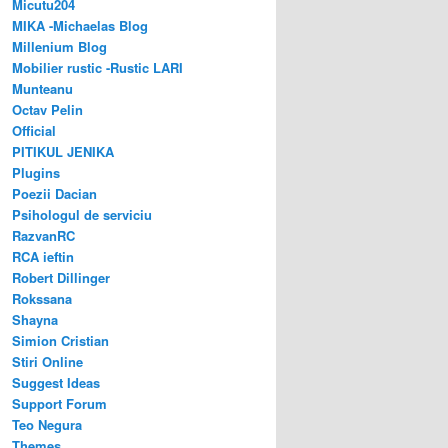
Micutu204
MIKA -Michaelas Blog
Millenium Blog
Mobilier rustic -Rustic LARI
Munteanu
Octav Pelin
Official
PITIKUL JENIKA
Plugins
Poezii Dacian
Psihologul de serviciu
RazvanRC
RCA ieftin
Robert Dillinger
Rokssana
Shayna
Simion Cristian
Stiri Online
Suggest Ideas
Support Forum
Teo Negura
Themes