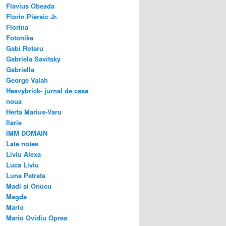
Flavius Obeada
Florin Piersic Jr.
Florina
Fotonika
Gabi Rotaru
Gabriela Savitsky
Gabriella
George Valah
Heavybrick- jurnal de casa
noua
Herta Marius-Varu
Ilarie
IMM DOMAIN
Late notes
Liviu Alexa
Luca Liviu
Luna Patrata
Madi si Onucu
Magda
Mario
Mario Ovidiu Oprea