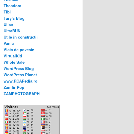
Theodora
Tibi
Tury's Blog
Ulise
UltraBUN
Utile in constructii
Vania
Viata de poveste
VirtualKid
Whole Sale
WordPress Blog
WordPress Planet
www.RCAPedia.ro
Zamfir Pop
ZAMPHOTOGRAPH